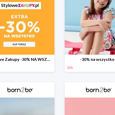
Stylowe Zakupy -30% NA WSZYSTKO w born2be!
-30% na wszystko
30%