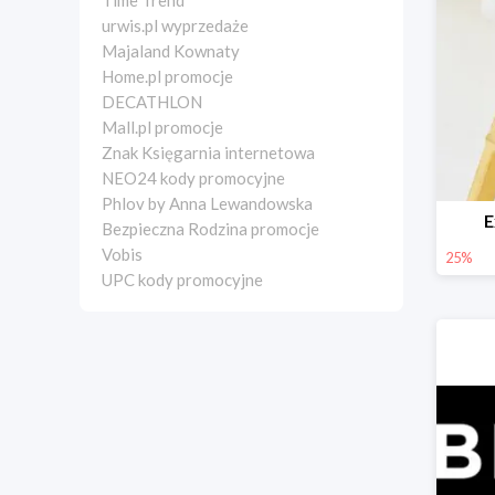
Time Trend
urwis.pl wyprzedaże
Majaland Kownaty
Home.pl promocje
DECATHLON
Mall.pl promocje
Znak Księgarnia internetowa
NEO24 kody promocyjne
Phlov by Anna Lewandowska
E
Bezpieczna Rodzina promocje
Vobis
25%
UPC kody promocyjne