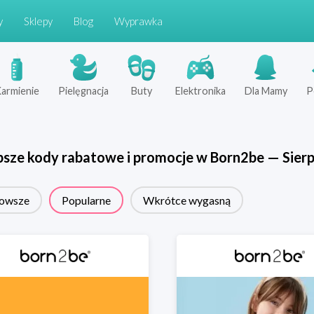
y
Sklepy
Blog
Wyprawka
armienie
Pielęgnacja
Buty
Elektronika
Dla Mamy
P
psze kody rabatowe i promocje w
Born2be
—
Sier
owsze
Popularne
Wkrótce wygasną