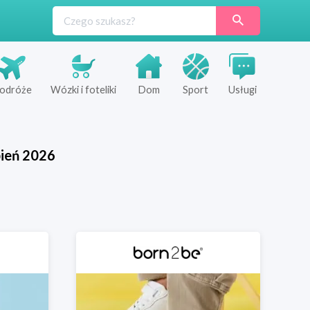
odróże
Wózki i foteliki
Dom
Sport
Usługi
pień
2026