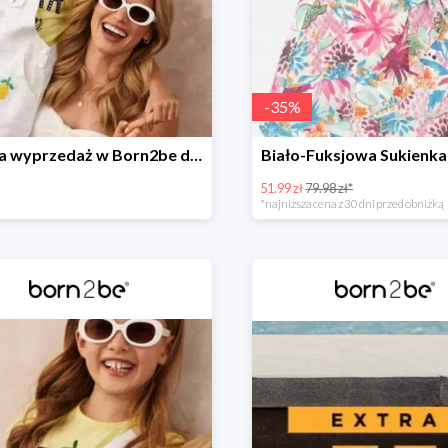
-
35
%
Wielka wyprzedaż w Born2be do -40%
Biało-Fuksjowa Sukienka
51.99 zł
79.98 zł*
*najniższa cena z 30 dni przed obniżką