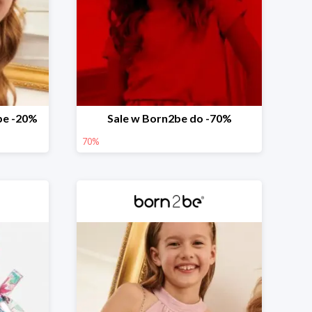
be -20%
Sale w Born2be do -70%
70%