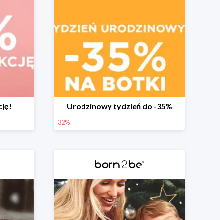
cję!
Urodzinowy tydzień do -35%
32%