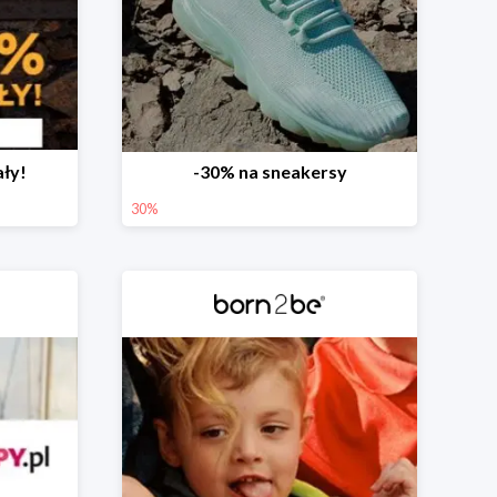
ały!
-30% na sneakersy
30%