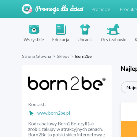
Promocje
Produkt
Wszystkie
Edukacja
Ubrania
Gry i zabawki
K
Strona Główna
>
Sklepy
>
Born2be
Najle
Najn
Kontakt:
www.born2be.pl
Kod rabatowy Born2Be, czyli jak
zrobić zakupy w atrakcyjnych cenach.
Born2Be to polski sklep internetowy z