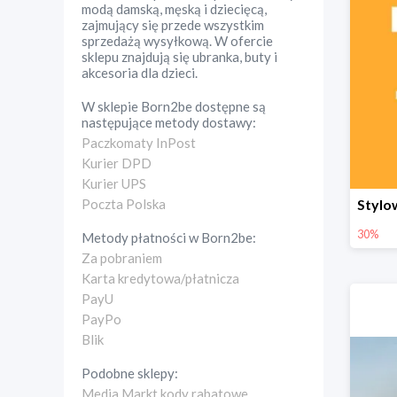
modą damską, męską i dziecięcą,
zajmujący się przede wszystkim
sprzedażą wysyłkową. W ofercie
sklepu znajdują się ubranka, buty i
akcesoria dla dzieci.
W sklepie
Born2be
dostępne są
następujące metody dostawy:
Paczkomaty InPost
Kurier DPD
Kurier UPS
Poczta Polska
30%
Metody płatności w
Born2be
:
Za pobraniem
Karta kredytowa/płatnicza
PayU
PayPo
Blik
Podobne sklepy:
Media Markt kody rabatowe