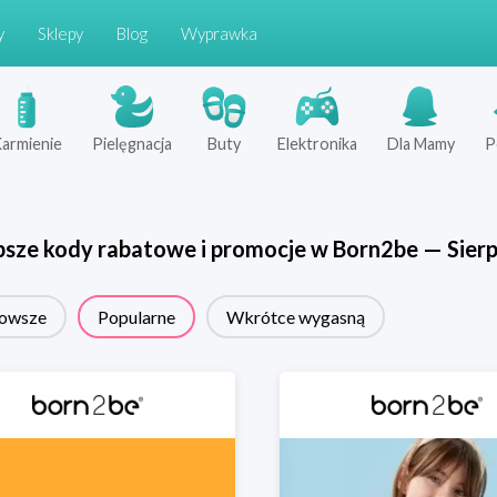
y
Sklepy
Blog
Wyprawka
armienie
Pielęgnacja
Buty
Elektronika
Dla Mamy
P
psze kody rabatowe i promocje w
Born2be
—
Sier
owsze
Popularne
Wkrótce wygasną