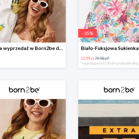
-
35
%
Wielka wyprzedaż w Born2be do -40%
Biało-Fuksjowa Sukienka
51.99 zł
79.98 zł*
*najniższa cena z 30 dni przed obniżką