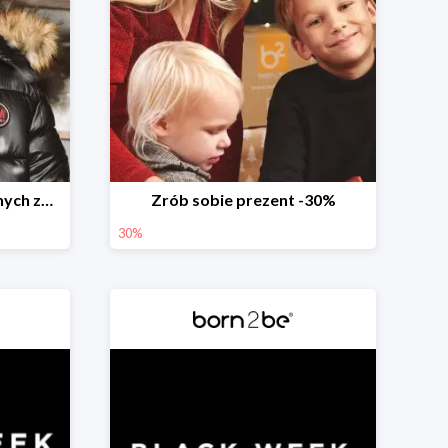
Weekend przedświątecznych zakupów
Zrób sobie prezent -30%
30%