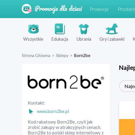
Promocje
Produkt
Wszystkie
Edukacja
Ubrania
Gry i zabawki
K
Strona Główna
>
Sklepy
>
Born2be
Najle
Najn
Kontakt:
www.born2be.pl
Kod rabatowy Born2Be, czyli jak
zrobić zakupy w atrakcyjnych cenach.
Born2Be to polski sklep internetowy z