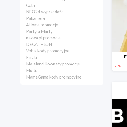
Cobi
NEO24 wyprzedaże
Pakamera
4Home promocje
Party u Marty
nazwa.pl promocje
DECATHLON
Vobis kody promocyjne
E
Fiszki
Majaland Kownaty promocje
25%
Multu
MamaGama kody promocyjne