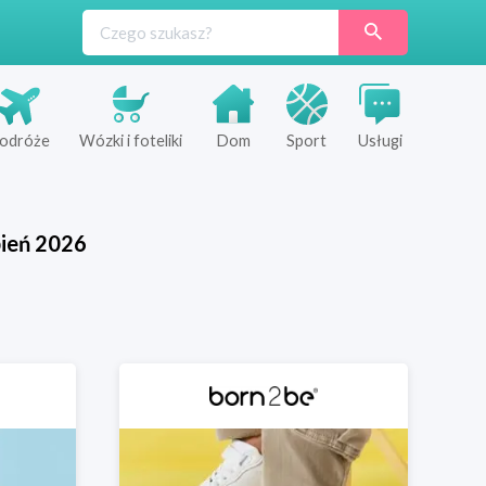
odróże
Wózki i foteliki
Dom
Sport
Usługi
pień
2026