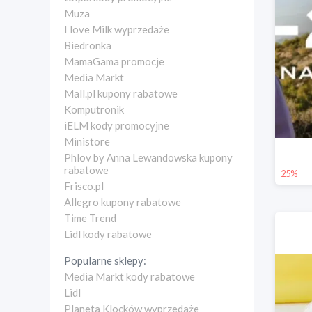
Muza
I love Milk wyprzedaże
Biedronka
MamaGama promocje
Media Markt
Mall.pl kupony rabatowe
Komputronik
iELM kody promocyjne
Ministore
Phlov by Anna Lewandowska kupony
rabatowe
25%
Frisco.pl
Allegro kupony rabatowe
Time Trend
Lidl kody rabatowe
Popularne sklepy:
Media Markt kody rabatowe
Lidl
Planeta Klocków wyprzedaże