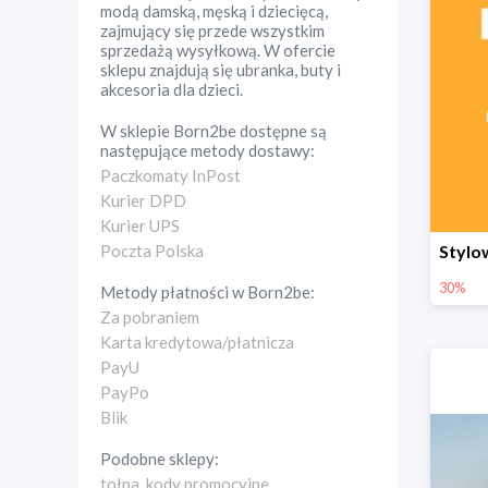
modą damską, męską i dziecięcą,
zajmujący się przede wszystkim
sprzedażą wysyłkową. W ofercie
sklepu znajdują się ubranka, buty i
akcesoria dla dzieci.
W sklepie
Born2be
dostępne są
następujące metody dostawy:
Paczkomaty InPost
Kurier DPD
Kurier UPS
Poczta Polska
30%
Metody płatności w
Born2be
:
Za pobraniem
Karta kredytowa/płatnicza
PayU
PayPo
Blik
Podobne sklepy:
tołpa. kody promocyjne