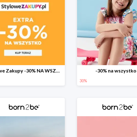
Stylowe Zakupy -30% NA WSZYSTKO w born2be!
-30% na wszystko
30%