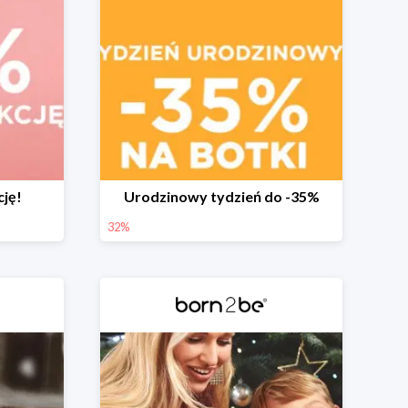
cję!
Urodzinowy tydzień do -35%
32%