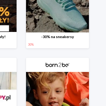
ały!
-30% na sneakersy
30%