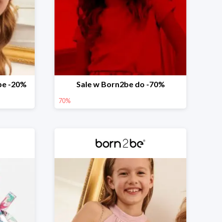
be -20%
Sale w Born2be do -70%
70%