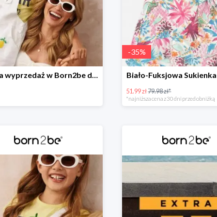
-
35
%
Wielka wyprzedaż w Born2be do -40%
Biało-Fuksjowa Sukienka
51.99 zł
79.98 zł*
*najniższa cena z 30 dni przed obniżką