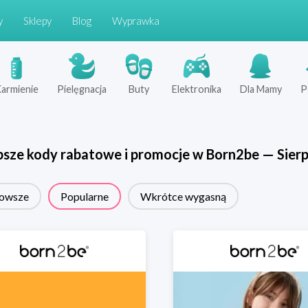
y
Sklepy
Blog
Wyprawka
armienie
Pielęgnacja
Buty
Elektronika
Dla Mamy
P
psze kody rabatowe i promocje w
Born2be
—
Sier
owsze
Popularne
Wkrótce wygasną