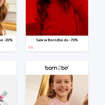
be -20%
Sale w Born2be do -70%
70%