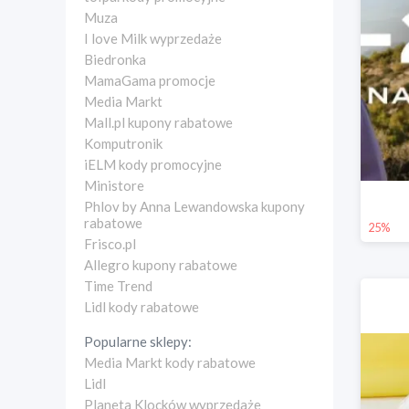
Muza
I love Milk wyprzedaże
Biedronka
MamaGama promocje
Media Markt
Mall.pl kupony rabatowe
Komputronik
iELM kody promocyjne
Ministore
Phlov by Anna Lewandowska kupony
rabatowe
25%
Frisco.pl
Allegro kupony rabatowe
Time Trend
Lidl kody rabatowe
Popularne sklepy:
Media Markt kody rabatowe
Lidl
Planeta Klocków wyprzedaże