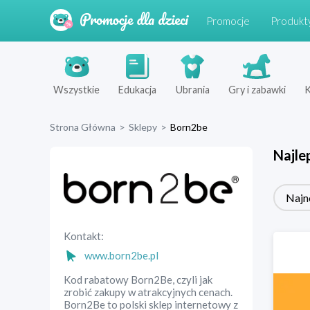
Promocje
Produkt
Wszystkie
Edukacja
Ubrania
Gry i zabawki
K
Strona Główna
>
Sklepy
>
Born2be
Najle
Najn
Kontakt:
www.born2be.pl
Kod rabatowy Born2Be, czyli jak
zrobić zakupy w atrakcyjnych cenach.
Born2Be to polski sklep internetowy z