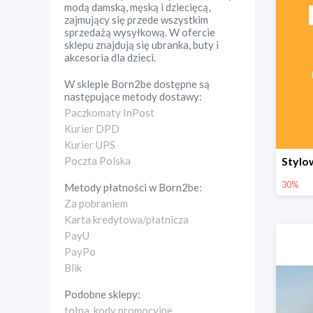
modą damską, męską i dziecięcą,
zajmujący się przede wszystkim
sprzedażą wysyłkową. W ofercie
sklepu znajdują się ubranka, buty i
akcesoria dla dzieci.
W sklepie
Born2be
dostępne są
następujące metody dostawy:
Paczkomaty InPost
Kurier DPD
Kurier UPS
Poczta Polska
30%
Metody płatności w
Born2be
:
Za pobraniem
Karta kredytowa/płatnicza
PayU
PayPo
Blik
Podobne sklepy:
tołpa. kody promocyjne