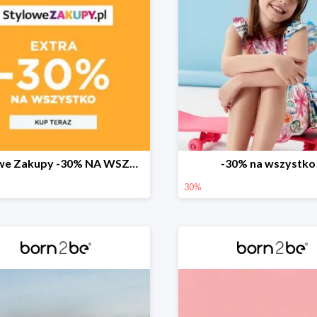
Stylowe Zakupy -30% NA WSZYSTKO w born2be!
-30% na wszystko
30%