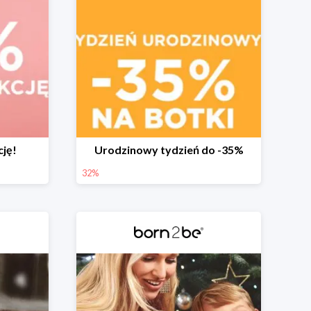
cję!
Urodzinowy tydzień do -35%
32%