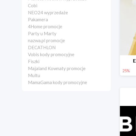
Cobi
NEO24 wyprzedaże
Pakamera
4Home promocje
Party u Marty
nazwa.pl promocje
DECATHLON
Vobis kody promocyjne
E
Fiszki
Majaland Kownaty promocje
25%
Multu
MamaGama kody promocyjne