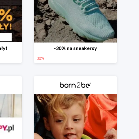
ały!
-30% na sneakersy
30%