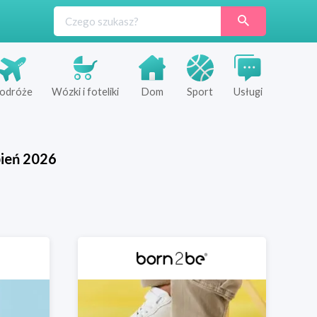
odróże
Wózki i foteliki
Dom
Sport
Usługi
pień
2026