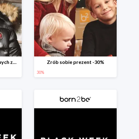
Weekend przedświątecznych zakupów
Zrób sobie prezent -30%
30%