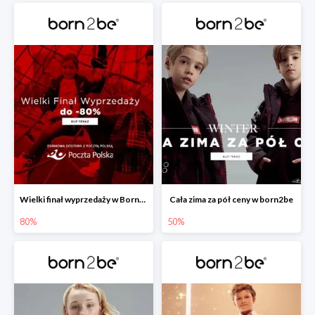
Wielki finał wyprzedaży w Born2be -80%
Cała zima za pół ceny w born2be
80%
50%