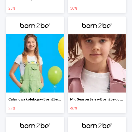
25%
30%
Cała nowa kolekcja w Born2be -25%
Mid Season Sale w Born2be do -40%
25%
40%