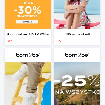
Stylowe Zakupy -30% NA WSZYSTKO w born2be!
-30% na wszystko!!
30%
30%