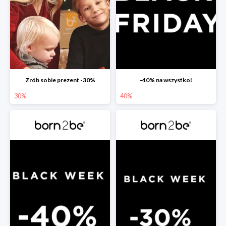
Zrób sobie prezent -30%
-40% na wszystko!
30%
40%