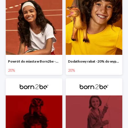
Powrót do miasta w Born2be -20% na całą kolekcję
Dodatkowy rabat -20% do wyprzedaży w Born2be
20%
20%