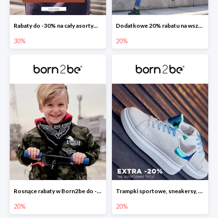
Rabaty do -30% na cały asortyment
Dodatkowe 20% rabatu na wszystko w Born2be
30%
20%
Rosnące rabaty w Born2be do -20%
Trampki sportowe, sneakersy, tenisówki, creepersy i slip-ony już teraz z rabatem -20%!
20%
20%