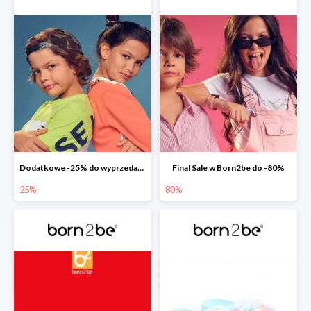
Dodatkowe -25% do wyprzedaży w Born2be
Final Sale w Born2be do -80%
25%
80%