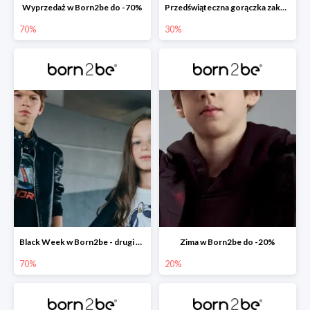
Wyprzedaż w Born2be do -70%
Przedświąteczna gorączka zakupów w Born2be do -30%
70%
30%
Black Week w Born2be - drugi produkt -70%
Zima w Born2be do -20%
70%
20%