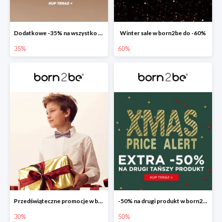
Dodatkowe -35% na wszystko w born2be
Winter sale w born2be do -60%
35%
60%
Przedświąteczne promocje w born2be do -30%
-50% na drugi produkt w born2be
30%
50%