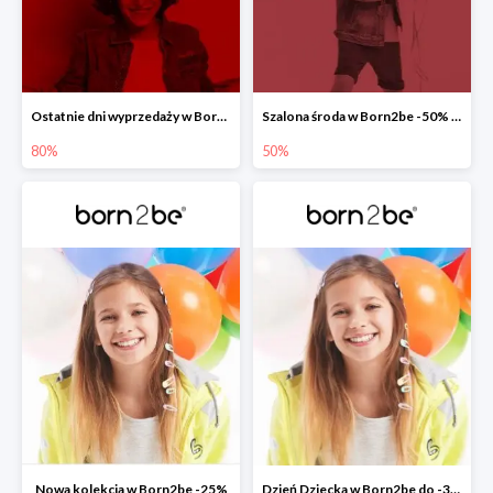
Ostatnie dni wyprzedaży w Born2be do -80%
Szalona środa w Born2be -50% na co drugi produkt
80%
50%
Nowa kolekcja w Born2be -25%
Dzień Dziecka w Born2be do -30%