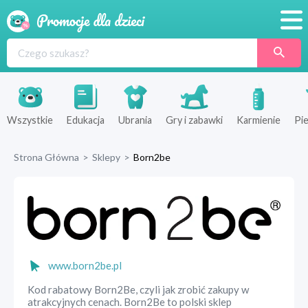
Promocje
Produkty
Sklepy
Wszystkie
Edukacja
Ubrania
Gry i zabawki
Karmienie
Pie
Blog
Strona Główna
>
Sklepy
>
Born2be
Wyprawka
www.born2be.pl
Kod rabatowy Born2Be, czyli jak zrobić zakupy w
atrakcyjnych cenach. Born2Be to polski sklep