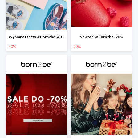
Wybrane rzeczy w Born2be -40%
Nowości w Born2be -20%
40%
20%