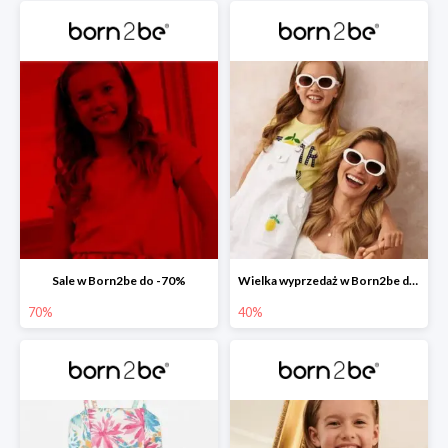
Sale w Born2be do -70%
Wielka wyprzedaż w Born2be do -40%
70%
40%