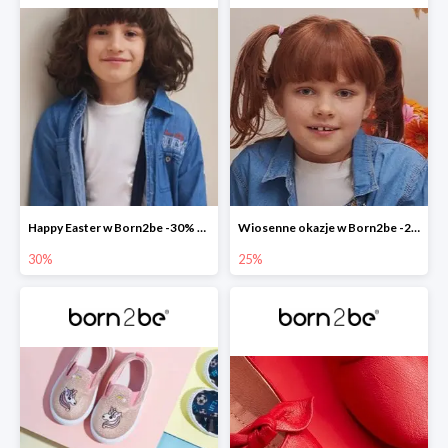
Happy Easter w Born2be -30% na wszystko
Wiosenne okazje w Born2be -25%
30%
25%