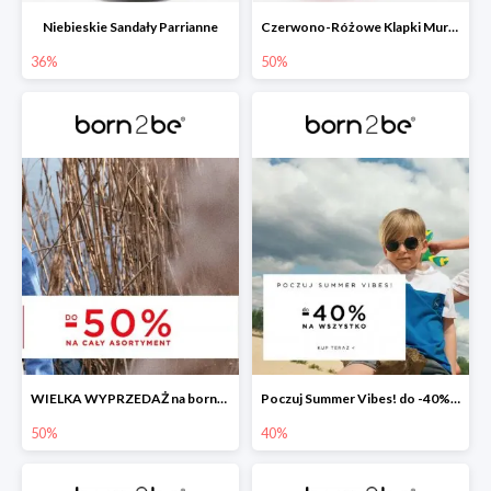
Niebieskie Sandały Parrianne
Czerwono-Różowe Klapki Muriguna
36%
50%
WIELKA WYPRZEDAŻ na born2be.pl ?
Poczuj Summer Vibes! do -40% na wszystko!
50%
40%