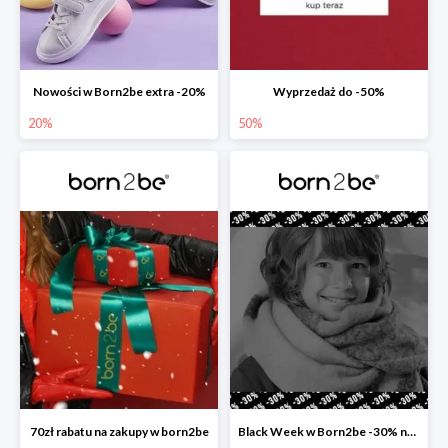
Nowości w Born2be extra -20%
Wyprzedaż do -50%
20%
50%
70zł rabatu na zakupy w born2be
Black Week w Born2be -30% na wszystko