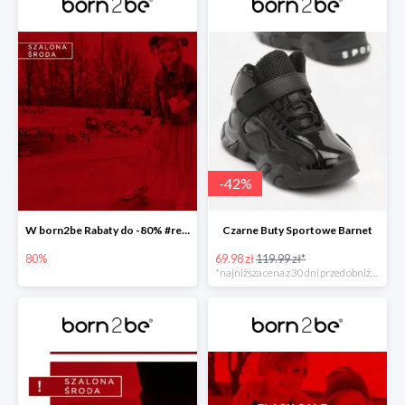
-
42
%
W born2be Rabaty do -80% #readyforsummer
Czarne Buty Sportowe Barnet
80%
69.98 zł
119.99 zł*
*najniższa cena z 30 dni przed obniżką