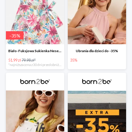
-
35
%
Biało-Fuksjowa Sukienka Nesenia
Ubrania dla dzieci do -35%
51.99 zł
79.98 zł*
35%
*najniższa cena z 30 dni przed obniżką