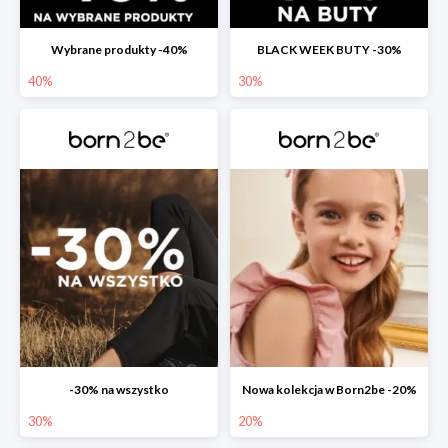
Wybrane produkty -40%
BLACK WEEK BUTY -30%
40%
30%
-30% na wszystko
Nowa kolekcja w Born2be -20%
30%
20%