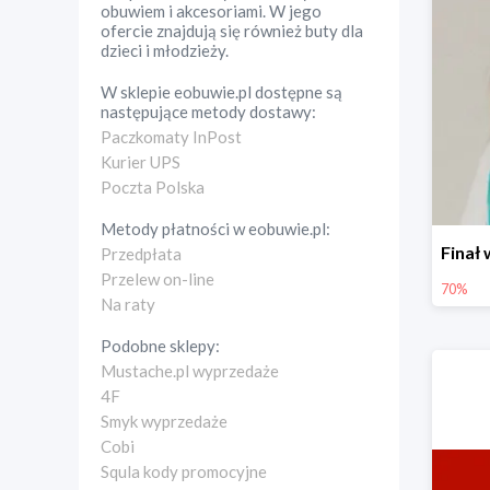
obuwiem i akcesoriami. W jego
ofercie znajdują się również buty dla
dzieci i młodzieży.
W sklepie
eobuwie.pl
dostępne są
następujące metody dostawy:
Paczkomaty InPost
Kurier UPS
Poczta Polska
Metody płatności w
eobuwie.pl
:
Przedpłata
Przelew on-line
70%
Na raty
Podobne sklepy:
Mustache.pl wyprzedaże
4F
Smyk wyprzedaże
Cobi
Squla kody promocyjne