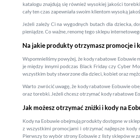
katalogu znajdują się również wysokiej jakości torebk
cały ten czas zapewniała swoim klientom wysoką jakoś
Jeżeli zależy Ci na wygodnych butach dla dziecka,
pieniądze. Co ważne, renomę tego sklepu internetoweg
Na jakie produkty otrzymasz promocje i
Wspomnieliśmy powyżej, że kody rabatowe Eobuwie mog
je między innymi podczas Black Friday czy Cyber Mon
wszystkim buty stworzone dla dzieci, kobiet oraz mężc
Warto zwrócić uwagę, że kody rabatowe Eobuwie obejmu
oraz torebki. Jeżeli chcesz otrzymać kody rabatowe Eob
Jak możesz otrzymać zniżki i kody na Eo
Kody na Eobuwie obejmują produkty dostępne w sklepie
z wszystkimi promocjami i otrzymać najlepsze kody
Pierwszy to wybór strony Eobuwie z listy sklepów w za