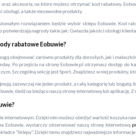
i oraz akcesoria, na które możesz otrzymać kod rabatowy. Eobuwi
ć obsługi, a także niezawodne produkty.
 doskonałym rozwiązaniem będzie wybór sklepu Eobuwie. Kod r
o potwierdzają nagrody takie jak: Gwiazda jakości obsługi klien
 kody rabatowe Eobuwie?
ą obejmować zarówno produkty dla dorosłych, jak i maluszków. 
day. Po przejściu na stronę Eobuwie.pl otrzymasz dostęp do k
zyzn. Szczególną sekcję jest Sport. Znajdziesz w niej produkty, 
ją zazwyczaj nie jeden produkt, a całą kategorię lub bogatą li
uwie, śledź na bieżąco naszą stronę internetową lub aplikację. Z 
buwie?
 internetowym. Dzięki nim możesz obniżyć wartość koszyka nawet 
 na Eobuwie, wystarczy obserwować naszą stronę internetową
pr
kładce “Sklepy”. Dzięki temu znajdziesz najważniejsze informacje 