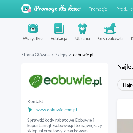
Promocje
Produkt
Wszystkie
Edukacja
Ubrania
Gry i zabawki
K
Strona Główna
>
Sklepy
>
eobuwie.pl
Najle
Najn
Kontakt:
www.eobuwie.com.pl
Sprawdź kody rabatowe Eobuwie i
kupuj taniej! E.obuwie.pl to największy
sklep internetowy z markowym