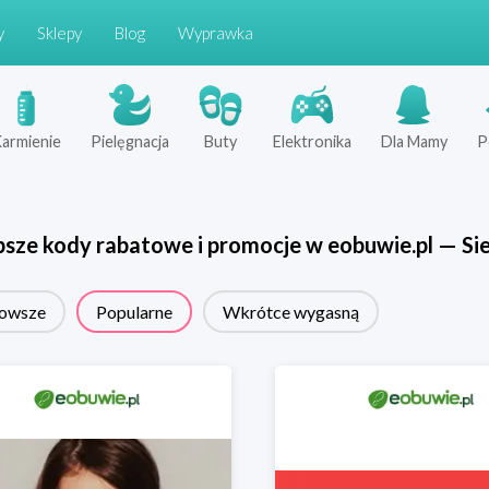
y
Sklepy
Blog
Wyprawka
armienie
Pielęgnacja
Buty
Elektronika
Dla Mamy
P
psze kody rabatowe i promocje w
eobuwie.pl
—
Si
owsze
Popularne
Wkrótce wygasną