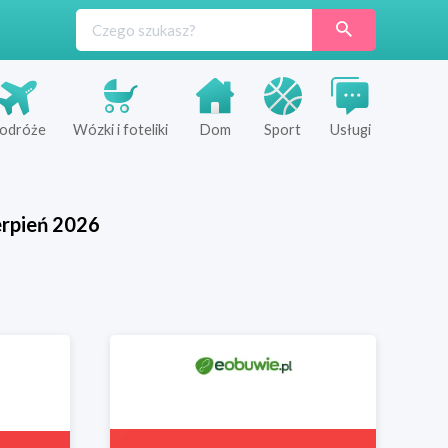
odróże
Wózki i foteliki
Dom
Sport
Usługi
erpień
2026