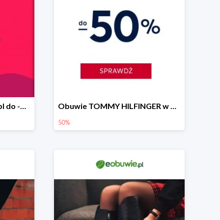
Summer Sale w eobuwie.pl do -50%
Obuwie TOMMY HILFINGER w eobuwie.pl -50%
50%