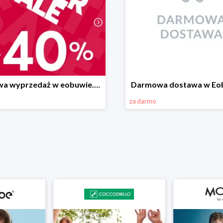
Zimowa wyprzedaż w eobuwie.pl -40%
Darmowa dostawa w Eob
za darmo