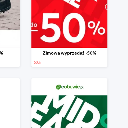
0%
Zimowa wyprzedaż -50%
50%