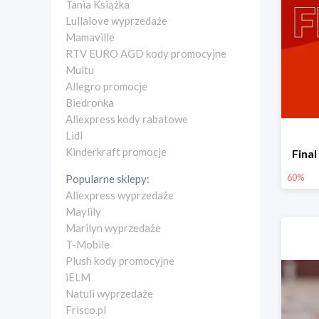
Tania Książka
Lullalove wyprzedaże
Mamaville
RTV EURO AGD kody promocyjne
Multu
Allegro promocje
Biedronka
Aliexpress kody rabatowe
Lidl
Kinderkraft promocje
Fina
60%
Popularne sklepy:
Aliexpress wyprzedaże
Maylily
Marilyn wyprzedaże
T-Mobile
Plush kody promocyjne
iELM
Natuli wyprzedaże
Frisco.pl