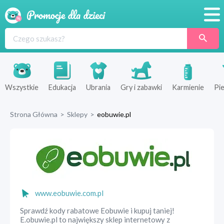
Promocje
Produkty
Sklepy
Wszystkie
Edukacja
Ubrania
Gry i zabawki
Karmienie
Pie
Blog
Strona Główna
>
Sklepy
>
eobuwie.pl
Wyprawka
www.eobuwie.com.pl
Sprawdź kody rabatowe Eobuwie i kupuj taniej!
E.obuwie.pl to największy sklep internetowy z