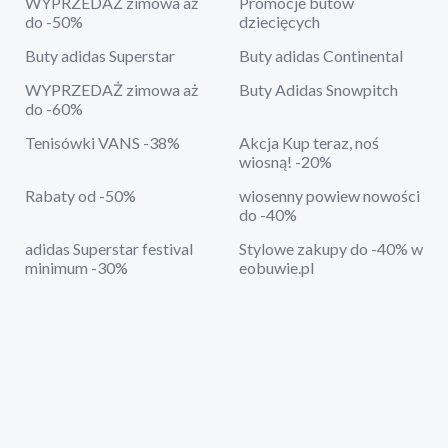
WYPRZEDAŻ zimowa aż
Promocje butów
do -50%
dziecięcych
Buty adidas Superstar
Buty adidas Continental
WYPRZEDAŻ zimowa aż
Buty Adidas Snowpitch
do -60%
Tenisówki VANS -38%
Akcja Kup teraz, noś
wiosną! -20%
Rabaty od -50%
wiosenny powiew nowości
do -40%
adidas Superstar festival
Stylowe zakupy do -40% w
minimum -30%
eobuwie.pl