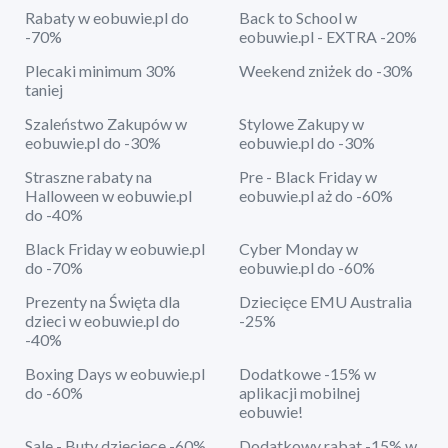
Rabaty w eobuwie.pl do
Back to School w
-70%
eobuwie.pl - EXTRA -20%
Plecaki minimum 30%
Weekend zniżek do -30%
taniej
Szaleństwo Zakupów w
Stylowe Zakupy w
eobuwie.pl do -30%
eobuwie.pl do -30%
Straszne rabaty na
Pre - Black Friday w
Halloween w eobuwie.pl
eobuwie.pl aż do -60%
do -40%
Black Friday w eobuwie.pl
Cyber Monday w
do -70%
eobuwie.pl do -60%
Prezenty na Święta dla
Dziecięce EMU Australia
dzieci w eobuwie.pl do
-25%
-40%
Boxing Days w eobuwie.pl
Dodatkowe -15% w
do -60%
aplikacji mobilnej
eobuwie!
Sale - Buty dziecięce -60%
Dodatkowy rabat -15% w