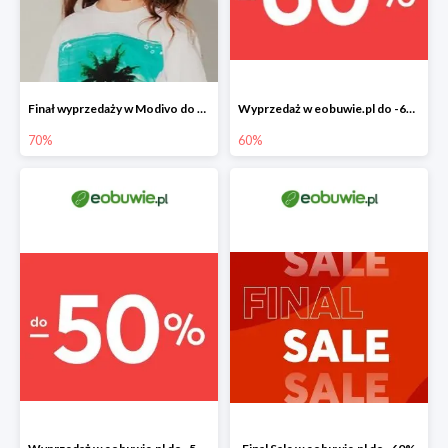
Finał wyprzedaży w Modivo do -70%
Wyprzedaż w eobuwie.pl do -60%
70%
60%