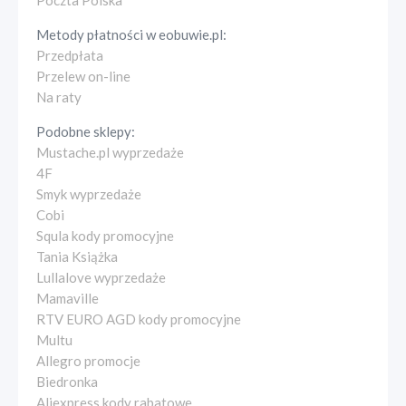
Poczta Polska
Metody płatności w
eobuwie.pl
:
Przedpłata
Przelew on-line
Na raty
Podobne sklepy:
Mustache.pl wyprzedaże
4F
Smyk wyprzedaże
Cobi
Squla kody promocyjne
Tania Książka
Lullalove wyprzedaże
Mamaville
RTV EURO AGD kody promocyjne
Multu
Allegro promocje
Biedronka
Aliexpress kody rabatowe