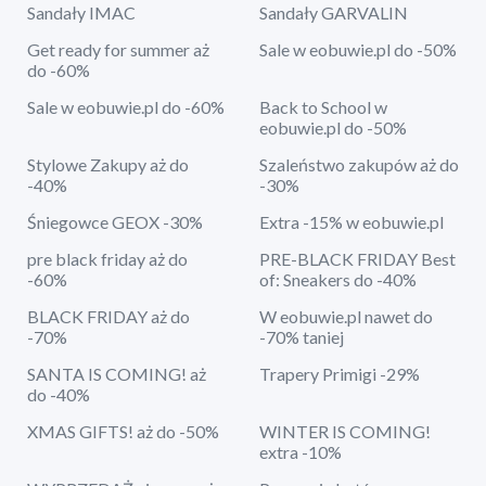
Sandały IMAC
Sandały GARVALIN
Get ready for summer aż
Sale w eobuwie.pl do -50%
do -60%
Sale w eobuwie.pl do -60%
Back to School w
eobuwie.pl do -50%
Stylowe Zakupy aż do
Szaleństwo zakupów aż do
-40%
-30%
Śniegowce GEOX -30%
Extra -15% w eobuwie.pl
pre black friday aż do
PRE-BLACK FRIDAY Best
-60%
of: Sneakers do -40%
BLACK FRIDAY aż do
W eobuwie.pl nawet do
-70%
-70% taniej
SANTA IS COMING! aż
Trapery Primigi -29%
do -40%
XMAS GIFTS! aż do -50%
WINTER IS COMING!
extra -10%