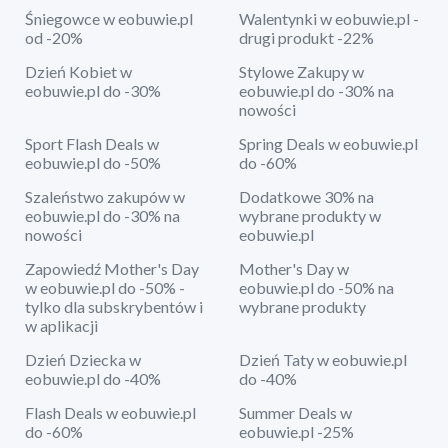
Śniegowce w eobuwie.pl
Walentynki w eobuwie.pl -
od -20%
drugi produkt -22%
Dzień Kobiet w
Stylowe Zakupy w
eobuwie.pl do -30%
eobuwie.pl do -30% na
nowości
Sport Flash Deals w
Spring Deals w eobuwie.pl
eobuwie.pl do -50%
do -60%
Szaleństwo zakupów w
Dodatkowe 30% na
eobuwie.pl do -30% na
wybrane produkty w
nowości
eobuwie.pl
Zapowiedź Mother's Day
Mother's Day w
w eobuwie.pl do -50% -
eobuwie.pl do -50% na
tylko dla subskrybentów i
wybrane produkty
w aplikacji
Dzień Dziecka w
Dzień Taty w eobuwie.pl
eobuwie.pl do -40%
do -40%
Flash Deals w eobuwie.pl
Summer Deals w
do -60%
eobuwie.pl -25%