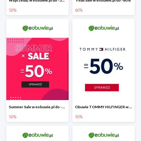
Wyprzedaż w eobuwie.pl do -50%
Final Sale w eobuwie.pl do -60%
50%
60%
Summer Sale w eobuwie.pl do -50%
Obuwie TOMMY HILFINGER w eobuwie.pl -50%
50%
50%