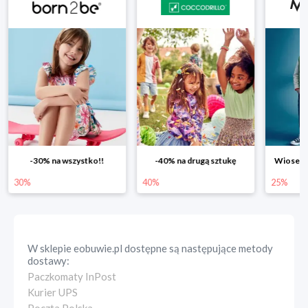
-40% na drugą sztukę
Wiosenne rabaty do -25%
40%
25%
25%
W sklepie
eobuwie.pl
dostępne są następujące metody
dostawy:
Paczkomaty InPost
Kurier UPS