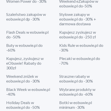
Women Power do -30%
Weekend eZakupów w
eobuwie.pl do-50%
Szaleństwo zakupów w
Stylowe zakupy w
eobuwie.pl dp -30%
eobuwie.pl do -30% +
darmowa dostawa
Flash Deals w eobuwie.pl
Kupujesz zyskujesz w
do -50%
eobuwie.pl do -250 zł
Buty w eobuwie.pl do
Kids Rule w eobuwie.pl do
-60%
-30%
Kupujesz, zyskujesz w
Plecaki w eobuwie.pl do
eObuwie! Rabaty do
-70%
300zł
Weekend zniżek w
Straszne rabaty w
eobuwie.pl do -30%
eobuwie.pl do -30%
Black Week w eobuwie.pl
Wybrane produkty w
-40%
eobuwie.pl do -60%
Holiday Deals w
Botki w eobuwie.pl
eobuwie.pl do -50%
minimum -30%