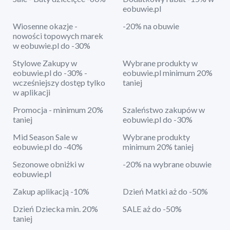
eobuwie.pl
Wiosenne okazje -
-20% na obuwie
nowości topowych marek
w eobuwie.pl do -30%
Stylowe Zakupy w
Wybrane produkty w
eobuwie.pl do -30% -
eobuwie.pl minimum 20%
wcześniejszy dostęp tylko
taniej
w aplikacji
Promocja - minimum 20%
Szaleństwo zakupów w
taniej
eobuwie.pl do -30%
Mid Season Sale w
Wybrane produkty
eobuwie.pl do -40%
minimum 20% taniej
Sezonowe obniżki w
-20% na wybrane obuwie
eobuwie.pl
Zakup aplikacją -10%
Dzień Matki aż do -50%
Dzień Dziecka min. 20%
SALE aż do -50%
taniej