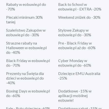
Rabaty w eobuwie.pl do
Back to School w
-70%
eobuwie.pl - EXTRA -20%
Plecaki minimum 30%
Weekend zniżek do -30%
taniej
Szaleństwo Zakupów w
Stylowe Zakupy w
eobuwie.pl do -30%
eobuwie.pl do -30%
Straszne rabaty na
Pre - Black Friday w
Halloween w eobuwie.pl
eobuwie.pl aż do -60%
do -40%
Black Friday w eobuwie.pl
Cyber Monday w
do -70%
eobuwie.pl do -60%
Prezenty na Święta dla
Dziecięce EMU Australia
dzieci w eobuwie.pl do
-25%
-40%
Boxing Days w eobuwie.pl
Dodatkowe -15% w
do -60%
aplikacji mobilnej
eobuwie!
Sale - Buty dziecięce -60%
Dodatkowy rabat -15% w