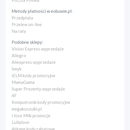
Poczta Polska
Metody płatności w
eobuwie.pl
:
Przedpłata
Przelew on-line
Na raty
Podobne sklepy:
Vision Express wyprzedaże
Allegro
Aliexpress wyprzedaże
Smyk
iELM kody promocyjne
MamaGama
Super Prezenty wyprzedaże
4F
Komputronik kody promocyjne
megakoszulki.pl
I love Milk promocje
Lullalove
4Home kody rabatowe