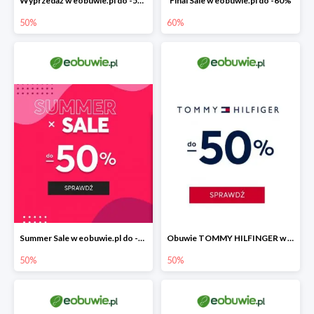
Wyprzedaż w eobuwie.pl do -50%
Final Sale w eobuwie.pl do -60%
50%
60%
Summer Sale w eobuwie.pl do -50%
Obuwie TOMMY HILFINGER w eobuwie.pl -50%
50%
50%