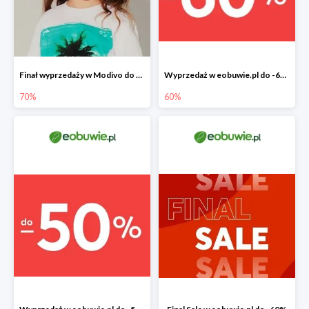
Finał wyprzedaży w Modivo do -70%
Wyprzedaż w eobuwie.pl do -60%
70%
60%