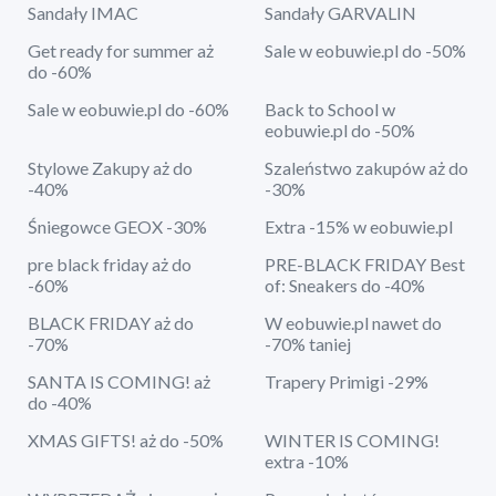
Sandały IMAC
Sandały GARVALIN
Get ready for summer aż
Sale w eobuwie.pl do -50%
do -60%
Sale w eobuwie.pl do -60%
Back to School w
eobuwie.pl do -50%
Stylowe Zakupy aż do
Szaleństwo zakupów aż do
-40%
-30%
Śniegowce GEOX -30%
Extra -15% w eobuwie.pl
pre black friday aż do
PRE-BLACK FRIDAY Best
-60%
of: Sneakers do -40%
BLACK FRIDAY aż do
W eobuwie.pl nawet do
-70%
-70% taniej
SANTA IS COMING! aż
Trapery Primigi -29%
do -40%
XMAS GIFTS! aż do -50%
WINTER IS COMING!
extra -10%