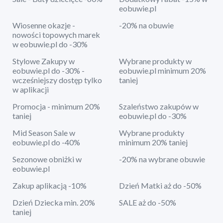
eobuwie.pl
Wiosenne okazje -
-20% na obuwie
nowości topowych marek
w eobuwie.pl do -30%
Stylowe Zakupy w
Wybrane produkty w
eobuwie.pl do -30% -
eobuwie.pl minimum 20%
wcześniejszy dostęp tylko
taniej
w aplikacji
Promocja - minimum 20%
Szaleństwo zakupów w
taniej
eobuwie.pl do -30%
Mid Season Sale w
Wybrane produkty
eobuwie.pl do -40%
minimum 20% taniej
Sezonowe obniżki w
-20% na wybrane obuwie
eobuwie.pl
Zakup aplikacją -10%
Dzień Matki aż do -50%
Dzień Dziecka min. 20%
SALE aż do -50%
taniej