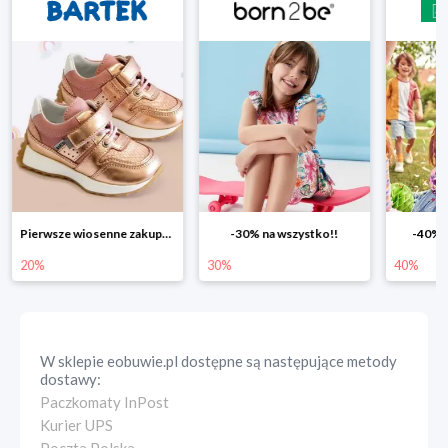
Pierwsze wiosenne zakupy -20%
-30% na wszystko!!
-40% n
20%
30%
40%
W sklepie
eobuwie.pl
dostępne są następujące metody
dostawy:
Paczkomaty InPost
Kurier UPS