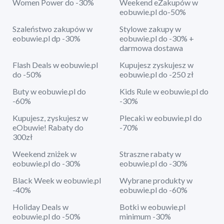
Women Power do -30%
Weekend eZakupów w
eobuwie.pl do-50%
Szaleństwo zakupów w
Stylowe zakupy w
eobuwie.pl dp -30%
eobuwie.pl do -30% +
darmowa dostawa
Flash Deals w eobuwie.pl
Kupujesz zyskujesz w
do -50%
eobuwie.pl do -250 zł
Buty w eobuwie.pl do
Kids Rule w eobuwie.pl do
-60%
-30%
Kupujesz, zyskujesz w
Plecaki w eobuwie.pl do
eObuwie! Rabaty do
-70%
300zł
Weekend zniżek w
Straszne rabaty w
eobuwie.pl do -30%
eobuwie.pl do -30%
Black Week w eobuwie.pl
Wybrane produkty w
-40%
eobuwie.pl do -60%
Holiday Deals w
Botki w eobuwie.pl
eobuwie.pl do -50%
minimum -30%