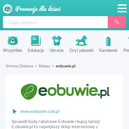
Promocje
Produkty
Sklepy
Wszystkie
Edukacja
Ubrania
Gry i zabawki
Karmienie
Pie
Blog
Strona Główna
>
Sklepy
>
eobuwie.pl
Wyprawka
www.eobuwie.com.pl
Sprawdź kody rabatowe Eobuwie i kupuj taniej!
E.obuwie.pl to największy sklep internetowy z