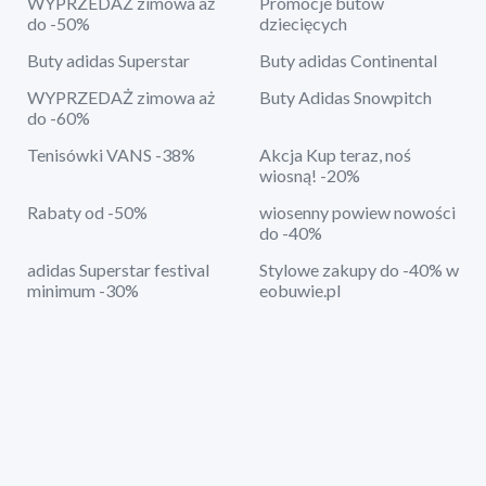
WYPRZEDAŻ zimowa aż
Promocje butów
do -50%
dziecięcych
Buty adidas Superstar
Buty adidas Continental
WYPRZEDAŻ zimowa aż
Buty Adidas Snowpitch
do -60%
Tenisówki VANS -38%
Akcja Kup teraz, noś
wiosną! -20%
Rabaty od -50%
wiosenny powiew nowości
do -40%
adidas Superstar festival
Stylowe zakupy do -40% w
minimum -30%
eobuwie.pl