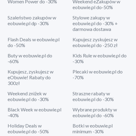
Women Power do -30%
Weekend eZakupów w
eobuwie.pl do-50%
Szaleństwo zakupów w
Stylowe zakupy w
eobuwie.pl dp -30%
eobuwie.pl do -30% +
darmowa dostawa
Flash Deals w eobuwie.pl
Kupujesz zyskujesz w
do -50%
eobuwie.pl do -250 zł
Buty w eobuwie.pl do
Kids Rule w eobuwie.pl do
-60%
-30%
Kupujesz, zyskujesz w
Plecaki w eobuwie.pl do
eObuwie! Rabaty do
-70%
300zł
Weekend zniżek w
Straszne rabaty w
eobuwie.pl do -30%
eobuwie.pl do -30%
Black Week w eobuwie.pl
Wybrane produkty w
-40%
eobuwie.pl do -60%
Holiday Deals w
Botki w eobuwie.pl
eobuwie.pl do -50%
minimum -30%