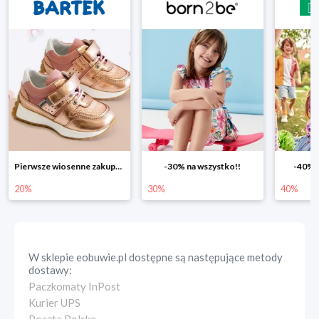
Pierwsze wiosenne zakupy -20%
-30% na wszystko!!
-40% n
20%
30%
40%
W sklepie
eobuwie.pl
dostępne są następujące metody
dostawy:
Paczkomaty InPost
Kurier UPS