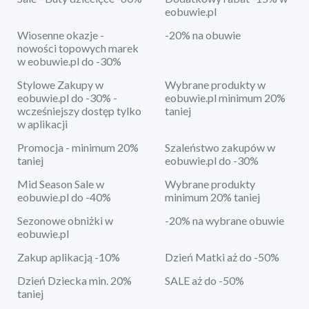
eobuwie.pl
Wiosenne okazje -
-20% na obuwie
nowości topowych marek
w eobuwie.pl do -30%
Stylowe Zakupy w
Wybrane produkty w
eobuwie.pl do -30% -
eobuwie.pl minimum 20%
wcześniejszy dostęp tylko
taniej
w aplikacji
Promocja - minimum 20%
Szaleństwo zakupów w
taniej
eobuwie.pl do -30%
Mid Season Sale w
Wybrane produkty
eobuwie.pl do -40%
minimum 20% taniej
Sezonowe obniżki w
-20% na wybrane obuwie
eobuwie.pl
Zakup aplikacją -10%
Dzień Matki aż do -50%
Dzień Dziecka min. 20%
SALE aż do -50%
taniej