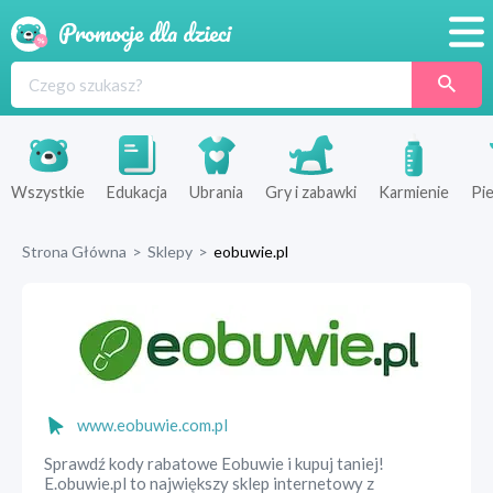
Promocje
Produkty
Sklepy
Wszystkie
Edukacja
Ubrania
Gry i zabawki
Karmienie
Pie
Blog
Strona Główna
>
Sklepy
>
eobuwie.pl
Wyprawka
www.eobuwie.com.pl
Sprawdź kody rabatowe Eobuwie i kupuj taniej!
E.obuwie.pl to największy sklep internetowy z