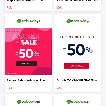
Wyprzedaż w eobuwie.pl do -50%
Final Sale w eobuwie.pl do -60%
50%
60%
Summer Sale w eobuwie.pl do -50%
Obuwie TOMMY HILFINGER w eobuwie.pl -50%
50%
50%