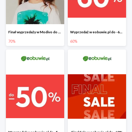
Finał wyprzedaży w Modivo do -70%
Wyprzedaż w eobuwie.pl do -60%
70%
60%