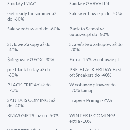
Sandały IMAC
Sandały GARVALIN
Get ready for summer aż
Sale w eobuwie.pl do -50%
do -60%
Sale w eobuwie.pl do -60%
Back to School w
eobuwie.pl do -50%
Stylowe Zakupy aż do
Szaleństwo zakupów aż do
-40%
-30%
Śniegowce GEOX -30%
Extra -15% w eobuwie.pl
pre black friday aż do
PRE-BLACK FRIDAY Best
-60%
of: Sneakers do -40%
BLACK FRIDAY aż do
W eobuwie.pl nawet do
-70%
-70% taniej
SANTA IS COMING! aż
Trapery Primigi -29%
do -40%
XMAS GIFTS! aż do -50%
WINTER IS COMING!
extra -10%