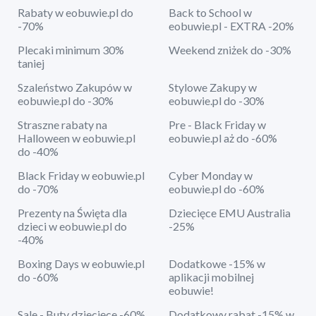
Rabaty w eobuwie.pl do
Back to School w
-70%
eobuwie.pl - EXTRA -20%
Plecaki minimum 30%
Weekend zniżek do -30%
taniej
Szaleństwo Zakupów w
Stylowe Zakupy w
eobuwie.pl do -30%
eobuwie.pl do -30%
Straszne rabaty na
Pre - Black Friday w
Halloween w eobuwie.pl
eobuwie.pl aż do -60%
do -40%
Black Friday w eobuwie.pl
Cyber Monday w
do -70%
eobuwie.pl do -60%
Prezenty na Święta dla
Dziecięce EMU Australia
dzieci w eobuwie.pl do
-25%
-40%
Boxing Days w eobuwie.pl
Dodatkowe -15% w
do -60%
aplikacji mobilnej
eobuwie!
Sale - Buty dziecięce -60%
Dodatkowy rabat -15% w