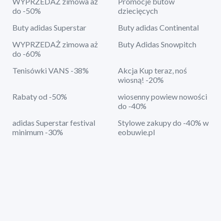
WYPRZEDAŻ zimowa aż
Promocje butów
do -50%
dziecięcych
Buty adidas Superstar
Buty adidas Continental
WYPRZEDAŻ zimowa aż
Buty Adidas Snowpitch
do -60%
Tenisówki VANS -38%
Akcja Kup teraz, noś
wiosną! -20%
Rabaty od -50%
wiosenny powiew nowości
do -40%
adidas Superstar festival
Stylowe zakupy do -40% w
minimum -30%
eobuwie.pl