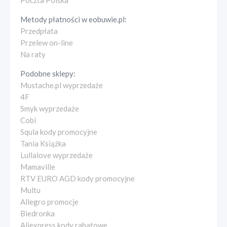
Poczta Polska
Metody płatności w
eobuwie.pl
:
Przedpłata
Przelew on-line
Na raty
Podobne sklepy:
Mustache.pl wyprzedaże
4F
Smyk wyprzedaże
Cobi
Squla kody promocyjne
Tania Książka
Lullalove wyprzedaże
Mamaville
RTV EURO AGD kody promocyjne
Multu
Allegro promocje
Biedronka
Aliexpress kody rabatowe