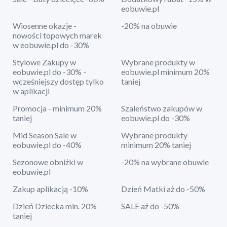
eobuwie.pl
Wiosenne okazje -
-20% na obuwie
nowości topowych marek
w eobuwie.pl do -30%
Stylowe Zakupy w
Wybrane produkty w
eobuwie.pl do -30% -
eobuwie.pl minimum 20%
wcześniejszy dostęp tylko
taniej
w aplikacji
Promocja - minimum 20%
Szaleństwo zakupów w
taniej
eobuwie.pl do -30%
Mid Season Sale w
Wybrane produkty
eobuwie.pl do -40%
minimum 20% taniej
Sezonowe obniżki w
-20% na wybrane obuwie
eobuwie.pl
Zakup aplikacją -10%
Dzień Matki aż do -50%
Dzień Dziecka min. 20%
SALE aż do -50%
taniej