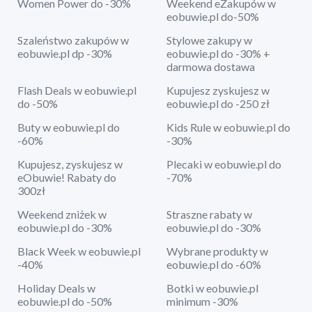
Women Power do -30%
Weekend eZakupów w
eobuwie.pl do-50%
Szaleństwo zakupów w
Stylowe zakupy w
eobuwie.pl dp -30%
eobuwie.pl do -30% +
darmowa dostawa
Flash Deals w eobuwie.pl
Kupujesz zyskujesz w
do -50%
eobuwie.pl do -250 zł
Buty w eobuwie.pl do
Kids Rule w eobuwie.pl do
-60%
-30%
Kupujesz, zyskujesz w
Plecaki w eobuwie.pl do
eObuwie! Rabaty do
-70%
300zł
Weekend zniżek w
Straszne rabaty w
eobuwie.pl do -30%
eobuwie.pl do -30%
Black Week w eobuwie.pl
Wybrane produkty w
-40%
eobuwie.pl do -60%
Holiday Deals w
Botki w eobuwie.pl
eobuwie.pl do -50%
minimum -30%