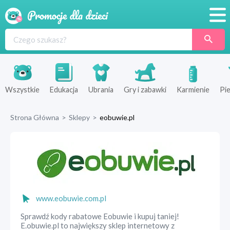
Promocje
Produkty
Sklepy
Wszystkie
Edukacja
Ubrania
Gry i zabawki
Karmienie
Pie
Blog
Strona Główna
>
Sklepy
>
eobuwie.pl
Wyprawka
www.eobuwie.com.pl
Sprawdź kody rabatowe Eobuwie i kupuj taniej!
E.obuwie.pl to największy sklep internetowy z