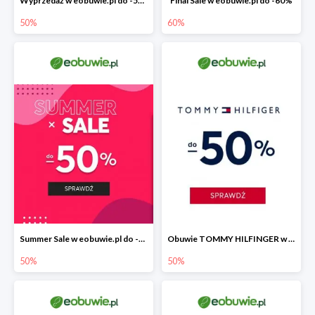
Wyprzedaż w eobuwie.pl do -50%
Final Sale w eobuwie.pl do -60%
50%
60%
Summer Sale w eobuwie.pl do -50%
Obuwie TOMMY HILFINGER w eobuwie.pl -50%
50%
50%