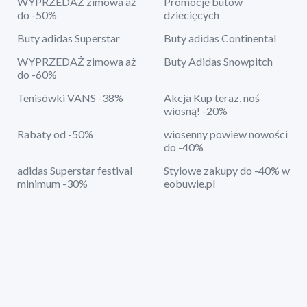
WYPRZEDAŻ zimowa aż
Promocje butów
do -50%
dziecięcych
Buty adidas Superstar
Buty adidas Continental
WYPRZEDAŻ zimowa aż
Buty Adidas Snowpitch
do -60%
Tenisówki VANS -38%
Akcja Kup teraz, noś
wiosną! -20%
Rabaty od -50%
wiosenny powiew nowości
do -40%
adidas Superstar festival
Stylowe zakupy do -40% w
minimum -30%
eobuwie.pl