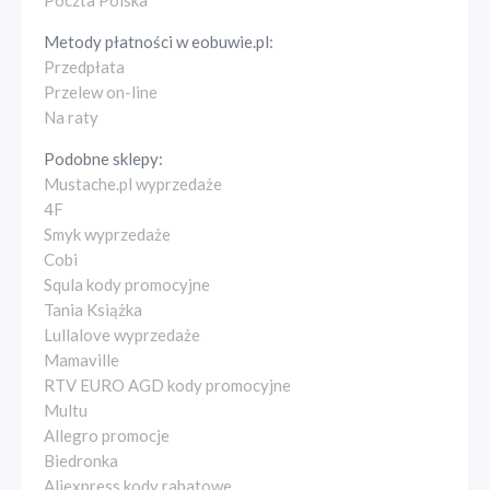
Poczta Polska
Metody płatności w
eobuwie.pl
:
Przedpłata
Przelew on-line
Na raty
Podobne sklepy:
Mustache.pl wyprzedaże
4F
Smyk wyprzedaże
Cobi
Squla kody promocyjne
Tania Książka
Lullalove wyprzedaże
Mamaville
RTV EURO AGD kody promocyjne
Multu
Allegro promocje
Biedronka
Aliexpress kody rabatowe