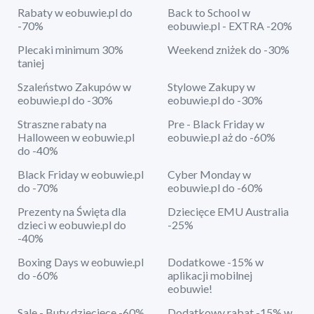
Rabaty w eobuwie.pl do
Back to School w
-70%
eobuwie.pl - EXTRA -20%
Plecaki minimum 30%
Weekend zniżek do -30%
taniej
Szaleństwo Zakupów w
Stylowe Zakupy w
eobuwie.pl do -30%
eobuwie.pl do -30%
Straszne rabaty na
Pre - Black Friday w
Halloween w eobuwie.pl
eobuwie.pl aż do -60%
do -40%
Black Friday w eobuwie.pl
Cyber Monday w
do -70%
eobuwie.pl do -60%
Prezenty na Święta dla
Dziecięce EMU Australia
dzieci w eobuwie.pl do
-25%
-40%
Boxing Days w eobuwie.pl
Dodatkowe -15% w
do -60%
aplikacji mobilnej
eobuwie!
Sale - Buty dziecięce -60%
Dodatkowy rabat -15% w