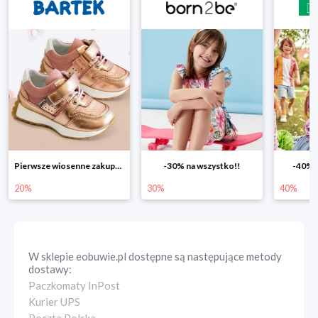
Pierwsze wiosenne zakupy -20%
-30% na wszystko!!
-40% n
20%
30%
40%
W sklepie
eobuwie.pl
dostępne są następujące metody
dostawy:
Paczkomaty InPost
Kurier UPS