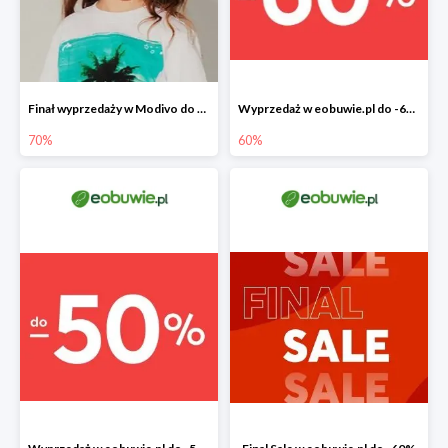
Finał wyprzedaży w Modivo do -70%
Wyprzedaż w eobuwie.pl do -60%
70%
60%