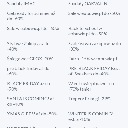
Sandały IMAC
Sandały GARVALIN
Get ready for summer aż
Sale w eobuwie.pl do -50%
do -60%
Sale w eobuwie.pl do -60%
Back to School w
eobuwie.pl do -50%
Stylowe Zakupy aż do
Szaleństwo zakupów aż do
-40%
-30%
Śniegowce GEOX -30%
Extra -15% w eobuwie.pl
pre black friday aż do
PRE-BLACK FRIDAY Best
-60%
of: Sneakers do -40%
BLACK FRIDAY aż do
W eobuwie.pl nawet do
-70%
-70% taniej
SANTA IS COMING! aż
Trapery Primigi -29%
do -40%
XMAS GIFTS! aż do -50%
WINTER IS COMING!
extra -10%