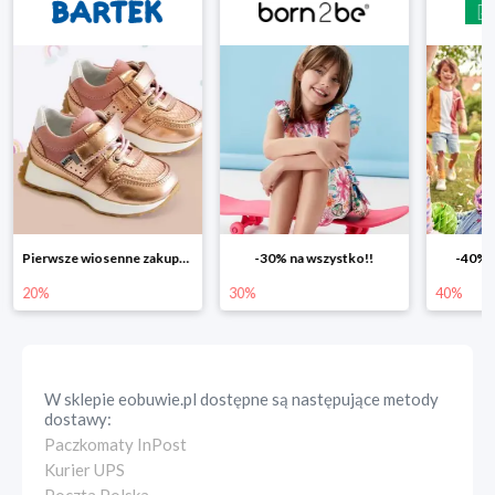
Pierwsze wiosenne zakupy -20%
-30% na wszystko!!
-40% n
20%
30%
40%
W sklepie
eobuwie.pl
dostępne są następujące metody
dostawy:
Paczkomaty InPost
Kurier UPS