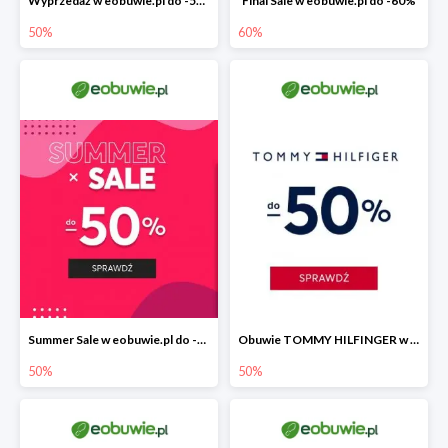
Wyprzedaż w eobuwie.pl do -50%
Final Sale w eobuwie.pl do -60%
50%
60%
Summer Sale w eobuwie.pl do -50%
Obuwie TOMMY HILFINGER w eobuwie.pl -50%
50%
50%