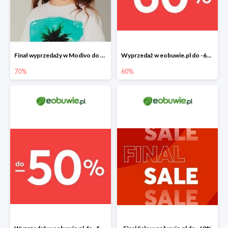
Finał wyprzedaży w Modivo do -70%
Wyprzedaż w eobuwie.pl do -60%
70%
60%