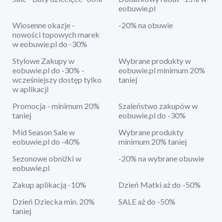
eobuwie.pl
Wiosenne okazje -
-20% na obuwie
nowości topowych marek
w eobuwie.pl do -30%
Stylowe Zakupy w
Wybrane produkty w
eobuwie.pl do -30% -
eobuwie.pl minimum 20%
wcześniejszy dostęp tylko
taniej
w aplikacji
Promocja - minimum 20%
Szaleństwo zakupów w
taniej
eobuwie.pl do -30%
Mid Season Sale w
Wybrane produkty
eobuwie.pl do -40%
minimum 20% taniej
Sezonowe obniżki w
-20% na wybrane obuwie
eobuwie.pl
Zakup aplikacją -10%
Dzień Matki aż do -50%
Dzień Dziecka min. 20%
SALE aż do -50%
taniej