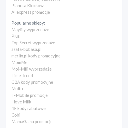
Planeta Klocków
Aliexpress promocje
Popularne sklepy:
Maylily wyprzedaże
Plus
Top Secret wyprzedaże
szafa-bobasa.pl
merlin.pl kody promocyjne
MomMe
Moi-Mili wyprzedaże
Time Trend
G2A kody promocyjne
Multu
T-Mobile promocje
I love Milk
4F kody rabatowe
Cobi
MamaGama promocje