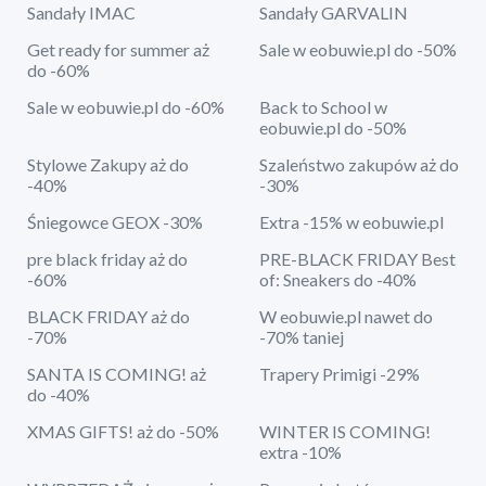
Sandały IMAC
Sandały GARVALIN
Get ready for summer aż
Sale w eobuwie.pl do -50%
do -60%
Sale w eobuwie.pl do -60%
Back to School w
eobuwie.pl do -50%
Stylowe Zakupy aż do
Szaleństwo zakupów aż do
-40%
-30%
Śniegowce GEOX -30%
Extra -15% w eobuwie.pl
pre black friday aż do
PRE-BLACK FRIDAY Best
-60%
of: Sneakers do -40%
BLACK FRIDAY aż do
W eobuwie.pl nawet do
-70%
-70% taniej
SANTA IS COMING! aż
Trapery Primigi -29%
do -40%
XMAS GIFTS! aż do -50%
WINTER IS COMING!
extra -10%