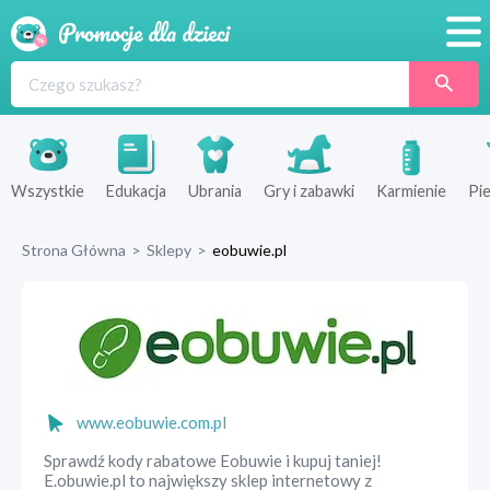
Promocje
Produkty
Sklepy
Wszystkie
Edukacja
Ubrania
Gry i zabawki
Karmienie
Pie
Blog
Strona Główna
>
Sklepy
>
eobuwie.pl
Wyprawka
www.eobuwie.com.pl
Sprawdź kody rabatowe Eobuwie i kupuj taniej!
E.obuwie.pl to największy sklep internetowy z