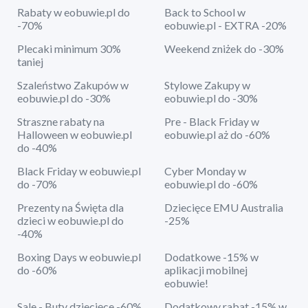
Rabaty w eobuwie.pl do
Back to School w
-70%
eobuwie.pl - EXTRA -20%
Plecaki minimum 30%
Weekend zniżek do -30%
taniej
Szaleństwo Zakupów w
Stylowe Zakupy w
eobuwie.pl do -30%
eobuwie.pl do -30%
Straszne rabaty na
Pre - Black Friday w
Halloween w eobuwie.pl
eobuwie.pl aż do -60%
do -40%
Black Friday w eobuwie.pl
Cyber Monday w
do -70%
eobuwie.pl do -60%
Prezenty na Święta dla
Dziecięce EMU Australia
dzieci w eobuwie.pl do
-25%
-40%
Boxing Days w eobuwie.pl
Dodatkowe -15% w
do -60%
aplikacji mobilnej
eobuwie!
Sale - Buty dziecięce -60%
Dodatkowy rabat -15% w