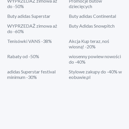
WYPRZEDAŻ zimowa aż
Promocje butów
do -50%
dziecięcych
Buty adidas Superstar
Buty adidas Continental
WYPRZEDAŻ zimowa aż
Buty Adidas Snowpitch
do -60%
Tenisówki VANS -38%
Akcja Kup teraz, noś
wiosną! -20%
Rabaty od -50%
wiosenny powiew nowości
do -40%
adidas Superstar festival
Stylowe zakupy do -40% w
minimum -30%
eobuwie.pl