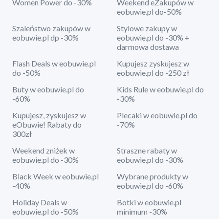
Women Power do -30%
Weekend eZakupów w
eobuwie.pl do-50%
Szaleństwo zakupów w
Stylowe zakupy w
eobuwie.pl dp -30%
eobuwie.pl do -30% +
darmowa dostawa
Flash Deals w eobuwie.pl
Kupujesz zyskujesz w
do -50%
eobuwie.pl do -250 zł
Buty w eobuwie.pl do
Kids Rule w eobuwie.pl do
-60%
-30%
Kupujesz, zyskujesz w
Plecaki w eobuwie.pl do
eObuwie! Rabaty do
-70%
300zł
Weekend zniżek w
Straszne rabaty w
eobuwie.pl do -30%
eobuwie.pl do -30%
Black Week w eobuwie.pl
Wybrane produkty w
-40%
eobuwie.pl do -60%
Holiday Deals w
Botki w eobuwie.pl
eobuwie.pl do -50%
minimum -30%