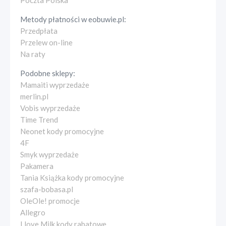
Poczta Polska
Metody płatności w
eobuwie.pl
:
Przedpłata
Przelew on-line
Na raty
Podobne sklepy:
Mamaiti wyprzedaże
merlin.pl
Vobis wyprzedaże
Time Trend
Neonet kody promocyjne
4F
Smyk wyprzedaże
Pakamera
Tania Książka kody promocyjne
szafa-bobasa.pl
OleOle! promocje
Allegro
I love Milk kody rabatowe