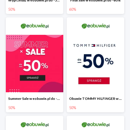
Wyprzedaż w eobuwie.pl do -50%
Final Sale w eobuwie.pl do -60%
50%
60%
Summer Sale w eobuwie.pl do -50%
Obuwie TOMMY HILFINGER w eobuwie.pl -50%
50%
50%