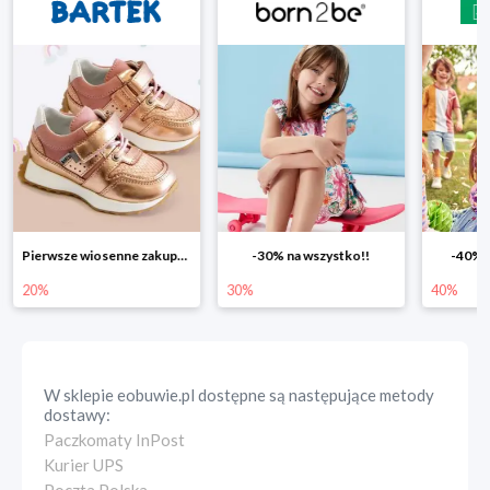
-30% na wszystko!!
-40% na drugą sztukę
Wiosenn
30%
40%
25%
W sklepie
eobuwie.pl
dostępne są następujące metody
dostawy:
Paczkomaty InPost
Kurier UPS