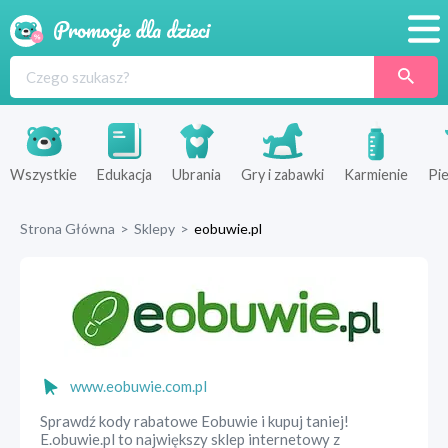
Promocje
Produkty
Sklepy
Wszystkie
Edukacja
Ubrania
Gry i zabawki
Karmienie
Pie
Blog
Strona Główna
>
Sklepy
>
eobuwie.pl
Wyprawka
www.eobuwie.com.pl
Sprawdź kody rabatowe Eobuwie i kupuj taniej!
E.obuwie.pl to największy sklep internetowy z