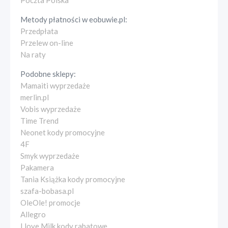
Poczta Polska
Metody płatności w
eobuwie.pl
:
Przedpłata
Przelew on-line
Na raty
Podobne sklepy:
Mamaiti wyprzedaże
merlin.pl
Vobis wyprzedaże
Time Trend
Neonet kody promocyjne
4F
Smyk wyprzedaże
Pakamera
Tania Książka kody promocyjne
szafa-bobasa.pl
OleOle! promocje
Allegro
I love Milk kody rabatowe