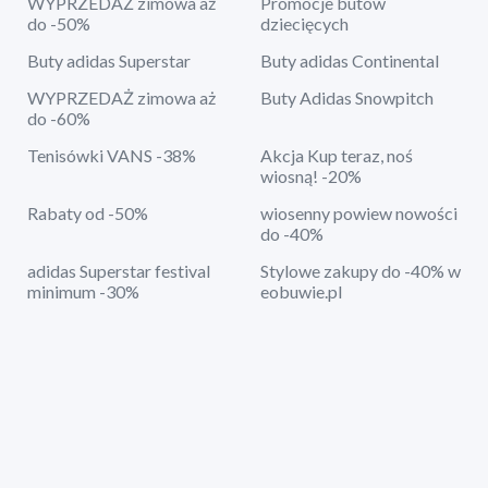
WYPRZEDAŻ zimowa aż
Promocje butów
do -50%
dziecięcych
Buty adidas Superstar
Buty adidas Continental
WYPRZEDAŻ zimowa aż
Buty Adidas Snowpitch
do -60%
Tenisówki VANS -38%
Akcja Kup teraz, noś
wiosną! -20%
Rabaty od -50%
wiosenny powiew nowości
do -40%
adidas Superstar festival
Stylowe zakupy do -40% w
minimum -30%
eobuwie.pl