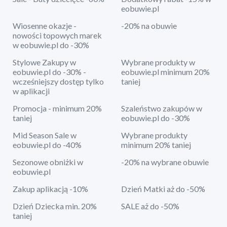
eobuwie.pl
Wiosenne okazje -
-20% na obuwie
nowości topowych marek
w eobuwie.pl do -30%
Stylowe Zakupy w
Wybrane produkty w
eobuwie.pl do -30% -
eobuwie.pl minimum 20%
wcześniejszy dostęp tylko
taniej
w aplikacji
Promocja - minimum 20%
Szaleństwo zakupów w
taniej
eobuwie.pl do -30%
Mid Season Sale w
Wybrane produkty
eobuwie.pl do -40%
minimum 20% taniej
Sezonowe obniżki w
-20% na wybrane obuwie
eobuwie.pl
Zakup aplikacją -10%
Dzień Matki aż do -50%
Dzień Dziecka min. 20%
SALE aż do -50%
taniej