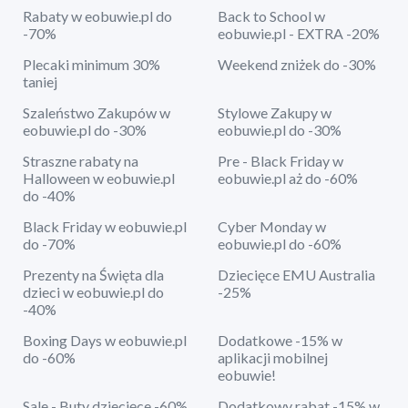
Rabaty w eobuwie.pl do
Back to School w
-70%
eobuwie.pl - EXTRA -20%
Plecaki minimum 30%
Weekend zniżek do -30%
taniej
Szaleństwo Zakupów w
Stylowe Zakupy w
eobuwie.pl do -30%
eobuwie.pl do -30%
Straszne rabaty na
Pre - Black Friday w
Halloween w eobuwie.pl
eobuwie.pl aż do -60%
do -40%
Black Friday w eobuwie.pl
Cyber Monday w
do -70%
eobuwie.pl do -60%
Prezenty na Święta dla
Dziecięce EMU Australia
dzieci w eobuwie.pl do
-25%
-40%
Boxing Days w eobuwie.pl
Dodatkowe -15% w
do -60%
aplikacji mobilnej
eobuwie!
Sale - Buty dziecięce -60%
Dodatkowy rabat -15% w