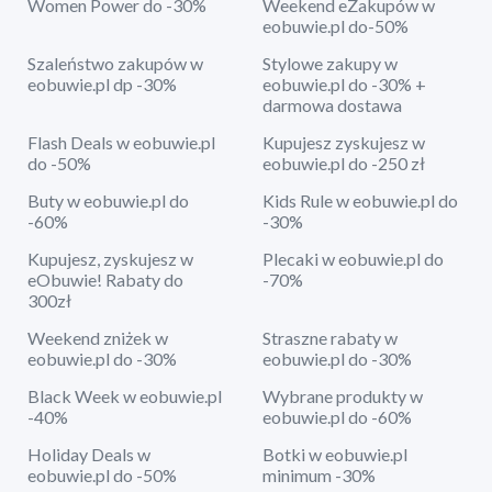
Women Power do -30%
Weekend eZakupów w
eobuwie.pl do-50%
Szaleństwo zakupów w
Stylowe zakupy w
eobuwie.pl dp -30%
eobuwie.pl do -30% +
darmowa dostawa
Flash Deals w eobuwie.pl
Kupujesz zyskujesz w
do -50%
eobuwie.pl do -250 zł
Buty w eobuwie.pl do
Kids Rule w eobuwie.pl do
-60%
-30%
Kupujesz, zyskujesz w
Plecaki w eobuwie.pl do
eObuwie! Rabaty do
-70%
300zł
Weekend zniżek w
Straszne rabaty w
eobuwie.pl do -30%
eobuwie.pl do -30%
Black Week w eobuwie.pl
Wybrane produkty w
-40%
eobuwie.pl do -60%
Holiday Deals w
Botki w eobuwie.pl
eobuwie.pl do -50%
minimum -30%