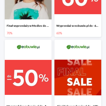
Finał wyprzedaży w Modivo do -70%
Wyprzedaż w eobuwie.pl do -60%
70%
60%