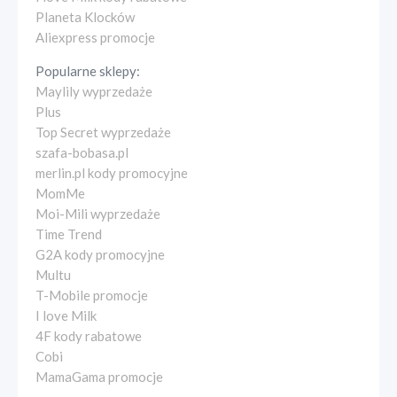
Planeta Klocków
Aliexpress promocje
Popularne sklepy:
Maylily wyprzedaże
Plus
Top Secret wyprzedaże
szafa-bobasa.pl
merlin.pl kody promocyjne
MomMe
Moi-Mili wyprzedaże
Time Trend
G2A kody promocyjne
Multu
T-Mobile promocje
I love Milk
4F kody rabatowe
Cobi
MamaGama promocje