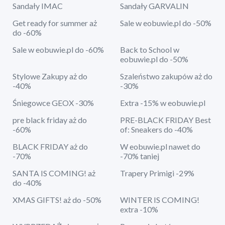
Sandały IMAC
Sandały GARVALIN
Get ready for summer aż
Sale w eobuwie.pl do -50%
do -60%
Sale w eobuwie.pl do -60%
Back to School w
eobuwie.pl do -50%
Stylowe Zakupy aż do
Szaleństwo zakupów aż do
-40%
-30%
Śniegowce GEOX -30%
Extra -15% w eobuwie.pl
pre black friday aż do
PRE-BLACK FRIDAY Best
-60%
of: Sneakers do -40%
BLACK FRIDAY aż do
W eobuwie.pl nawet do
-70%
-70% taniej
SANTA IS COMING! aż
Trapery Primigi -29%
do -40%
XMAS GIFTS! aż do -50%
WINTER IS COMING!
extra -10%