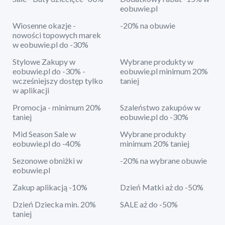
eobuwie.pl
Wiosenne okazje -
-20% na obuwie
nowości topowych marek
w eobuwie.pl do -30%
Stylowe Zakupy w
Wybrane produkty w
eobuwie.pl do -30% -
eobuwie.pl minimum 20%
wcześniejszy dostęp tylko
taniej
w aplikacji
Promocja - minimum 20%
Szaleństwo zakupów w
taniej
eobuwie.pl do -30%
Mid Season Sale w
Wybrane produkty
eobuwie.pl do -40%
minimum 20% taniej
Sezonowe obniżki w
-20% na wybrane obuwie
eobuwie.pl
Zakup aplikacją -10%
Dzień Matki aż do -50%
Dzień Dziecka min. 20%
SALE aż do -50%
taniej