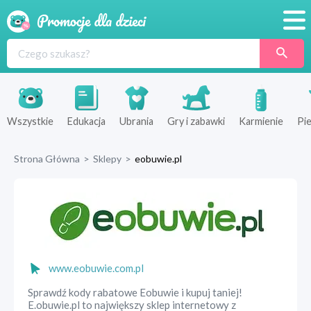
Promocje
Produkty
Sklepy
Wszystkie
Edukacja
Ubrania
Gry i zabawki
Karmienie
Pie
Blog
Strona Główna
>
Sklepy
>
eobuwie.pl
Wyprawka
www.eobuwie.com.pl
Sprawdź kody rabatowe Eobuwie i kupuj taniej!
E.obuwie.pl to największy sklep internetowy z