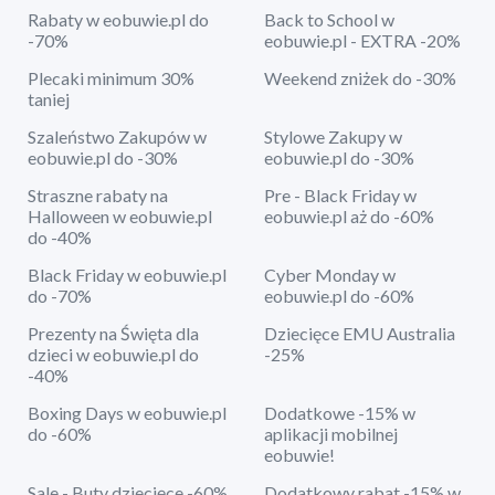
Rabaty w eobuwie.pl do
Back to School w
-70%
eobuwie.pl - EXTRA -20%
Plecaki minimum 30%
Weekend zniżek do -30%
taniej
Szaleństwo Zakupów w
Stylowe Zakupy w
eobuwie.pl do -30%
eobuwie.pl do -30%
Straszne rabaty na
Pre - Black Friday w
Halloween w eobuwie.pl
eobuwie.pl aż do -60%
do -40%
Black Friday w eobuwie.pl
Cyber Monday w
do -70%
eobuwie.pl do -60%
Prezenty na Święta dla
Dziecięce EMU Australia
dzieci w eobuwie.pl do
-25%
-40%
Boxing Days w eobuwie.pl
Dodatkowe -15% w
do -60%
aplikacji mobilnej
eobuwie!
Sale - Buty dziecięce -60%
Dodatkowy rabat -15% w