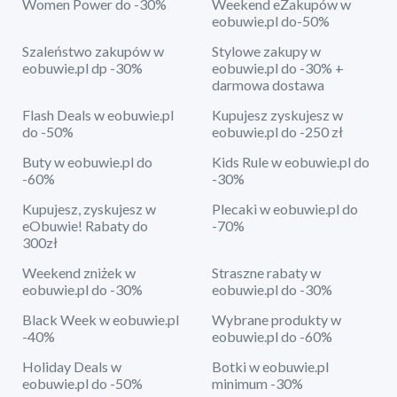
Women Power do -30%
Weekend eZakupów w
eobuwie.pl do-50%
Szaleństwo zakupów w
Stylowe zakupy w
eobuwie.pl dp -30%
eobuwie.pl do -30% +
darmowa dostawa
Flash Deals w eobuwie.pl
Kupujesz zyskujesz w
do -50%
eobuwie.pl do -250 zł
Buty w eobuwie.pl do
Kids Rule w eobuwie.pl do
-60%
-30%
Kupujesz, zyskujesz w
Plecaki w eobuwie.pl do
eObuwie! Rabaty do
-70%
300zł
Weekend zniżek w
Straszne rabaty w
eobuwie.pl do -30%
eobuwie.pl do -30%
Black Week w eobuwie.pl
Wybrane produkty w
-40%
eobuwie.pl do -60%
Holiday Deals w
Botki w eobuwie.pl
eobuwie.pl do -50%
minimum -30%