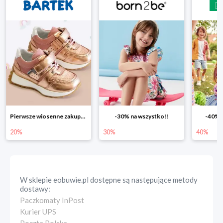
Pierwsze wiosenne zakupy -20%
-30% na wszystko!!
-40% n
20%
30%
40%
W sklepie
eobuwie.pl
dostępne są następujące metody
dostawy:
Paczkomaty InPost
Kurier UPS