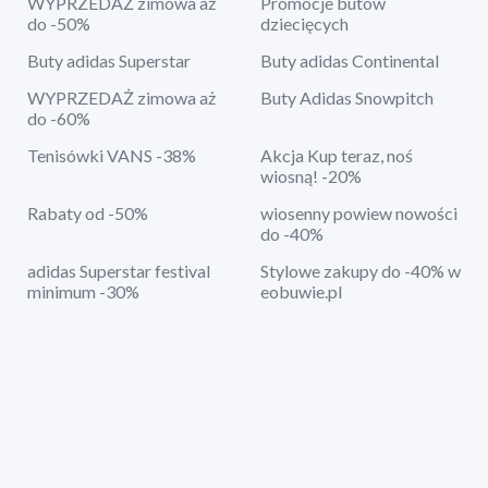
WYPRZEDAŻ zimowa aż
Promocje butów
do -50%
dziecięcych
Buty adidas Superstar
Buty adidas Continental
WYPRZEDAŻ zimowa aż
Buty Adidas Snowpitch
do -60%
Tenisówki VANS -38%
Akcja Kup teraz, noś
wiosną! -20%
Rabaty od -50%
wiosenny powiew nowości
do -40%
adidas Superstar festival
Stylowe zakupy do -40% w
minimum -30%
eobuwie.pl