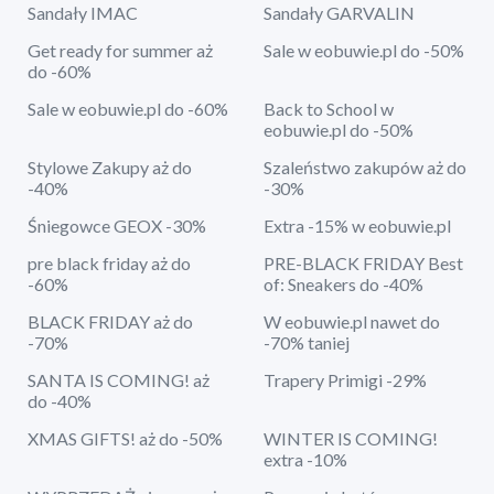
Sandały IMAC
Sandały GARVALIN
Get ready for summer aż
Sale w eobuwie.pl do -50%
do -60%
Sale w eobuwie.pl do -60%
Back to School w
eobuwie.pl do -50%
Stylowe Zakupy aż do
Szaleństwo zakupów aż do
-40%
-30%
Śniegowce GEOX -30%
Extra -15% w eobuwie.pl
pre black friday aż do
PRE-BLACK FRIDAY Best
-60%
of: Sneakers do -40%
BLACK FRIDAY aż do
W eobuwie.pl nawet do
-70%
-70% taniej
SANTA IS COMING! aż
Trapery Primigi -29%
do -40%
XMAS GIFTS! aż do -50%
WINTER IS COMING!
extra -10%