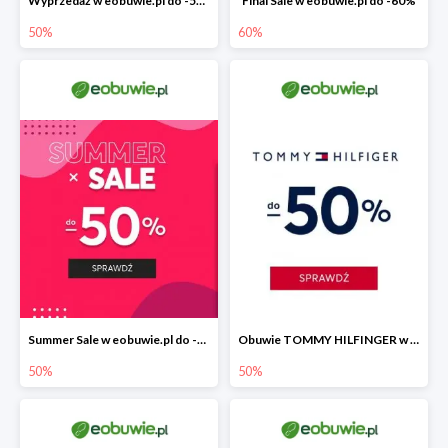
Wyprzedaż w eobuwie.pl do -50%
Final Sale w eobuwie.pl do -60%
50%
60%
Summer Sale w eobuwie.pl do -50%
Obuwie TOMMY HILFINGER w eobuwie.pl -50%
50%
50%