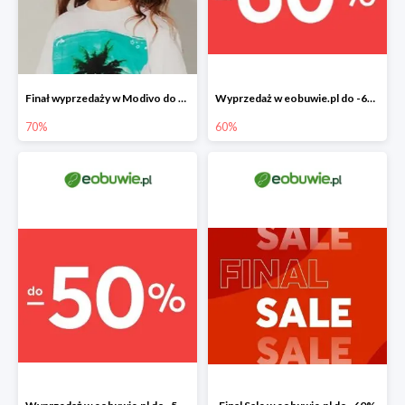
Finał wyprzedaży w Modivo do -70%
Wyprzedaż w eobuwie.pl do -60%
70%
60%