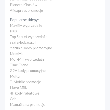
Planeta Klocków
Aliexpress promocje
Popularne sklepy:
Maylily wyprzedaże
Plus
Top Secret wyprzedaże
szafa-bobasa.pl
merlin.pl kody promocyjne
MomMe
Moi-Mili wyprzedaże
Time Trend
G2A kody promocyjne
Multu
T-Mobile promocje
I love Milk
4F kody rabatowe
Cobi
MamaGama promocje