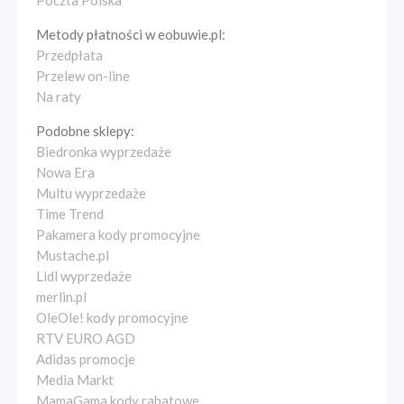
Poczta Polska
Metody płatności w
eobuwie.pl
:
Przedpłata
Przelew on-line
Na raty
Podobne sklepy:
Biedronka wyprzedaże
Nowa Era
Multu wyprzedaże
Time Trend
Pakamera kody promocyjne
Mustache.pl
Lidl wyprzedaże
merlin.pl
OleOle! kody promocyjne
RTV EURO AGD
Adidas promocje
Media Markt
MamaGama kody rabatowe