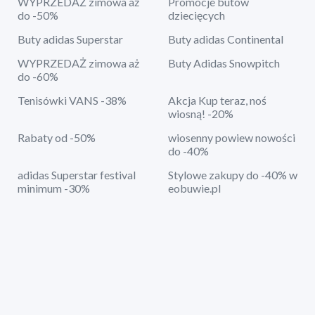
WYPRZEDAŻ zimowa aż
Promocje butów
do -50%
dziecięcych
Buty adidas Superstar
Buty adidas Continental
WYPRZEDAŻ zimowa aż
Buty Adidas Snowpitch
do -60%
Tenisówki VANS -38%
Akcja Kup teraz, noś
wiosną! -20%
Rabaty od -50%
wiosenny powiew nowości
do -40%
adidas Superstar festival
Stylowe zakupy do -40% w
minimum -30%
eobuwie.pl