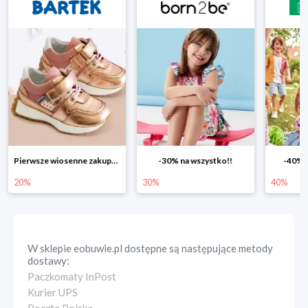
Pierwsze wiosenne zakupy -20%
-30% na wszystko!!
-40% n
20%
30%
40%
W sklepie
eobuwie.pl
dostępne są następujące metody
dostawy:
Paczkomaty InPost
Kurier UPS