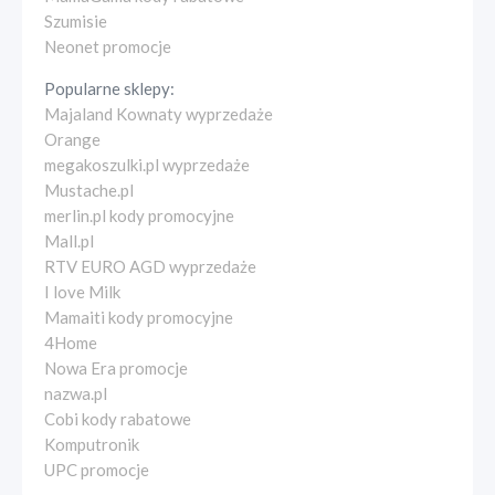
Szumisie
Neonet promocje
Popularne sklepy:
Majaland Kownaty wyprzedaże
Orange
megakoszulki.pl wyprzedaże
Mustache.pl
merlin.pl kody promocyjne
Mall.pl
RTV EURO AGD wyprzedaże
I love Milk
Mamaiti kody promocyjne
4Home
Nowa Era promocje
nazwa.pl
Cobi kody rabatowe
Komputronik
UPC promocje