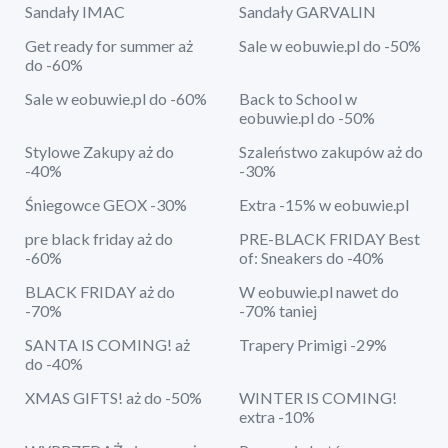
Sandały IMAC
Sandały GARVALIN
Get ready for summer aż
Sale w eobuwie.pl do -50%
do -60%
Sale w eobuwie.pl do -60%
Back to School w
eobuwie.pl do -50%
Stylowe Zakupy aż do
Szaleństwo zakupów aż do
-40%
-30%
Śniegowce GEOX -30%
Extra -15% w eobuwie.pl
pre black friday aż do
PRE-BLACK FRIDAY Best
-60%
of: Sneakers do -40%
BLACK FRIDAY aż do
W eobuwie.pl nawet do
-70%
-70% taniej
SANTA IS COMING! aż
Trapery Primigi -29%
do -40%
XMAS GIFTS! aż do -50%
WINTER IS COMING!
extra -10%