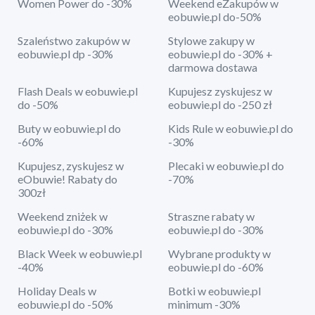
Women Power do -30%
Weekend eZakupów w
eobuwie.pl do-50%
Szaleństwo zakupów w
Stylowe zakupy w
eobuwie.pl dp -30%
eobuwie.pl do -30% +
darmowa dostawa
Flash Deals w eobuwie.pl
Kupujesz zyskujesz w
do -50%
eobuwie.pl do -250 zł
Buty w eobuwie.pl do
Kids Rule w eobuwie.pl do
-60%
-30%
Kupujesz, zyskujesz w
Plecaki w eobuwie.pl do
eObuwie! Rabaty do
-70%
300zł
Weekend zniżek w
Straszne rabaty w
eobuwie.pl do -30%
eobuwie.pl do -30%
Black Week w eobuwie.pl
Wybrane produkty w
-40%
eobuwie.pl do -60%
Holiday Deals w
Botki w eobuwie.pl
eobuwie.pl do -50%
minimum -30%