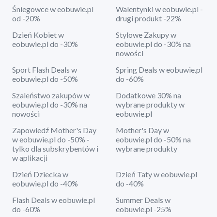
Śniegowce w eobuwie.pl
Walentynki w eobuwie.pl -
od -20%
drugi produkt -22%
Dzień Kobiet w
Stylowe Zakupy w
eobuwie.pl do -30%
eobuwie.pl do -30% na
nowości
Sport Flash Deals w
Spring Deals w eobuwie.pl
eobuwie.pl do -50%
do -60%
Szaleństwo zakupów w
Dodatkowe 30% na
eobuwie.pl do -30% na
wybrane produkty w
nowości
eobuwie.pl
Zapowiedź Mother's Day
Mother's Day w
w eobuwie.pl do -50% -
eobuwie.pl do -50% na
tylko dla subskrybentów i
wybrane produkty
w aplikacji
Dzień Dziecka w
Dzień Taty w eobuwie.pl
eobuwie.pl do -40%
do -40%
Flash Deals w eobuwie.pl
Summer Deals w
do -60%
eobuwie.pl -25%