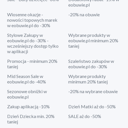
eobuwie.pl
Wiosenne okazje -
-20% na obuwie
nowości topowych marek
w eobuwie.pl do -30%
Stylowe Zakupy w
Wybrane produkty w
eobuwie.pl do -30% -
eobuwie.pl minimum 20%
wcześniejszy dostęp tylko
taniej
w aplikacji
Promocja - minimum 20%
Szaleństwo zakupów w
taniej
eobuwie.pl do -30%
Mid Season Sale w
Wybrane produkty
eobuwie.pl do -40%
minimum 20% taniej
Sezonowe obniżki w
-20% na wybrane obuwie
eobuwie.pl
Zakup aplikacją -10%
Dzień Matki aż do -50%
Dzień Dziecka min. 20%
SALE aż do -50%
taniej