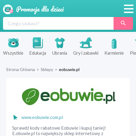
Promocje
Produkty
Sklepy
Wszystkie
Edukacja
Ubrania
Gry i zabawki
Karmienie
Pie
Blog
Strona Główna
>
Sklepy
>
eobuwie.pl
Wyprawka
www.eobuwie.com.pl
Sprawdź kody rabatowe Eobuwie i kupuj taniej!
E.obuwie.pl to największy sklep internetowy z