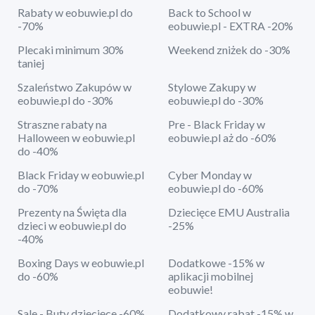
Rabaty w eobuwie.pl do
Back to School w
-70%
eobuwie.pl - EXTRA -20%
Plecaki minimum 30%
Weekend zniżek do -30%
taniej
Szaleństwo Zakupów w
Stylowe Zakupy w
eobuwie.pl do -30%
eobuwie.pl do -30%
Straszne rabaty na
Pre - Black Friday w
Halloween w eobuwie.pl
eobuwie.pl aż do -60%
do -40%
Black Friday w eobuwie.pl
Cyber Monday w
do -70%
eobuwie.pl do -60%
Prezenty na Święta dla
Dziecięce EMU Australia
dzieci w eobuwie.pl do
-25%
-40%
Boxing Days w eobuwie.pl
Dodatkowe -15% w
do -60%
aplikacji mobilnej
eobuwie!
Sale - Buty dziecięce -60%
Dodatkowy rabat -15% w