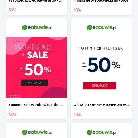
Wyprzedaż w eobuwie.pl do -50%
Final Sale w eobuwie.pl do -60%
50%
60%
Summer Sale w eobuwie.pl do -50%
Obuwie TOMMY HILFINGER w eobuwie.pl -50%
50%
50%