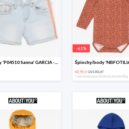
-
61
%
Jeansy 'P04510 Sanna' GARCIA -69%
60.90 zł
154.90 zł*
*najniższa cena z 30 dni przed obniżką