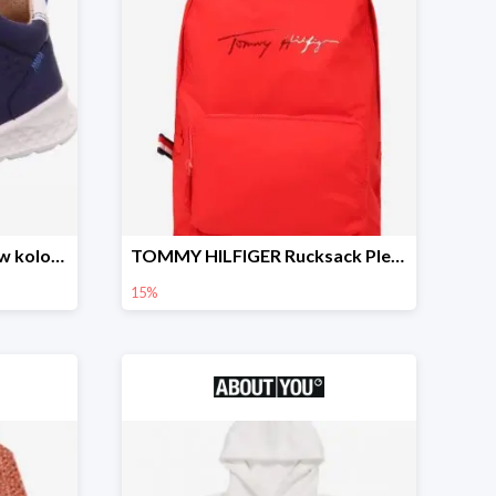
SUPERFIT Lauflernschuh w kolorze Niebieski -15%
TOMMY HILFIGER Rucksack Plecak -15%
15%