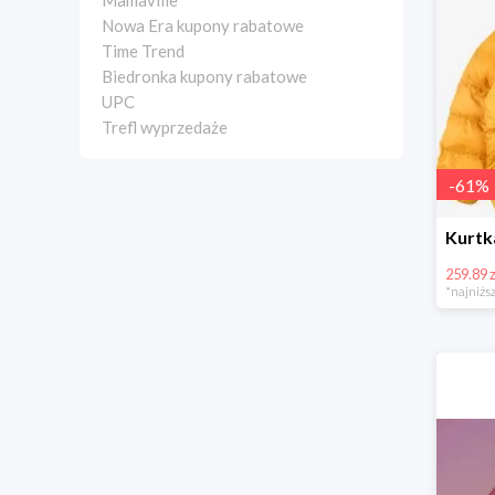
Mamaville
Nowa Era kupony rabatowe
Time Trend
Biedronka kupony rabatowe
UPC
Trefl wyprzedaże
-
61
%
259.89 z
*najniższ