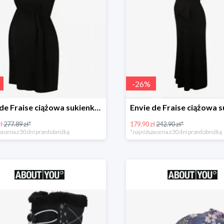
-
26
%
Envie de Fraise ciążowa sukienka 'Madeleine' -50%
ł
277.89 zł*
179.90 zł
242.90 zł*
a cena z 30 dni przed obniżką
*najniższa cena z 30 dni przed obniżką