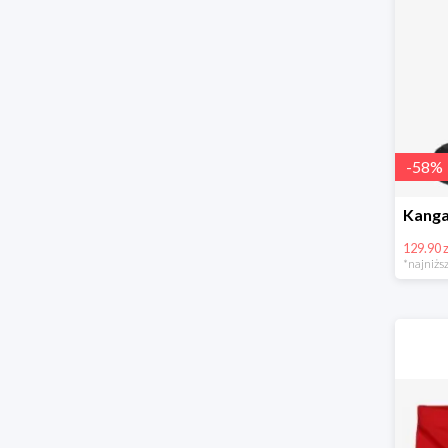
-
58
%
129.90 z
*najniższ