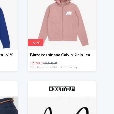
-
61
%
en -61%
Bluza rozpinana Calvin Klein Jeans -61%
129.90 zł
329.90 zł*
*najniższa cena z 30 dni przed obniżką