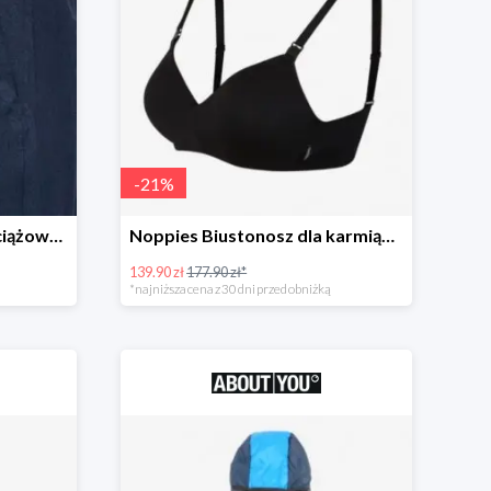
-
21
%
MAMALICIOUS Spodnie ciążowe -51%
Noppies Biustonosz dla karmiących -21%
139.90 zł
177.90 zł*
*najniższa cena z 30 dni przed obniżką