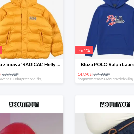
-
61
%
Kurtka zimowa 'RADICAL' Helly Hansen -61%
Bluza POLO Ralph Laur
ł
659.90 zł*
147.90 zł
374.90 zł*
a cena z 30 dni przed obniżką
*najniższa cena z 30 dni przed obniżką