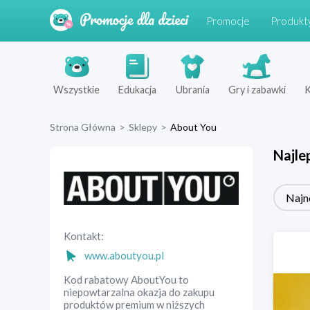
Promocje
Produkt
Wszystkie
Edukacja
Ubrania
Gry i zabawki
K
Strona Główna
>
Sklepy
>
About You
Najle
Najn
Kontakt:
www.aboutyou.pl
Kod rabatowy AboutYou to
niepowtarzalna okazja do zakupu
produktów premium w niższych