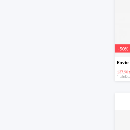
-
50
%
137.90 z
*najniższ