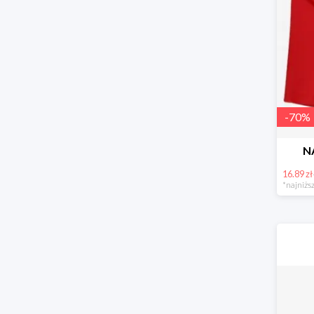
-
70
%
N
16.89 zł
*najniższ