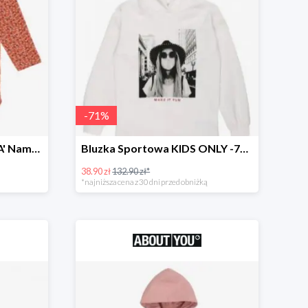
-
71
%
Śpiochy/body 'NBFOTILIA' Name It -62%
Bluzka Sportowa KIDS ONLY -71%
38.90 zł
132.90 zł*
*najniższa cena z 30 dni przed obniżką