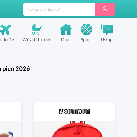
odróże
Wózki i foteliki
Dom
Sport
Usługi
rpień
2026