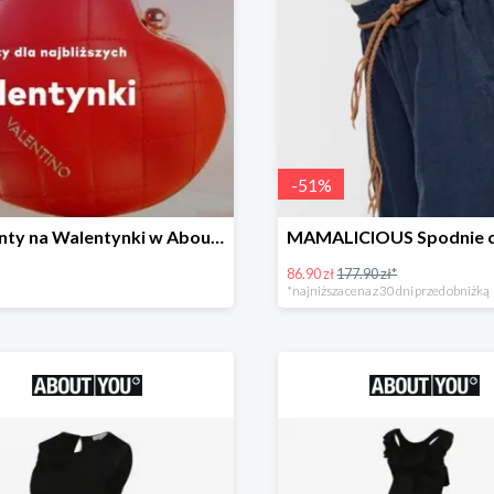
-
51
%
Prezenty na Walentynki w About You do -40%
86.90 zł
177.90 zł*
*najniższa cena z 30 dni przed obniżką