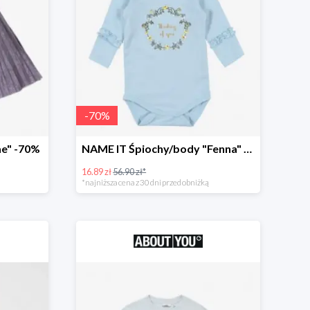
-
70
%
e" -70%
NAME IT Śpiochy/body "Fenna" -70%
16.89 zł
56.90 zł*
*najniższa cena z 30 dni przed obniżką