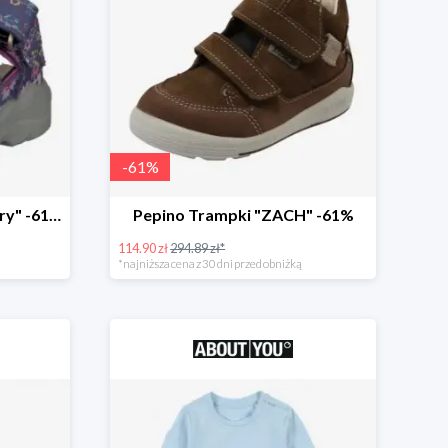
-
61
%
Pepino Buty otwarte "Gery" -61%
Pepino Trampki "ZACH" -61%
114.90 zł
294.89 zł*
*najniższa cena z 30 dni przed obniżką