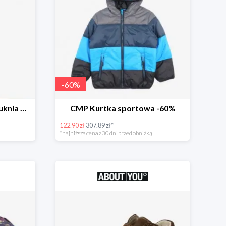
-
60
%
Envie de Fraise ciążowa suknia wieczorowa 'Lucille' -26%
CMP Kurtka sportowa -60%
122.90 zł
307.89 zł*
*najniższa cena z 30 dni przed obniżką