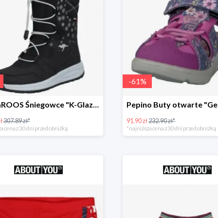
-
61
%
KangaROOS Śniegowce "K-Glaze RTX -60%
ł
307.89 zł*
91.90 zł
232.90 zł*
a cena z 30 dni przed obniżką
*najniższa cena z 30 dni przed obniżką