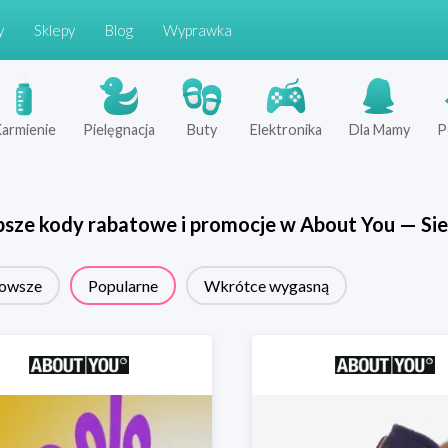
y
Sklepy
Blog
Wyprawka
armienie
Pielęgnacja
Buty
Elektronika
Dla Mamy
P
psze kody rabatowe i promocje w
About You
—
Sie
owsze
Popularne
Wkrótce wygasną