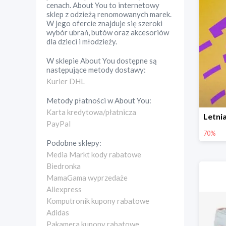
cenach. About You to internetowy
sklep z odzieżą renomowanych marek.
W jego ofercie znajduje się szeroki
wybór ubrań, butów oraz akcesoriów
dla dzieci i młodzieży.
W sklepie
About You
dostępne są
następujące metody dostawy:
Kurier DHL
Metody płatności w
About You
:
Karta kredytowa/płatnicza
PayPal
70%
Podobne sklepy:
Media Markt kody rabatowe
Biedronka
MamaGama wyprzedaże
Aliexpress
Komputronik kupony rabatowe
Adidas
Pakamera kupony rabatowe