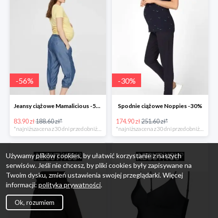
-
56
%
-
30
%
Jeansy ciążowe Mamalicious -56%
Spodnie ciążowe Noppies -30%
83.90 zł
188.60 zł*
174.90 zł
251.60 zł*
*najniższa cena z 30 dni przed obniżką
*najniższa cena z 30 dni przed obniżką
Używamy plików cookies, by ułatwić korzystanie z naszych
serwisów. Jeśli nie chcesz, by pliki cookies były zapisywane na
Twoim dysku, zmień ustawienia swojej przeglądarki. Więcej
informacji:
polityka prywatności
.
Ok, rozumiem