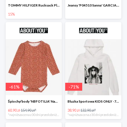
TOMMY HILFIGER Rucksack Plecak -15%
Jeansy 'P04510 Sanna' GARCIA -69%
15%
-
61
%
-
71
%
Śpiochy/body 'NBFOTILIA' Name It -62%
Bluzka Sportowa KIDS ONLY -71%
60.90 zł
154.90 zł*
38.90 zł
132.90 zł*
*najniższa cena z 30 dni przed obniżką
*najniższa cena z 30 dni przed obniżką