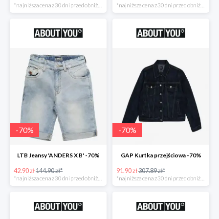
*najniższa cena z 30 dni przed obniżką
*najniższa cena z 30 dni przed obniżką
-
70
%
-
70
%
LTB Jeansy 'ANDERS X B' -70%
GAP Kurtka przejściowa -70%
42.90 zł
144.90 zł*
91.90 zł
307.89 zł*
*najniższa cena z 30 dni przed obniżką
*najniższa cena z 30 dni przed obniżką