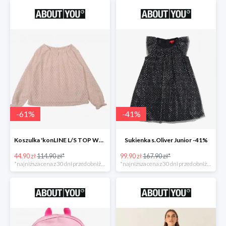
-
61
%
-
41
%
Koszulka 'konLINE L/S TOP WVN' KIDS ONLY -61%
Sukienka s.Oliver Junior -41%
44.90 zł
114.90 zł*
99.90 zł
167.90 zł*
*najniższa cena z 30 dni przed obniżką
*najniższa cena z 30 dni przed obniżką