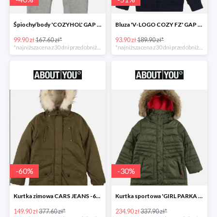
Śpiochy/body 'COZYHOL' GAP - 40%
Bluza 'V-LOGO COZY FZ' GAP -51%
99.90 zł
167.60 zł*
93.90 zł
189.90 zł*
*najniższa cena z 30 dni przed obniżką
*najniższa cena z 30 dni przed obniżką
-
60
%
-
30
%
Kurtka zimowa CARS JEANS -60%
Kurtka sportowa 'GIRL PARKA SNAPS HOOD' CMP -30%
149.90 zł
377.60 zł*
234.90 zł
337.90 zł*