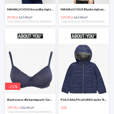
MAMALICIOUS Koszulka ciążowa 'Zana' -26%
MAMALICIOUS Bluzka ciążowa -26%
99.90 zł
127.90 zł*
124.90 zł
167.90 zł*
*najniższa cena z 30 dni przed obniżką
*najniższa cena z 30 dni przed obniżką
-
21
%
Biustonosz dla karmiących 'Geo Lace' -21%
POLO RALPH LAUREN Jacke 'REVERSE' w kolorze granatowym
199.90 zł
252.90 zł*
35%
*najniższa cena z 30 dni przed obniżką