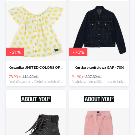
-
31
%
-
70
%
Koszulka UNITED COLORS OF BENETTON
Kurtka przejściowa GAP -70%
78.90 zł
114.90 zł*
91.90 zł
307.89 zł*
*najniższa cena z 30 dni przed obniżką
*najniższa cena z 30 dni przed obniżką