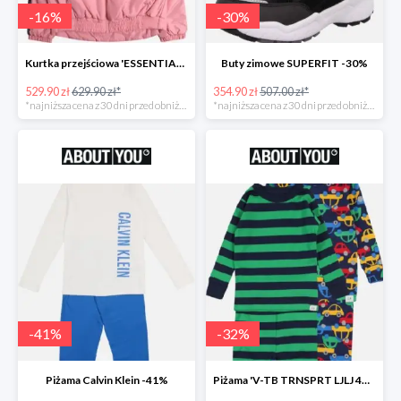
-
16
%
-
30
%
Kurtka przejściowa 'ESSENTIAL TOMMY TAPE JACKET -16%
Buty zimowe SUPERFIT -30%
529.90 zł
629.90 zł*
354.90 zł
507.00 zł*
*najniższa cena z 30 dni przed obniżką
*najniższa cena z 30 dni przed obniżką
-
41
%
-
32
%
Piżama Calvin Klein -41%
Piżama 'V-TB TRNSPRT LJLJ 4PC' GAP -32%