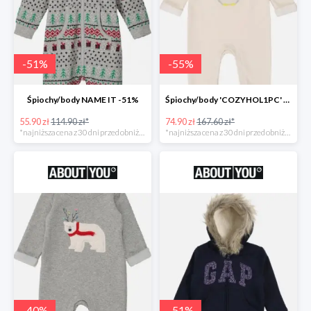
-
51
%
-
55
%
Śpiochy/body NAME IT -51%
Śpiochy/body 'COZYHOL1PC' GAP -55%
55.90 zł
114.90 zł*
74.90 zł
167.60 zł*
*najniższa cena z 30 dni przed obniżką
*najniższa cena z 30 dni przed obniżką
-
40
%
-
51
%