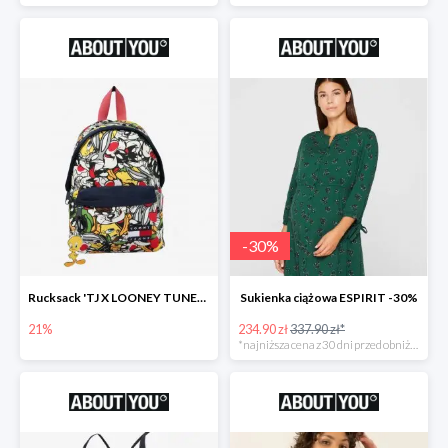
-
30
%
Rucksack 'TJ X LOONEY TUNES Plecak
Sukienka ciążowa ESPIRIT -30%
21%
234.90 zł
337.90 zł*
*najniższa cena z 30 dni przed obniżką