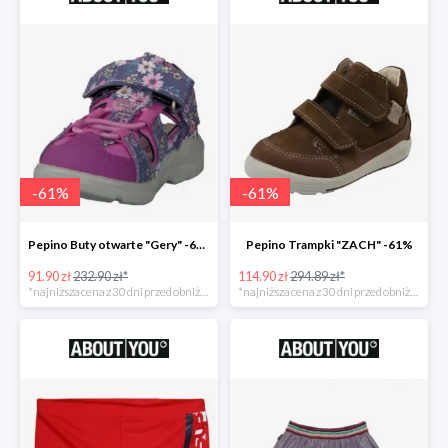
-
61
%
-
61
%
Pepino Buty otwarte "Gery" -61%
Pepino Trampki "ZACH" -61%
91.90 zł
232.90 zł*
114.90 zł
294.89 zł*
*najniższa cena z 30 dni przed obniżką
*najniższa cena z 30 dni przed obniżką