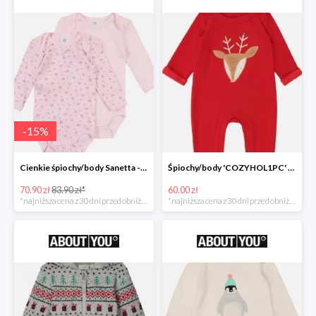
-
15
%
Cienkie śpiochy/body Sanetta -15%
Śpiochy/body 'COZYHOL1PC' GAP -60%
70.90 zł
83.90 zł*
60.00 zł
*najniższa cena z 30 dni przed obniżką
*najniższa cena z 30 dni przed obniżką