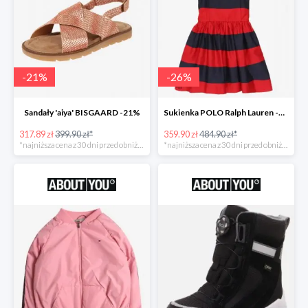
-
21
%
-
26
%
Sandały 'aiya' BISGAARD -21%
Sukienka POLO Ralph Lauren -26%
317.89 zł
399.90 zł*
359.90 zł
484.90 zł*
*najniższa cena z 30 dni przed obniżką
*najniższa cena z 30 dni przed obniżką