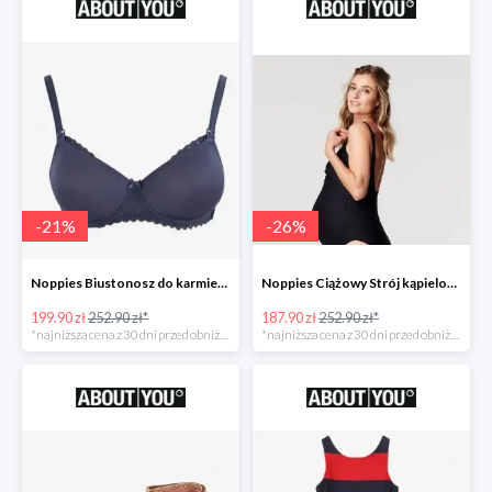
-
21
%
-
26
%
Noppies Biustonosz do karmienia 'Geo Lace' -21%
Noppies Ciążowy Strój kąpielowy 'Bibi' -26%
199.90 zł
252.90 zł*
187.90 zł
252.90 zł*
*najniższa cena z 30 dni przed obniżką
*najniższa cena z 30 dni przed obniżką