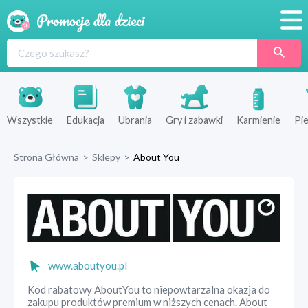
Promocje
Produkty
Sklepy
Wszystkie
Edukacja
Ubrania
Gry i zabawki
Karmienie
Pie
Blog
Strona Główna
>
Sklepy
>
About You
Wyprawka
www.aboutyou.pl
Kod rabatowy AboutYou to niepowtarzalna okazja do
zakupu produktów premium w niższych cenach. About