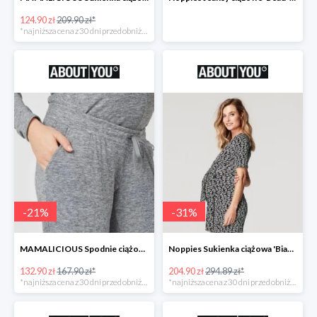
124.90 zł
209.90 zł*
*najniższa cena z 30 dni przed obniżką
-
21
%
-
31
%
MAMALICIOUS Spodnie ciążowe -21%
Noppies Sukienka ciążowa 'Bianca' -31%
132.90 zł
167.90 zł*
204.90 zł
294.89 zł*
*najniższa cena z 30 dni przed obniżką
*najniższa cena z 30 dni przed obniżką