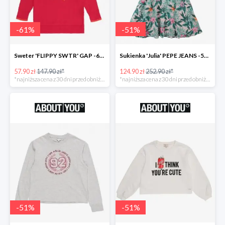
-
61
%
-
51
%
Sweter 'FLIPPY SWTR' GAP -61%
Sukienka 'Julia' PEPE JEANS -51%
57.90 zł
147.90 zł*
124.90 zł
252.90 zł*
*najniższa cena z 30 dni przed obniżką
*najniższa cena z 30 dni przed obniżką
-
51
%
-
51
%