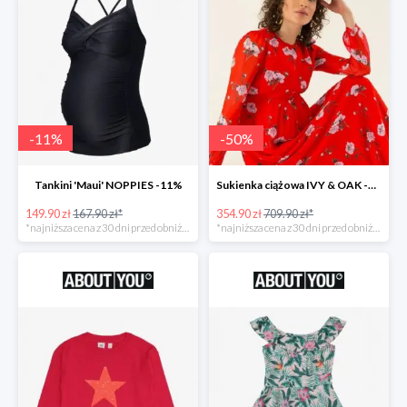
-
11
%
-
50
%
Tankini 'Maui' NOPPIES -11%
Sukienka ciążowa IVY & OAK -50%
149.90 zł
167.90 zł*
354.90 zł
709.90 zł*
*najniższa cena z 30 dni przed obniżką
*najniższa cena z 30 dni przed obniżką