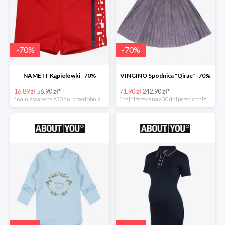
-
70
%
-
70
%
NAME IT Kąpielówki -70%
VINGINO Spódnica "Qirae" -70%
16.89 zł
56.90 zł*
71.90 zł
242.90 zł*
*najniższa cena z 30 dni przed obniżką
*najniższa cena z 30 dni przed obniżką