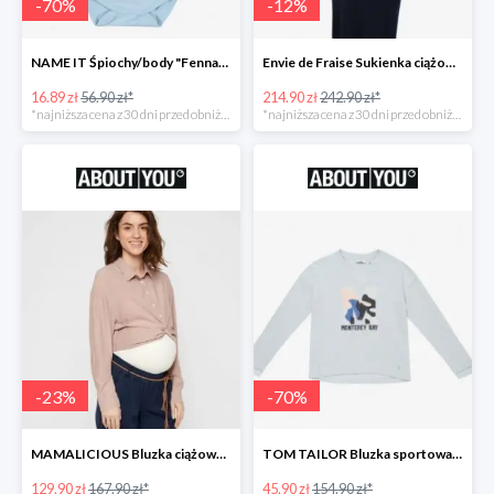
-
70
%
-
12
%
NAME IT Śpiochy/body "Fenna" -70%
Envie de Fraise Sukienka ciążowa "Chantal" -12%
16.89 zł
56.90 zł*
214.90 zł
242.90 zł*
*najniższa cena z 30 dni przed obniżką
*najniższa cena z 30 dni przed obniżką
-
23
%
-
70
%
MAMALICIOUS Bluzka ciążowa -23%
TOM TAILOR Bluzka sportowa -70%
129.90 zł
167.90 zł*
45.90 zł
154.90 zł*