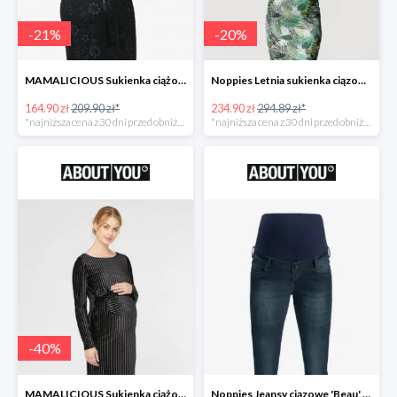
-
21
%
-
20
%
MAMALICIOUS Sukienka ciążowa -21%
Noppies Letnia sukienka ciązowa 'Belle' -20%
164.90 zł
209.90 zł*
234.90 zł
294.89 zł*
*najniższa cena z 30 dni przed obniżką
*najniższa cena z 30 dni przed obniżką
-
40
%
MAMALICIOUS Sukienka ciążowa -40%
Noppies Jeansy ciązowe 'Beau' -51%