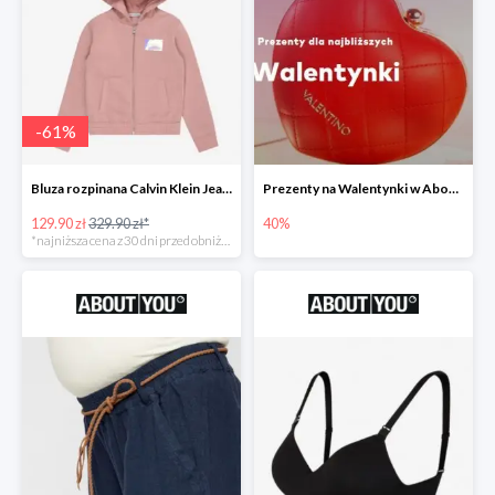
-
61
%
Bluza rozpinana Calvin Klein Jeans -61%
Prezenty na Walentynki w About You do -40%
129.90 zł
329.90 zł*
40%
*najniższa cena z 30 dni przed obniżką