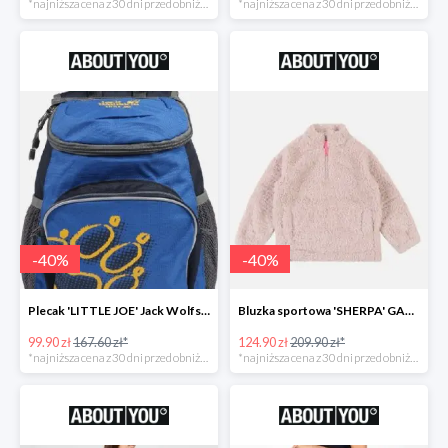
*najniższa cena z 30 dni przed obniżką
*najniższa cena z 30 dni przed obniżką
-
40
%
-
40
%
Plecak 'LITTLE JOE' Jack Wolfskin -40%
Bluzka sportowa 'SHERPA' GAP -40%
99.90 zł
167.60 zł*
124.90 zł
209.90 zł*
*najniższa cena z 30 dni przed obniżką
*najniższa cena z 30 dni przed obniżką