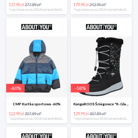
137.90 zł
277.89 zł*
179.90 zł
242.90 zł*
*najniższa cena z 30 dni przed obniżką
*najniższa cena z 30 dni przed obniżką
-
60
%
-
58
%
CMP Kurtka sportowa -60%
KangaROOS Śniegowce "K-Glaze RTX -60%
122.90 zł
307.89 zł*
129.90 zł
307.89 zł*
*najniższa cena z 30 dni przed obniżką
*najniższa cena z 30 dni przed obniżką