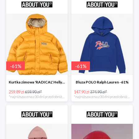
-
61
%
-
61
%
Kurtka zimowa 'RADICAL' Helly Hansen -61%
Bluza POLO Ralph Lauren -61%
259.89 zł
659.90 zł*
147.90 zł
374.90 zł*
*najniższa cena z 30 dni przed obniżką
*najniższa cena z 30 dni przed obniżką