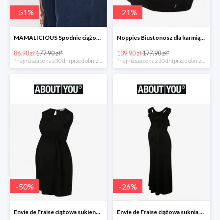
-
51
%
-
21
%
MAMALICIOUS Spodnie ciążowe -51%
Noppies Biustonosz dla karmiących -21%
86.90 zł
177.90 zł*
139.90 zł
177.90 zł*
*najniższa cena z 30 dni przed obniżką
*najniższa cena z 30 dni przed obniżką
-
50
%
-
26
%
Envie de Fraise ciążowa sukienka 'Madeleine' -50%
Envie de Fraise ciążowa suknia wieczorowa 'Lucille' -26%