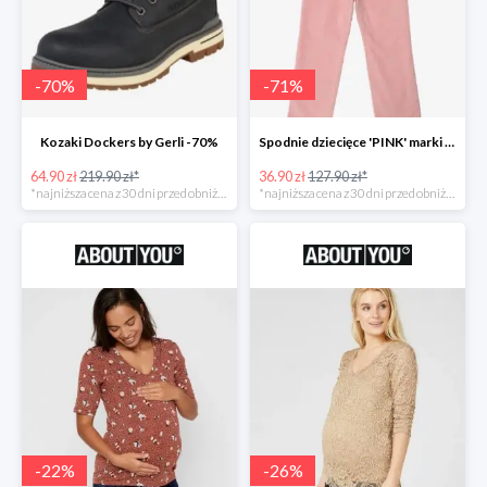
-
70
%
-
71
%
Kozaki Dockers by Gerli -70%
Spodnie dziecięce 'PINK' marki GAP -71%
64.90 zł
219.90 zł*
36.90 zł
127.90 zł*
*najniższa cena z 30 dni przed obniżką
*najniższa cena z 30 dni przed obniżką
-
22
%
-
26
%