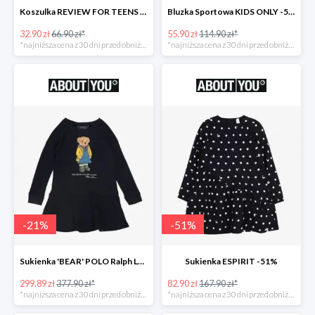
Koszulka REVIEW FOR TEENS -51%
Bluzka Sportowa KIDS ONLY -51%
32.90 zł
66.90 zł*
55.90 zł
114.90 zł*
*najniższa cena z 30 dni przed obniżką
*najniższa cena z 30 dni przed obniżką
-
21
%
-
51
%
Sukienka 'BEAR' POLO Ralph Lauren -21%
Sukienka ESPIRIT -51%
299.89 zł
377.90 zł*
82.90 zł
167.90 zł*
*najniższa cena z 30 dni przed obniżką
*najniższa cena z 30 dni przed obniżką