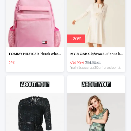
-
20
%
TOMMY HILFIGER Plecak w kolorze różowym -25%
IVY & OAK Ciążowa Sukienka koszulowa -20%
25%
634.90 zł
794.90 zł*
*najniższa cena z 30 dni przed obniżką