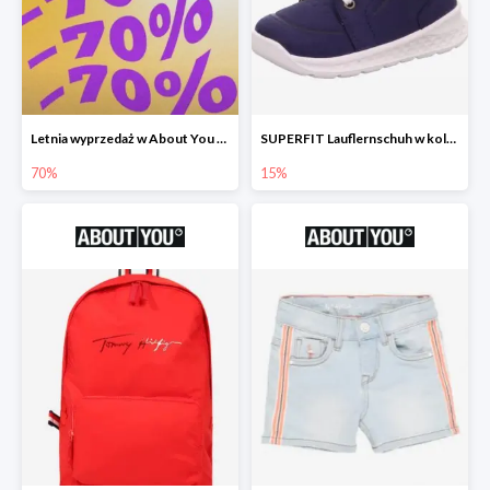
Letnia wyprzedaż w About You do -70%
SUPERFIT Lauflernschuh w kolorze Niebieski -15%
70%
15%