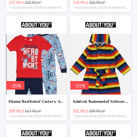
137.90 zł
232.90 zł*
124.90 zł
182.90 zł*
*najniższa cena z 30 dni przed obniżką
*najniższa cena z 30 dni przed obniżką
-
35
%
-
51
%
Piżama 'Red Robot' Carter's -35%
Szlafrok 'Bademantel' Schisser -51%
109.90 zł
167.90 zł*
102.90 zł
209.90 zł*
*najniższa cena z 30 dni przed obniżką
*najniższa cena z 30 dni przed obniżką