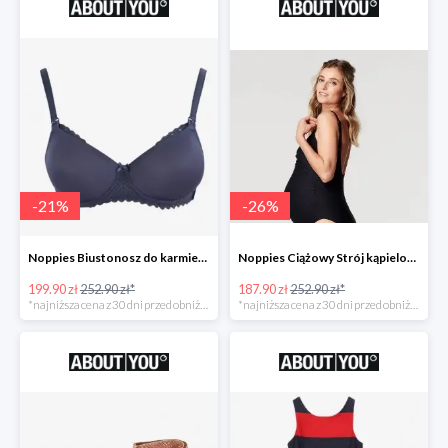
-
21
%
-
26
%
Noppies Biustonosz do karmienia 'Geo Lace' -21%
Noppies Ciążowy Strój kąpielowy 'Bibi' -26%
199.90 zł
252.90 zł*
187.90 zł
252.90 zł*
*najniższa cena z 30 dni przed obniżką
*najniższa cena z 30 dni przed obniżką