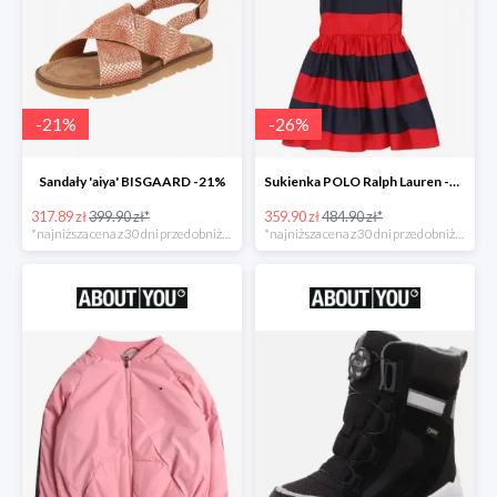
-
21
%
-
26
%
Sandały 'aiya' BISGAARD -21%
Sukienka POLO Ralph Lauren -26%
317.89 zł
399.90 zł*
359.90 zł
484.90 zł*
*najniższa cena z 30 dni przed obniżką
*najniższa cena z 30 dni przed obniżką