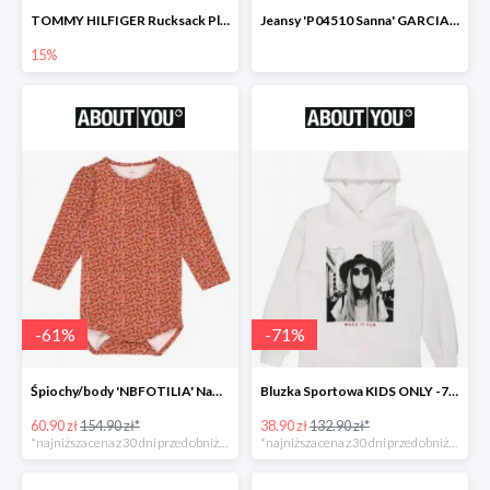
TOMMY HILFIGER Rucksack Plecak -15%
Jeansy 'P04510 Sanna' GARCIA -69%
15%
-
61
%
-
71
%
Śpiochy/body 'NBFOTILIA' Name It -62%
Bluzka Sportowa KIDS ONLY -71%
60.90 zł
154.90 zł*
38.90 zł
132.90 zł*
*najniższa cena z 30 dni przed obniżką
*najniższa cena z 30 dni przed obniżką