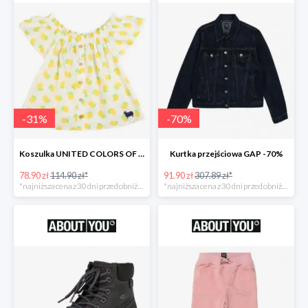
-
31
%
-
70
%
Koszulka UNITED COLORS OF BENETTON
Kurtka przejściowa GAP -70%
78.90 zł
114.90 zł*
91.90 zł
307.89 zł*
*najniższa cena z 30 dni przed obniżką
*najniższa cena z 30 dni przed obniżką