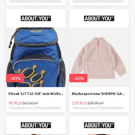
*najniższa cena z 30 dni przed obniżką
*najniższa cena z 30 dni przed obniżką
-
40
%
-
40
%
Plecak 'LITTLE JOE' Jack Wolfskin -40%
Bluzka sportowa 'SHERPA' GAP -40%
99.90 zł
167.60 zł*
124.90 zł
209.90 zł*
*najniższa cena z 30 dni przed obniżką
*najniższa cena z 30 dni przed obniżką