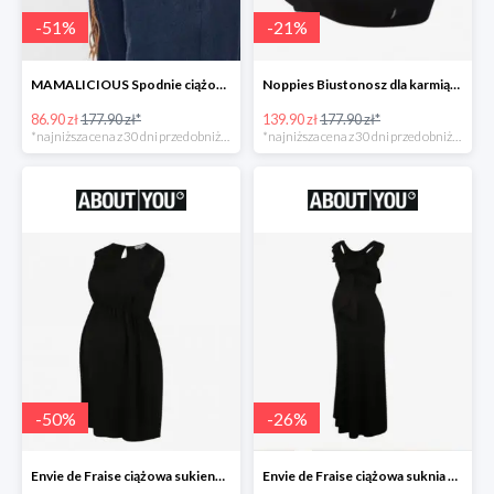
-
51
%
-
21
%
MAMALICIOUS Spodnie ciążowe -51%
Noppies Biustonosz dla karmiących -21%
86.90 zł
177.90 zł*
139.90 zł
177.90 zł*
*najniższa cena z 30 dni przed obniżką
*najniższa cena z 30 dni przed obniżką
-
50
%
-
26
%
Envie de Fraise ciążowa sukienka 'Madeleine' -50%
Envie de Fraise ciążowa suknia wieczorowa 'Lucille' -26%