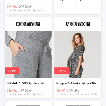
124.90 zł
209.90 zł*
*najniższa cena z 30 dni przed obniżką
-
21
%
-
31
%
MAMALICIOUS Spodnie ciążowe -21%
Noppies Sukienka ciążowa 'Bianca' -31%
132.90 zł
167.90 zł*
204.90 zł
294.89 zł*
*najniższa cena z 30 dni przed obniżką
*najniższa cena z 30 dni przed obniżką