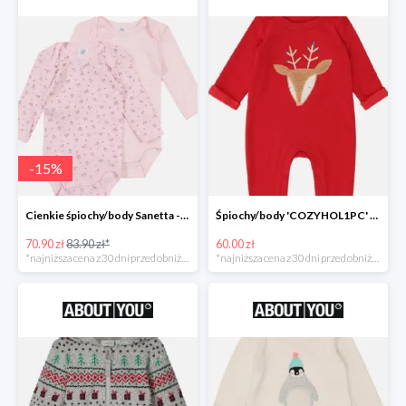
-
15
%
Cienkie śpiochy/body Sanetta -15%
Śpiochy/body 'COZYHOL1PC' GAP -60%
70.90 zł
83.90 zł*
60.00 zł
*najniższa cena z 30 dni przed obniżką
*najniższa cena z 30 dni przed obniżką