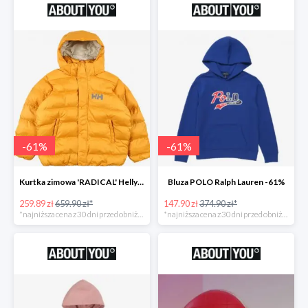
-
61
%
-
61
%
Kurtka zimowa 'RADICAL' Helly Hansen -61%
Bluza POLO Ralph Lauren -61%
259.89 zł
659.90 zł*
147.90 zł
374.90 zł*
*najniższa cena z 30 dni przed obniżką
*najniższa cena z 30 dni przed obniżką