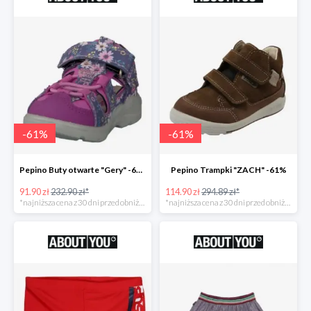
-
61
%
-
61
%
Pepino Buty otwarte "Gery" -61%
Pepino Trampki "ZACH" -61%
91.90 zł
232.90 zł*
114.90 zł
294.89 zł*
*najniższa cena z 30 dni przed obniżką
*najniższa cena z 30 dni przed obniżką