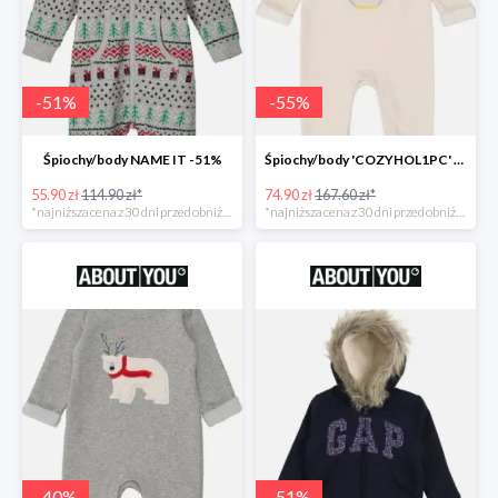
-
51
%
-
55
%
Śpiochy/body NAME IT -51%
Śpiochy/body 'COZYHOL1PC' GAP -55%
55.90 zł
114.90 zł*
74.90 zł
167.60 zł*
*najniższa cena z 30 dni przed obniżką
*najniższa cena z 30 dni przed obniżką
-
40
%
-
51
%