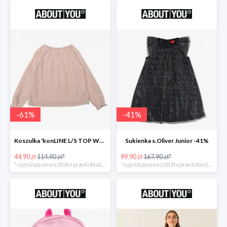
-
61
%
-
41
%
Koszulka 'konLINE L/S TOP WVN' KIDS ONLY -61%
Sukienka s.Oliver Junior -41%
44.90 zł
114.90 zł*
99.90 zł
167.90 zł*
*najniższa cena z 30 dni przed obniżką
*najniższa cena z 30 dni przed obniżką