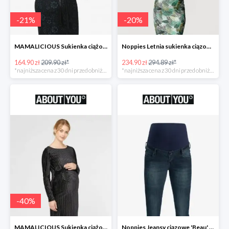
-
21
%
-
20
%
MAMALICIOUS Sukienka ciążowa -21%
Noppies Letnia sukienka ciązowa 'Belle' -20%
164.90 zł
209.90 zł*
234.90 zł
294.89 zł*
*najniższa cena z 30 dni przed obniżką
*najniższa cena z 30 dni przed obniżką
-
40
%
MAMALICIOUS Sukienka ciążowa -40%
Noppies Jeansy ciązowe 'Beau' -51%