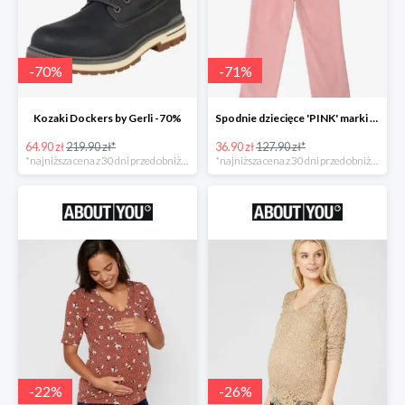
-
70
%
-
71
%
Kozaki Dockers by Gerli -70%
Spodnie dziecięce 'PINK' marki GAP -71%
64.90 zł
219.90 zł*
36.90 zł
127.90 zł*
*najniższa cena z 30 dni przed obniżką
*najniższa cena z 30 dni przed obniżką
-
22
%
-
26
%