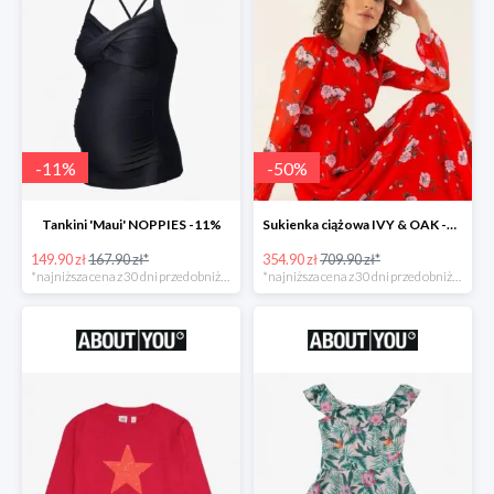
-
11
%
-
50
%
Tankini 'Maui' NOPPIES -11%
Sukienka ciążowa IVY & OAK -50%
149.90 zł
167.90 zł*
354.90 zł
709.90 zł*
*najniższa cena z 30 dni przed obniżką
*najniższa cena z 30 dni przed obniżką