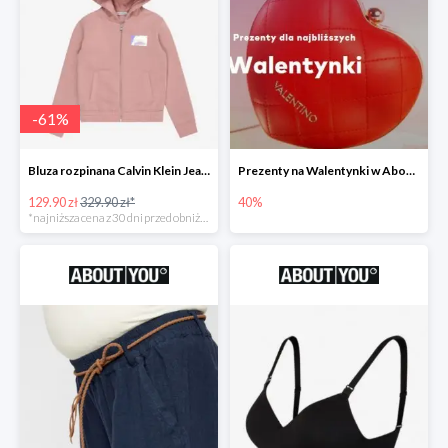
-
61
%
Bluza rozpinana Calvin Klein Jeans -61%
Prezenty na Walentynki w About You do -40%
129.90 zł
329.90 zł*
40%
*najniższa cena z 30 dni przed obniżką