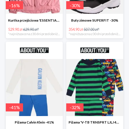
-
16
%
-
30
%
Kurtka przejściowa 'ESSENTIAL TOMMY TAPE JACKET -16%
Buty zimowe SUPERFIT -30%
529.90 zł
629.90 zł*
354.90 zł
507.00 zł*
*najniższa cena z 30 dni przed obniżką
*najniższa cena z 30 dni przed obniżką
-
41
%
-
32
%
Piżama Calvin Klein -41%
Piżama 'V-TB TRNSPRT LJLJ 4PC' GAP -32%