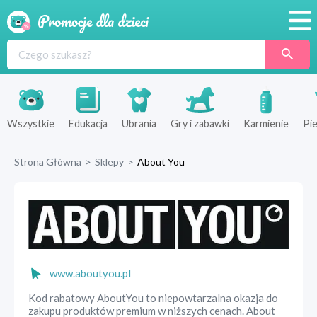
Promocje
Produkty
Sklepy
Wszystkie
Edukacja
Ubrania
Gry i zabawki
Karmienie
Pie
Blog
Strona Główna
>
Sklepy
>
About You
Wyprawka
www.aboutyou.pl
Kod rabatowy AboutYou to niepowtarzalna okazja do
zakupu produktów premium w niższych cenach. About