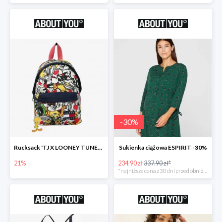
-
30
%
Rucksack 'TJ X LOONEY TUNES Plecak
Sukienka ciążowa ESPIRIT -30%
21%
234.90 zł
337.90 zł*
*najniższa cena z 30 dni przed obniżką