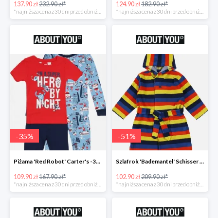
137.90 zł
232.90 zł*
124.90 zł
182.90 zł*
*najniższa cena z 30 dni przed obniżką
*najniższa cena z 30 dni przed obniżką
-
35
%
-
51
%
Piżama 'Red Robot' Carter's -35%
Szlafrok 'Bademantel' Schisser -51%
109.90 zł
167.90 zł*
102.90 zł
209.90 zł*
*najniższa cena z 30 dni przed obniżką
*najniższa cena z 30 dni przed obniżką