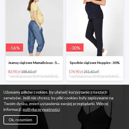
-
56
%
-
30
%
Jeansy ciążowe Mamalicious -56%
Spodnie ciążowe Noppies -30%
83.90 zł
188.60 zł*
174.90 zł
251.60 zł*
*najniższa cena z 30 dni przed obniżką
*najniższa cena z 30 dni przed obniżką
Używamy plików cookies, by ułatwić korzystanie z naszych
serwisów. Jeśli nie chcesz, by pliki cookies były zapisywane na
Twoim dysku, zmień ustawienia swojej przeglądarki. Więcej
informacji:
polityka prywatności
.
Ok, rozumiem