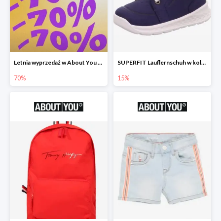
Letnia wyprzedaż w About You do -70%
SUPERFIT Lauflernschuh w kolorze Niebieski -15%
70%
15%