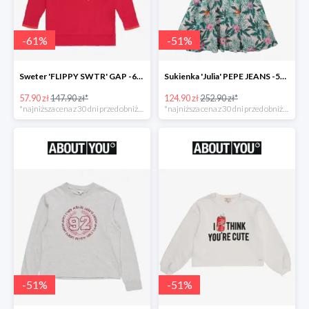
-
61
%
-
51
%
Sweter 'FLIPPY SWTR' GAP -61%
Sukienka 'Julia' PEPE JEANS -51%
57.90 zł
147.90 zł*
124.90 zł
252.90 zł*
*najniższa cena z 30 dni przed obniżką
*najniższa cena z 30 dni przed obniżką
-
51
%
-
51
%