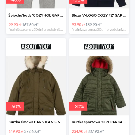
Śpiochy/body 'COZYHOL' GAP - 40%
Bluza 'V-LOGO COZY FZ' GAP -51%
99.90 zł
167.60 zł*
93.90 zł
189.90 zł*
*najniższa cena z 30 dni przed obniżką
*najniższa cena z 30 dni przed obniżką
-
60
%
-
30
%
Kurtka zimowa CARS JEANS -60%
Kurtka sportowa 'GIRL PARKA SNAPS HOOD' CMP -30%
149.90 zł
377.60 zł*
234.90 zł
337.90 zł*