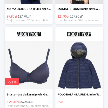
MAMALICIOUS Koszulka ciążowa 'Zana' -26%
MAMALICIOUS Bluzka ciążowa -26%
99.90 zł
127.90 zł*
124.90 zł
167.90 zł*
*najniższa cena z 30 dni przed obniżką
*najniższa cena z 30 dni przed obniżką
-
21
%
Biustonosz dla karmiących 'Geo Lace' -21%
POLO RALPH LAUREN Jacke 'REVERSE' w kolorze granatowym
199.90 zł
252.90 zł*
35%
*najniższa cena z 30 dni przed obniżką