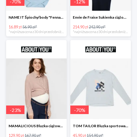
-
70
%
-
12
%
NAME IT Śpiochy/body "Fenna" -70%
Envie de Fraise Sukienka ciążowa "Chantal" -12%
16.89 zł
56.90 zł*
214.90 zł
242.90 zł*
*najniższa cena z 30 dni przed obniżką
*najniższa cena z 30 dni przed obniżką
-
23
%
-
70
%
MAMALICIOUS Bluzka ciążowa -23%
TOM TAILOR Bluzka sportowa -70%
129.90 zł
167.90 zł*
45.90 zł
154.90 zł*