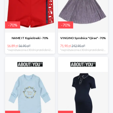
-
70
%
-
70
%
NAME IT Kąpielówki -70%
VINGINO Spódnica "Qirae" -70%
16.89 zł
56.90 zł*
71.90 zł
242.90 zł*
*najniższa cena z 30 dni przed obniżką
*najniższa cena z 30 dni przed obniżką