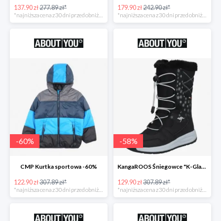
137.90 zł
277.89 zł*
179.90 zł
242.90 zł*
*najniższa cena z 30 dni przed obniżką
*najniższa cena z 30 dni przed obniżką
-
60
%
-
58
%
CMP Kurtka sportowa -60%
KangaROOS Śniegowce "K-Glaze RTX -60%
122.90 zł
307.89 zł*
129.90 zł
307.89 zł*
*najniższa cena z 30 dni przed obniżką
*najniższa cena z 30 dni przed obniżką