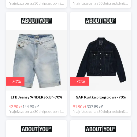
*najniższa cena z 30 dni przed obniżką
*najniższa cena z 30 dni przed obniżką
-
70
%
-
70
%
LTB Jeansy 'ANDERS X B' -70%
GAP Kurtka przejściowa -70%
42.90 zł
144.90 zł*
91.90 zł
307.89 zł*
*najniższa cena z 30 dni przed obniżką
*najniższa cena z 30 dni przed obniżką