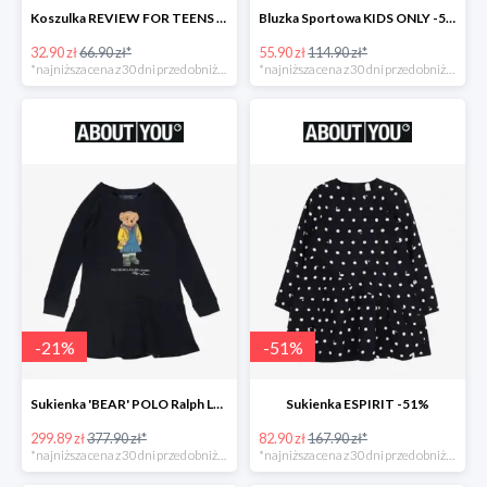
Koszulka REVIEW FOR TEENS -51%
Bluzka Sportowa KIDS ONLY -51%
32.90 zł
66.90 zł*
55.90 zł
114.90 zł*
*najniższa cena z 30 dni przed obniżką
*najniższa cena z 30 dni przed obniżką
-
21
%
-
51
%
Sukienka 'BEAR' POLO Ralph Lauren -21%
Sukienka ESPIRIT -51%
299.89 zł
377.90 zł*
82.90 zł
167.90 zł*
*najniższa cena z 30 dni przed obniżką
*najniższa cena z 30 dni przed obniżką