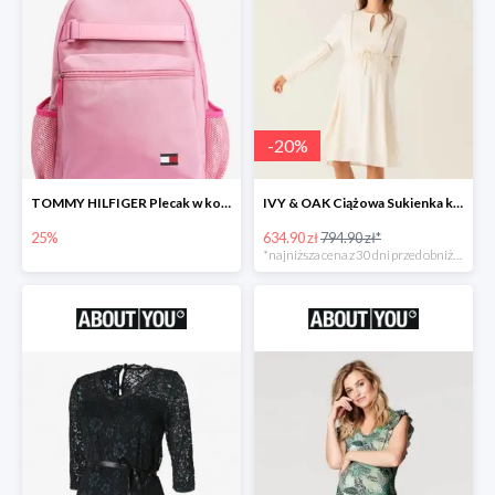
-
20
%
TOMMY HILFIGER Plecak w kolorze różowym -25%
IVY & OAK Ciążowa Sukienka koszulowa -20%
25%
634.90 zł
794.90 zł*
*najniższa cena z 30 dni przed obniżką