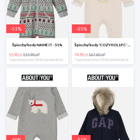
-
51
%
-
55
%
Śpiochy/body NAME IT -51%
Śpiochy/body 'COZYHOL1PC' GAP -55%
55.90 zł
114.90 zł*
74.90 zł
167.60 zł*
*najniższa cena z 30 dni przed obniżką
*najniższa cena z 30 dni przed obniżką
-
40
%
-
51
%