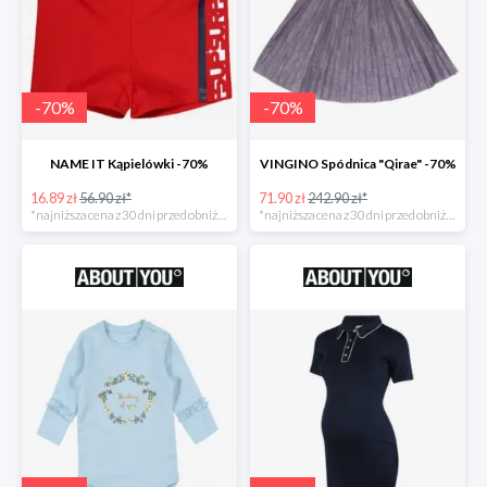
-
70
%
-
70
%
NAME IT Kąpielówki -70%
VINGINO Spódnica "Qirae" -70%
16.89 zł
56.90 zł*
71.90 zł
242.90 zł*
*najniższa cena z 30 dni przed obniżką
*najniższa cena z 30 dni przed obniżką