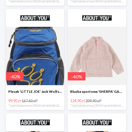
*najniższa cena z 30 dni przed obniżką
*najniższa cena z 30 dni przed obniżką
-
40
%
-
40
%
Plecak 'LITTLE JOE' Jack Wolfskin -40%
Bluzka sportowa 'SHERPA' GAP -40%
99.90 zł
167.60 zł*
124.90 zł
209.90 zł*
*najniższa cena z 30 dni przed obniżką
*najniższa cena z 30 dni przed obniżką