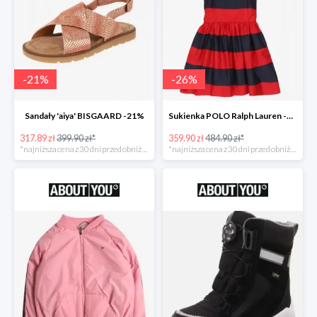
-
21
%
-
26
%
Sandały 'aiya' BISGAARD -21%
Sukienka POLO Ralph Lauren -26%
317.89 zł
399.90 zł*
359.90 zł
484.90 zł*
*najniższa cena z 30 dni przed obniżką
*najniższa cena z 30 dni przed obniżką