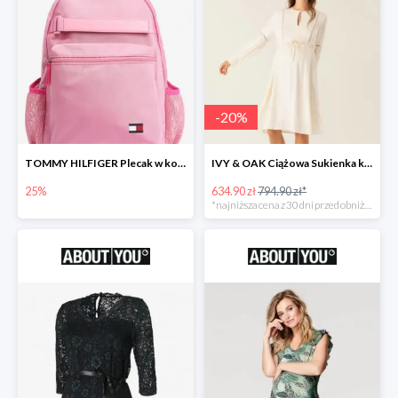
-
20
%
TOMMY HILFIGER Plecak w kolorze różowym -25%
IVY & OAK Ciążowa Sukienka koszulowa -20%
25%
634.90 zł
794.90 zł*
*najniższa cena z 30 dni przed obniżką