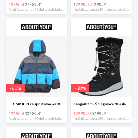
137.90 zł
277.89 zł*
179.90 zł
242.90 zł*
*najniższa cena z 30 dni przed obniżką
*najniższa cena z 30 dni przed obniżką
-
60
%
-
58
%
CMP Kurtka sportowa -60%
KangaROOS Śniegowce "K-Glaze RTX -60%
122.90 zł
307.89 zł*
129.90 zł
307.89 zł*
*najniższa cena z 30 dni przed obniżką
*najniższa cena z 30 dni przed obniżką