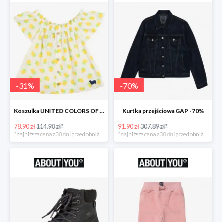
-
31
%
-
70
%
Koszulka UNITED COLORS OF BENETTON
Kurtka przejściowa GAP -70%
78.90 zł
114.90 zł*
91.90 zł
307.89 zł*
*najniższa cena z 30 dni przed obniżką
*najniższa cena z 30 dni przed obniżką