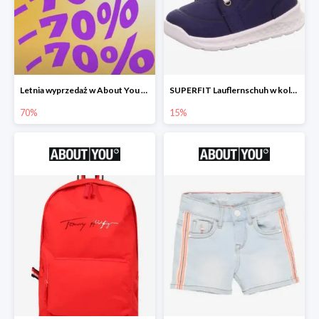
Letnia wyprzedaż w About You do -70%
SUPERFIT Lauflernschuh w kolorze Niebieski -15%
70%
15%