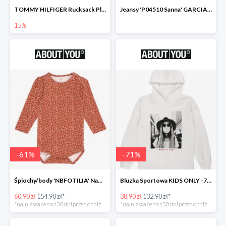
TOMMY HILFIGER Rucksack Plecak -15%
Jeansy 'P04510 Sanna' GARCIA -69%
15%
-
61
%
-
71
%
Śpiochy/body 'NBFOTILIA' Name It -62%
Bluzka Sportowa KIDS ONLY -71%
60.90 zł
154.90 zł*
38.90 zł
132.90 zł*
*najniższa cena z 30 dni przed obniżką
*najniższa cena z 30 dni przed obniżką