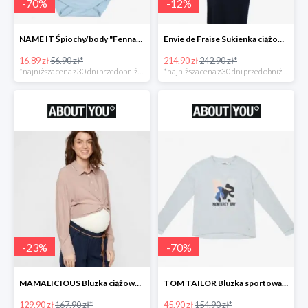
-
70
%
-
12
%
NAME IT Śpiochy/body "Fenna" -70%
Envie de Fraise Sukienka ciążowa "Chantal" -12%
16.89 zł
56.90 zł*
214.90 zł
242.90 zł*
*najniższa cena z 30 dni przed obniżką
*najniższa cena z 30 dni przed obniżką
-
23
%
-
70
%
MAMALICIOUS Bluzka ciążowa -23%
TOM TAILOR Bluzka sportowa -70%
129.90 zł
167.90 zł*
45.90 zł
154.90 zł*