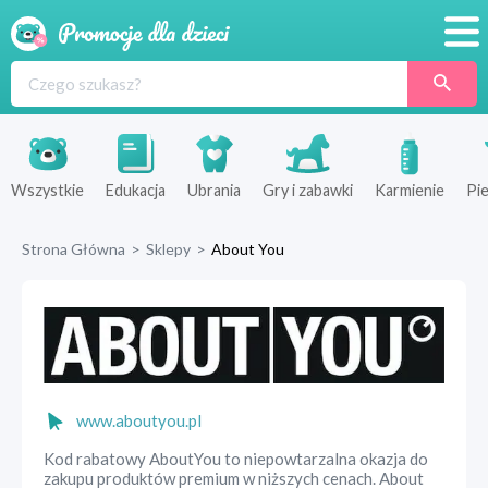
Promocje
Produkty
Sklepy
Wszystkie
Edukacja
Ubrania
Gry i zabawki
Karmienie
Pie
Blog
Strona Główna
>
Sklepy
>
About You
Wyprawka
www.aboutyou.pl
Kod rabatowy AboutYou to niepowtarzalna okazja do
zakupu produktów premium w niższych cenach. About