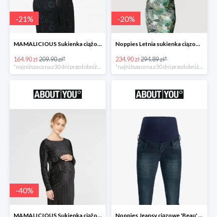
-
21
%
-
20
%
MAMALICIOUS Sukienka ciążowa -21%
Noppies Letnia sukienka ciązowa 'Belle' -20%
164.90 zł
209.90 zł*
234.90 zł
294.89 zł*
*najniższa cena z 30 dni przed obniżką
*najniższa cena z 30 dni przed obniżką
-
40
%
MAMALICIOUS Sukienka ciążowa -40%
Noppies Jeansy ciązowe 'Beau' -51%