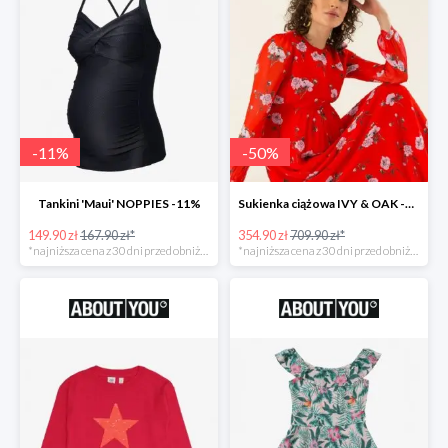
-
11
%
-
50
%
Tankini 'Maui' NOPPIES -11%
Sukienka ciążowa IVY & OAK -50%
149.90 zł
167.90 zł*
354.90 zł
709.90 zł*
*najniższa cena z 30 dni przed obniżką
*najniższa cena z 30 dni przed obniżką