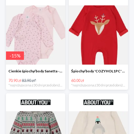
-
15
%
Cienkie śpiochy/body Sanetta -15%
Śpiochy/body 'COZYHOL1PC' GAP -60%
70.90 zł
83.90 zł*
60.00 zł
*najniższa cena z 30 dni przed obniżką
*najniższa cena z 30 dni przed obniżką