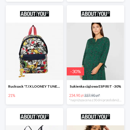
-
30
%
Rucksack 'TJ X LOONEY TUNES Plecak
Sukienka ciążowa ESPIRIT -30%
21%
234.90 zł
337.90 zł*
*najniższa cena z 30 dni przed obniżką