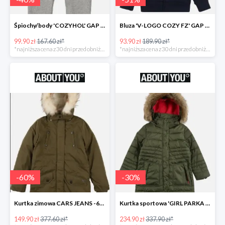
Śpiochy/body 'COZYHOL' GAP - 40%
Bluza 'V-LOGO COZY FZ' GAP -51%
99.90 zł
167.60 zł*
93.90 zł
189.90 zł*
*najniższa cena z 30 dni przed obniżką
*najniższa cena z 30 dni przed obniżką
-
60
%
-
30
%
Kurtka zimowa CARS JEANS -60%
Kurtka sportowa 'GIRL PARKA SNAPS HOOD' CMP -30%
149.90 zł
377.60 zł*
234.90 zł
337.90 zł*