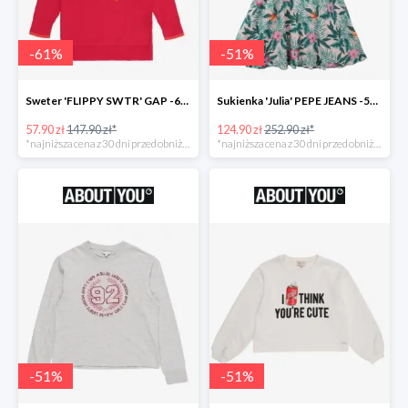
-
61
%
-
51
%
Sweter 'FLIPPY SWTR' GAP -61%
Sukienka 'Julia' PEPE JEANS -51%
57.90 zł
147.90 zł*
124.90 zł
252.90 zł*
*najniższa cena z 30 dni przed obniżką
*najniższa cena z 30 dni przed obniżką
-
51
%
-
51
%