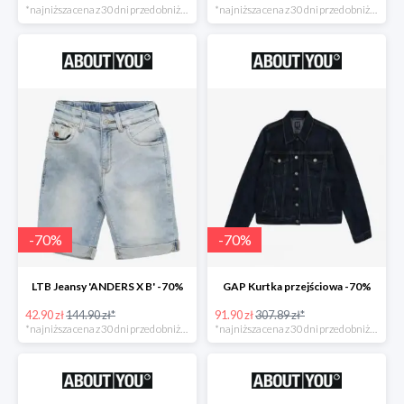
*najniższa cena z 30 dni przed obniżką
*najniższa cena z 30 dni przed obniżką
-
70
%
-
70
%
LTB Jeansy 'ANDERS X B' -70%
GAP Kurtka przejściowa -70%
42.90 zł
144.90 zł*
91.90 zł
307.89 zł*
*najniższa cena z 30 dni przed obniżką
*najniższa cena z 30 dni przed obniżką