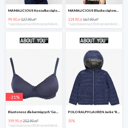
MAMALICIOUS Koszulka ciążowa 'Zana' -26%
MAMALICIOUS Bluzka ciążowa -26%
99.90 zł
127.90 zł*
124.90 zł
167.90 zł*
*najniższa cena z 30 dni przed obniżką
*najniższa cena z 30 dni przed obniżką
-
21
%
Biustonosz dla karmiących 'Geo Lace' -21%
POLO RALPH LAUREN Jacke 'REVERSE' w kolorze granatowym
199.90 zł
252.90 zł*
35%
*najniższa cena z 30 dni przed obniżką