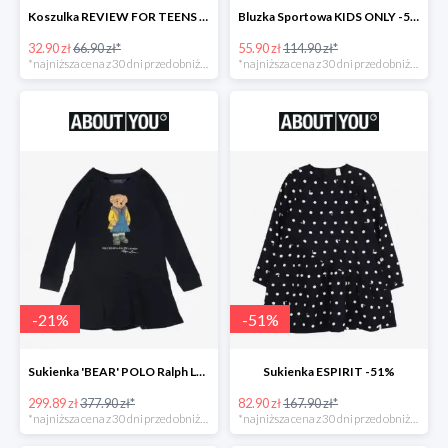
Koszulka REVIEW FOR TEENS -51%
Bluzka Sportowa KIDS ONLY -51%
32.90 zł
66.90 zł*
55.90 zł
114.90 zł*
*najniższa cena z 30 dni przed obniżką
*najniższa cena z 30 dni przed obniżką
-
21
%
-
51
%
Sukienka 'BEAR' POLO Ralph Lauren -21%
Sukienka ESPIRIT -51%
299.89 zł
377.90 zł*
82.90 zł
167.90 zł*
*najniższa cena z 30 dni przed obniżką
*najniższa cena z 30 dni przed obniżką