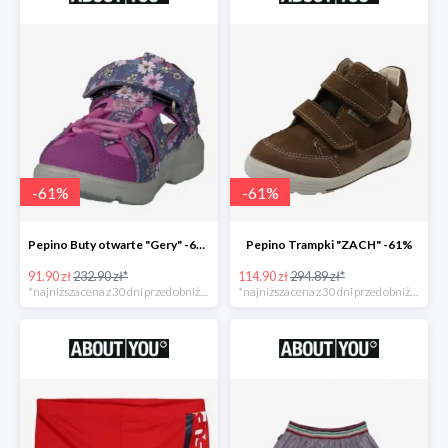
-
61
%
-
61
%
Pepino Buty otwarte "Gery" -61%
Pepino Trampki "ZACH" -61%
91.90 zł
232.90 zł*
114.90 zł
294.89 zł*
*najniższa cena z 30 dni przed obniżką
*najniższa cena z 30 dni przed obniżką