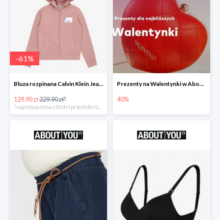
-
61
%
Bluza rozpinana Calvin Klein Jeans -61%
Prezenty na Walentynki w About You do -40%
129.90 zł
329.90 zł*
40%
*najniższa cena z 30 dni przed obniżką