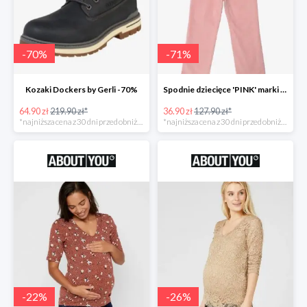
-
70
%
-
71
%
Kozaki Dockers by Gerli -70%
Spodnie dziecięce 'PINK' marki GAP -71%
64.90 zł
219.90 zł*
36.90 zł
127.90 zł*
*najniższa cena z 30 dni przed obniżką
*najniższa cena z 30 dni przed obniżką
-
22
%
-
26
%