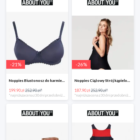
-
21
%
-
26
%
Noppies Biustonosz do karmienia 'Geo Lace' -21%
Noppies Ciążowy Strój kąpielowy 'Bibi' -26%
199.90 zł
252.90 zł*
187.90 zł
252.90 zł*
*najniższa cena z 30 dni przed obniżką
*najniższa cena z 30 dni przed obniżką