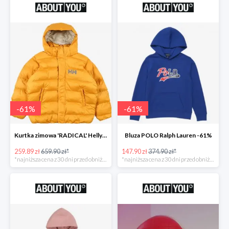
-
61
%
-
61
%
Kurtka zimowa 'RADICAL' Helly Hansen -61%
Bluza POLO Ralph Lauren -61%
259.89 zł
659.90 zł*
147.90 zł
374.90 zł*
*najniższa cena z 30 dni przed obniżką
*najniższa cena z 30 dni przed obniżką