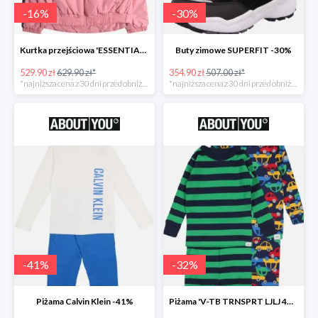
-
16
%
-
30
%
Kurtka przejściowa 'ESSENTIAL TOMMY TAPE JACKET -16%
Buty zimowe SUPERFIT -30%
529.90 zł
629.90 zł*
354.90 zł
507.00 zł*
*najniższa cena z 30 dni przed obniżką
*najniższa cena z 30 dni przed obniżką
-
41
%
-
32
%
Piżama Calvin Klein -41%
Piżama 'V-TB TRNSPRT LJLJ 4PC' GAP -32%