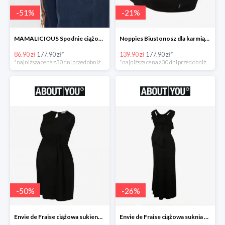
-
51
%
-
21
%
MAMALICIOUS Spodnie ciążowe -51%
Noppies Biustonosz dla karmiących -21%
86.90 zł
177.90 zł*
139.90 zł
177.90 zł*
*najniższa cena z 30 dni przed obniżką
*najniższa cena z 30 dni przed obniżką
-
50
%
-
26
%
Envie de Fraise ciążowa sukienka 'Madeleine' -50%
Envie de Fraise ciążowa suknia wieczorowa 'Lucille' -26%