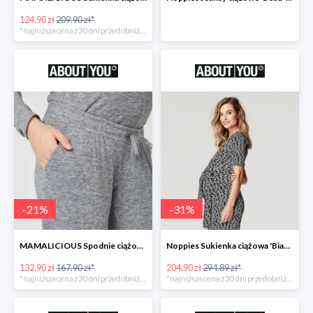
124.90 zł
209.90 zł*
*najniższa cena z 30 dni przed obniżką
-
21
%
-
31
%
MAMALICIOUS Spodnie ciążowe -21%
Noppies Sukienka ciążowa 'Bianca' -31%
132.90 zł
167.90 zł*
204.90 zł
294.89 zł*
*najniższa cena z 30 dni przed obniżką
*najniższa cena z 30 dni przed obniżką