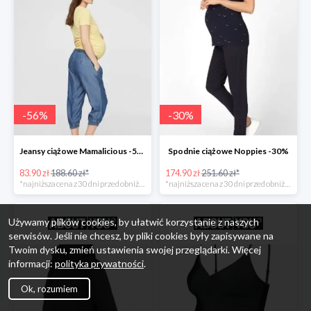
-
56
%
-
30
%
Jeansy ciążowe Mamalicious -56%
Spodnie ciążowe Noppies -30%
83.90 zł
188.60 zł*
174.90 zł
251.60 zł*
*najniższa cena z 30 dni przed obniżką
*najniższa cena z 30 dni przed obniżką
Używamy plików cookies, by ułatwić korzystanie z naszych
serwisów. Jeśli nie chcesz, by pliki cookies były zapisywane na
Twoim dysku, zmień ustawienia swojej przeglądarki. Więcej
informacji:
polityka prywatności
.
Ok, rozumiem