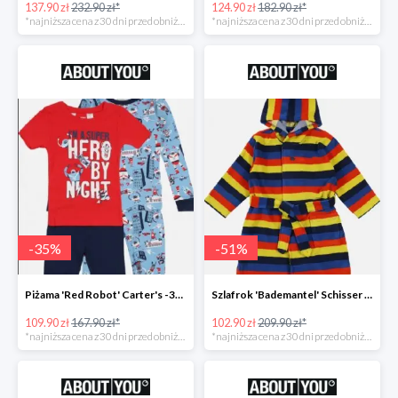
137.90 zł
232.90 zł*
124.90 zł
182.90 zł*
*najniższa cena z 30 dni przed obniżką
*najniższa cena z 30 dni przed obniżką
-
35
%
-
51
%
Piżama 'Red Robot' Carter's -35%
Szlafrok 'Bademantel' Schisser -51%
109.90 zł
167.90 zł*
102.90 zł
209.90 zł*
*najniższa cena z 30 dni przed obniżką
*najniższa cena z 30 dni przed obniżką