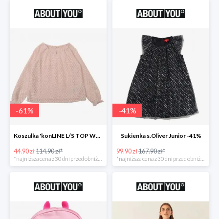
-
61
%
-
41
%
Koszulka 'konLINE L/S TOP WVN' KIDS ONLY -61%
Sukienka s.Oliver Junior -41%
44.90 zł
114.90 zł*
99.90 zł
167.90 zł*
*najniższa cena z 30 dni przed obniżką
*najniższa cena z 30 dni przed obniżką