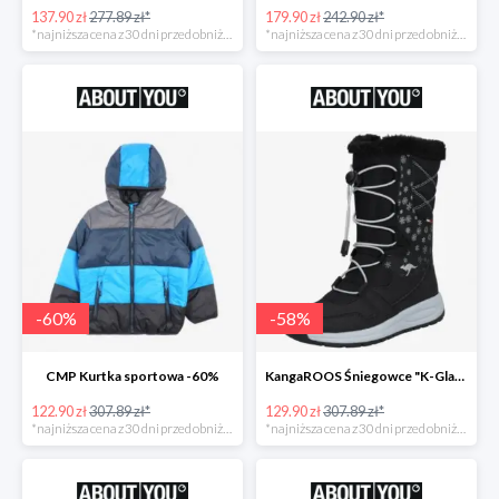
137.90 zł
277.89 zł*
179.90 zł
242.90 zł*
*najniższa cena z 30 dni przed obniżką
*najniższa cena z 30 dni przed obniżką
-
60
%
-
58
%
CMP Kurtka sportowa -60%
KangaROOS Śniegowce "K-Glaze RTX -60%
122.90 zł
307.89 zł*
129.90 zł
307.89 zł*
*najniższa cena z 30 dni przed obniżką
*najniższa cena z 30 dni przed obniżką