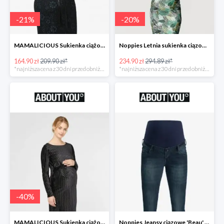
-
21
%
-
20
%
MAMALICIOUS Sukienka ciążowa -21%
Noppies Letnia sukienka ciązowa 'Belle' -20%
164.90 zł
209.90 zł*
234.90 zł
294.89 zł*
*najniższa cena z 30 dni przed obniżką
*najniższa cena z 30 dni przed obniżką
-
40
%
MAMALICIOUS Sukienka ciążowa -40%
Noppies Jeansy ciązowe 'Beau' -51%