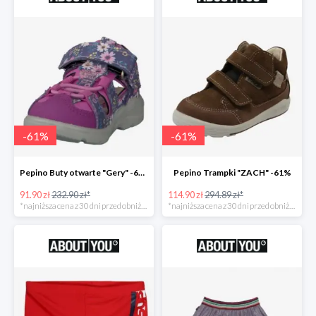
-
61
%
-
61
%
Pepino Buty otwarte "Gery" -61%
Pepino Trampki "ZACH" -61%
91.90 zł
232.90 zł*
114.90 zł
294.89 zł*
*najniższa cena z 30 dni przed obniżką
*najniższa cena z 30 dni przed obniżką