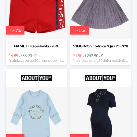
-
70
%
-
70
%
NAME IT Kąpielówki -70%
VINGINO Spódnica "Qirae" -70%
16.89 zł
56.90 zł*
71.90 zł
242.90 zł*
*najniższa cena z 30 dni przed obniżką
*najniższa cena z 30 dni przed obniżką