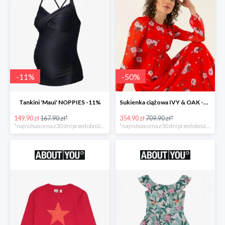
-
11
%
-
50
%
Tankini 'Maui' NOPPIES -11%
Sukienka ciążowa IVY & OAK -50%
149.90 zł
167.90 zł*
354.90 zł
709.90 zł*
*najniższa cena z 30 dni przed obniżką
*najniższa cena z 30 dni przed obniżką