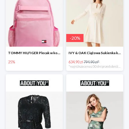
-
20
%
TOMMY HILFIGER Plecak w kolorze różowym -25%
IVY & OAK Ciążowa Sukienka koszulowa -20%
25%
634.90 zł
794.90 zł*
*najniższa cena z 30 dni przed obniżką