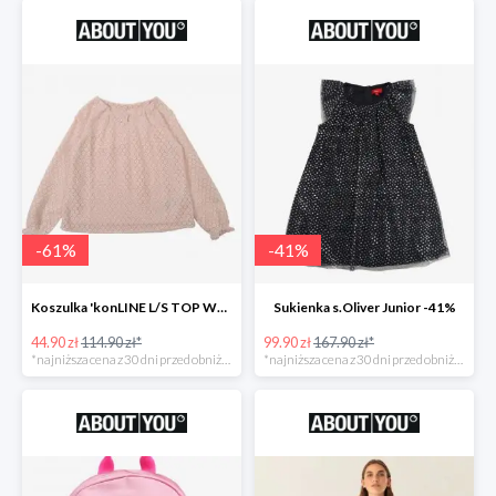
-
61
%
-
41
%
Koszulka 'konLINE L/S TOP WVN' KIDS ONLY -61%
Sukienka s.Oliver Junior -41%
44.90 zł
114.90 zł*
99.90 zł
167.90 zł*
*najniższa cena z 30 dni przed obniżką
*najniższa cena z 30 dni przed obniżką