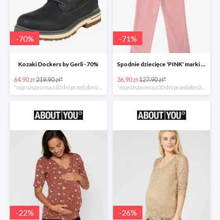
-
70
%
-
71
%
Kozaki Dockers by Gerli -70%
Spodnie dziecięce 'PINK' marki GAP -71%
64.90 zł
219.90 zł*
36.90 zł
127.90 zł*
*najniższa cena z 30 dni przed obniżką
*najniższa cena z 30 dni przed obniżką
-
22
%
-
26
%