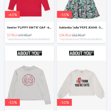
-
61
%
-
51
%
Sweter 'FLIPPY SWTR' GAP -61%
Sukienka 'Julia' PEPE JEANS -51%
57.90 zł
147.90 zł*
124.90 zł
252.90 zł*
*najniższa cena z 30 dni przed obniżką
*najniższa cena z 30 dni przed obniżką
-
51
%
-
51
%