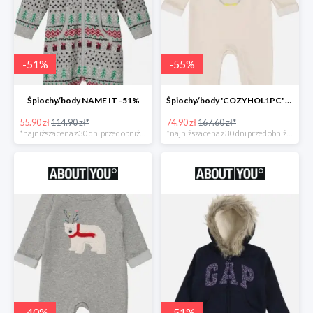
-
51
%
-
55
%
Śpiochy/body NAME IT -51%
Śpiochy/body 'COZYHOL1PC' GAP -55%
55.90 zł
114.90 zł*
74.90 zł
167.60 zł*
*najniższa cena z 30 dni przed obniżką
*najniższa cena z 30 dni przed obniżką
-
40
%
-
51
%