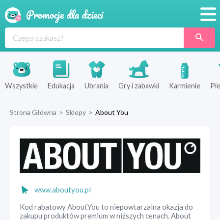
Promocje
Produkty
Sklepy
Wszystkie
Edukacja
Ubrania
Gry i zabawki
Karmienie
Pie
Blog
Strona Główna
>
Sklepy
>
About You
Wyprawka
www.aboutyou.pl
Kod rabatowy AboutYou to niepowtarzalna okazja do
zakupu produktów premium w niższych cenach. About