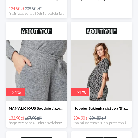
124.90 zł
209.90 zł*
*najniższa cena z 30 dni przed obniżką
-
21
%
-
31
%
MAMALICIOUS Spodnie ciążowe -21%
Noppies Sukienka ciążowa 'Bianca' -31%
132.90 zł
167.90 zł*
204.90 zł
294.89 zł*
*najniższa cena z 30 dni przed obniżką
*najniższa cena z 30 dni przed obniżką