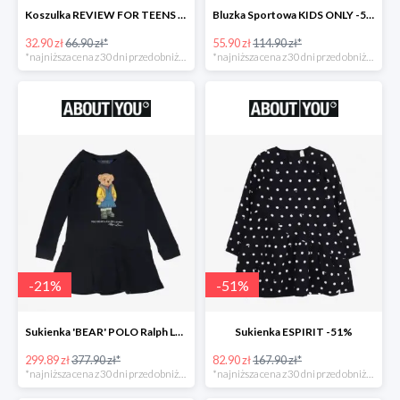
Koszulka REVIEW FOR TEENS -51%
Bluzka Sportowa KIDS ONLY -51%
32.90 zł
66.90 zł*
55.90 zł
114.90 zł*
*najniższa cena z 30 dni przed obniżką
*najniższa cena z 30 dni przed obniżką
-
21
%
-
51
%
Sukienka 'BEAR' POLO Ralph Lauren -21%
Sukienka ESPIRIT -51%
299.89 zł
377.90 zł*
82.90 zł
167.90 zł*
*najniższa cena z 30 dni przed obniżką
*najniższa cena z 30 dni przed obniżką