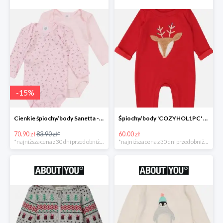
-
15
%
Cienkie śpiochy/body Sanetta -15%
Śpiochy/body 'COZYHOL1PC' GAP -60%
70.90 zł
83.90 zł*
60.00 zł
*najniższa cena z 30 dni przed obniżką
*najniższa cena z 30 dni przed obniżką