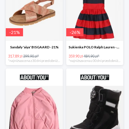
-
21
%
-
26
%
Sandały 'aiya' BISGAARD -21%
Sukienka POLO Ralph Lauren -26%
317.89 zł
399.90 zł*
359.90 zł
484.90 zł*
*najniższa cena z 30 dni przed obniżką
*najniższa cena z 30 dni przed obniżką