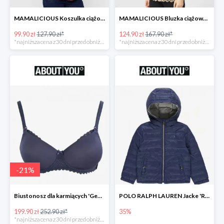
MAMALICIOUS Koszulka ciążowa 'Zana' -26%
MAMALICIOUS Bluzka ciążowa -26%
99.90 zł
127.90 zł*
124.90 zł
167.90 zł*
*najniższa cena z 30 dni przed obniżką
*najniższa cena z 30 dni przed obniżką
-
21
%
Biustonosz dla karmiących 'Geo Lace' -21%
POLO RALPH LAUREN Jacke 'REVERSE' w kolorze granatowym
199.90 zł
252.90 zł*
35%
*najniższa cena z 30 dni przed obniżką