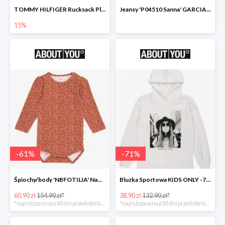
TOMMY HILFIGER Rucksack Plecak -15%
Jeansy 'P04510 Sanna' GARCIA -69%
15%
-
61
%
-
71
%
Śpiochy/body 'NBFOTILIA' Name It -62%
Bluzka Sportowa KIDS ONLY -71%
60.90 zł
154.90 zł*
38.90 zł
132.90 zł*
*najniższa cena z 30 dni przed obniżką
*najniższa cena z 30 dni przed obniżką