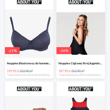
-
21
%
-
26
%
Noppies Biustonosz do karmienia 'Geo Lace' -21%
Noppies Ciążowy Strój kąpielowy 'Bibi' -26%
199.90 zł
252.90 zł*
187.90 zł
252.90 zł*
*najniższa cena z 30 dni przed obniżką
*najniższa cena z 30 dni przed obniżką