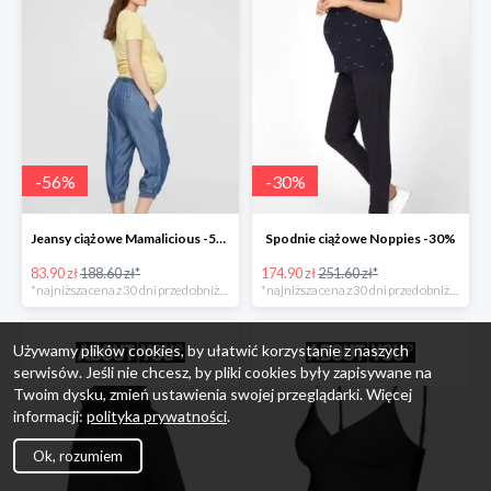
-
56
%
-
30
%
Jeansy ciążowe Mamalicious -56%
Spodnie ciążowe Noppies -30%
83.90 zł
188.60 zł*
174.90 zł
251.60 zł*
*najniższa cena z 30 dni przed obniżką
*najniższa cena z 30 dni przed obniżką
Używamy plików cookies, by ułatwić korzystanie z naszych
serwisów. Jeśli nie chcesz, by pliki cookies były zapisywane na
Twoim dysku, zmień ustawienia swojej przeglądarki. Więcej
informacji:
polityka prywatności
.
Ok, rozumiem