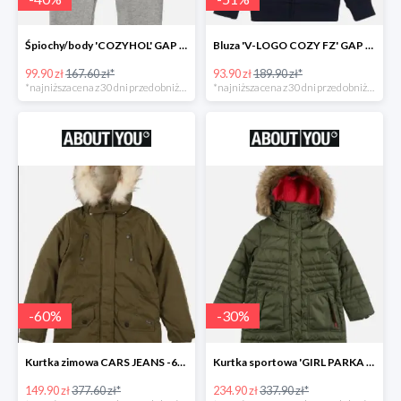
Śpiochy/body 'COZYHOL' GAP - 40%
Bluza 'V-LOGO COZY FZ' GAP -51%
99.90 zł
167.60 zł*
93.90 zł
189.90 zł*
*najniższa cena z 30 dni przed obniżką
*najniższa cena z 30 dni przed obniżką
-
60
%
-
30
%
Kurtka zimowa CARS JEANS -60%
Kurtka sportowa 'GIRL PARKA SNAPS HOOD' CMP -30%
149.90 zł
377.60 zł*
234.90 zł
337.90 zł*