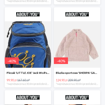
*najniższa cena z 30 dni przed obniżką
*najniższa cena z 30 dni przed obniżką
-
40
%
-
40
%
Plecak 'LITTLE JOE' Jack Wolfskin -40%
Bluzka sportowa 'SHERPA' GAP -40%
99.90 zł
167.60 zł*
124.90 zł
209.90 zł*
*najniższa cena z 30 dni przed obniżką
*najniższa cena z 30 dni przed obniżką