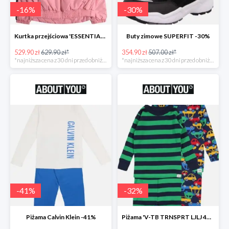
-
16
%
-
30
%
Kurtka przejściowa 'ESSENTIAL TOMMY TAPE JACKET -16%
Buty zimowe SUPERFIT -30%
529.90 zł
629.90 zł*
354.90 zł
507.00 zł*
*najniższa cena z 30 dni przed obniżką
*najniższa cena z 30 dni przed obniżką
-
41
%
-
32
%
Piżama Calvin Klein -41%
Piżama 'V-TB TRNSPRT LJLJ 4PC' GAP -32%