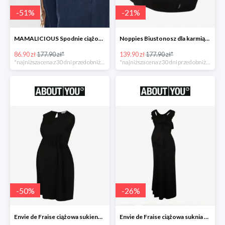
-
51
%
-
21
%
MAMALICIOUS Spodnie ciążowe -51%
Noppies Biustonosz dla karmiących -21%
86.90 zł
177.90 zł*
139.90 zł
177.90 zł*
*najniższa cena z 30 dni przed obniżką
*najniższa cena z 30 dni przed obniżką
-
50
%
-
26
%
Envie de Fraise ciążowa sukienka 'Madeleine' -50%
Envie de Fraise ciążowa suknia wieczorowa 'Lucille' -26%