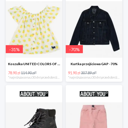
-
31
%
-
70
%
Koszulka UNITED COLORS OF BENETTON
Kurtka przejściowa GAP -70%
78.90 zł
114.90 zł*
91.90 zł
307.89 zł*
*najniższa cena z 30 dni przed obniżką
*najniższa cena z 30 dni przed obniżką