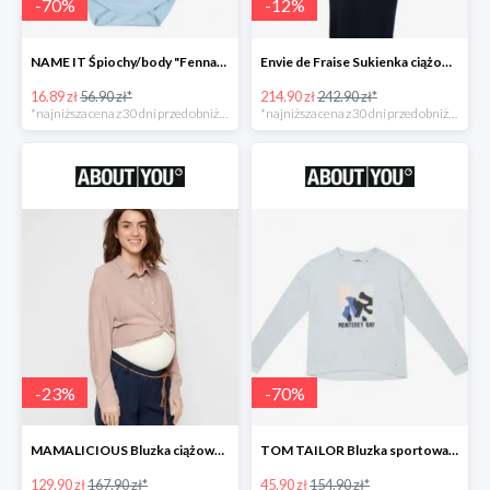
-
70
%
-
12
%
NAME IT Śpiochy/body "Fenna" -70%
Envie de Fraise Sukienka ciążowa "Chantal" -12%
16.89 zł
56.90 zł*
214.90 zł
242.90 zł*
*najniższa cena z 30 dni przed obniżką
*najniższa cena z 30 dni przed obniżką
-
23
%
-
70
%
MAMALICIOUS Bluzka ciążowa -23%
TOM TAILOR Bluzka sportowa -70%
129.90 zł
167.90 zł*
45.90 zł
154.90 zł*