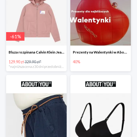
-
61
%
Bluza rozpinana Calvin Klein Jeans -61%
Prezenty na Walentynki w About You do -40%
129.90 zł
329.90 zł*
40%
*najniższa cena z 30 dni przed obniżką