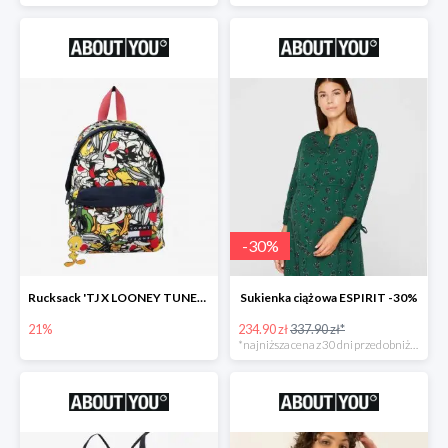
-
30
%
Rucksack 'TJ X LOONEY TUNES Plecak
Sukienka ciążowa ESPIRIT -30%
21%
234.90 zł
337.90 zł*
*najniższa cena z 30 dni przed obniżką