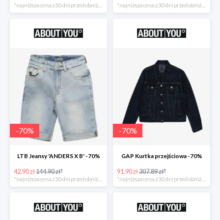
*najniższa cena z 30 dni przed obniżką
*najniższa cena z 30 dni przed obniżką
-
70
%
-
70
%
LTB Jeansy 'ANDERS X B' -70%
GAP Kurtka przejściowa -70%
42.90 zł
144.90 zł*
91.90 zł
307.89 zł*
*najniższa cena z 30 dni przed obniżką
*najniższa cena z 30 dni przed obniżką