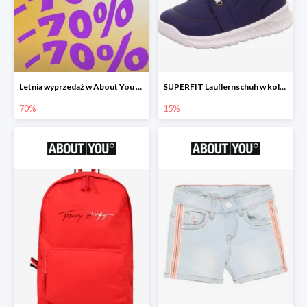
Letnia wyprzedaż w About You do -70%
SUPERFIT Lauflernschuh w kolorze Niebieski -15%
70%
15%