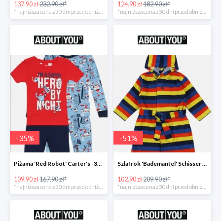
137.90 zł
232.90 zł*
124.90 zł
182.90 zł*
*najniższa cena z 30 dni przed obniżką
*najniższa cena z 30 dni przed obniżką
-
35
%
-
51
%
Piżama 'Red Robot' Carter's -35%
Szlafrok 'Bademantel' Schisser -51%
109.90 zł
167.90 zł*
102.90 zł
209.90 zł*
*najniższa cena z 30 dni przed obniżką
*najniższa cena z 30 dni przed obniżką