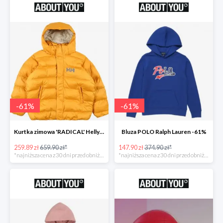
-
61
%
-
61
%
Kurtka zimowa 'RADICAL' Helly Hansen -61%
Bluza POLO Ralph Lauren -61%
259.89 zł
659.90 zł*
147.90 zł
374.90 zł*
*najniższa cena z 30 dni przed obniżką
*najniższa cena z 30 dni przed obniżką