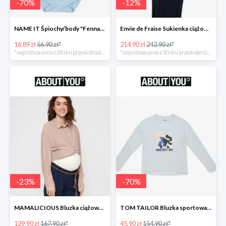
-
70
%
-
12
%
NAME IT Śpiochy/body "Fenna" -70%
Envie de Fraise Sukienka ciążowa "Chantal" -12%
16.89 zł
56.90 zł*
214.90 zł
242.90 zł*
*najniższa cena z 30 dni przed obniżką
*najniższa cena z 30 dni przed obniżką
-
23
%
-
70
%
MAMALICIOUS Bluzka ciążowa -23%
TOM TAILOR Bluzka sportowa -70%
129.90 zł
167.90 zł*
45.90 zł
154.90 zł*