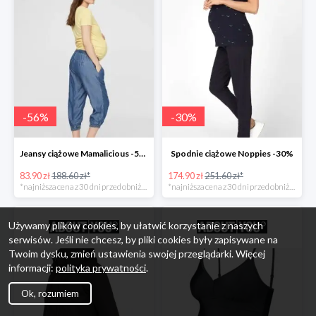
-
56
%
-
30
%
Jeansy ciążowe Mamalicious -56%
Spodnie ciążowe Noppies -30%
83.90 zł
188.60 zł*
174.90 zł
251.60 zł*
*najniższa cena z 30 dni przed obniżką
*najniższa cena z 30 dni przed obniżką
Używamy plików cookies, by ułatwić korzystanie z naszych
serwisów. Jeśli nie chcesz, by pliki cookies były zapisywane na
Twoim dysku, zmień ustawienia swojej przeglądarki. Więcej
informacji:
polityka prywatności
.
Ok, rozumiem