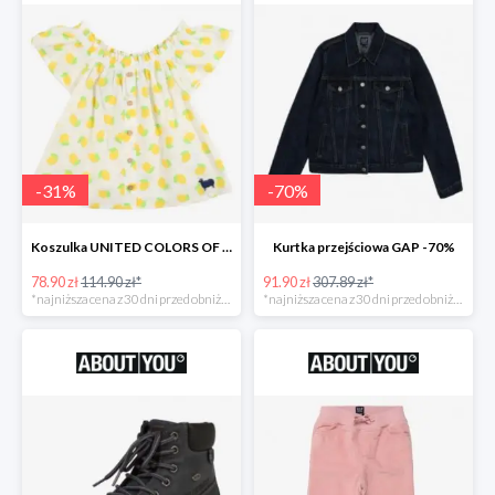
-
31
%
-
70
%
Koszulka UNITED COLORS OF BENETTON
Kurtka przejściowa GAP -70%
78.90 zł
114.90 zł*
91.90 zł
307.89 zł*
*najniższa cena z 30 dni przed obniżką
*najniższa cena z 30 dni przed obniżką