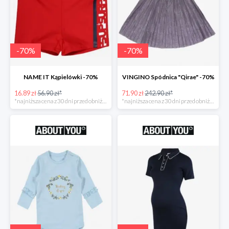
-
70
%
-
70
%
NAME IT Kąpielówki -70%
VINGINO Spódnica "Qirae" -70%
16.89 zł
56.90 zł*
71.90 zł
242.90 zł*
*najniższa cena z 30 dni przed obniżką
*najniższa cena z 30 dni przed obniżką