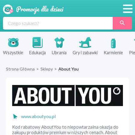
Promocje
Produkty
Sklepy
Wszystkie
Edukacja
Ubrania
Gry i zabawki
Karmienie
Pie
Blog
Strona Główna
>
Sklepy
>
About You
Wyprawka
www.aboutyou.pl
Kod rabatowy AboutYou to niepowtarzalna okazja do
zakupu produktów premium w niższych cenach. About