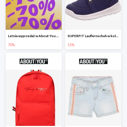
Letnia wyprzedaż w About You do -70%
SUPERFIT Lauflernschuh w kolorze Niebieski -15%
70%
15%