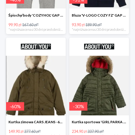
Śpiochy/body 'COZYHOL' GAP - 40%
Bluza 'V-LOGO COZY FZ' GAP -51%
99.90 zł
167.60 zł*
93.90 zł
189.90 zł*
*najniższa cena z 30 dni przed obniżką
*najniższa cena z 30 dni przed obniżką
-
60
%
-
30
%
Kurtka zimowa CARS JEANS -60%
Kurtka sportowa 'GIRL PARKA SNAPS HOOD' CMP -30%
149.90 zł
377.60 zł*
234.90 zł
337.90 zł*