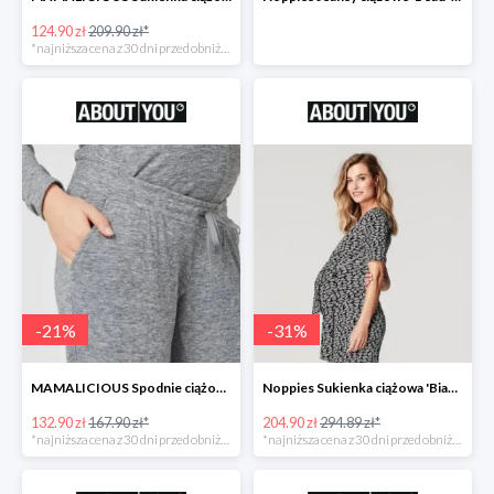
124.90 zł
209.90 zł*
*najniższa cena z 30 dni przed obniżką
-
21
%
-
31
%
MAMALICIOUS Spodnie ciążowe -21%
Noppies Sukienka ciążowa 'Bianca' -31%
132.90 zł
167.90 zł*
204.90 zł
294.89 zł*
*najniższa cena z 30 dni przed obniżką
*najniższa cena z 30 dni przed obniżką