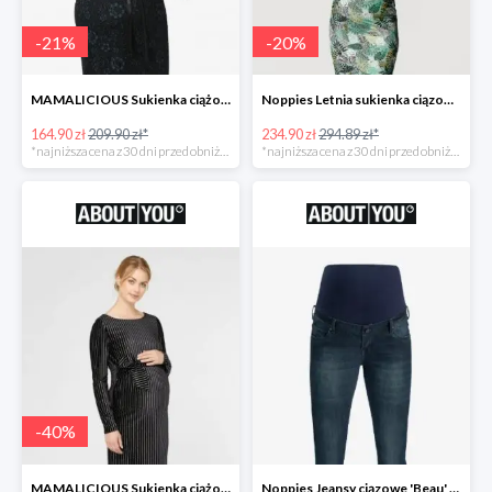
-
21
%
-
20
%
MAMALICIOUS Sukienka ciążowa -21%
Noppies Letnia sukienka ciązowa 'Belle' -20%
164.90 zł
209.90 zł*
234.90 zł
294.89 zł*
*najniższa cena z 30 dni przed obniżką
*najniższa cena z 30 dni przed obniżką
-
40
%
MAMALICIOUS Sukienka ciążowa -40%
Noppies Jeansy ciązowe 'Beau' -51%