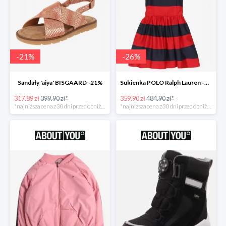
-
21
%
-
26
%
Sandały 'aiya' BISGAARD -21%
Sukienka POLO Ralph Lauren -26%
317.89 zł
399.90 zł*
359.90 zł
484.90 zł*
*najniższa cena z 30 dni przed obniżką
*najniższa cena z 30 dni przed obniżką