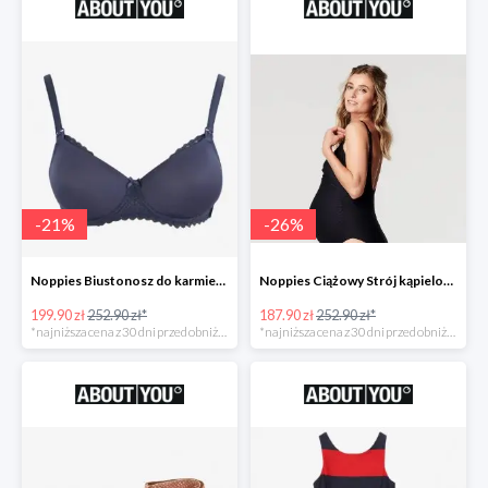
-
21
%
-
26
%
Noppies Biustonosz do karmienia 'Geo Lace' -21%
Noppies Ciążowy Strój kąpielowy 'Bibi' -26%
199.90 zł
252.90 zł*
187.90 zł
252.90 zł*
*najniższa cena z 30 dni przed obniżką
*najniższa cena z 30 dni przed obniżką