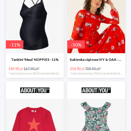
-
11
%
-
50
%
Tankini 'Maui' NOPPIES -11%
Sukienka ciążowa IVY & OAK -50%
149.90 zł
167.90 zł*
354.90 zł
709.90 zł*
*najniższa cena z 30 dni przed obniżką
*najniższa cena z 30 dni przed obniżką