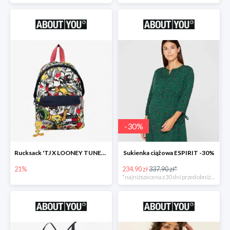
-
30
%
Rucksack 'TJ X LOONEY TUNES Plecak
Sukienka ciążowa ESPIRIT -30%
21%
234.90 zł
337.90 zł*
*najniższa cena z 30 dni przed obniżką