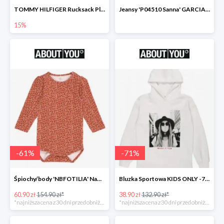
TOMMY HILFIGER Rucksack Plecak -15%
Jeansy 'P04510 Sanna' GARCIA -69%
15%
-
61
%
-
71
%
Śpiochy/body 'NBFOTILIA' Name It -62%
Bluzka Sportowa KIDS ONLY -71%
60.90 zł
154.90 zł*
38.90 zł
132.90 zł*
*najniższa cena z 30 dni przed obniżką
*najniższa cena z 30 dni przed obniżką