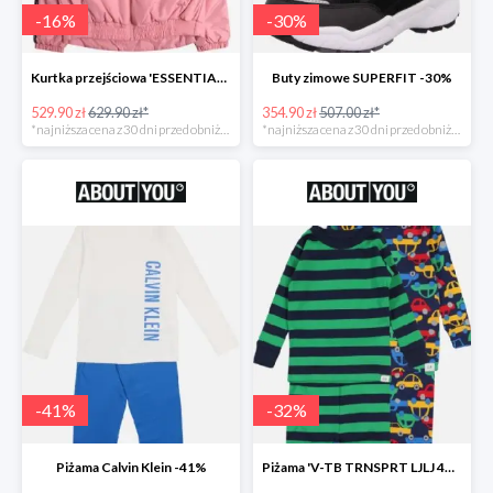
-
16
%
-
30
%
Kurtka przejściowa 'ESSENTIAL TOMMY TAPE JACKET -16%
Buty zimowe SUPERFIT -30%
529.90 zł
629.90 zł*
354.90 zł
507.00 zł*
*najniższa cena z 30 dni przed obniżką
*najniższa cena z 30 dni przed obniżką
-
41
%
-
32
%
Piżama Calvin Klein -41%
Piżama 'V-TB TRNSPRT LJLJ 4PC' GAP -32%