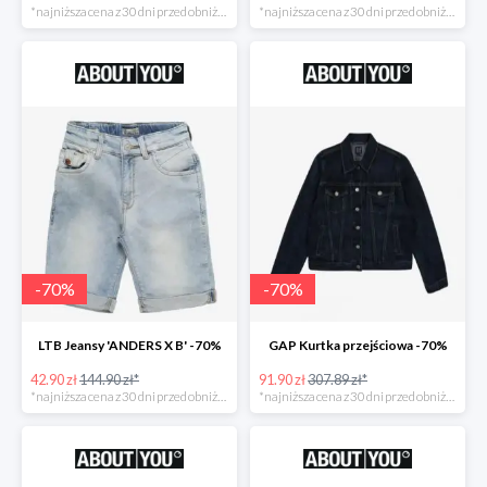
*najniższa cena z 30 dni przed obniżką
*najniższa cena z 30 dni przed obniżką
-
70
%
-
70
%
LTB Jeansy 'ANDERS X B' -70%
GAP Kurtka przejściowa -70%
42.90 zł
144.90 zł*
91.90 zł
307.89 zł*
*najniższa cena z 30 dni przed obniżką
*najniższa cena z 30 dni przed obniżką