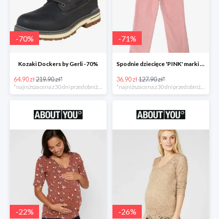
-
70
%
-
71
%
Kozaki Dockers by Gerli -70%
Spodnie dziecięce 'PINK' marki GAP -71%
64.90 zł
219.90 zł*
36.90 zł
127.90 zł*
*najniższa cena z 30 dni przed obniżką
*najniższa cena z 30 dni przed obniżką
-
22
%
-
26
%