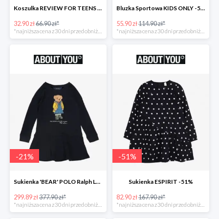
Koszulka REVIEW FOR TEENS -51%
Bluzka Sportowa KIDS ONLY -51%
32.90 zł
66.90 zł*
55.90 zł
114.90 zł*
*najniższa cena z 30 dni przed obniżką
*najniższa cena z 30 dni przed obniżką
-
21
%
-
51
%
Sukienka 'BEAR' POLO Ralph Lauren -21%
Sukienka ESPIRIT -51%
299.89 zł
377.90 zł*
82.90 zł
167.90 zł*
*najniższa cena z 30 dni przed obniżką
*najniższa cena z 30 dni przed obniżką