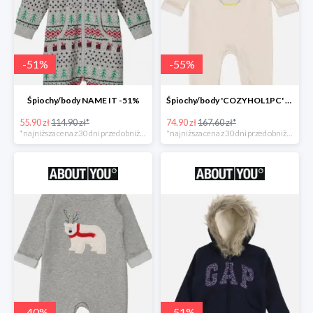
-
51
%
-
55
%
Śpiochy/body NAME IT -51%
Śpiochy/body 'COZYHOL1PC' GAP -55%
55.90 zł
114.90 zł*
74.90 zł
167.60 zł*
*najniższa cena z 30 dni przed obniżką
*najniższa cena z 30 dni przed obniżką
-
40
%
-
51
%