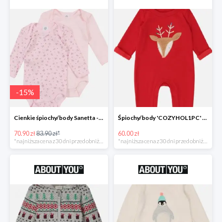
-
15
%
Cienkie śpiochy/body Sanetta -15%
Śpiochy/body 'COZYHOL1PC' GAP -60%
70.90 zł
83.90 zł*
60.00 zł
*najniższa cena z 30 dni przed obniżką
*najniższa cena z 30 dni przed obniżką