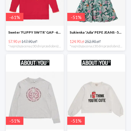
-
61
%
-
51
%
Sweter 'FLIPPY SWTR' GAP -61%
Sukienka 'Julia' PEPE JEANS -51%
57.90 zł
147.90 zł*
124.90 zł
252.90 zł*
*najniższa cena z 30 dni przed obniżką
*najniższa cena z 30 dni przed obniżką
-
51
%
-
51
%