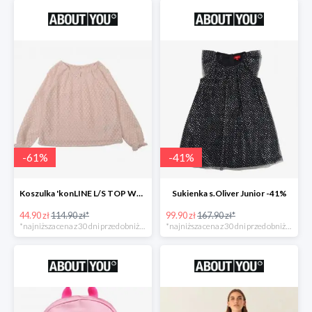
-
61
%
-
41
%
Koszulka 'konLINE L/S TOP WVN' KIDS ONLY -61%
Sukienka s.Oliver Junior -41%
44.90 zł
114.90 zł*
99.90 zł
167.90 zł*
*najniższa cena z 30 dni przed obniżką
*najniższa cena z 30 dni przed obniżką