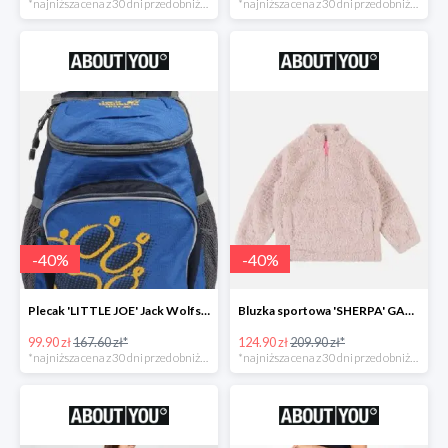
*najniższa cena z 30 dni przed obniżką
*najniższa cena z 30 dni przed obniżką
-
40
%
-
40
%
Plecak 'LITTLE JOE' Jack Wolfskin -40%
Bluzka sportowa 'SHERPA' GAP -40%
99.90 zł
167.60 zł*
124.90 zł
209.90 zł*
*najniższa cena z 30 dni przed obniżką
*najniższa cena z 30 dni przed obniżką