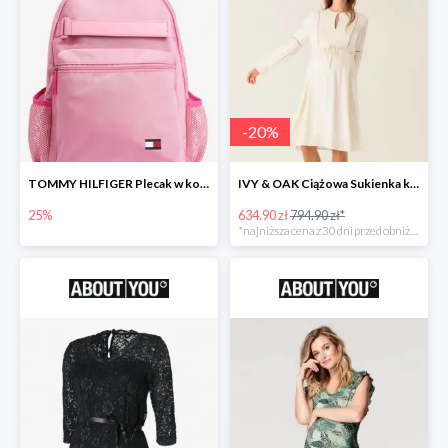
-
20
%
TOMMY HILFIGER Plecak w kolorze różowym -25%
IVY & OAK Ciążowa Sukienka koszulowa -20%
25%
634.90 zł
794.90 zł*
*najniższa cena z 30 dni przed obniżką