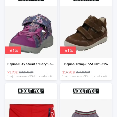
-
61
%
-
61
%
Pepino Buty otwarte "Gery" -61%
Pepino Trampki "ZACH" -61%
91.90 zł
232.90 zł*
114.90 zł
294.89 zł*
*najniższa cena z 30 dni przed obniżką
*najniższa cena z 30 dni przed obniżką