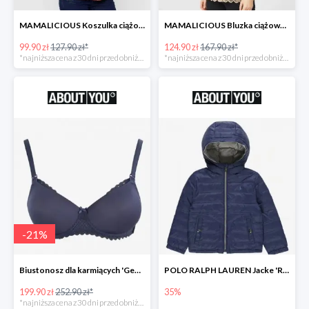
MAMALICIOUS Koszulka ciążowa 'Zana' -26%
MAMALICIOUS Bluzka ciążowa -26%
99.90 zł
127.90 zł*
124.90 zł
167.90 zł*
*najniższa cena z 30 dni przed obniżką
*najniższa cena z 30 dni przed obniżką
-
21
%
Biustonosz dla karmiących 'Geo Lace' -21%
POLO RALPH LAUREN Jacke 'REVERSE' w kolorze granatowym
199.90 zł
252.90 zł*
35%
*najniższa cena z 30 dni przed obniżką