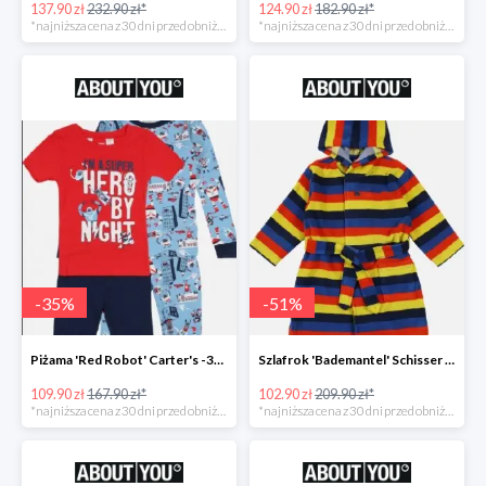
137.90 zł
232.90 zł*
124.90 zł
182.90 zł*
*najniższa cena z 30 dni przed obniżką
*najniższa cena z 30 dni przed obniżką
-
35
%
-
51
%
Piżama 'Red Robot' Carter's -35%
Szlafrok 'Bademantel' Schisser -51%
109.90 zł
167.90 zł*
102.90 zł
209.90 zł*
*najniższa cena z 30 dni przed obniżką
*najniższa cena z 30 dni przed obniżką