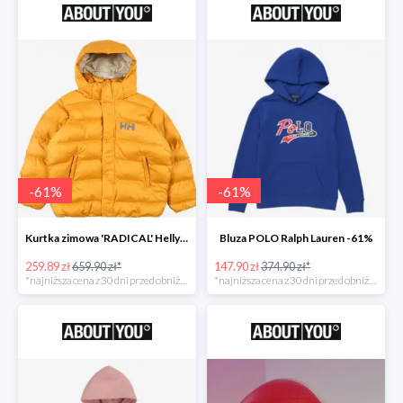
-
61
%
-
61
%
Kurtka zimowa 'RADICAL' Helly Hansen -61%
Bluza POLO Ralph Lauren -61%
259.89 zł
659.90 zł*
147.90 zł
374.90 zł*
*najniższa cena z 30 dni przed obniżką
*najniższa cena z 30 dni przed obniżką