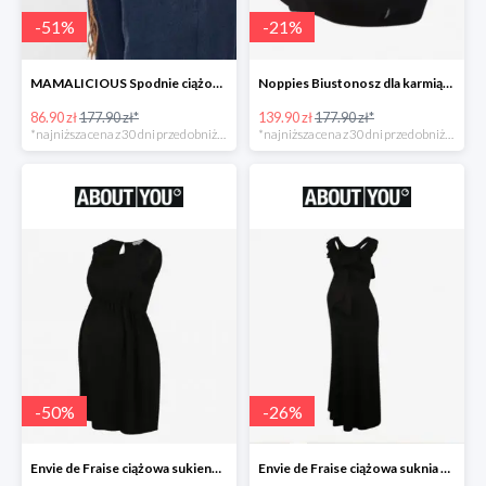
-
51
%
-
21
%
MAMALICIOUS Spodnie ciążowe -51%
Noppies Biustonosz dla karmiących -21%
86.90 zł
177.90 zł*
139.90 zł
177.90 zł*
*najniższa cena z 30 dni przed obniżką
*najniższa cena z 30 dni przed obniżką
-
50
%
-
26
%
Envie de Fraise ciążowa sukienka 'Madeleine' -50%
Envie de Fraise ciążowa suknia wieczorowa 'Lucille' -26%