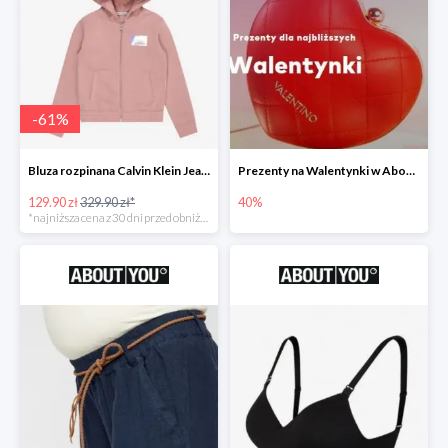
-
61
%
Bluza rozpinana Calvin Klein Jeans -61%
Prezenty na Walentynki w About You do -40%
129.90 zł
329.90 zł*
40%
*najniższa cena z 30 dni przed obniżką