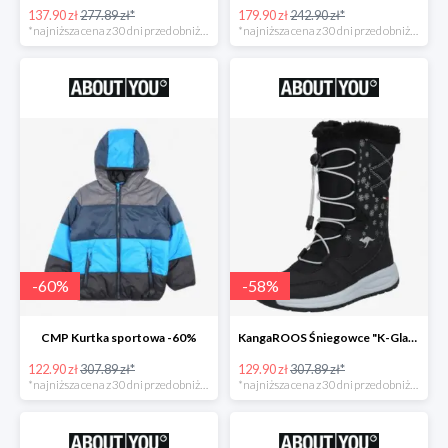
137.90 zł
277.89 zł*
179.90 zł
242.90 zł*
*najniższa cena z 30 dni przed obniżką
*najniższa cena z 30 dni przed obniżką
-
60
%
-
58
%
CMP Kurtka sportowa -60%
KangaROOS Śniegowce "K-Glaze RTX -60%
122.90 zł
307.89 zł*
129.90 zł
307.89 zł*
*najniższa cena z 30 dni przed obniżką
*najniższa cena z 30 dni przed obniżką