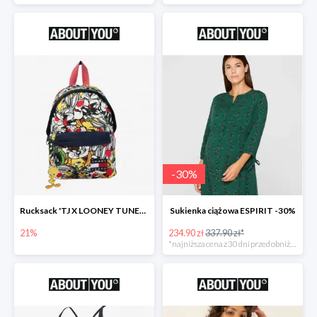
-
30
%
Rucksack 'TJ X LOONEY TUNES Plecak
Sukienka ciążowa ESPIRIT -30%
21%
234.90 zł
337.90 zł*
*najniższa cena z 30 dni przed obniżką