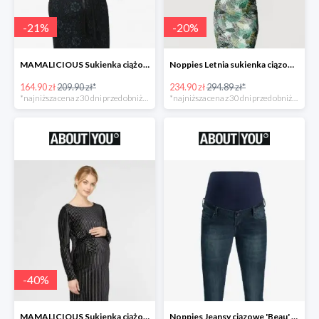
-
21
%
-
20
%
MAMALICIOUS Sukienka ciążowa -21%
Noppies Letnia sukienka ciązowa 'Belle' -20%
164.90 zł
209.90 zł*
234.90 zł
294.89 zł*
*najniższa cena z 30 dni przed obniżką
*najniższa cena z 30 dni przed obniżką
-
40
%
MAMALICIOUS Sukienka ciążowa -40%
Noppies Jeansy ciązowe 'Beau' -51%