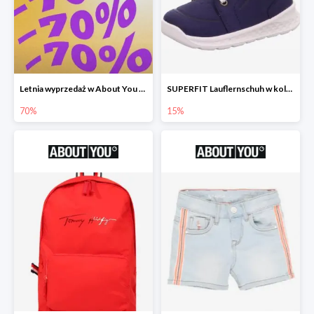
Letnia wyprzedaż w About You do -70%
SUPERFIT Lauflernschuh w kolorze Niebieski -15%
70%
15%