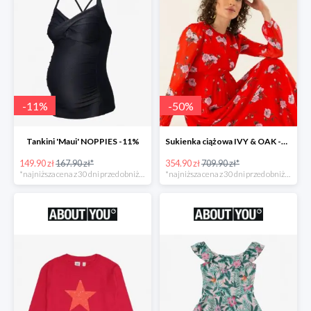
-
11
%
-
50
%
Tankini 'Maui' NOPPIES -11%
Sukienka ciążowa IVY & OAK -50%
149.90 zł
167.90 zł*
354.90 zł
709.90 zł*
*najniższa cena z 30 dni przed obniżką
*najniższa cena z 30 dni przed obniżką