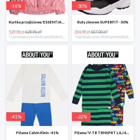
-
16
%
-
30
%
Kurtka przejściowa 'ESSENTIAL TOMMY TAPE JACKET -16%
Buty zimowe SUPERFIT -30%
529.90 zł
629.90 zł*
354.90 zł
507.00 zł*
*najniższa cena z 30 dni przed obniżką
*najniższa cena z 30 dni przed obniżką
-
41
%
-
32
%
Piżama Calvin Klein -41%
Piżama 'V-TB TRNSPRT LJLJ 4PC' GAP -32%