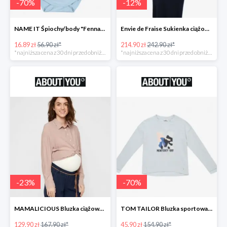
-
70
%
-
12
%
NAME IT Śpiochy/body "Fenna" -70%
Envie de Fraise Sukienka ciążowa "Chantal" -12%
16.89 zł
56.90 zł*
214.90 zł
242.90 zł*
*najniższa cena z 30 dni przed obniżką
*najniższa cena z 30 dni przed obniżką
-
23
%
-
70
%
MAMALICIOUS Bluzka ciążowa -23%
TOM TAILOR Bluzka sportowa -70%
129.90 zł
167.90 zł*
45.90 zł
154.90 zł*