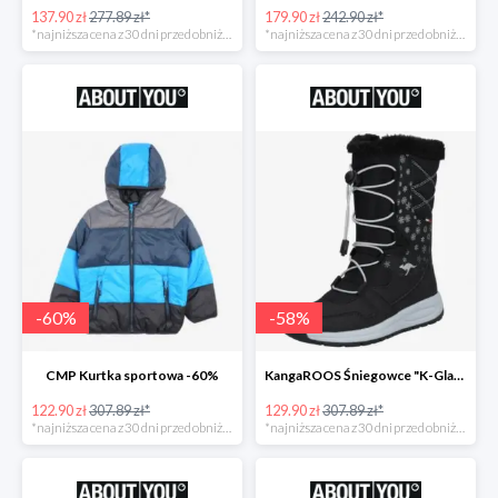
137.90 zł
277.89 zł*
179.90 zł
242.90 zł*
*najniższa cena z 30 dni przed obniżką
*najniższa cena z 30 dni przed obniżką
-
60
%
-
58
%
CMP Kurtka sportowa -60%
KangaROOS Śniegowce "K-Glaze RTX -60%
122.90 zł
307.89 zł*
129.90 zł
307.89 zł*
*najniższa cena z 30 dni przed obniżką
*najniższa cena z 30 dni przed obniżką