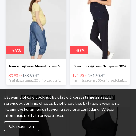
-
56
%
-
30
%
Jeansy ciążowe Mamalicious -56%
Spodnie ciążowe Noppies -30%
83.90 zł
188.60 zł*
174.90 zł
251.60 zł*
*najniższa cena z 30 dni przed obniżką
*najniższa cena z 30 dni przed obniżką
Używamy plików cookies, by ułatwić korzystanie z naszych
serwisów. Jeśli nie chcesz, by pliki cookies były zapisywane na
Twoim dysku, zmień ustawienia swojej przeglądarki. Więcej
informacji:
polityka prywatności
.
Ok, rozumiem