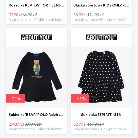
Koszulka REVIEW FOR TEENS -51%
Bluzka Sportowa KIDS ONLY -51%
32.90 zł
66.90 zł*
55.90 zł
114.90 zł*
*najniższa cena z 30 dni przed obniżką
*najniższa cena z 30 dni przed obniżką
-
21
%
-
51
%
Sukienka 'BEAR' POLO Ralph Lauren -21%
Sukienka ESPIRIT -51%
299.89 zł
377.90 zł*
82.90 zł
167.90 zł*
*najniższa cena z 30 dni przed obniżką
*najniższa cena z 30 dni przed obniżką