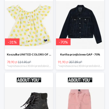
-
31
%
-
70
%
Koszulka UNITED COLORS OF BENETTON
Kurtka przejściowa GAP -70%
78.90 zł
114.90 zł*
91.90 zł
307.89 zł*
*najniższa cena z 30 dni przed obniżką
*najniższa cena z 30 dni przed obniżką