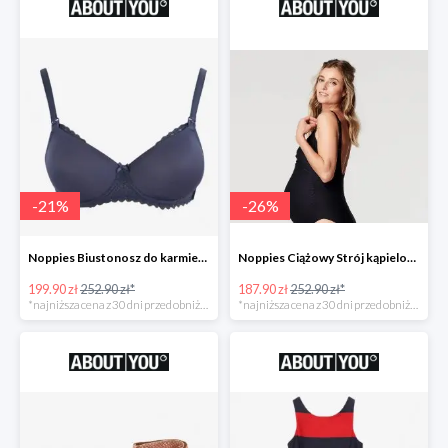
-
21
%
-
26
%
Noppies Biustonosz do karmienia 'Geo Lace' -21%
Noppies Ciążowy Strój kąpielowy 'Bibi' -26%
199.90 zł
252.90 zł*
187.90 zł
252.90 zł*
*najniższa cena z 30 dni przed obniżką
*najniższa cena z 30 dni przed obniżką