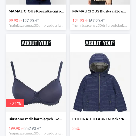
MAMALICIOUS Koszulka ciążowa 'Zana' -26%
MAMALICIOUS Bluzka ciążowa -26%
99.90 zł
127.90 zł*
124.90 zł
167.90 zł*
*najniższa cena z 30 dni przed obniżką
*najniższa cena z 30 dni przed obniżką
-
21
%
Biustonosz dla karmiących 'Geo Lace' -21%
POLO RALPH LAUREN Jacke 'REVERSE' w kolorze granatowym
199.90 zł
252.90 zł*
35%
*najniższa cena z 30 dni przed obniżką