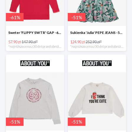
-
61
%
-
51
%
Sweter 'FLIPPY SWTR' GAP -61%
Sukienka 'Julia' PEPE JEANS -51%
57.90 zł
147.90 zł*
124.90 zł
252.90 zł*
*najniższa cena z 30 dni przed obniżką
*najniższa cena z 30 dni przed obniżką
-
51
%
-
51
%