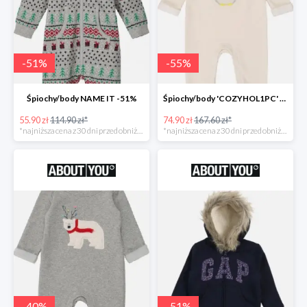
-
51
%
-
55
%
Śpiochy/body NAME IT -51%
Śpiochy/body 'COZYHOL1PC' GAP -55%
55.90 zł
114.90 zł*
74.90 zł
167.60 zł*
*najniższa cena z 30 dni przed obniżką
*najniższa cena z 30 dni przed obniżką
-
40
%
-
51
%