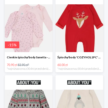
-
15
%
Cienkie śpiochy/body Sanetta -15%
Śpiochy/body 'COZYHOL1PC' GAP -60%
70.90 zł
83.90 zł*
60.00 zł
*najniższa cena z 30 dni przed obniżką
*najniższa cena z 30 dni przed obniżką