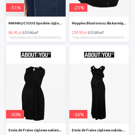
-
51
%
-
21
%
MAMALICIOUS Spodnie ciążowe -51%
Noppies Biustonosz dla karmiących -21%
86.90 zł
177.90 zł*
139.90 zł
177.90 zł*
*najniższa cena z 30 dni przed obniżką
*najniższa cena z 30 dni przed obniżką
-
50
%
-
26
%
Envie de Fraise ciążowa sukienka 'Madeleine' -50%
Envie de Fraise ciążowa suknia wieczorowa 'Lucille' -26%