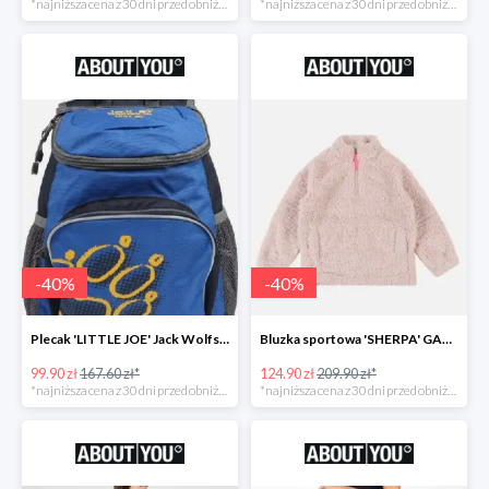
*najniższa cena z 30 dni przed obniżką
*najniższa cena z 30 dni przed obniżką
-
40
%
-
40
%
Plecak 'LITTLE JOE' Jack Wolfskin -40%
Bluzka sportowa 'SHERPA' GAP -40%
99.90 zł
167.60 zł*
124.90 zł
209.90 zł*
*najniższa cena z 30 dni przed obniżką
*najniższa cena z 30 dni przed obniżką