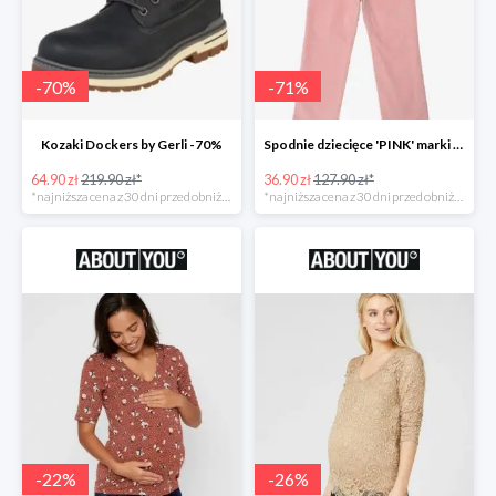
-
70
%
-
71
%
Kozaki Dockers by Gerli -70%
Spodnie dziecięce 'PINK' marki GAP -71%
64.90 zł
219.90 zł*
36.90 zł
127.90 zł*
*najniższa cena z 30 dni przed obniżką
*najniższa cena z 30 dni przed obniżką
-
22
%
-
26
%