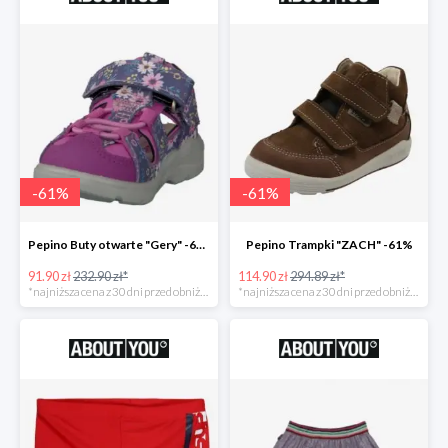
-
61
%
-
61
%
Pepino Buty otwarte "Gery" -61%
Pepino Trampki "ZACH" -61%
91.90 zł
232.90 zł*
114.90 zł
294.89 zł*
*najniższa cena z 30 dni przed obniżką
*najniższa cena z 30 dni przed obniżką