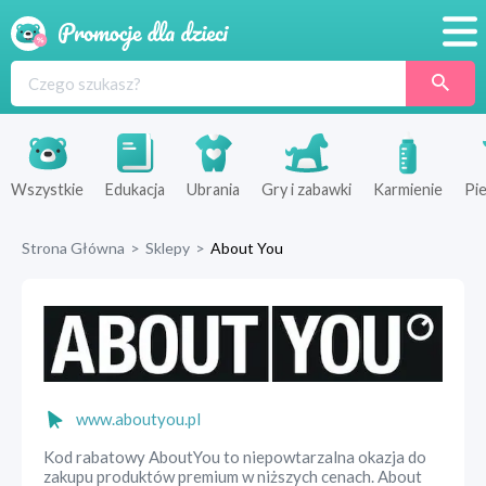
Promocje
Produkty
Sklepy
Wszystkie
Edukacja
Ubrania
Gry i zabawki
Karmienie
Pie
Blog
Strona Główna
>
Sklepy
>
About You
Wyprawka
www.aboutyou.pl
Kod rabatowy AboutYou to niepowtarzalna okazja do
zakupu produktów premium w niższych cenach. About