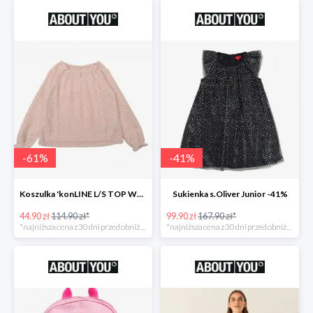
-
61
%
-
41
%
Koszulka 'konLINE L/S TOP WVN' KIDS ONLY -61%
Sukienka s.Oliver Junior -41%
44.90 zł
114.90 zł*
99.90 zł
167.90 zł*
*najniższa cena z 30 dni przed obniżką
*najniższa cena z 30 dni przed obniżką