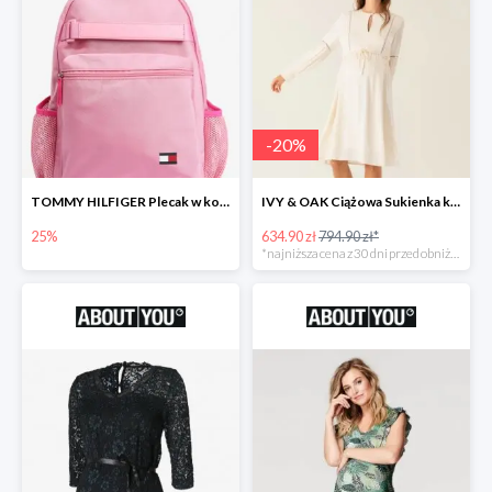
-
20
%
TOMMY HILFIGER Plecak w kolorze różowym -25%
IVY & OAK Ciążowa Sukienka koszulowa -20%
25%
634.90 zł
794.90 zł*
*najniższa cena z 30 dni przed obniżką