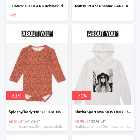
TOMMY HILFIGER Rucksack Plecak -15%
Jeansy 'P04510 Sanna' GARCIA -69%
15%
-
61
%
-
71
%
Śpiochy/body 'NBFOTILIA' Name It -62%
Bluzka Sportowa KIDS ONLY -71%
60.90 zł
154.90 zł*
38.90 zł
132.90 zł*
*najniższa cena z 30 dni przed obniżką
*najniższa cena z 30 dni przed obniżką