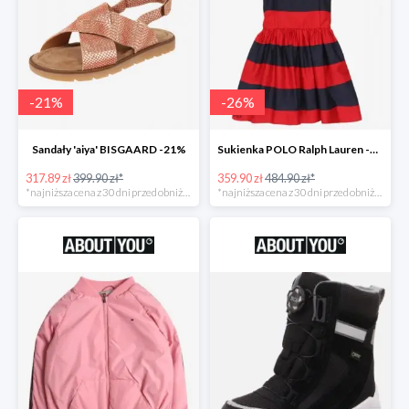
-
21
%
-
26
%
Sandały 'aiya' BISGAARD -21%
Sukienka POLO Ralph Lauren -26%
317.89 zł
399.90 zł*
359.90 zł
484.90 zł*
*najniższa cena z 30 dni przed obniżką
*najniższa cena z 30 dni przed obniżką