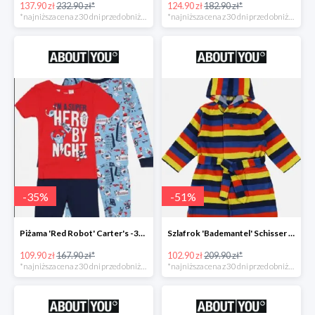
137.90 zł
232.90 zł*
124.90 zł
182.90 zł*
*najniższa cena z 30 dni przed obniżką
*najniższa cena z 30 dni przed obniżką
-
35
%
-
51
%
Piżama 'Red Robot' Carter's -35%
Szlafrok 'Bademantel' Schisser -51%
109.90 zł
167.90 zł*
102.90 zł
209.90 zł*
*najniższa cena z 30 dni przed obniżką
*najniższa cena z 30 dni przed obniżką