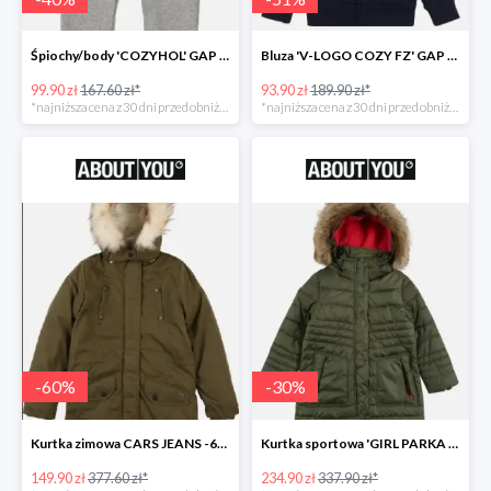
Śpiochy/body 'COZYHOL' GAP - 40%
Bluza 'V-LOGO COZY FZ' GAP -51%
99.90 zł
167.60 zł*
93.90 zł
189.90 zł*
*najniższa cena z 30 dni przed obniżką
*najniższa cena z 30 dni przed obniżką
-
60
%
-
30
%
Kurtka zimowa CARS JEANS -60%
Kurtka sportowa 'GIRL PARKA SNAPS HOOD' CMP -30%
149.90 zł
377.60 zł*
234.90 zł
337.90 zł*