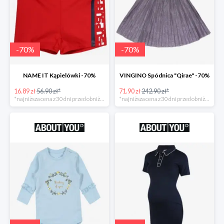
-
70
%
-
70
%
NAME IT Kąpielówki -70%
VINGINO Spódnica "Qirae" -70%
16.89 zł
56.90 zł*
71.90 zł
242.90 zł*
*najniższa cena z 30 dni przed obniżką
*najniższa cena z 30 dni przed obniżką