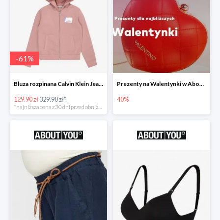
-
61
%
Bluza rozpinana Calvin Klein Jeans -61%
Prezenty na Walentynki w About You do -40%
129.90 zł
329.90 zł*
40%
*najniższa cena z 30 dni przed obniżką