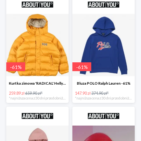
-
61
%
-
61
%
Kurtka zimowa 'RADICAL' Helly Hansen -61%
Bluza POLO Ralph Lauren -61%
259.89 zł
659.90 zł*
147.90 zł
374.90 zł*
*najniższa cena z 30 dni przed obniżką
*najniższa cena z 30 dni przed obniżką