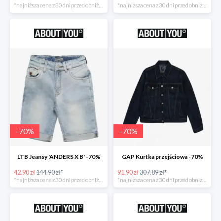
*najniższa cena z 30 dni przed obniżką
*najniższa cena z 30 dni przed obniżką
-
70
%
-
70
%
LTB Jeansy 'ANDERS X B' -70%
GAP Kurtka przejściowa -70%
42.90 zł
144.90 zł*
91.90 zł
307.89 zł*
*najniższa cena z 30 dni przed obniżką
*najniższa cena z 30 dni przed obniżką