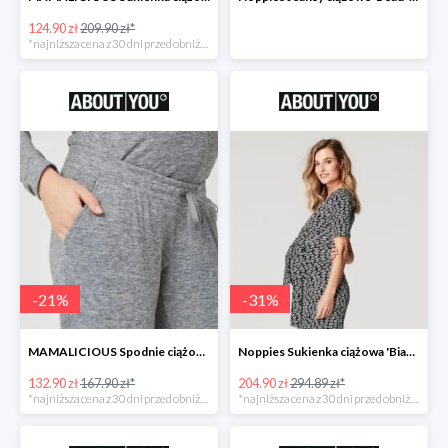
124.90 zł
209.90 zł*
*najniższa cena z 30 dni przed obniżką
-
21
%
-
31
%
MAMALICIOUS Spodnie ciążowe -21%
Noppies Sukienka ciążowa 'Bianca' -31%
132.90 zł
167.90 zł*
204.90 zł
294.89 zł*
*najniższa cena z 30 dni przed obniżką
*najniższa cena z 30 dni przed obniżką