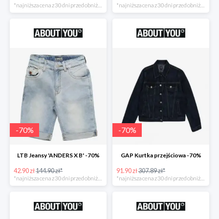
*najniższa cena z 30 dni przed obniżką
*najniższa cena z 30 dni przed obniżką
-
70
%
-
70
%
LTB Jeansy 'ANDERS X B' -70%
GAP Kurtka przejściowa -70%
42.90 zł
144.90 zł*
91.90 zł
307.89 zł*
*najniższa cena z 30 dni przed obniżką
*najniższa cena z 30 dni przed obniżką