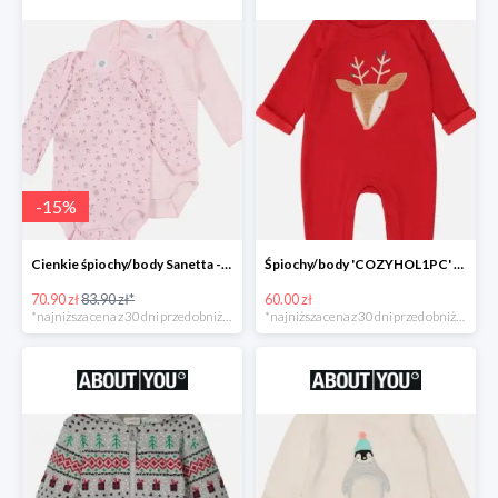
-
15
%
Cienkie śpiochy/body Sanetta -15%
Śpiochy/body 'COZYHOL1PC' GAP -60%
70.90 zł
83.90 zł*
60.00 zł
*najniższa cena z 30 dni przed obniżką
*najniższa cena z 30 dni przed obniżką