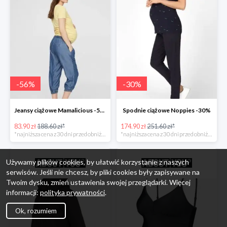
-
56
%
-
30
%
Jeansy ciążowe Mamalicious -56%
Spodnie ciążowe Noppies -30%
83.90 zł
188.60 zł*
174.90 zł
251.60 zł*
*najniższa cena z 30 dni przed obniżką
*najniższa cena z 30 dni przed obniżką
Używamy plików cookies, by ułatwić korzystanie z naszych
serwisów. Jeśli nie chcesz, by pliki cookies były zapisywane na
Twoim dysku, zmień ustawienia swojej przeglądarki. Więcej
informacji:
polityka prywatności
.
Ok, rozumiem