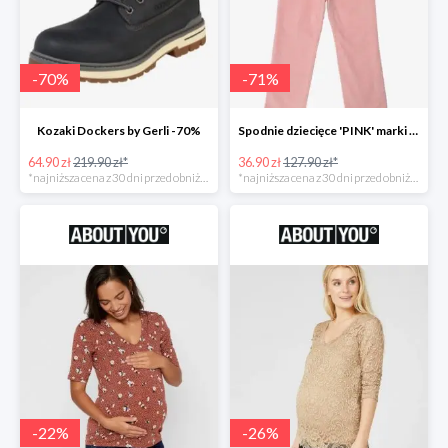
-
70
%
-
71
%
Kozaki Dockers by Gerli -70%
Spodnie dziecięce 'PINK' marki GAP -71%
64.90 zł
219.90 zł*
36.90 zł
127.90 zł*
*najniższa cena z 30 dni przed obniżką
*najniższa cena z 30 dni przed obniżką
-
22
%
-
26
%