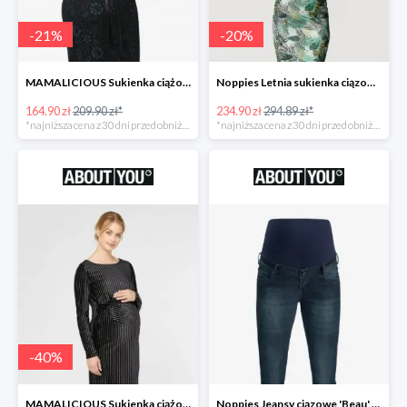
-
21
%
-
20
%
MAMALICIOUS Sukienka ciążowa -21%
Noppies Letnia sukienka ciązowa 'Belle' -20%
164.90 zł
209.90 zł*
234.90 zł
294.89 zł*
*najniższa cena z 30 dni przed obniżką
*najniższa cena z 30 dni przed obniżką
-
40
%
MAMALICIOUS Sukienka ciążowa -40%
Noppies Jeansy ciązowe 'Beau' -51%