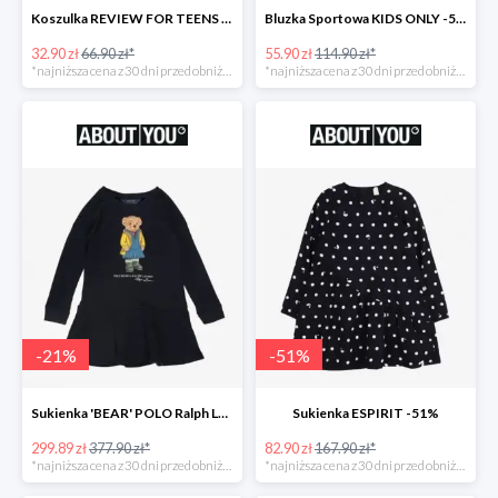
Koszulka REVIEW FOR TEENS -51%
Bluzka Sportowa KIDS ONLY -51%
32.90 zł
66.90 zł*
55.90 zł
114.90 zł*
*najniższa cena z 30 dni przed obniżką
*najniższa cena z 30 dni przed obniżką
-
21
%
-
51
%
Sukienka 'BEAR' POLO Ralph Lauren -21%
Sukienka ESPIRIT -51%
299.89 zł
377.90 zł*
82.90 zł
167.90 zł*
*najniższa cena z 30 dni przed obniżką
*najniższa cena z 30 dni przed obniżką