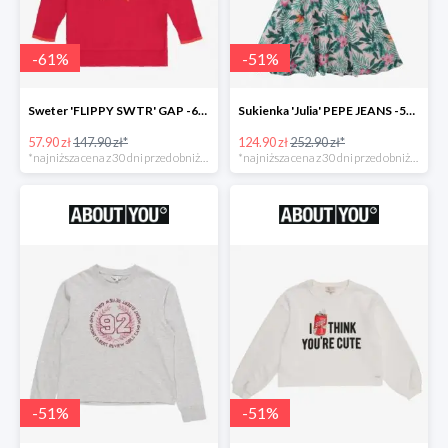
-
61
%
-
51
%
Sweter 'FLIPPY SWTR' GAP -61%
Sukienka 'Julia' PEPE JEANS -51%
57.90 zł
147.90 zł*
124.90 zł
252.90 zł*
*najniższa cena z 30 dni przed obniżką
*najniższa cena z 30 dni przed obniżką
-
51
%
-
51
%