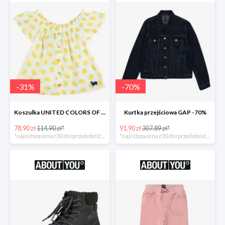
-
31
%
-
70
%
Koszulka UNITED COLORS OF BENETTON
Kurtka przejściowa GAP -70%
78.90 zł
114.90 zł*
91.90 zł
307.89 zł*
*najniższa cena z 30 dni przed obniżką
*najniższa cena z 30 dni przed obniżką