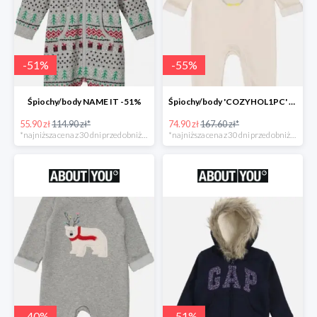
-
51
%
-
55
%
Śpiochy/body NAME IT -51%
Śpiochy/body 'COZYHOL1PC' GAP -55%
55.90 zł
114.90 zł*
74.90 zł
167.60 zł*
*najniższa cena z 30 dni przed obniżką
*najniższa cena z 30 dni przed obniżką
-
40
%
-
51
%