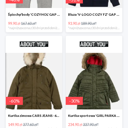
Śpiochy/body 'COZYHOL' GAP - 40%
Bluza 'V-LOGO COZY FZ' GAP -51%
99.90 zł
167.60 zł*
93.90 zł
189.90 zł*
*najniższa cena z 30 dni przed obniżką
*najniższa cena z 30 dni przed obniżką
-
60
%
-
30
%
Kurtka zimowa CARS JEANS -60%
Kurtka sportowa 'GIRL PARKA SNAPS HOOD' CMP -30%
149.90 zł
377.60 zł*
234.90 zł
337.90 zł*