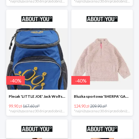
*najniższa cena z 30 dni przed obniżką
*najniższa cena z 30 dni przed obniżką
-
40
%
-
40
%
Plecak 'LITTLE JOE' Jack Wolfskin -40%
Bluzka sportowa 'SHERPA' GAP -40%
99.90 zł
167.60 zł*
124.90 zł
209.90 zł*
*najniższa cena z 30 dni przed obniżką
*najniższa cena z 30 dni przed obniżką