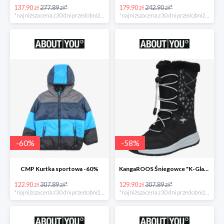
137.90 zł
277.89 zł*
179.90 zł
242.90 zł*
*najniższa cena z 30 dni przed obniżką
*najniższa cena z 30 dni przed obniżką
-
60
%
-
58
%
CMP Kurtka sportowa -60%
KangaROOS Śniegowce "K-Glaze RTX -60%
122.90 zł
307.89 zł*
129.90 zł
307.89 zł*
*najniższa cena z 30 dni przed obniżką
*najniższa cena z 30 dni przed obniżką