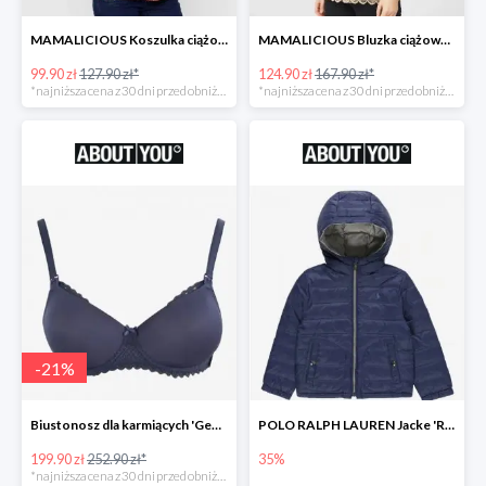
MAMALICIOUS Koszulka ciążowa 'Zana' -26%
MAMALICIOUS Bluzka ciążowa -26%
99.90 zł
127.90 zł*
124.90 zł
167.90 zł*
*najniższa cena z 30 dni przed obniżką
*najniższa cena z 30 dni przed obniżką
-
21
%
Biustonosz dla karmiących 'Geo Lace' -21%
POLO RALPH LAUREN Jacke 'REVERSE' w kolorze granatowym
199.90 zł
252.90 zł*
35%
*najniższa cena z 30 dni przed obniżką