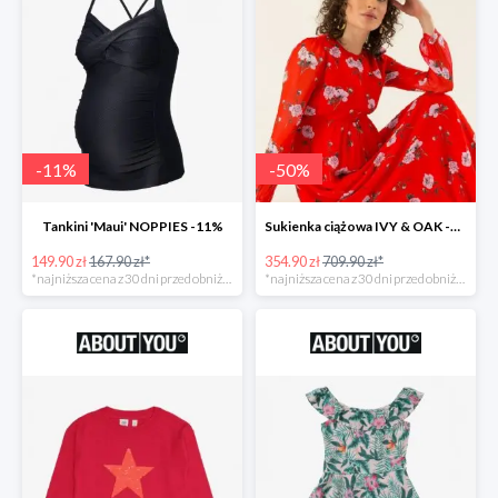
-
11
%
-
50
%
Tankini 'Maui' NOPPIES -11%
Sukienka ciążowa IVY & OAK -50%
149.90 zł
167.90 zł*
354.90 zł
709.90 zł*
*najniższa cena z 30 dni przed obniżką
*najniższa cena z 30 dni przed obniżką