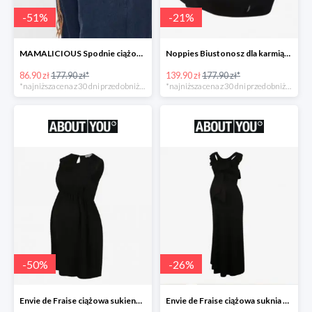
-
51
%
-
21
%
MAMALICIOUS Spodnie ciążowe -51%
Noppies Biustonosz dla karmiących -21%
86.90 zł
177.90 zł*
139.90 zł
177.90 zł*
*najniższa cena z 30 dni przed obniżką
*najniższa cena z 30 dni przed obniżką
-
50
%
-
26
%
Envie de Fraise ciążowa sukienka 'Madeleine' -50%
Envie de Fraise ciążowa suknia wieczorowa 'Lucille' -26%