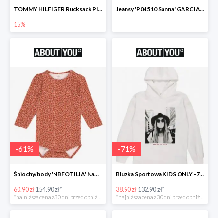
TOMMY HILFIGER Rucksack Plecak -15%
Jeansy 'P04510 Sanna' GARCIA -69%
15%
-
61
%
-
71
%
Śpiochy/body 'NBFOTILIA' Name It -62%
Bluzka Sportowa KIDS ONLY -71%
60.90 zł
154.90 zł*
38.90 zł
132.90 zł*
*najniższa cena z 30 dni przed obniżką
*najniższa cena z 30 dni przed obniżką