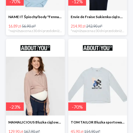
-
70
%
-
12
%
NAME IT Śpiochy/body "Fenna" -70%
Envie de Fraise Sukienka ciążowa "Chantal" -12%
16.89 zł
56.90 zł*
214.90 zł
242.90 zł*
*najniższa cena z 30 dni przed obniżką
*najniższa cena z 30 dni przed obniżką
-
23
%
-
70
%
MAMALICIOUS Bluzka ciążowa -23%
TOM TAILOR Bluzka sportowa -70%
129.90 zł
167.90 zł*
45.90 zł
154.90 zł*