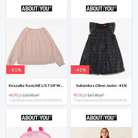
-
61
%
-
41
%
Koszulka 'konLINE L/S TOP WVN' KIDS ONLY -61%
Sukienka s.Oliver Junior -41%
44.90 zł
114.90 zł*
99.90 zł
167.90 zł*
*najniższa cena z 30 dni przed obniżką
*najniższa cena z 30 dni przed obniżką