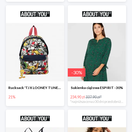
-
30
%
Rucksack 'TJ X LOONEY TUNES Plecak
Sukienka ciążowa ESPIRIT -30%
21%
234.90 zł
337.90 zł*
*najniższa cena z 30 dni przed obniżką