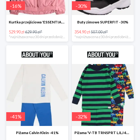
-
16
%
-
30
%
Kurtka przejściowa 'ESSENTIAL TOMMY TAPE JACKET -16%
Buty zimowe SUPERFIT -30%
529.90 zł
629.90 zł*
354.90 zł
507.00 zł*
*najniższa cena z 30 dni przed obniżką
*najniższa cena z 30 dni przed obniżką
-
41
%
-
32
%
Piżama Calvin Klein -41%
Piżama 'V-TB TRNSPRT LJLJ 4PC' GAP -32%