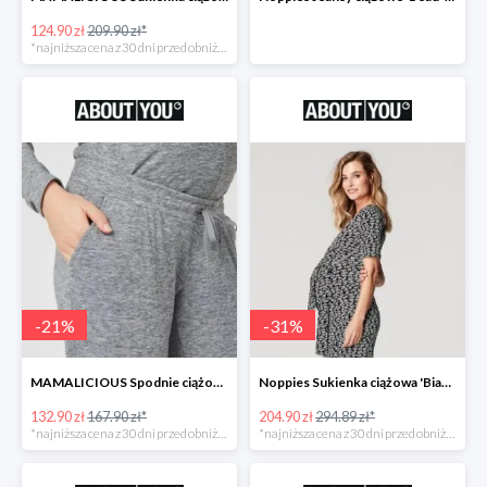
124.90 zł
209.90 zł*
*najniższa cena z 30 dni przed obniżką
-
21
%
-
31
%
MAMALICIOUS Spodnie ciążowe -21%
Noppies Sukienka ciążowa 'Bianca' -31%
132.90 zł
167.90 zł*
204.90 zł
294.89 zł*
*najniższa cena z 30 dni przed obniżką
*najniższa cena z 30 dni przed obniżką