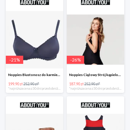
-
21
%
-
26
%
Noppies Biustonosz do karmienia 'Geo Lace' -21%
Noppies Ciążowy Strój kąpielowy 'Bibi' -26%
199.90 zł
252.90 zł*
187.90 zł
252.90 zł*
*najniższa cena z 30 dni przed obniżką
*najniższa cena z 30 dni przed obniżką