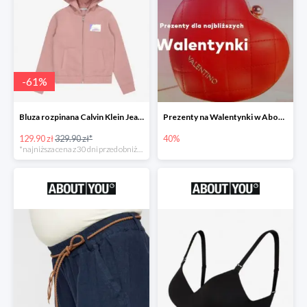
-
61
%
Bluza rozpinana Calvin Klein Jeans -61%
Prezenty na Walentynki w About You do -40%
129.90 zł
329.90 zł*
40%
*najniższa cena z 30 dni przed obniżką