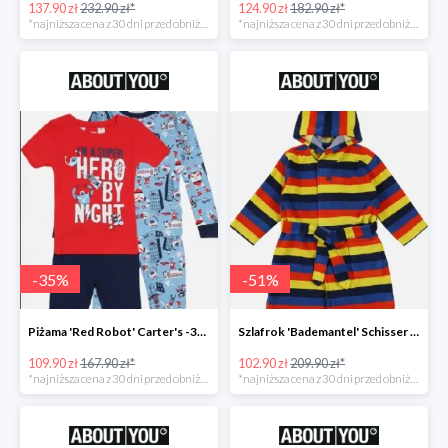
137.90 zł
232.90 zł*
124.90 zł
182.90 zł*
*najniższa cena z 30 dni przed obniżką
*najniższa cena z 30 dni przed obniżką
-
35
%
-
51
%
Piżama 'Red Robot' Carter's -35%
Szlafrok 'Bademantel' Schisser -51%
109.90 zł
167.90 zł*
102.90 zł
209.90 zł*
*najniższa cena z 30 dni przed obniżką
*najniższa cena z 30 dni przed obniżką