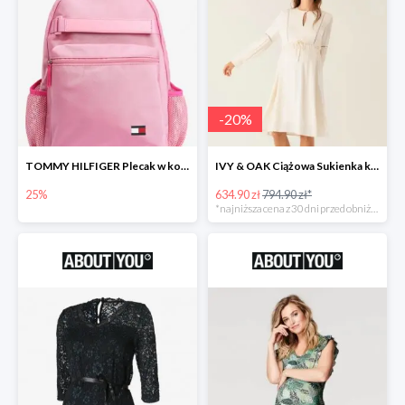
-
20
%
TOMMY HILFIGER Plecak w kolorze różowym -25%
IVY & OAK Ciążowa Sukienka koszulowa -20%
25%
634.90 zł
794.90 zł*
*najniższa cena z 30 dni przed obniżką