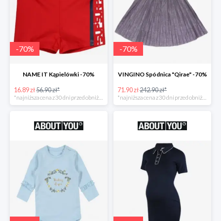
-
70
%
-
70
%
NAME IT Kąpielówki -70%
VINGINO Spódnica "Qirae" -70%
16.89 zł
56.90 zł*
71.90 zł
242.90 zł*
*najniższa cena z 30 dni przed obniżką
*najniższa cena z 30 dni przed obniżką