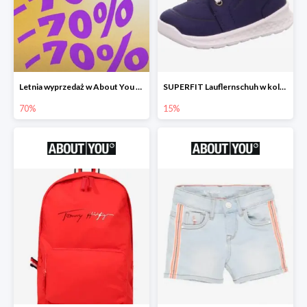
Letnia wyprzedaż w About You do -70%
SUPERFIT Lauflernschuh w kolorze Niebieski -15%
70%
15%