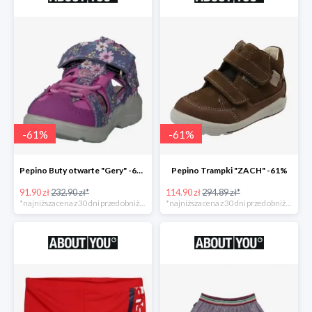
-
61
%
-
61
%
Pepino Buty otwarte "Gery" -61%
Pepino Trampki "ZACH" -61%
91.90 zł
232.90 zł*
114.90 zł
294.89 zł*
*najniższa cena z 30 dni przed obniżką
*najniższa cena z 30 dni przed obniżką