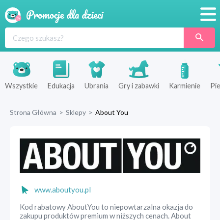
Promocje
Produkty
Sklepy
Wszystkie
Edukacja
Ubrania
Gry i zabawki
Karmienie
Pie
Blog
Strona Główna
>
Sklepy
>
About You
Wyprawka
www.aboutyou.pl
Kod rabatowy AboutYou to niepowtarzalna okazja do
zakupu produktów premium w niższych cenach. About