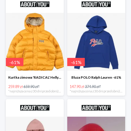
-
61
%
-
61
%
Kurtka zimowa 'RADICAL' Helly Hansen -61%
Bluza POLO Ralph Lauren -61%
259.89 zł
659.90 zł*
147.90 zł
374.90 zł*
*najniższa cena z 30 dni przed obniżką
*najniższa cena z 30 dni przed obniżką