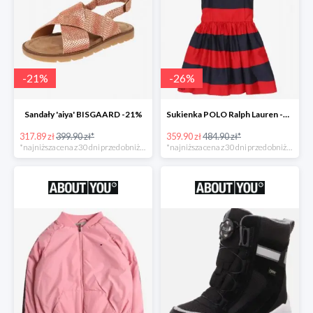
-
21
%
-
26
%
Sandały 'aiya' BISGAARD -21%
Sukienka POLO Ralph Lauren -26%
317.89 zł
399.90 zł*
359.90 zł
484.90 zł*
*najniższa cena z 30 dni przed obniżką
*najniższa cena z 30 dni przed obniżką