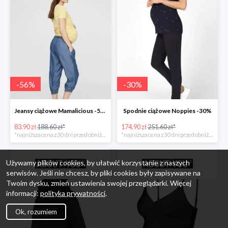
-
56
%
-
30
%
Jeansy ciążowe Mamalicious -56%
Spodnie ciążowe Noppies -30%
83.90 zł
188.60 zł*
174.90 zł
251.60 zł*
*najniższa cena z 30 dni przed obniżką
*najniższa cena z 30 dni przed obniżką
Używamy plików cookies, by ułatwić korzystanie z naszych
serwisów. Jeśli nie chcesz, by pliki cookies były zapisywane na
Twoim dysku, zmień ustawienia swojej przeglądarki. Więcej
informacji:
polityka prywatności
.
Ok, rozumiem