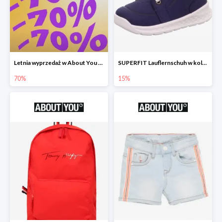
Letnia wyprzedaż w About You do -70%
SUPERFIT Lauflernschuh w kolorze Niebieski -15%
70%
15%