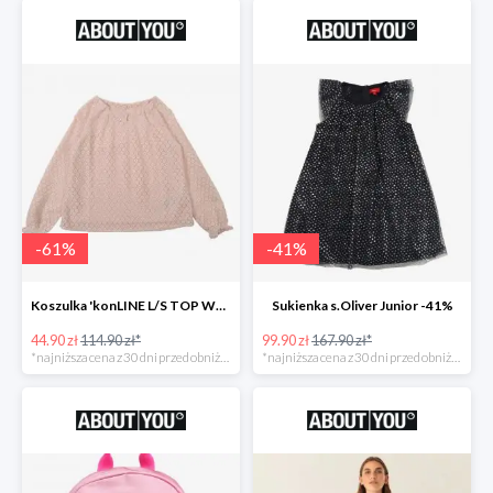
-
61
%
-
41
%
Koszulka 'konLINE L/S TOP WVN' KIDS ONLY -61%
Sukienka s.Oliver Junior -41%
44.90 zł
114.90 zł*
99.90 zł
167.90 zł*
*najniższa cena z 30 dni przed obniżką
*najniższa cena z 30 dni przed obniżką