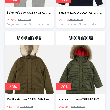
Śpiochy/body 'COZYHOL' GAP - 40%
Bluza 'V-LOGO COZY FZ' GAP -51%
99.90 zł
167.60 zł*
93.90 zł
189.90 zł*
*najniższa cena z 30 dni przed obniżką
*najniższa cena z 30 dni przed obniżką
-
60
%
-
30
%
Kurtka zimowa CARS JEANS -60%
Kurtka sportowa 'GIRL PARKA SNAPS HOOD' CMP -30%
149.90 zł
377.60 zł*
234.90 zł
337.90 zł*