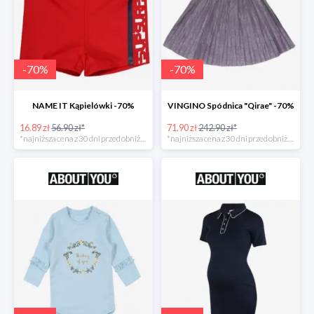
-
70
%
-
70
%
NAME IT Kąpielówki -70%
VINGINO Spódnica "Qirae" -70%
16.89 zł
56.90 zł*
71.90 zł
242.90 zł*
*najniższa cena z 30 dni przed obniżką
*najniższa cena z 30 dni przed obniżką