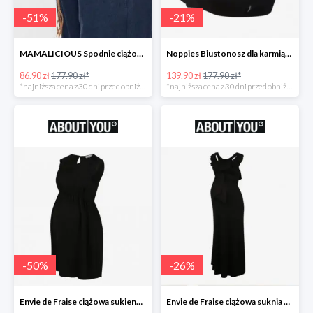
-
51
%
-
21
%
MAMALICIOUS Spodnie ciążowe -51%
Noppies Biustonosz dla karmiących -21%
86.90 zł
177.90 zł*
139.90 zł
177.90 zł*
*najniższa cena z 30 dni przed obniżką
*najniższa cena z 30 dni przed obniżką
-
50
%
-
26
%
Envie de Fraise ciążowa sukienka 'Madeleine' -50%
Envie de Fraise ciążowa suknia wieczorowa 'Lucille' -26%