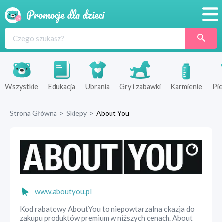
Promocje
Produkty
Sklepy
Wszystkie
Edukacja
Ubrania
Gry i zabawki
Karmienie
Pie
Blog
Strona Główna
>
Sklepy
>
About You
Wyprawka
www.aboutyou.pl
Kod rabatowy AboutYou to niepowtarzalna okazja do
zakupu produktów premium w niższych cenach. About