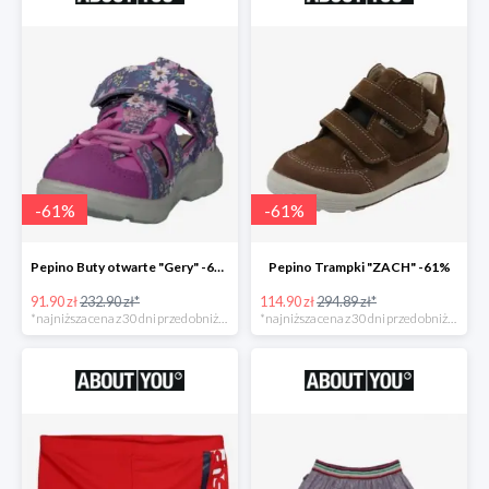
-
61
%
-
61
%
Pepino Buty otwarte "Gery" -61%
Pepino Trampki "ZACH" -61%
91.90 zł
232.90 zł*
114.90 zł
294.89 zł*
*najniższa cena z 30 dni przed obniżką
*najniższa cena z 30 dni przed obniżką