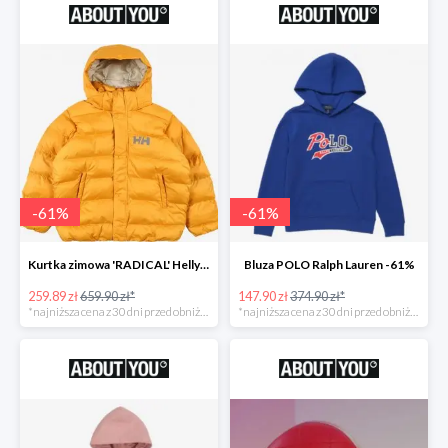
-
61
%
-
61
%
Kurtka zimowa 'RADICAL' Helly Hansen -61%
Bluza POLO Ralph Lauren -61%
259.89 zł
659.90 zł*
147.90 zł
374.90 zł*
*najniższa cena z 30 dni przed obniżką
*najniższa cena z 30 dni przed obniżką