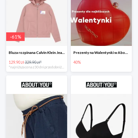
-
61
%
Bluza rozpinana Calvin Klein Jeans -61%
Prezenty na Walentynki w About You do -40%
129.90 zł
329.90 zł*
40%
*najniższa cena z 30 dni przed obniżką