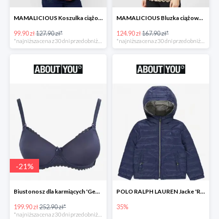
MAMALICIOUS Koszulka ciążowa 'Zana' -26%
MAMALICIOUS Bluzka ciążowa -26%
99.90 zł
127.90 zł*
124.90 zł
167.90 zł*
*najniższa cena z 30 dni przed obniżką
*najniższa cena z 30 dni przed obniżką
-
21
%
Biustonosz dla karmiących 'Geo Lace' -21%
POLO RALPH LAUREN Jacke 'REVERSE' w kolorze granatowym
199.90 zł
252.90 zł*
35%
*najniższa cena z 30 dni przed obniżką