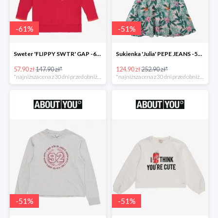
-
61
%
-
51
%
Sweter 'FLIPPY SWTR' GAP -61%
Sukienka 'Julia' PEPE JEANS -51%
57.90 zł
147.90 zł*
124.90 zł
252.90 zł*
*najniższa cena z 30 dni przed obniżką
*najniższa cena z 30 dni przed obniżką
-
51
%
-
51
%