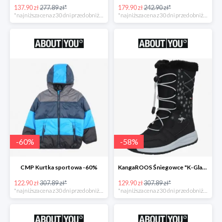
137.90 zł
277.89 zł*
179.90 zł
242.90 zł*
*najniższa cena z 30 dni przed obniżką
*najniższa cena z 30 dni przed obniżką
-
60
%
-
58
%
CMP Kurtka sportowa -60%
KangaROOS Śniegowce "K-Glaze RTX -60%
122.90 zł
307.89 zł*
129.90 zł
307.89 zł*
*najniższa cena z 30 dni przed obniżką
*najniższa cena z 30 dni przed obniżką