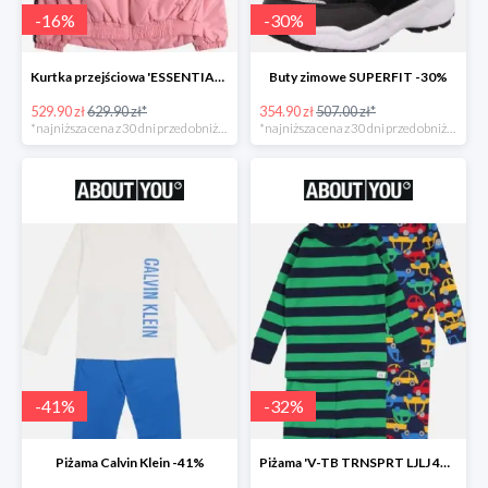
-
16
%
-
30
%
Kurtka przejściowa 'ESSENTIAL TOMMY TAPE JACKET -16%
Buty zimowe SUPERFIT -30%
529.90 zł
629.90 zł*
354.90 zł
507.00 zł*
*najniższa cena z 30 dni przed obniżką
*najniższa cena z 30 dni przed obniżką
-
41
%
-
32
%
Piżama Calvin Klein -41%
Piżama 'V-TB TRNSPRT LJLJ 4PC' GAP -32%