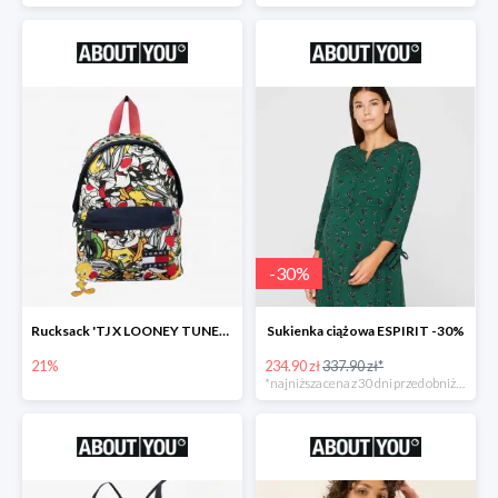
-
30
%
Rucksack 'TJ X LOONEY TUNES Plecak
Sukienka ciążowa ESPIRIT -30%
21%
234.90 zł
337.90 zł*
*najniższa cena z 30 dni przed obniżką