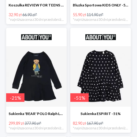
Koszulka REVIEW FOR TEENS -51%
Bluzka Sportowa KIDS ONLY -51%
32.90 zł
66.90 zł*
55.90 zł
114.90 zł*
*najniższa cena z 30 dni przed obniżką
*najniższa cena z 30 dni przed obniżką
-
21
%
-
51
%
Sukienka 'BEAR' POLO Ralph Lauren -21%
Sukienka ESPIRIT -51%
299.89 zł
377.90 zł*
82.90 zł
167.90 zł*
*najniższa cena z 30 dni przed obniżką
*najniższa cena z 30 dni przed obniżką