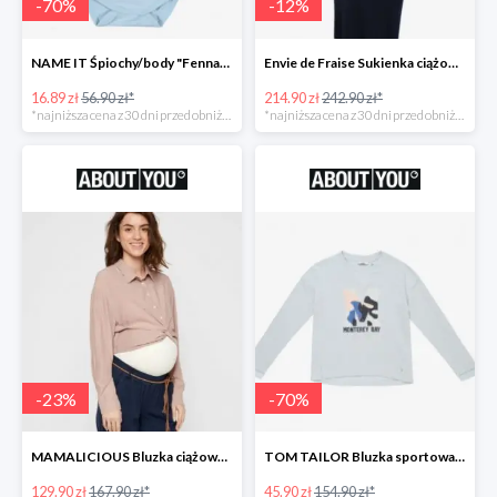
-
70
%
-
12
%
NAME IT Śpiochy/body "Fenna" -70%
Envie de Fraise Sukienka ciążowa "Chantal" -12%
16.89 zł
56.90 zł*
214.90 zł
242.90 zł*
*najniższa cena z 30 dni przed obniżką
*najniższa cena z 30 dni przed obniżką
-
23
%
-
70
%
MAMALICIOUS Bluzka ciążowa -23%
TOM TAILOR Bluzka sportowa -70%
129.90 zł
167.90 zł*
45.90 zł
154.90 zł*