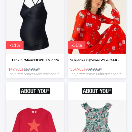
-
11
%
-
50
%
Tankini 'Maui' NOPPIES -11%
Sukienka ciążowa IVY & OAK -50%
149.90 zł
167.90 zł*
354.90 zł
709.90 zł*
*najniższa cena z 30 dni przed obniżką
*najniższa cena z 30 dni przed obniżką