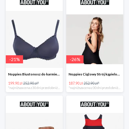
-
21
%
-
26
%
Noppies Biustonosz do karmienia 'Geo Lace' -21%
Noppies Ciążowy Strój kąpielowy 'Bibi' -26%
199.90 zł
252.90 zł*
187.90 zł
252.90 zł*
*najniższa cena z 30 dni przed obniżką
*najniższa cena z 30 dni przed obniżką