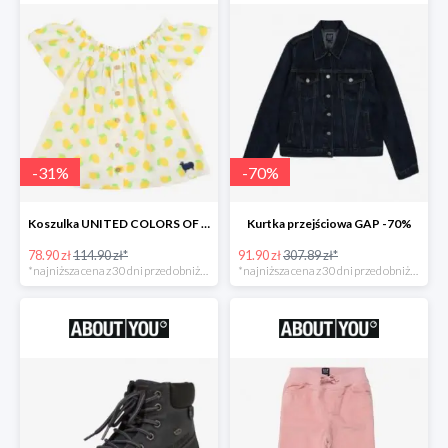
-
31
%
-
70
%
Koszulka UNITED COLORS OF BENETTON
Kurtka przejściowa GAP -70%
78.90 zł
114.90 zł*
91.90 zł
307.89 zł*
*najniższa cena z 30 dni przed obniżką
*najniższa cena z 30 dni przed obniżką