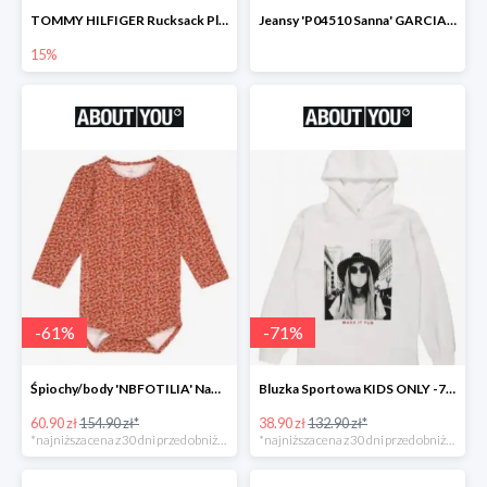
TOMMY HILFIGER Rucksack Plecak -15%
Jeansy 'P04510 Sanna' GARCIA -69%
15%
-
61
%
-
71
%
Śpiochy/body 'NBFOTILIA' Name It -62%
Bluzka Sportowa KIDS ONLY -71%
60.90 zł
154.90 zł*
38.90 zł
132.90 zł*
*najniższa cena z 30 dni przed obniżką
*najniższa cena z 30 dni przed obniżką