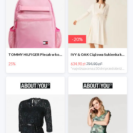
-
20
%
TOMMY HILFIGER Plecak w kolorze różowym -25%
IVY & OAK Ciążowa Sukienka koszulowa -20%
25%
634.90 zł
794.90 zł*
*najniższa cena z 30 dni przed obniżką