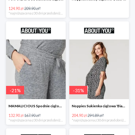
124.90 zł
209.90 zł*
*najniższa cena z 30 dni przed obniżką
-
21
%
-
31
%
MAMALICIOUS Spodnie ciążowe -21%
Noppies Sukienka ciążowa 'Bianca' -31%
132.90 zł
167.90 zł*
204.90 zł
294.89 zł*
*najniższa cena z 30 dni przed obniżką
*najniższa cena z 30 dni przed obniżką