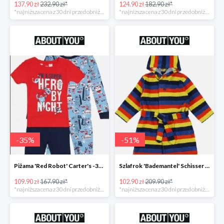
137.90 zł
232.90 zł*
124.90 zł
182.90 zł*
*najniższa cena z 30 dni przed obniżką
*najniższa cena z 30 dni przed obniżką
-
35
%
-
51
%
Piżama 'Red Robot' Carter's -35%
Szlafrok 'Bademantel' Schisser -51%
109.90 zł
167.90 zł*
102.90 zł
209.90 zł*
*najniższa cena z 30 dni przed obniżką
*najniższa cena z 30 dni przed obniżką