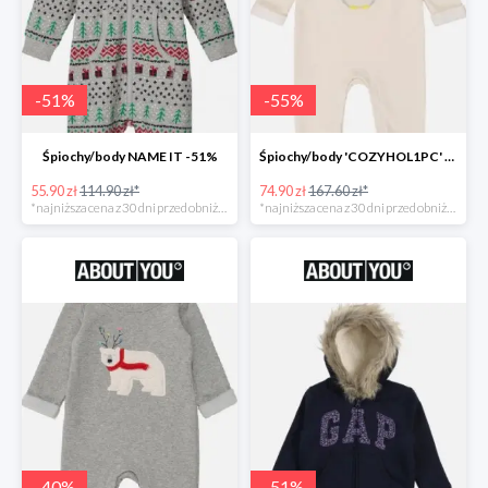
-
51
%
-
55
%
Śpiochy/body NAME IT -51%
Śpiochy/body 'COZYHOL1PC' GAP -55%
55.90 zł
114.90 zł*
74.90 zł
167.60 zł*
*najniższa cena z 30 dni przed obniżką
*najniższa cena z 30 dni przed obniżką
-
40
%
-
51
%