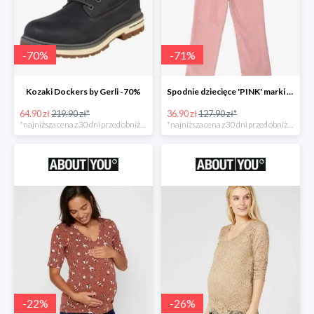
-
70
%
-
71
%
Kozaki Dockers by Gerli -70%
Spodnie dziecięce 'PINK' marki GAP -71%
64.90 zł
219.90 zł*
36.90 zł
127.90 zł*
*najniższa cena z 30 dni przed obniżką
*najniższa cena z 30 dni przed obniżką
-
22
%
-
26
%