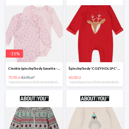
-
15
%
Cienkie śpiochy/body Sanetta -15%
Śpiochy/body 'COZYHOL1PC' GAP -60%
70.90 zł
83.90 zł*
60.00 zł
*najniższa cena z 30 dni przed obniżką
*najniższa cena z 30 dni przed obniżką