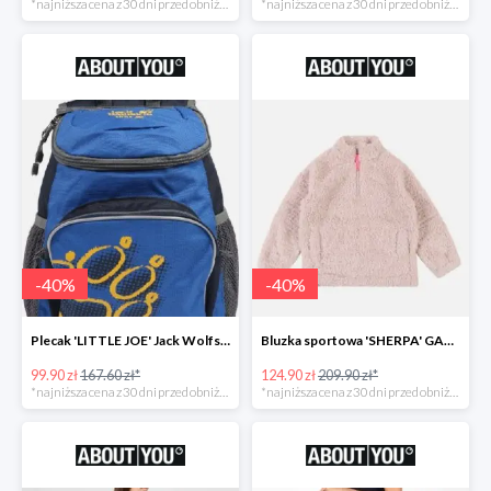
*najniższa cena z 30 dni przed obniżką
*najniższa cena z 30 dni przed obniżką
-
40
%
-
40
%
Plecak 'LITTLE JOE' Jack Wolfskin -40%
Bluzka sportowa 'SHERPA' GAP -40%
99.90 zł
167.60 zł*
124.90 zł
209.90 zł*
*najniższa cena z 30 dni przed obniżką
*najniższa cena z 30 dni przed obniżką