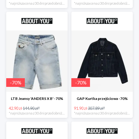
*najniższa cena z 30 dni przed obniżką
*najniższa cena z 30 dni przed obniżką
-
70
%
-
70
%
LTB Jeansy 'ANDERS X B' -70%
GAP Kurtka przejściowa -70%
42.90 zł
144.90 zł*
91.90 zł
307.89 zł*
*najniższa cena z 30 dni przed obniżką
*najniższa cena z 30 dni przed obniżką