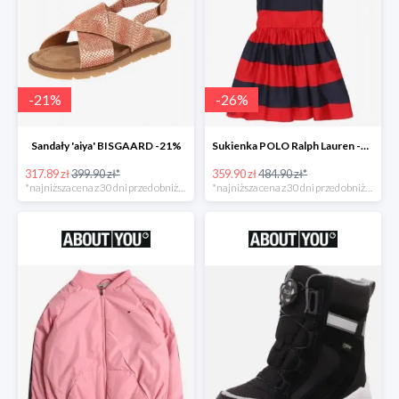
-
21
%
-
26
%
Sandały 'aiya' BISGAARD -21%
Sukienka POLO Ralph Lauren -26%
317.89 zł
399.90 zł*
359.90 zł
484.90 zł*
*najniższa cena z 30 dni przed obniżką
*najniższa cena z 30 dni przed obniżką