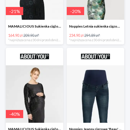
-
21
%
-
20
%
MAMALICIOUS Sukienka ciążowa -21%
Noppies Letnia sukienka ciązowa 'Belle' -20%
164.90 zł
209.90 zł*
234.90 zł
294.89 zł*
*najniższa cena z 30 dni przed obniżką
*najniższa cena z 30 dni przed obniżką
-
40
%
MAMALICIOUS Sukienka ciążowa -40%
Noppies Jeansy ciązowe 'Beau' -51%