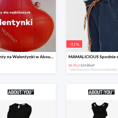
-
51
%
Prezenty na Walentynki w About You do -40%
86.90 zł
177.90 zł*
*najniższa cena z 30 dni przed obniżką