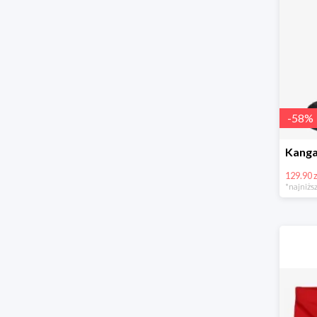
-
58
%
129.90 z
*najniższ