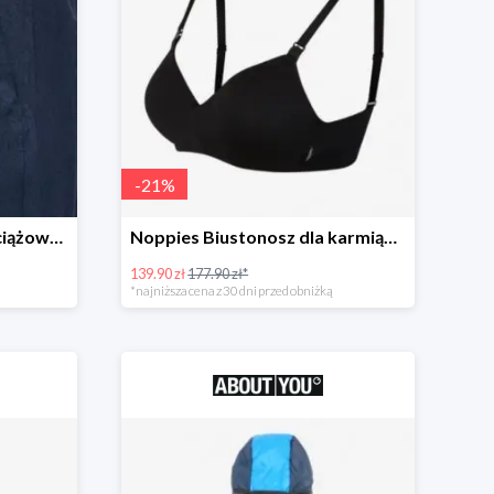
-
21
%
MAMALICIOUS Spodnie ciążowe -51%
Noppies Biustonosz dla karmiących -21%
139.90 zł
177.90 zł*
*najniższa cena z 30 dni przed obniżką