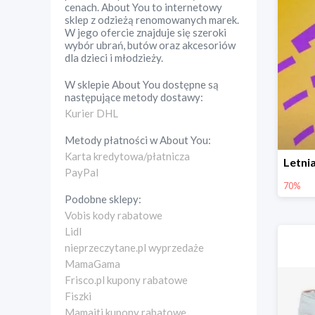
cenach. About You to internetowy
sklep z odzieżą renomowanych marek.
W jego ofercie znajduje się szeroki
wybór ubrań, butów oraz akcesoriów
dla dzieci i młodzieży.
W sklepie
About You
dostępne są
następujące metody dostawy:
Kurier DHL
Metody płatności w
About You
:
Karta kredytowa/płatnicza
PayPal
70%
Podobne sklepy:
Vobis kody rabatowe
Lidl
nieprzeczytane.pl wyprzedaże
MamaGama
Frisco.pl kupony rabatowe
Fiszki
Mamaiti kupony rabatowe