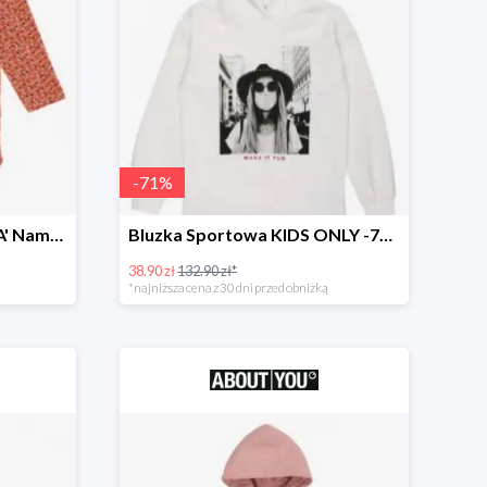
-
71
%
Śpiochy/body 'NBFOTILIA' Name It -62%
Bluzka Sportowa KIDS ONLY -71%
38.90 zł
132.90 zł*
*najniższa cena z 30 dni przed obniżką