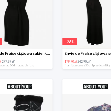
-
26
%
Envie de Fraise ciążowa sukienka 'Madeleine' -50%
ł
277.89 zł*
179.90 zł
242.90 zł*
a cena z 30 dni przed obniżką
*najniższa cena z 30 dni przed obniżką