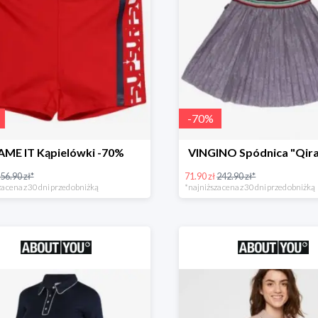
-
70
%
AME IT Kąpielówki -70%
VINGINO Spódnica "Qira
56.90 zł*
71.90 zł
242.90 zł*
a cena z 30 dni przed obniżką
*najniższa cena z 30 dni przed obniżką