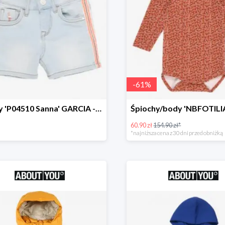
-
61
%
Jeansy 'P04510 Sanna' GARCIA -69%
60.90 zł
154.90 zł*
*najniższa cena z 30 dni przed obniżką