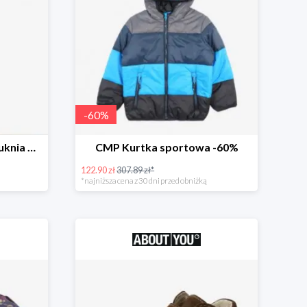
-
60
%
Envie de Fraise ciążowa suknia wieczorowa 'Lucille' -26%
CMP Kurtka sportowa -60%
122.90 zł
307.89 zł*
*najniższa cena z 30 dni przed obniżką