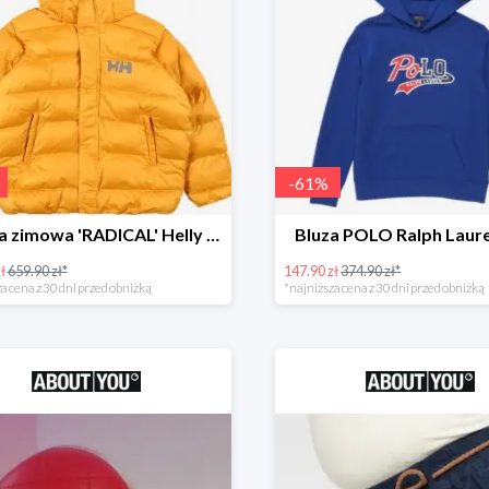
-
61
%
Kurtka zimowa 'RADICAL' Helly Hansen -61%
Bluza POLO Ralph Laur
ł
659.90 zł*
147.90 zł
374.90 zł*
a cena z 30 dni przed obniżką
*najniższa cena z 30 dni przed obniżką