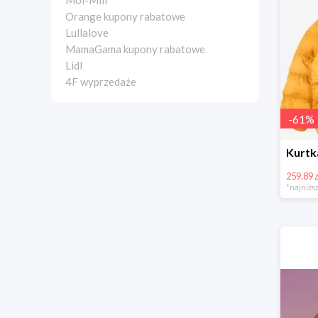
Moi-Mili
Orange kupony rabatowe
Lullalove
MamaGama kupony rabatowe
Lidl
4F wyprzedaże
-
61
%
259.89 z
*najniższ