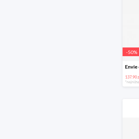
-
50
%
137.90 z
*najniższ