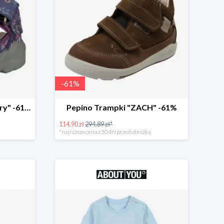
-
61
%
Pepino Buty otwarte "Gery" -61%
Pepino Trampki "ZACH" -61%
114.90 zł
294.89 zł*
*najniższa cena z 30 dni przed obniżką