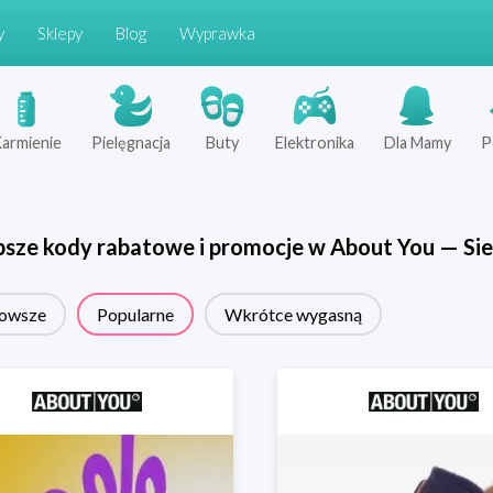
y
Sklepy
Blog
Wyprawka
armienie
Pielęgnacja
Buty
Elektronika
Dla Mamy
P
psze kody rabatowe i promocje w
About You
—
Sie
owsze
Popularne
Wkrótce wygasną