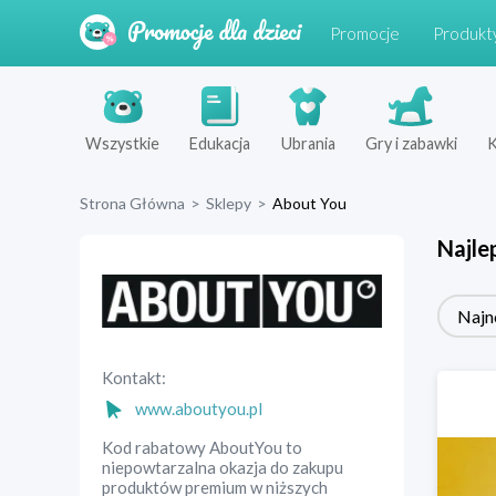
Promocje
Produkt
Wszystkie
Edukacja
Ubrania
Gry i zabawki
K
Strona Główna
>
Sklepy
>
About You
Najle
Najn
Kontakt:
www.aboutyou.pl
Kod rabatowy AboutYou to
niepowtarzalna okazja do zakupu
produktów premium w niższych