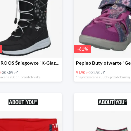
-
61
%
KangaROOS Śniegowce "K-Glaze RTX -60%
ł
307.89 zł*
91.90 zł
232.90 zł*
a cena z 30 dni przed obniżką
*najniższa cena z 30 dni przed obniżką