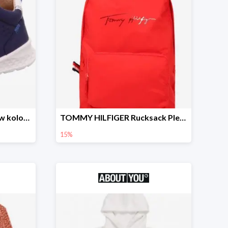
SUPERFIT Lauflernschuh w kolorze Niebieski -15%
TOMMY HILFIGER Rucksack Plecak -15%
15%