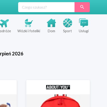
odróże
Wózki i foteliki
Dom
Sport
Usługi
rpień
2026