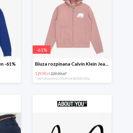
-
61
%
en -61%
Bluza rozpinana Calvin Klein Jeans -61%
129.90 zł
329.90 zł*
*najniższa cena z 30 dni przed obniżką