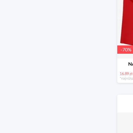
-
70
%
N
16.89 zł
*najniższ