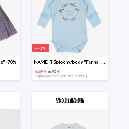
-
70
%
e" -70%
NAME IT Śpiochy/body "Fenna" -70%
16.89 zł
56.90 zł*
*najniższa cena z 30 dni przed obniżką