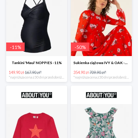
-
11
%
-
50
%
Tankini 'Maui' NOPPIES -11%
Sukienka ciążowa IVY & OAK -50%
149.90 zł
167.90 zł*
354.90 zł
709.90 zł*
*najniższa cena z 30 dni przed obniżką
*najniższa cena z 30 dni przed obniżką