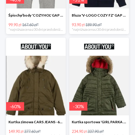
Śpiochy/body 'COZYHOL' GAP - 40%
Bluza 'V-LOGO COZY FZ' GAP -51%
99.90 zł
167.60 zł*
93.90 zł
189.90 zł*
*najniższa cena z 30 dni przed obniżką
*najniższa cena z 30 dni przed obniżką
-
60
%
-
30
%
Kurtka zimowa CARS JEANS -60%
Kurtka sportowa 'GIRL PARKA SNAPS HOOD' CMP -30%
149.90 zł
377.60 zł*
234.90 zł
337.90 zł*