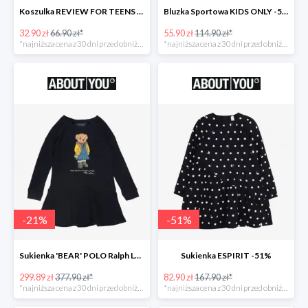
Koszulka REVIEW FOR TEENS -51%
Bluzka Sportowa KIDS ONLY -51%
32.90 zł
66.90 zł*
55.90 zł
114.90 zł*
*najniższa cena z 30 dni przed obniżką
*najniższa cena z 30 dni przed obniżką
-
21
%
-
51
%
Sukienka 'BEAR' POLO Ralph Lauren -21%
Sukienka ESPIRIT -51%
299.89 zł
377.90 zł*
82.90 zł
167.90 zł*
*najniższa cena z 30 dni przed obniżką
*najniższa cena z 30 dni przed obniżką