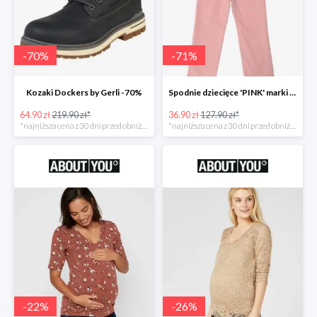
-
70
%
-
71
%
Kozaki Dockers by Gerli -70%
Spodnie dziecięce 'PINK' marki GAP -71%
64.90 zł
219.90 zł*
36.90 zł
127.90 zł*
*najniższa cena z 30 dni przed obniżką
*najniższa cena z 30 dni przed obniżką
-
22
%
-
26
%