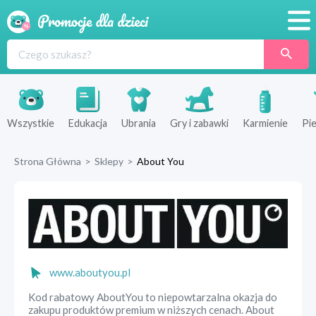
Promocje
Produkty
Sklepy
Wszystkie
Edukacja
Ubrania
Gry i zabawki
Karmienie
Pie
Blog
Strona Główna
>
Sklepy
>
About You
Wyprawka
www.aboutyou.pl
Kod rabatowy AboutYou to niepowtarzalna okazja do
zakupu produktów premium w niższych cenach. About