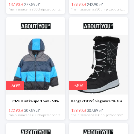
137.90 zł
277.89 zł*
179.90 zł
242.90 zł*
*najniższa cena z 30 dni przed obniżką
*najniższa cena z 30 dni przed obniżką
-
60
%
-
58
%
CMP Kurtka sportowa -60%
KangaROOS Śniegowce "K-Glaze RTX -60%
122.90 zł
307.89 zł*
129.90 zł
307.89 zł*
*najniższa cena z 30 dni przed obniżką
*najniższa cena z 30 dni przed obniżką