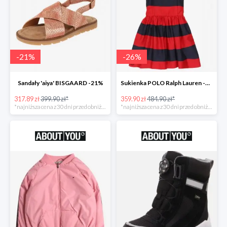
-
21
%
-
26
%
Sandały 'aiya' BISGAARD -21%
Sukienka POLO Ralph Lauren -26%
317.89 zł
399.90 zł*
359.90 zł
484.90 zł*
*najniższa cena z 30 dni przed obniżką
*najniższa cena z 30 dni przed obniżką