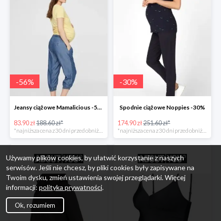
-
56
%
-
30
%
Jeansy ciążowe Mamalicious -56%
Spodnie ciążowe Noppies -30%
83.90 zł
188.60 zł*
174.90 zł
251.60 zł*
*najniższa cena z 30 dni przed obniżką
*najniższa cena z 30 dni przed obniżką
Używamy plików cookies, by ułatwić korzystanie z naszych
serwisów. Jeśli nie chcesz, by pliki cookies były zapisywane na
Twoim dysku, zmień ustawienia swojej przeglądarki. Więcej
informacji:
polityka prywatności
.
Ok, rozumiem