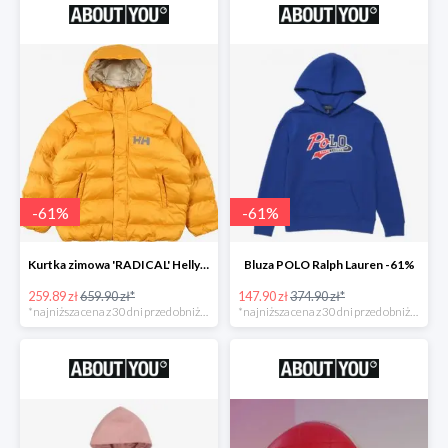
-
61
%
-
61
%
Kurtka zimowa 'RADICAL' Helly Hansen -61%
Bluza POLO Ralph Lauren -61%
259.89 zł
659.90 zł*
147.90 zł
374.90 zł*
*najniższa cena z 30 dni przed obniżką
*najniższa cena z 30 dni przed obniżką