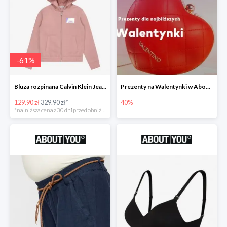
-
61
%
Bluza rozpinana Calvin Klein Jeans -61%
Prezenty na Walentynki w About You do -40%
129.90 zł
329.90 zł*
40%
*najniższa cena z 30 dni przed obniżką