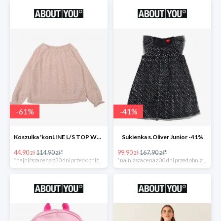
-
61
%
-
41
%
Koszulka 'konLINE L/S TOP WVN' KIDS ONLY -61%
Sukienka s.Oliver Junior -41%
44.90 zł
114.90 zł*
99.90 zł
167.90 zł*
*najniższa cena z 30 dni przed obniżką
*najniższa cena z 30 dni przed obniżką