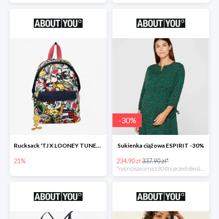
-
30
%
Rucksack 'TJ X LOONEY TUNES Plecak
Sukienka ciążowa ESPIRIT -30%
21%
234.90 zł
337.90 zł*
*najniższa cena z 30 dni przed obniżką