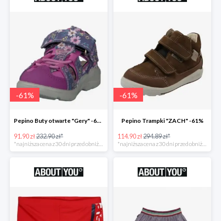
-
61
%
-
61
%
Pepino Buty otwarte "Gery" -61%
Pepino Trampki "ZACH" -61%
91.90 zł
232.90 zł*
114.90 zł
294.89 zł*
*najniższa cena z 30 dni przed obniżką
*najniższa cena z 30 dni przed obniżką