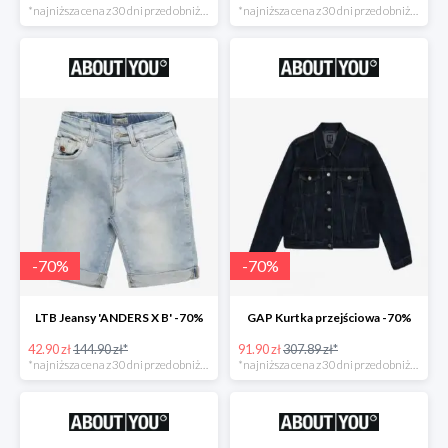
*najniższa cena z 30 dni przed obniżką
*najniższa cena z 30 dni przed obniżką
-
70
%
-
70
%
LTB Jeansy 'ANDERS X B' -70%
GAP Kurtka przejściowa -70%
42.90 zł
144.90 zł*
91.90 zł
307.89 zł*
*najniższa cena z 30 dni przed obniżką
*najniższa cena z 30 dni przed obniżką