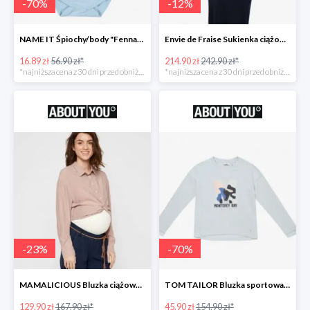
-
70
%
-
12
%
NAME IT Śpiochy/body "Fenna" -70%
Envie de Fraise Sukienka ciążowa "Chantal" -12%
16.89 zł
56.90 zł*
214.90 zł
242.90 zł*
*najniższa cena z 30 dni przed obniżką
*najniższa cena z 30 dni przed obniżką
-
23
%
-
70
%
MAMALICIOUS Bluzka ciążowa -23%
TOM TAILOR Bluzka sportowa -70%
129.90 zł
167.90 zł*
45.90 zł
154.90 zł*