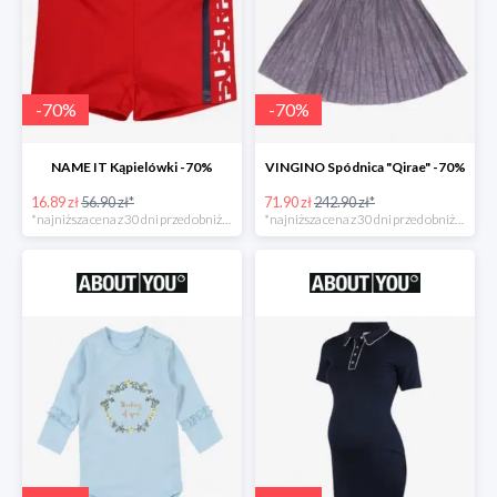
-
70
%
-
70
%
NAME IT Kąpielówki -70%
VINGINO Spódnica "Qirae" -70%
16.89 zł
56.90 zł*
71.90 zł
242.90 zł*
*najniższa cena z 30 dni przed obniżką
*najniższa cena z 30 dni przed obniżką