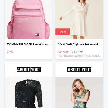
-
20
%
TOMMY HILFIGER Plecak w kolorze różowym -25%
IVY & OAK Ciążowa Sukienka koszulowa -20%
25%
634.90 zł
794.90 zł*
*najniższa cena z 30 dni przed obniżką