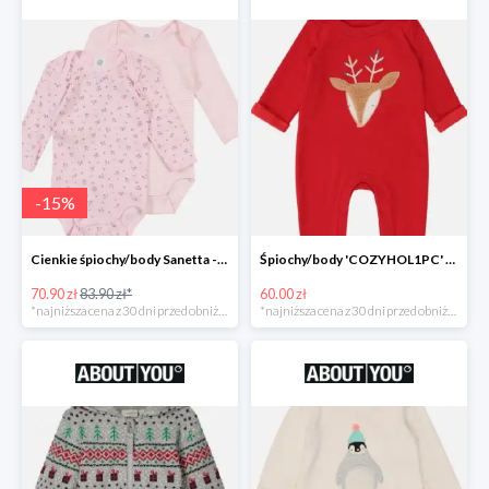
-
15
%
Cienkie śpiochy/body Sanetta -15%
Śpiochy/body 'COZYHOL1PC' GAP -60%
70.90 zł
83.90 zł*
60.00 zł
*najniższa cena z 30 dni przed obniżką
*najniższa cena z 30 dni przed obniżką