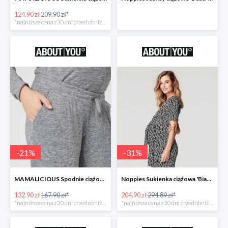
124.90 zł
209.90 zł*
*najniższa cena z 30 dni przed obniżką
-
21
%
-
31
%
MAMALICIOUS Spodnie ciążowe -21%
Noppies Sukienka ciążowa 'Bianca' -31%
132.90 zł
167.90 zł*
204.90 zł
294.89 zł*
*najniższa cena z 30 dni przed obniżką
*najniższa cena z 30 dni przed obniżką