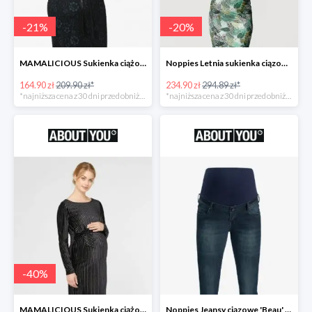
-
21
%
-
20
%
MAMALICIOUS Sukienka ciążowa -21%
Noppies Letnia sukienka ciązowa 'Belle' -20%
164.90 zł
209.90 zł*
234.90 zł
294.89 zł*
*najniższa cena z 30 dni przed obniżką
*najniższa cena z 30 dni przed obniżką
-
40
%
MAMALICIOUS Sukienka ciążowa -40%
Noppies Jeansy ciązowe 'Beau' -51%