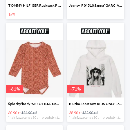
TOMMY HILFIGER Rucksack Plecak -15%
Jeansy 'P04510 Sanna' GARCIA -69%
15%
-
61
%
-
71
%
Śpiochy/body 'NBFOTILIA' Name It -62%
Bluzka Sportowa KIDS ONLY -71%
60.90 zł
154.90 zł*
38.90 zł
132.90 zł*
*najniższa cena z 30 dni przed obniżką
*najniższa cena z 30 dni przed obniżką