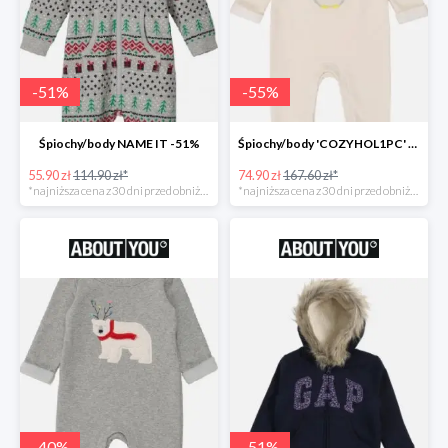
-
51
%
-
55
%
Śpiochy/body NAME IT -51%
Śpiochy/body 'COZYHOL1PC' GAP -55%
55.90 zł
114.90 zł*
74.90 zł
167.60 zł*
*najniższa cena z 30 dni przed obniżką
*najniższa cena z 30 dni przed obniżką
-
40
%
-
51
%