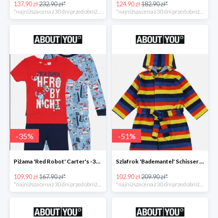
137.90 zł
232.90 zł*
124.90 zł
182.90 zł*
*najniższa cena z 30 dni przed obniżką
*najniższa cena z 30 dni przed obniżką
-
35
%
-
51
%
Piżama 'Red Robot' Carter's -35%
Szlafrok 'Bademantel' Schisser -51%
109.90 zł
167.90 zł*
102.90 zł
209.90 zł*
*najniższa cena z 30 dni przed obniżką
*najniższa cena z 30 dni przed obniżką