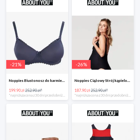
-
21
%
-
26
%
Noppies Biustonosz do karmienia 'Geo Lace' -21%
Noppies Ciążowy Strój kąpielowy 'Bibi' -26%
199.90 zł
252.90 zł*
187.90 zł
252.90 zł*
*najniższa cena z 30 dni przed obniżką
*najniższa cena z 30 dni przed obniżką