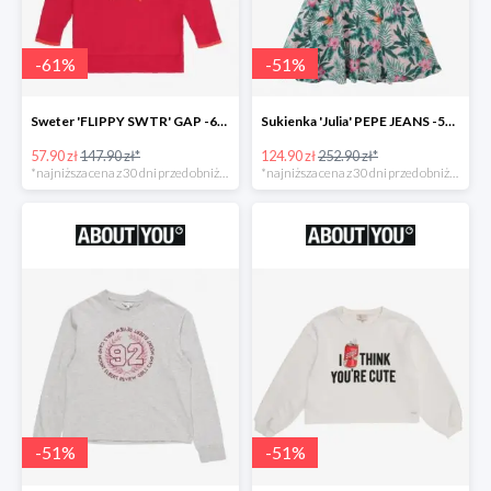
-
61
%
-
51
%
Sweter 'FLIPPY SWTR' GAP -61%
Sukienka 'Julia' PEPE JEANS -51%
57.90 zł
147.90 zł*
124.90 zł
252.90 zł*
*najniższa cena z 30 dni przed obniżką
*najniższa cena z 30 dni przed obniżką
-
51
%
-
51
%