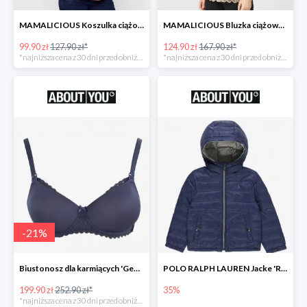
MAMALICIOUS Koszulka ciążowa 'Zana' -26%
MAMALICIOUS Bluzka ciążowa -26%
99.90 zł
127.90 zł*
124.90 zł
167.90 zł*
*najniższa cena z 30 dni przed obniżką
*najniższa cena z 30 dni przed obniżką
-
21
%
Biustonosz dla karmiących 'Geo Lace' -21%
POLO RALPH LAUREN Jacke 'REVERSE' w kolorze granatowym
199.90 zł
252.90 zł*
35%
*najniższa cena z 30 dni przed obniżką