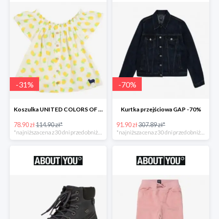
-
31
%
-
70
%
Koszulka UNITED COLORS OF BENETTON
Kurtka przejściowa GAP -70%
78.90 zł
114.90 zł*
91.90 zł
307.89 zł*
*najniższa cena z 30 dni przed obniżką
*najniższa cena z 30 dni przed obniżką