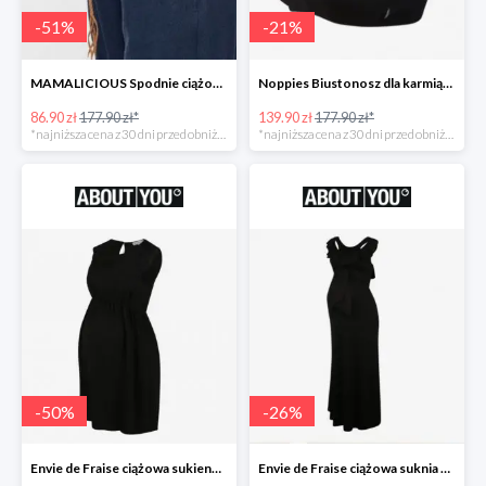
-
51
%
-
21
%
MAMALICIOUS Spodnie ciążowe -51%
Noppies Biustonosz dla karmiących -21%
86.90 zł
177.90 zł*
139.90 zł
177.90 zł*
*najniższa cena z 30 dni przed obniżką
*najniższa cena z 30 dni przed obniżką
-
50
%
-
26
%
Envie de Fraise ciążowa sukienka 'Madeleine' -50%
Envie de Fraise ciążowa suknia wieczorowa 'Lucille' -26%