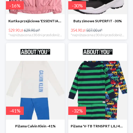
-
16
%
-
30
%
Kurtka przejściowa 'ESSENTIAL TOMMY TAPE JACKET -16%
Buty zimowe SUPERFIT -30%
529.90 zł
629.90 zł*
354.90 zł
507.00 zł*
*najniższa cena z 30 dni przed obniżką
*najniższa cena z 30 dni przed obniżką
-
41
%
-
32
%
Piżama Calvin Klein -41%
Piżama 'V-TB TRNSPRT LJLJ 4PC' GAP -32%