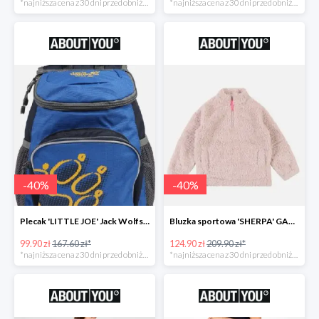
*najniższa cena z 30 dni przed obniżką
*najniższa cena z 30 dni przed obniżką
-
40
%
-
40
%
Plecak 'LITTLE JOE' Jack Wolfskin -40%
Bluzka sportowa 'SHERPA' GAP -40%
99.90 zł
167.60 zł*
124.90 zł
209.90 zł*
*najniższa cena z 30 dni przed obniżką
*najniższa cena z 30 dni przed obniżką