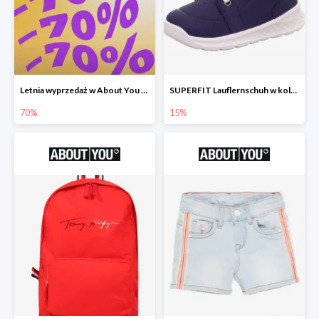
Letnia wyprzedaż w About You do -70%
SUPERFIT Lauflernschuh w kolorze Niebieski -15%
70%
15%