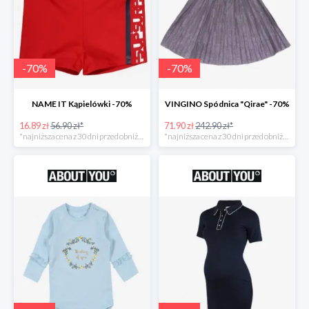
-
70
%
-
70
%
NAME IT Kąpielówki -70%
VINGINO Spódnica "Qirae" -70%
16.89 zł
56.90 zł*
71.90 zł
242.90 zł*
*najniższa cena z 30 dni przed obniżką
*najniższa cena z 30 dni przed obniżką