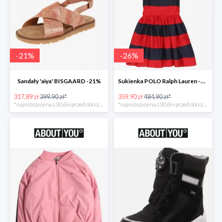
-
21
%
-
26
%
Sandały 'aiya' BISGAARD -21%
Sukienka POLO Ralph Lauren -26%
317.89 zł
399.90 zł*
359.90 zł
484.90 zł*
*najniższa cena z 30 dni przed obniżką
*najniższa cena z 30 dni przed obniżką