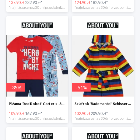
137.90 zł
232.90 zł*
124.90 zł
182.90 zł*
*najniższa cena z 30 dni przed obniżką
*najniższa cena z 30 dni przed obniżką
-
35
%
-
51
%
Piżama 'Red Robot' Carter's -35%
Szlafrok 'Bademantel' Schisser -51%
109.90 zł
167.90 zł*
102.90 zł
209.90 zł*
*najniższa cena z 30 dni przed obniżką
*najniższa cena z 30 dni przed obniżką