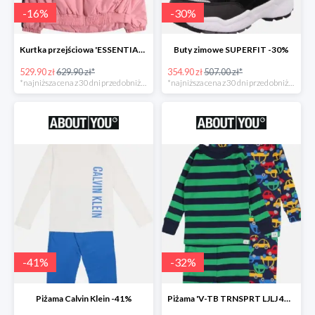
-
16
%
-
30
%
Kurtka przejściowa 'ESSENTIAL TOMMY TAPE JACKET -16%
Buty zimowe SUPERFIT -30%
529.90 zł
629.90 zł*
354.90 zł
507.00 zł*
*najniższa cena z 30 dni przed obniżką
*najniższa cena z 30 dni przed obniżką
-
41
%
-
32
%
Piżama Calvin Klein -41%
Piżama 'V-TB TRNSPRT LJLJ 4PC' GAP -32%