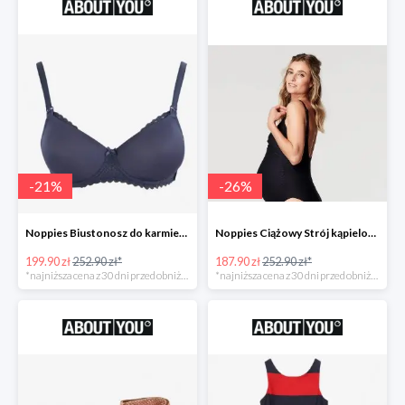
-
21
%
-
26
%
Noppies Biustonosz do karmienia 'Geo Lace' -21%
Noppies Ciążowy Strój kąpielowy 'Bibi' -26%
199.90 zł
252.90 zł*
187.90 zł
252.90 zł*
*najniższa cena z 30 dni przed obniżką
*najniższa cena z 30 dni przed obniżką