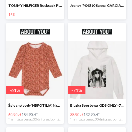
TOMMY HILFIGER Rucksack Plecak -15%
Jeansy 'P04510 Sanna' GARCIA -69%
15%
-
61
%
-
71
%
Śpiochy/body 'NBFOTILIA' Name It -62%
Bluzka Sportowa KIDS ONLY -71%
60.90 zł
154.90 zł*
38.90 zł
132.90 zł*
*najniższa cena z 30 dni przed obniżką
*najniższa cena z 30 dni przed obniżką