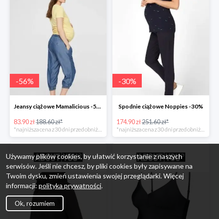
-
56
%
-
30
%
Jeansy ciążowe Mamalicious -56%
Spodnie ciążowe Noppies -30%
83.90 zł
188.60 zł*
174.90 zł
251.60 zł*
*najniższa cena z 30 dni przed obniżką
*najniższa cena z 30 dni przed obniżką
Używamy plików cookies, by ułatwić korzystanie z naszych
serwisów. Jeśli nie chcesz, by pliki cookies były zapisywane na
Twoim dysku, zmień ustawienia swojej przeglądarki. Więcej
informacji:
polityka prywatności
.
Ok, rozumiem