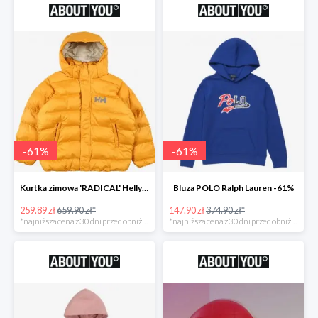
-
61
%
-
61
%
Kurtka zimowa 'RADICAL' Helly Hansen -61%
Bluza POLO Ralph Lauren -61%
259.89 zł
659.90 zł*
147.90 zł
374.90 zł*
*najniższa cena z 30 dni przed obniżką
*najniższa cena z 30 dni przed obniżką