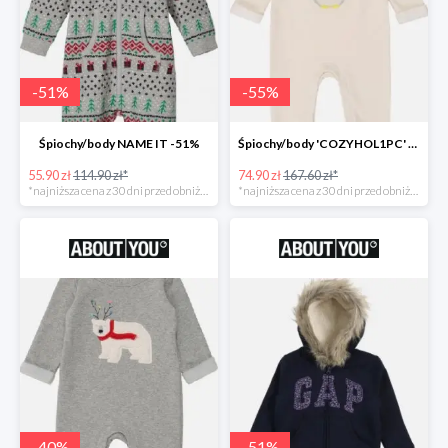
-
51
%
-
55
%
Śpiochy/body NAME IT -51%
Śpiochy/body 'COZYHOL1PC' GAP -55%
55.90 zł
114.90 zł*
74.90 zł
167.60 zł*
*najniższa cena z 30 dni przed obniżką
*najniższa cena z 30 dni przed obniżką
-
40
%
-
51
%