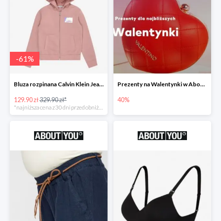
-
61
%
Bluza rozpinana Calvin Klein Jeans -61%
Prezenty na Walentynki w About You do -40%
129.90 zł
329.90 zł*
40%
*najniższa cena z 30 dni przed obniżką