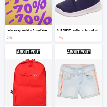
Letnia wyprzedaż w About You do -70%
SUPERFIT Lauflernschuh w kolorze Niebieski -15%
70%
15%