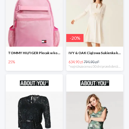
-
20
%
TOMMY HILFIGER Plecak w kolorze różowym -25%
IVY & OAK Ciążowa Sukienka koszulowa -20%
25%
634.90 zł
794.90 zł*
*najniższa cena z 30 dni przed obniżką