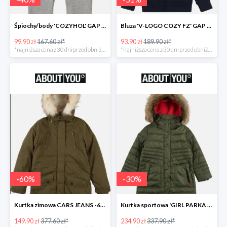
Śpiochy/body 'COZYHOL' GAP - 40%
Bluza 'V-LOGO COZY FZ' GAP -51%
99.90 zł
167.60 zł*
93.90 zł
189.90 zł*
*najniższa cena z 30 dni przed obniżką
*najniższa cena z 30 dni przed obniżką
-
60
%
-
30
%
Kurtka zimowa CARS JEANS -60%
Kurtka sportowa 'GIRL PARKA SNAPS HOOD' CMP -30%
149.90 zł
377.60 zł*
234.90 zł
337.90 zł*