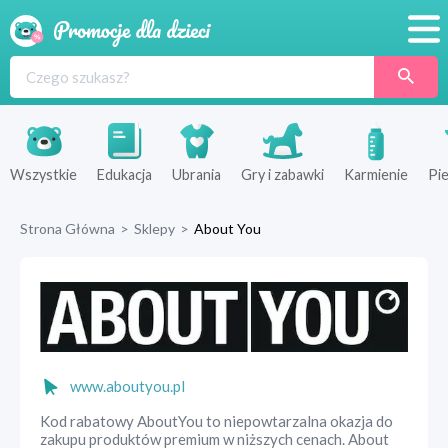
Promocje
Produkty
Sklepy
Wszystkie
Edukacja
Ubrania
Gry i zabawki
Karmienie
Pie
Blog
Strona Główna
>
Sklepy
>
About You
Wyprawka
www.aboutyou.pl
Kod rabatowy AboutYou to niepowtarzalna okazja do
zakupu produktów premium w niższych cenach. About