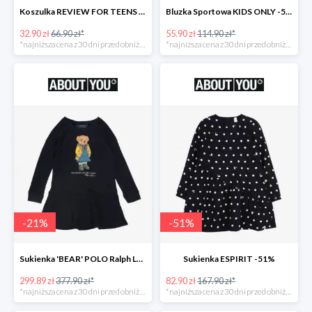
Koszulka REVIEW FOR TEENS -51%
Bluzka Sportowa KIDS ONLY -51%
32.90 zł
66.90 zł*
55.90 zł
114.90 zł*
*najniższa cena z 30 dni przed obniżką
*najniższa cena z 30 dni przed obniżką
-
21
%
-
51
%
Sukienka 'BEAR' POLO Ralph Lauren -21%
Sukienka ESPIRIT -51%
299.89 zł
377.90 zł*
82.90 zł
167.90 zł*
*najniższa cena z 30 dni przed obniżką
*najniższa cena z 30 dni przed obniżką