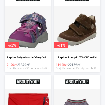
-
61
%
-
61
%
Pepino Buty otwarte "Gery" -61%
Pepino Trampki "ZACH" -61%
91.90 zł
232.90 zł*
114.90 zł
294.89 zł*
*najniższa cena z 30 dni przed obniżką
*najniższa cena z 30 dni przed obniżką