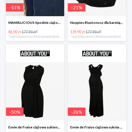
-
51
%
-
21
%
MAMALICIOUS Spodnie ciążowe -51%
Noppies Biustonosz dla karmiących -21%
86.90 zł
177.90 zł*
139.90 zł
177.90 zł*
*najniższa cena z 30 dni przed obniżką
*najniższa cena z 30 dni przed obniżką
-
50
%
-
26
%
Envie de Fraise ciążowa sukienka 'Madeleine' -50%
Envie de Fraise ciążowa suknia wieczorowa 'Lucille' -26%