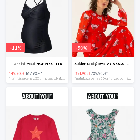
-
11
%
-
50
%
Tankini 'Maui' NOPPIES -11%
Sukienka ciążowa IVY & OAK -50%
149.90 zł
167.90 zł*
354.90 zł
709.90 zł*
*najniższa cena z 30 dni przed obniżką
*najniższa cena z 30 dni przed obniżką