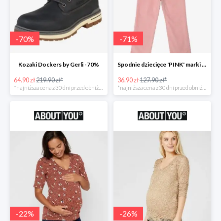
-
70
%
-
71
%
Kozaki Dockers by Gerli -70%
Spodnie dziecięce 'PINK' marki GAP -71%
64.90 zł
219.90 zł*
36.90 zł
127.90 zł*
*najniższa cena z 30 dni przed obniżką
*najniższa cena z 30 dni przed obniżką
-
22
%
-
26
%