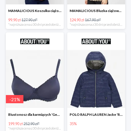
MAMALICIOUS Koszulka ciążowa 'Zana' -26%
MAMALICIOUS Bluzka ciążowa -26%
99.90 zł
127.90 zł*
124.90 zł
167.90 zł*
*najniższa cena z 30 dni przed obniżką
*najniższa cena z 30 dni przed obniżką
-
21
%
Biustonosz dla karmiących 'Geo Lace' -21%
POLO RALPH LAUREN Jacke 'REVERSE' w kolorze granatowym
199.90 zł
252.90 zł*
35%
*najniższa cena z 30 dni przed obniżką