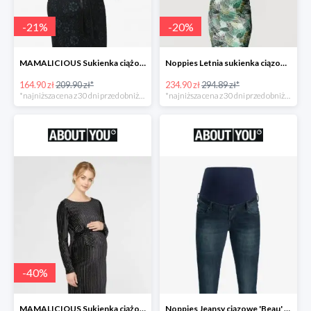
-
21
%
-
20
%
MAMALICIOUS Sukienka ciążowa -21%
Noppies Letnia sukienka ciązowa 'Belle' -20%
164.90 zł
209.90 zł*
234.90 zł
294.89 zł*
*najniższa cena z 30 dni przed obniżką
*najniższa cena z 30 dni przed obniżką
-
40
%
MAMALICIOUS Sukienka ciążowa -40%
Noppies Jeansy ciązowe 'Beau' -51%