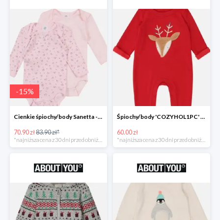
-
15
%
Cienkie śpiochy/body Sanetta -15%
Śpiochy/body 'COZYHOL1PC' GAP -60%
70.90 zł
83.90 zł*
60.00 zł
*najniższa cena z 30 dni przed obniżką
*najniższa cena z 30 dni przed obniżką