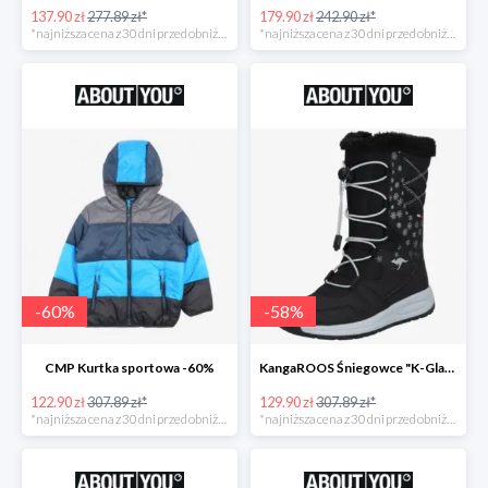
137.90 zł
277.89 zł*
179.90 zł
242.90 zł*
*najniższa cena z 30 dni przed obniżką
*najniższa cena z 30 dni przed obniżką
-
60
%
-
58
%
CMP Kurtka sportowa -60%
KangaROOS Śniegowce "K-Glaze RTX -60%
122.90 zł
307.89 zł*
129.90 zł
307.89 zł*
*najniższa cena z 30 dni przed obniżką
*najniższa cena z 30 dni przed obniżką