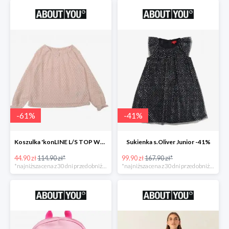
-
61
%
-
41
%
Koszulka 'konLINE L/S TOP WVN' KIDS ONLY -61%
Sukienka s.Oliver Junior -41%
44.90 zł
114.90 zł*
99.90 zł
167.90 zł*
*najniższa cena z 30 dni przed obniżką
*najniższa cena z 30 dni przed obniżką