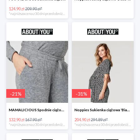
124.90 zł
209.90 zł*
*najniższa cena z 30 dni przed obniżką
-
21
%
-
31
%
MAMALICIOUS Spodnie ciążowe -21%
Noppies Sukienka ciążowa 'Bianca' -31%
132.90 zł
167.90 zł*
204.90 zł
294.89 zł*
*najniższa cena z 30 dni przed obniżką
*najniższa cena z 30 dni przed obniżką