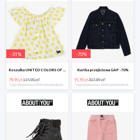
-
31
%
-
70
%
Koszulka UNITED COLORS OF BENETTON
Kurtka przejściowa GAP -70%
78.90 zł
114.90 zł*
91.90 zł
307.89 zł*
*najniższa cena z 30 dni przed obniżką
*najniższa cena z 30 dni przed obniżką