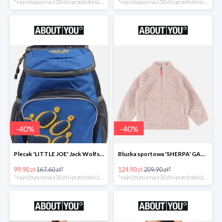
*najniższa cena z 30 dni przed obniżką
*najniższa cena z 30 dni przed obniżką
-
40
%
-
40
%
Plecak 'LITTLE JOE' Jack Wolfskin -40%
Bluzka sportowa 'SHERPA' GAP -40%
99.90 zł
167.60 zł*
124.90 zł
209.90 zł*
*najniższa cena z 30 dni przed obniżką
*najniższa cena z 30 dni przed obniżką