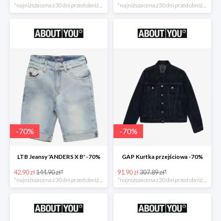
*najniższa cena z 30 dni przed obniżką
*najniższa cena z 30 dni przed obniżką
-
70
%
-
70
%
LTB Jeansy 'ANDERS X B' -70%
GAP Kurtka przejściowa -70%
42.90 zł
144.90 zł*
91.90 zł
307.89 zł*
*najniższa cena z 30 dni przed obniżką
*najniższa cena z 30 dni przed obniżką