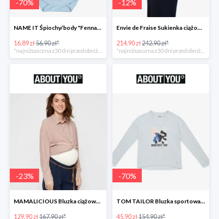
-
70
%
-
12
%
NAME IT Śpiochy/body "Fenna" -70%
Envie de Fraise Sukienka ciążowa "Chantal" -12%
16.89 zł
56.90 zł*
214.90 zł
242.90 zł*
*najniższa cena z 30 dni przed obniżką
*najniższa cena z 30 dni przed obniżką
-
23
%
-
70
%
MAMALICIOUS Bluzka ciążowa -23%
TOM TAILOR Bluzka sportowa -70%
129.90 zł
167.90 zł*
45.90 zł
154.90 zł*