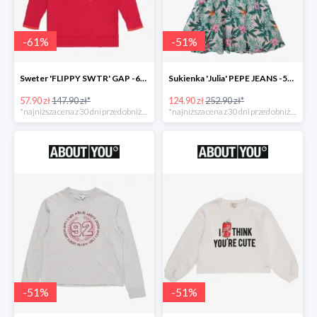
-
61
%
-
51
%
Sweter 'FLIPPY SWTR' GAP -61%
Sukienka 'Julia' PEPE JEANS -51%
57.90 zł
147.90 zł*
124.90 zł
252.90 zł*
*najniższa cena z 30 dni przed obniżką
*najniższa cena z 30 dni przed obniżką
-
51
%
-
51
%