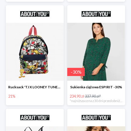
-
30
%
Rucksack 'TJ X LOONEY TUNES Plecak
Sukienka ciążowa ESPIRIT -30%
21%
234.90 zł
337.90 zł*
*najniższa cena z 30 dni przed obniżką