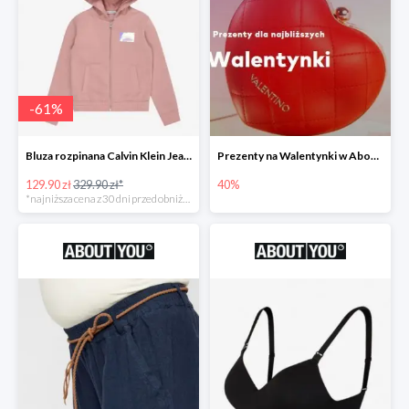
-
61
%
Bluza rozpinana Calvin Klein Jeans -61%
Prezenty na Walentynki w About You do -40%
129.90 zł
329.90 zł*
40%
*najniższa cena z 30 dni przed obniżką