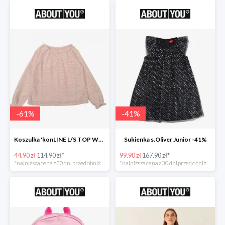
-
61
%
-
41
%
Koszulka 'konLINE L/S TOP WVN' KIDS ONLY -61%
Sukienka s.Oliver Junior -41%
44.90 zł
114.90 zł*
99.90 zł
167.90 zł*
*najniższa cena z 30 dni przed obniżką
*najniższa cena z 30 dni przed obniżką