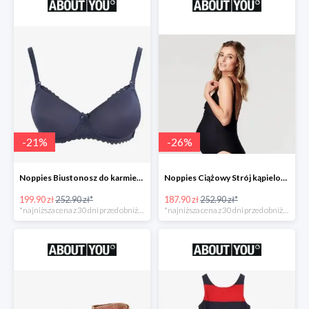
-
21
%
-
26
%
Noppies Biustonosz do karmienia 'Geo Lace' -21%
Noppies Ciążowy Strój kąpielowy 'Bibi' -26%
199.90 zł
252.90 zł*
187.90 zł
252.90 zł*
*najniższa cena z 30 dni przed obniżką
*najniższa cena z 30 dni przed obniżką