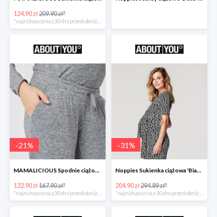
124.90 zł
209.90 zł*
*najniższa cena z 30 dni przed obniżką
-
21
%
-
31
%
MAMALICIOUS Spodnie ciążowe -21%
Noppies Sukienka ciążowa 'Bianca' -31%
132.90 zł
167.90 zł*
204.90 zł
294.89 zł*
*najniższa cena z 30 dni przed obniżką
*najniższa cena z 30 dni przed obniżką