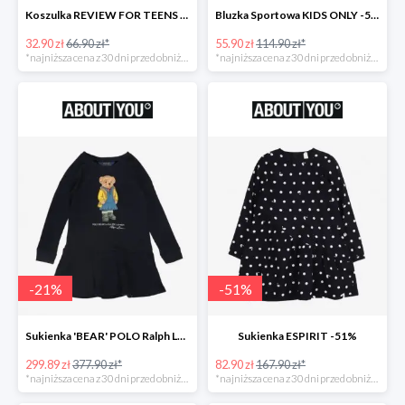
Koszulka REVIEW FOR TEENS -51%
Bluzka Sportowa KIDS ONLY -51%
32.90 zł
66.90 zł*
55.90 zł
114.90 zł*
*najniższa cena z 30 dni przed obniżką
*najniższa cena z 30 dni przed obniżką
-
21
%
-
51
%
Sukienka 'BEAR' POLO Ralph Lauren -21%
Sukienka ESPIRIT -51%
299.89 zł
377.90 zł*
82.90 zł
167.90 zł*
*najniższa cena z 30 dni przed obniżką
*najniższa cena z 30 dni przed obniżką