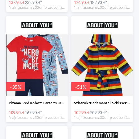
137.90 zł
232.90 zł*
124.90 zł
182.90 zł*
*najniższa cena z 30 dni przed obniżką
*najniższa cena z 30 dni przed obniżką
-
35
%
-
51
%
Piżama 'Red Robot' Carter's -35%
Szlafrok 'Bademantel' Schisser -51%
109.90 zł
167.90 zł*
102.90 zł
209.90 zł*
*najniższa cena z 30 dni przed obniżką
*najniższa cena z 30 dni przed obniżką