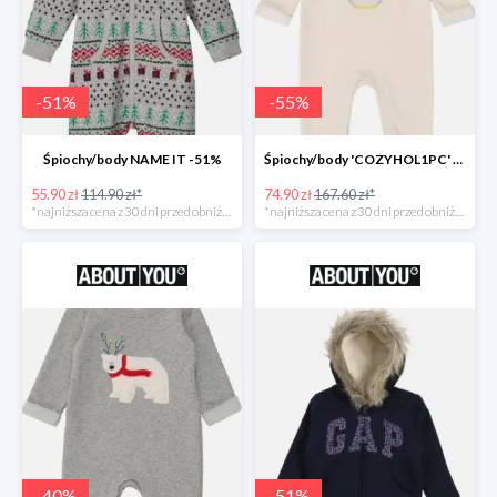
-
51
%
-
55
%
Śpiochy/body NAME IT -51%
Śpiochy/body 'COZYHOL1PC' GAP -55%
55.90 zł
114.90 zł*
74.90 zł
167.60 zł*
*najniższa cena z 30 dni przed obniżką
*najniższa cena z 30 dni przed obniżką
-
40
%
-
51
%