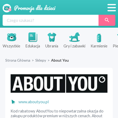
Promocje
Produkty
Sklepy
Wszystkie
Edukacja
Ubrania
Gry i zabawki
Karmienie
Pie
Blog
Strona Główna
>
Sklepy
>
About You
Wyprawka
www.aboutyou.pl
Kod rabatowy AboutYou to niepowtarzalna okazja do
zakupu produktów premium w niższych cenach. About