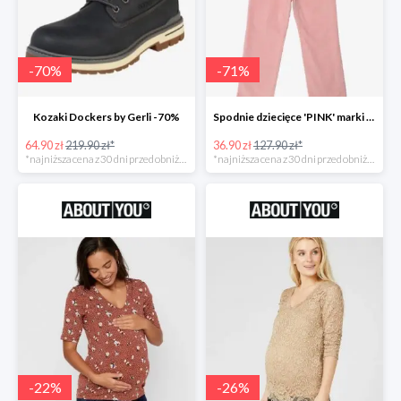
-
70
%
-
71
%
Kozaki Dockers by Gerli -70%
Spodnie dziecięce 'PINK' marki GAP -71%
64.90 zł
219.90 zł*
36.90 zł
127.90 zł*
*najniższa cena z 30 dni przed obniżką
*najniższa cena z 30 dni przed obniżką
-
22
%
-
26
%