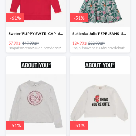
-
61
%
-
51
%
Sweter 'FLIPPY SWTR' GAP -61%
Sukienka 'Julia' PEPE JEANS -51%
57.90 zł
147.90 zł*
124.90 zł
252.90 zł*
*najniższa cena z 30 dni przed obniżką
*najniższa cena z 30 dni przed obniżką
-
51
%
-
51
%