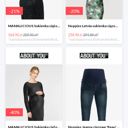
-
21
%
-
20
%
MAMALICIOUS Sukienka ciążowa -21%
Noppies Letnia sukienka ciązowa 'Belle' -20%
164.90 zł
209.90 zł*
234.90 zł
294.89 zł*
*najniższa cena z 30 dni przed obniżką
*najniższa cena z 30 dni przed obniżką
-
40
%
MAMALICIOUS Sukienka ciążowa -40%
Noppies Jeansy ciązowe 'Beau' -51%