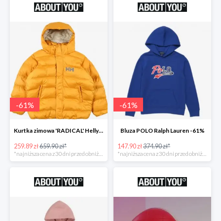
-
61
%
-
61
%
Kurtka zimowa 'RADICAL' Helly Hansen -61%
Bluza POLO Ralph Lauren -61%
259.89 zł
659.90 zł*
147.90 zł
374.90 zł*
*najniższa cena z 30 dni przed obniżką
*najniższa cena z 30 dni przed obniżką