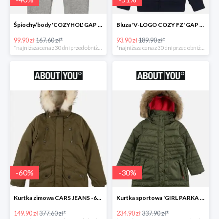
Śpiochy/body 'COZYHOL' GAP - 40%
Bluza 'V-LOGO COZY FZ' GAP -51%
99.90 zł
167.60 zł*
93.90 zł
189.90 zł*
*najniższa cena z 30 dni przed obniżką
*najniższa cena z 30 dni przed obniżką
-
60
%
-
30
%
Kurtka zimowa CARS JEANS -60%
Kurtka sportowa 'GIRL PARKA SNAPS HOOD' CMP -30%
149.90 zł
377.60 zł*
234.90 zł
337.90 zł*