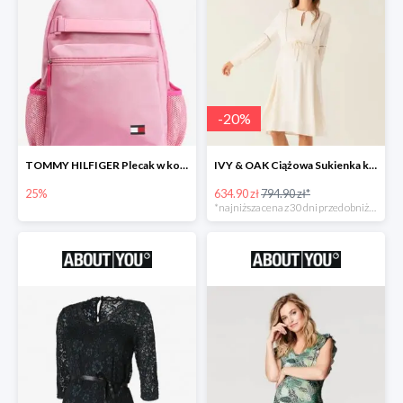
-
20
%
TOMMY HILFIGER Plecak w kolorze różowym -25%
IVY & OAK Ciążowa Sukienka koszulowa -20%
25%
634.90 zł
794.90 zł*
*najniższa cena z 30 dni przed obniżką