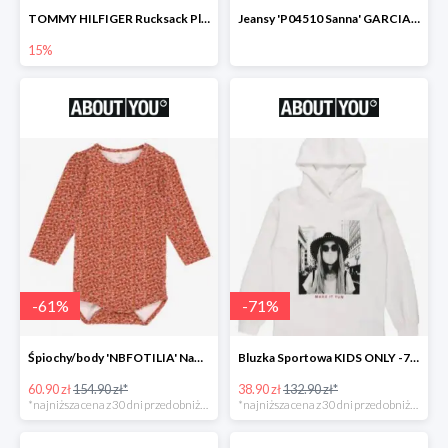
TOMMY HILFIGER Rucksack Plecak -15%
Jeansy 'P04510 Sanna' GARCIA -69%
15%
-
61
%
-
71
%
Śpiochy/body 'NBFOTILIA' Name It -62%
Bluzka Sportowa KIDS ONLY -71%
60.90 zł
154.90 zł*
38.90 zł
132.90 zł*
*najniższa cena z 30 dni przed obniżką
*najniższa cena z 30 dni przed obniżką