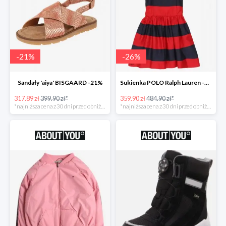
-
21
%
-
26
%
Sandały 'aiya' BISGAARD -21%
Sukienka POLO Ralph Lauren -26%
317.89 zł
399.90 zł*
359.90 zł
484.90 zł*
*najniższa cena z 30 dni przed obniżką
*najniższa cena z 30 dni przed obniżką