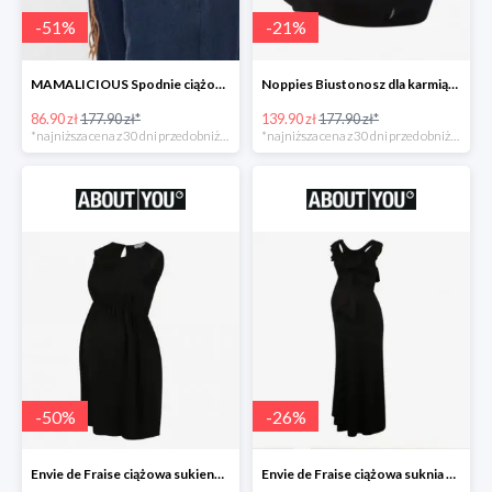
-
51
%
-
21
%
MAMALICIOUS Spodnie ciążowe -51%
Noppies Biustonosz dla karmiących -21%
86.90 zł
177.90 zł*
139.90 zł
177.90 zł*
*najniższa cena z 30 dni przed obniżką
*najniższa cena z 30 dni przed obniżką
-
50
%
-
26
%
Envie de Fraise ciążowa sukienka 'Madeleine' -50%
Envie de Fraise ciążowa suknia wieczorowa 'Lucille' -26%