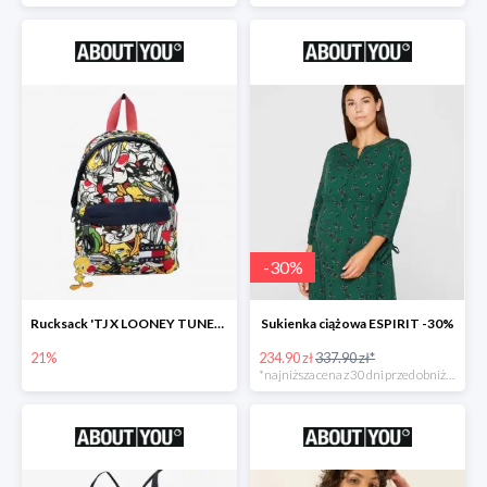
-
30
%
Rucksack 'TJ X LOONEY TUNES Plecak
Sukienka ciążowa ESPIRIT -30%
21%
234.90 zł
337.90 zł*
*najniższa cena z 30 dni przed obniżką