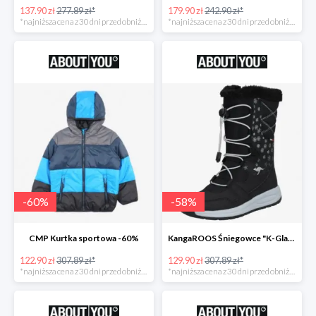
137.90 zł
277.89 zł*
179.90 zł
242.90 zł*
*najniższa cena z 30 dni przed obniżką
*najniższa cena z 30 dni przed obniżką
-
60
%
-
58
%
CMP Kurtka sportowa -60%
KangaROOS Śniegowce "K-Glaze RTX -60%
122.90 zł
307.89 zł*
129.90 zł
307.89 zł*
*najniższa cena z 30 dni przed obniżką
*najniższa cena z 30 dni przed obniżką