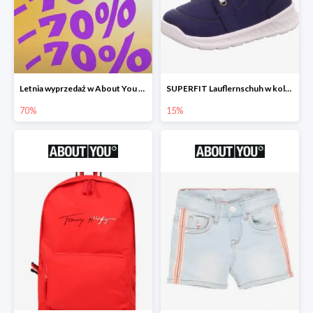
Letnia wyprzedaż w About You do -70%
SUPERFIT Lauflernschuh w kolorze Niebieski -15%
70%
15%