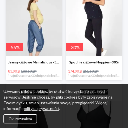
-
56
%
-
30
%
Jeansy ciążowe Mamalicious -56%
Spodnie ciążowe Noppies -30%
83.90 zł
188.60 zł*
174.90 zł
251.60 zł*
*najniższa cena z 30 dni przed obniżką
*najniższa cena z 30 dni przed obniżką
Używamy plików cookies, by ułatwić korzystanie z naszych
serwisów. Jeśli nie chcesz, by pliki cookies były zapisywane na
Twoim dysku, zmień ustawienia swojej przeglądarki. Więcej
informacji:
polityka prywatności
.
Ok, rozumiem