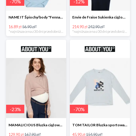
-
70
%
-
12
%
NAME IT Śpiochy/body "Fenna" -70%
Envie de Fraise Sukienka ciążowa "Chantal" -12%
16.89 zł
56.90 zł*
214.90 zł
242.90 zł*
*najniższa cena z 30 dni przed obniżką
*najniższa cena z 30 dni przed obniżką
-
23
%
-
70
%
MAMALICIOUS Bluzka ciążowa -23%
TOM TAILOR Bluzka sportowa -70%
129.90 zł
167.90 zł*
45.90 zł
154.90 zł*