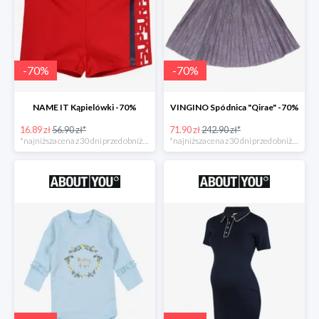
-
70
%
-
70
%
NAME IT Kąpielówki -70%
VINGINO Spódnica "Qirae" -70%
16.89 zł
56.90 zł*
71.90 zł
242.90 zł*
*najniższa cena z 30 dni przed obniżką
*najniższa cena z 30 dni przed obniżką