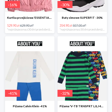
-
16
%
-
30
%
Kurtka przejściowa 'ESSENTIAL TOMMY TAPE JACKET -16%
Buty zimowe SUPERFIT -30%
529.90 zł
629.90 zł*
354.90 zł
507.00 zł*
*najniższa cena z 30 dni przed obniżką
*najniższa cena z 30 dni przed obniżką
-
41
%
-
32
%
Piżama Calvin Klein -41%
Piżama 'V-TB TRNSPRT LJLJ 4PC' GAP -32%