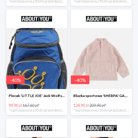
*najniższa cena z 30 dni przed obniżką
*najniższa cena z 30 dni przed obniżką
-
40
%
-
40
%
Plecak 'LITTLE JOE' Jack Wolfskin -40%
Bluzka sportowa 'SHERPA' GAP -40%
99.90 zł
167.60 zł*
124.90 zł
209.90 zł*
*najniższa cena z 30 dni przed obniżką
*najniższa cena z 30 dni przed obniżką