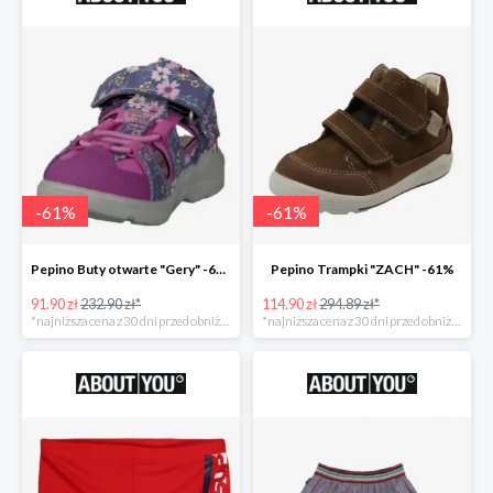
-
61
%
-
61
%
Pepino Buty otwarte "Gery" -61%
Pepino Trampki "ZACH" -61%
91.90 zł
232.90 zł*
114.90 zł
294.89 zł*
*najniższa cena z 30 dni przed obniżką
*najniższa cena z 30 dni przed obniżką