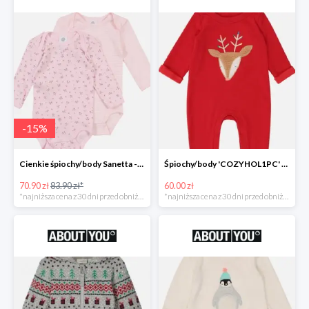
-
15
%
Cienkie śpiochy/body Sanetta -15%
Śpiochy/body 'COZYHOL1PC' GAP -60%
70.90 zł
83.90 zł*
60.00 zł
*najniższa cena z 30 dni przed obniżką
*najniższa cena z 30 dni przed obniżką