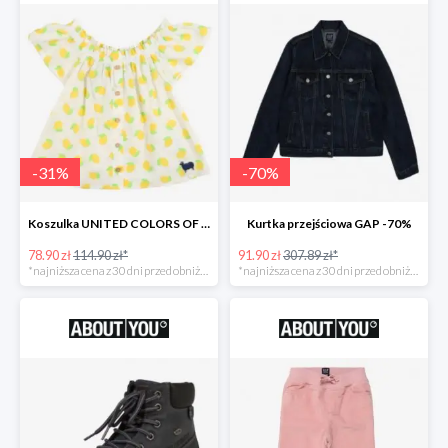
-
31
%
-
70
%
Koszulka UNITED COLORS OF BENETTON
Kurtka przejściowa GAP -70%
78.90 zł
114.90 zł*
91.90 zł
307.89 zł*
*najniższa cena z 30 dni przed obniżką
*najniższa cena z 30 dni przed obniżką