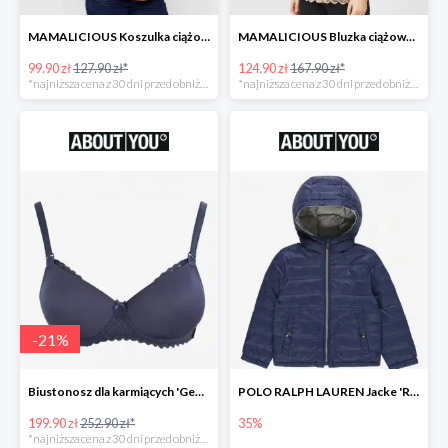
MAMALICIOUS Koszulka ciążowa 'Zana' -26%
MAMALICIOUS Bluzka ciążowa -26%
99.90 zł
127.90 zł*
124.90 zł
167.90 zł*
*najniższa cena z 30 dni przed obniżką
*najniższa cena z 30 dni przed obniżką
-
21
%
Biustonosz dla karmiących 'Geo Lace' -21%
POLO RALPH LAUREN Jacke 'REVERSE' w kolorze granatowym
199.90 zł
252.90 zł*
35%
*najniższa cena z 30 dni przed obniżką