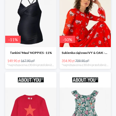
-
11
%
-
50
%
Tankini 'Maui' NOPPIES -11%
Sukienka ciążowa IVY & OAK -50%
149.90 zł
167.90 zł*
354.90 zł
709.90 zł*
*najniższa cena z 30 dni przed obniżką
*najniższa cena z 30 dni przed obniżką