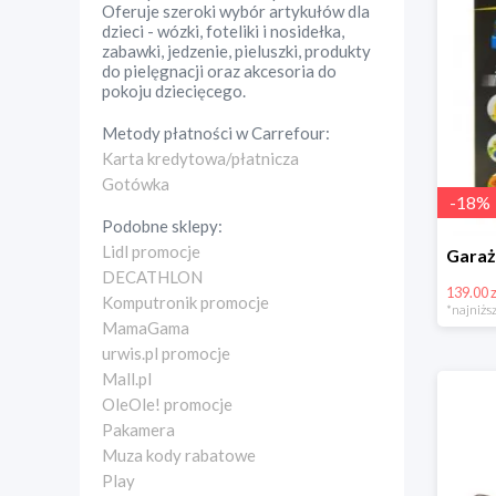
Oferuje szeroki wybór artykułów dla
dzieci - wózki, foteliki i nosidełka,
zabawki, jedzenie, pieluszki, produkty
do pielęgnacji oraz akcesoria do
pokoju dziecięcego.
Metody płatności w
Carrefour
:
Karta kredytowa/płatnicza
Gotówka
-
18
%
Podobne sklepy:
Lidl promocje
DECATHLON
139.00 z
Komputronik promocje
*najniższ
MamaGama
urwis.pl promocje
Mall.pl
OleOle! promocje
Pakamera
Muza kody rabatowe
Play