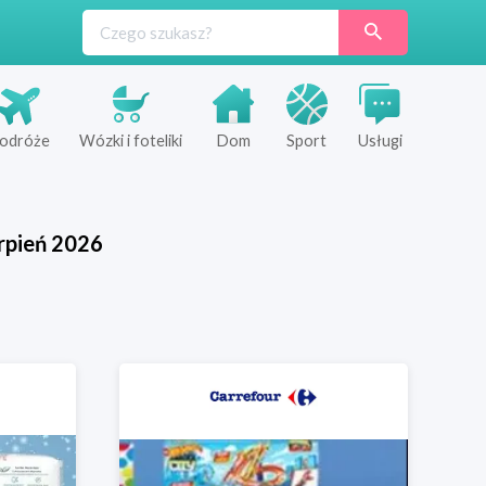
odróże
Wózki i foteliki
Dom
Sport
Usługi
rpień
2026