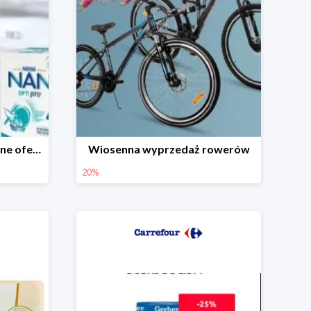
Dzień Dziecka - promocyjne oferty dla najmłodszych
Wiosenna wyprzedaż rowerów
20%