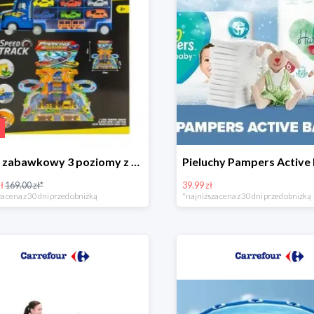
Garaż zabawkowy 3 poziomy z samochodzikami
ł
169.00 zł*
39.99 zł
a cena z 30 dni przed obniżką
*najniższa cena z 30 dni przed obniżką