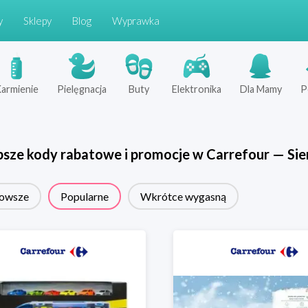
y
Sklepy
Blog
Wyprawka
armienie
Pielęgnacja
Buty
Elektronika
Dla Mamy
P
psze kody rabatowe i promocje w
Carrefour
—
Sie
owsze
Popularne
Wkrótce wygasną