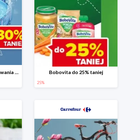
Baseny i akcesoria do pływania do -30%
Bobovita do 25% taniej
25%