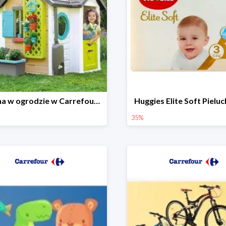
Wiosna w ogrodzie w Carrefourze do -20%
Huggies Elite Soft Pielu
35%