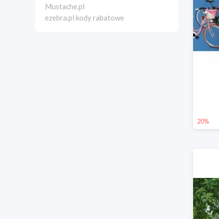
Mustache.pl
ezebra.pl kody rabatowe
20%