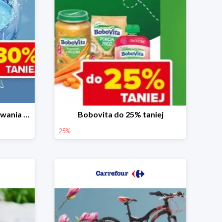
Baseny i akcesoria do pływania do -30%
Bobovita do 25% taniej
25%