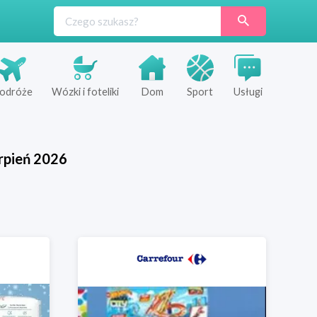
odróże
Wózki i foteliki
Dom
Sport
Usługi
rpień
2026