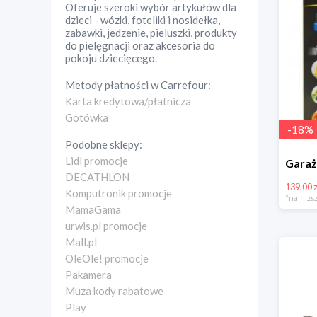
Oferuje szeroki wybór artykułów dla
dzieci - wózki, foteliki i nosidełka,
zabawki, jedzenie, pieluszki, produkty
do pielęgnacji oraz akcesoria do
pokoju dziecięcego.
Metody płatności w
Carrefour
:
Karta kredytowa/płatnicza
Gotówka
-
18
%
Podobne sklepy:
Lidl promocje
DECATHLON
139.00 z
Komputronik promocje
*najniższ
MamaGama
urwis.pl promocje
Mall.pl
OleOle! promocje
Pakamera
Muza kody rabatowe
Play