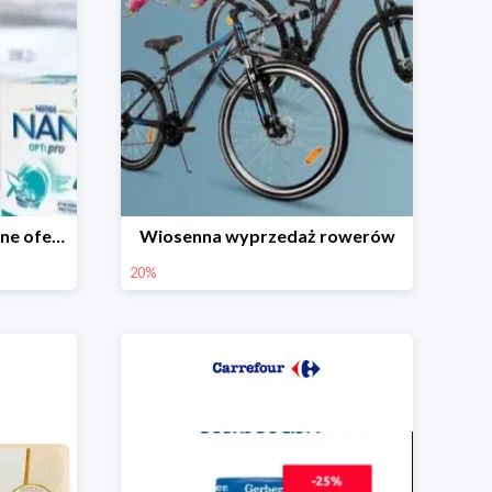
Dzień Dziecka - promocyjne oferty dla najmłodszych
Wiosenna wyprzedaż rowerów
20%