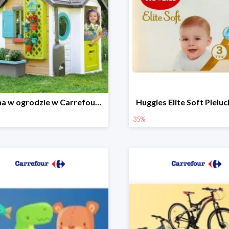
Wiosna w ogrodzie w Carrefourze do -20%
Huggies Elite Soft Pielu
35%