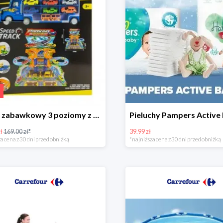
Garaż zabawkowy 3 poziomy z samochodzikami
ł
169.00 zł*
39.99 zł
a cena z 30 dni przed obniżką
*najniższa cena z 30 dni przed obniżką