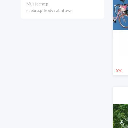
Mustache.pl
ezebra.pl kody rabatowe
20%