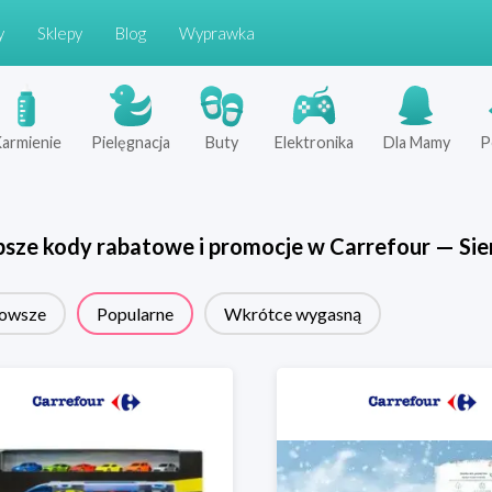
y
Sklepy
Blog
Wyprawka
armienie
Pielęgnacja
Buty
Elektronika
Dla Mamy
P
psze kody rabatowe i promocje w
Carrefour
—
Sie
owsze
Popularne
Wkrótce wygasną