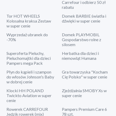
Carrefour i odbierz 50 zł
rabatu
Tor HOT WHEELS
Domek BARBIE światła i
Kolosalna kraksa Zestaw
dźwięki w super cenie
w super cenie
Wyprzedaż ubranek do
Domek PLAYMOBIL
-70%
Gospodarstwo rolne z
silosem
Superoferta Pieluchy,
Herbatka dla dzieci i
Pieluchomajtki dla dzieci
niemowląt Humana
Pampers mega Pack
Płyn do kąpieli i szampon
Gra towarzyska "Kocham
do włosów Johnson's Baby
Cię Polsko" w super cenie
w dobrej cenie
Klocki HH POLAND
Zjeżdżalnia SMOBY Xs w
Twickto Aviation w super
super cenie
cenie
Rowerek CARREFOUR
Pampers Premium Care 6
Jedzik rowerek (mix)
78 szt.