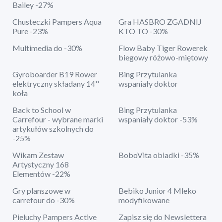
Bailey -27%
Chusteczki Pampers Aqua
Gra HASBRO ZGADNIJ
Pure -23%
KTO TO -30%
Multimedia do -30%
Flow Baby Tiger Rowerek
biegowy różowo-miętowy
Gyroboarder B19 Rower
Bing Przytulanka
elektryczny składany 14''
wspaniały doktor
koła
Back to School w
Bing Przytulanka
Carrefour - wybrane marki
wspaniały doktor -53%
artykułów szkolnych do
-25%
Wikam Zestaw
BoboVita obiadki -35%
Artystyczny 168
Elementów -22%
Gry planszowe w
Bebiko Junior 4 Mleko
carrefour do -30%
modyfikowane
Pieluchy Pampers Active
Zapisz się do Newslettera