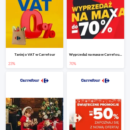
Taniej o VAT w Carrefour
Wyprzedaż na maxa w Carrefour do -70%
23%
70%