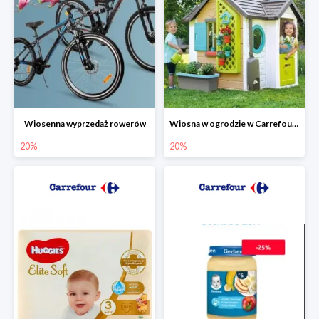
Wiosenna wyprzedaż rowerów
Wiosna w ogrodzie w Carrefourze do -20%
20%
20%