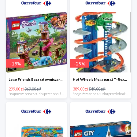
-
19
%
-
29
%
Lego Friends Baza ratownicza -19%
Hot Wheels Mega garaż T-Rexa -29%
299.00 zł
369.00 zł*
389.00 zł
549.00 zł*
*najniższa cena z 30 dni przed obniżką
*najniższa cena z 30 dni przed obniżką