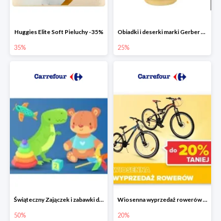
Huggies Elite Soft Pieluchy -35%
Obiadki i deserki marki Gerber do -25%
35%
25%
Świąteczny Zajączek i zabawki do -50% mniej
Wiosenna wyprzedaż rowerów w Carrefour do -20%
50%
20%