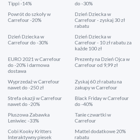
Tippi -14%
do -30%
Powrót do szkoły w
Dzień Dziecka w
Carrefour -20%
Carrefour - zyskaj 30 zł
rabatu
Dzień Dziecka w
Dzień Dziecka w
Carrefour do -30%
Carrefour - 10 zł rabatu za
każde 100 zł
EURO 2021 w Carrefour
Prezenty na Dzień Ojca w
do -20% i darmowa
Carrefour od 9,99 zł
dostawa
Wyprzedaż w Carrefour
Zyskaj 60 zł rabatu na
nawet do -250 zł
zakupy w Carrefour
Strefa okazji w Carrefour
Black Friday w Carrefour
nawet do -20%
do -40%
Pluszowa Zabawka
Tanie czwartki w
Leniwiec -33%
Carrefour
Cobi Kooky Kritters
Mattel dodatkowe 20%
Interaktywny piesek
rabatu