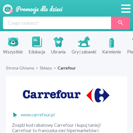
Promocje
Produkty
Sklepy
Wszystkie
Edukacja
Ubrania
Gry i zabawki
Karmienie
Pie
Blog
Strona Główna
>
Sklepy
>
Carrefour
Wyprawka
www.carrefour.pl
Znajdź kod rabatowy Carrefour i kupuj taniej!
Carrefour to francuska sieć hipermarketów i