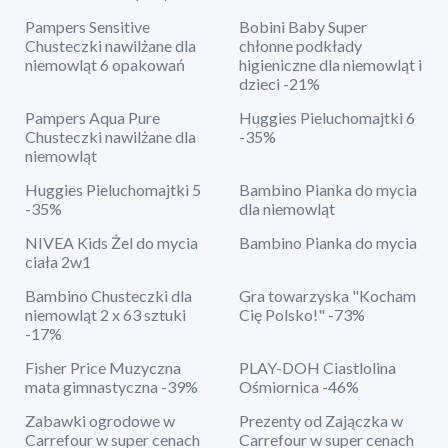
Pampers Sensitive
Bobini Baby Super
Chusteczki nawilżane dla
chłonne podkłady
niemowląt 6 opakowań
higieniczne dla niemowląt i
dzieci -21%
Pampers Aqua Pure
Huggies Pieluchomajtki 6
Chusteczki nawilżane dla
-35%
niemowląt
Huggies Pieluchomajtki 5
Bambino Pianka do mycia
-35%
dla niemowląt
NIVEA Kids Żel do mycia
Bambino Pianka do mycia
ciała 2w1
Bambino Chusteczki dla
Gra towarzyska "Kocham
niemowląt 2 x 63 sztuki
Cię Polsko!" -73%
-17%
Fisher Price Muzyczna
PLAY-DOH Ciastlolina
mata gimnastyczna -39%
Ośmiornica -46%
Zabawki ogrodowe w
Prezenty od Zajączka w
Carrefour w super cenach
Carrefour w super cenach