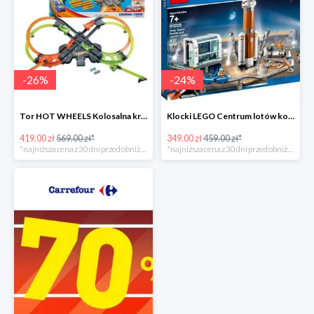
-
26
%
-
24
%
Tor HOT WHEELS Kolosalna kraksa -26%
Klocki LEGO Centrum lotów kosmicznych
419.00 zł
569.00 zł*
349.00 zł
459.00 zł*
*najniższa cena z 30 dni przed obniżką
*najniższa cena z 30 dni przed obniżką