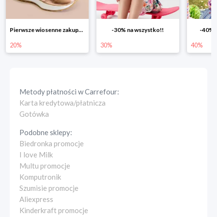
-30% na wszystko!!
-40% na drugą sztukę
Wiosenn
30%
40%
25%
Metody płatności w
Carrefour
:
Karta kredytowa/płatnicza
Gotówka
Podobne sklepy:
Biedronka promocje
I love Milk
Multu promocje
Komputronik
Szumisie promocje
Aliexpress
Kinderkraft promocje