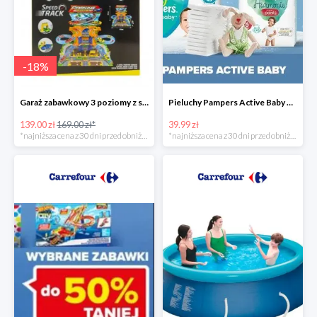
-
18
%
Garaż zabawkowy 3 poziomy z samochodzikami
Pieluchy Pampers Active Baby od 39,99 zł
139.00 zł
169.00 zł*
39.99 zł
*najniższa cena z 30 dni przed obniżką
*najniższa cena z 30 dni przed obniżką