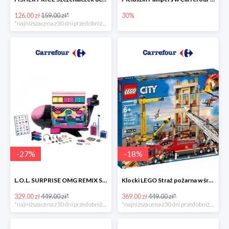
126.00 zł
159.00 zł*
30%
*najniższa cena z 30 dni przed obniżką
-
27
%
-
18
%
L.O.L. SURPRISE OMG REMIX Samolot -27%
Klocki LEGO Straż pożarna w śródmieściu -18%
329.00 zł
449.00 zł*
369.00 zł
449.00 zł*
*najniższa cena z 30 dni przed obniżką
*najniższa cena z 30 dni przed obniżką