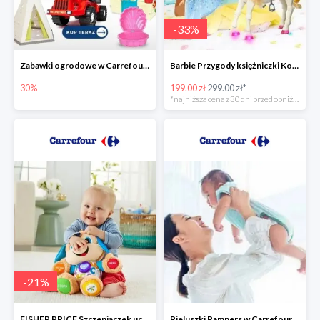
-
33
%
Zabawki ogrodowe w Carrefour do -30%
Barbie Przygody księżniczki Koń + Lalka -33%
30%
199.00 zł
299.00 zł*
*najniższa cena z 30 dni przed obniżką
-
21
%
FISHER PRICE Szczeniaczek uczniaczek -21%
Pieluszki Pampers w Carrefour do -30%