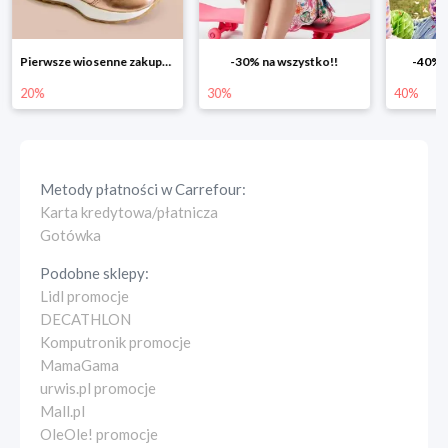
-30% na wszystko!!
-40% na drugą sztukę
Wiosenn
30%
40%
25%
Metody płatności w
Carrefour
:
Karta kredytowa/płatnicza
Gotówka
Podobne sklepy:
Lidl promocje
DECATHLON
Komputronik promocje
MamaGama
urwis.pl promocje
Mall.pl
OleOle! promocje