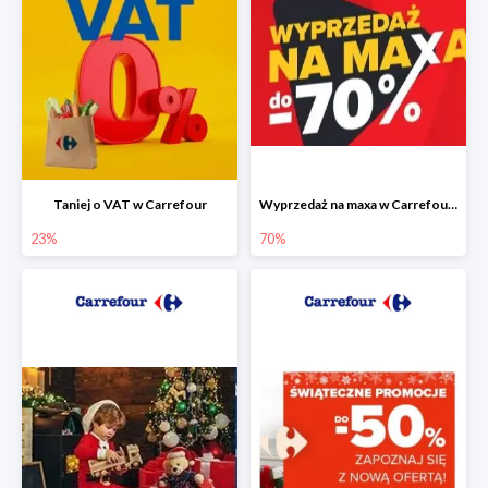
Taniej o VAT w Carrefour
Wyprzedaż na maxa w Carrefour do -70%
23%
70%