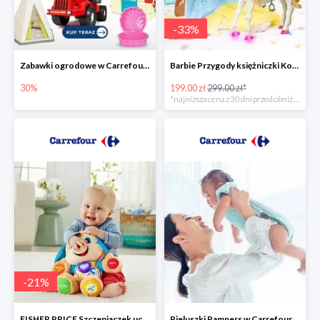
-
33
%
Zabawki ogrodowe w Carrefour do -30%
Barbie Przygody księżniczki Koń + Lalka -33%
30%
199.00 zł
299.00 zł*
*najniższa cena z 30 dni przed obniżką
-
21
%
FISHER PRICE Szczeniaczek uczniaczek -21%
Pieluszki Pampers w Carrefour do -30%