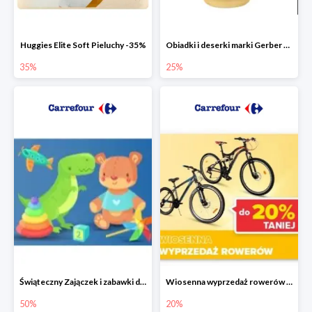
Huggies Elite Soft Pieluchy -35%
Obiadki i deserki marki Gerber do -25%
35%
25%
Świąteczny Zajączek i zabawki do -50% mniej
Wiosenna wyprzedaż rowerów w Carrefour do -20%
50%
20%