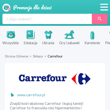
Promocje
Produkty
Sklepy
Wszystkie
Edukacja
Ubrania
Gry i zabawki
Karmienie
Pie
Blog
Strona Główna
>
Sklepy
>
Carrefour
Wyprawka
www.carrefour.pl
Znajdź kod rabatowy Carrefour i kupuj taniej!
Carrefour to francuska sieć hipermarketów i