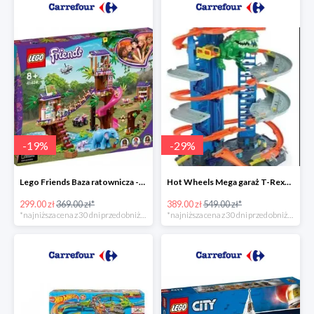
-
19
%
-
29
%
Lego Friends Baza ratownicza -19%
Hot Wheels Mega garaż T-Rexa -29%
299.00 zł
369.00 zł*
389.00 zł
549.00 zł*
*najniższa cena z 30 dni przed obniżką
*najniższa cena z 30 dni przed obniżką