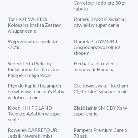
Carrefour i odbierz 50 zł
rabatu
Tor HOT WHEELS
Domek BARBIE światła i
Kolosalna kraksa Zestaw
dźwięki w super cenie
w super cenie
Wyprzedaż ubranek do
Domek PLAYMOBIL
-70%
Gospodarstwo rolne z
silosem
Superoferta Pieluchy,
Herbatka dla dzieci i
Pieluchomajtki dla dzieci
niemowląt Humana
Pampers mega Pack
Płyn do kąpieli i szampon
Gra towarzyska "Kocham
do włosów Johnson's Baby
Cię Polsko" w super cenie
w dobrej cenie
Klocki HH POLAND
Zjeżdżalnia SMOBY Xs w
Twickto Aviation w super
super cenie
cenie
Rowerek CARREFOUR
Pampers Premium Care 6
Jedzik rowerek (mix)
78 szt.