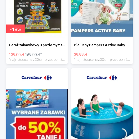
-
18
%
Garaż zabawkowy 3 poziomy z samochodzikami
Pieluchy Pampers Active Baby od 39,99 zł
139.00 zł
169.00 zł*
39.99 zł
*najniższa cena z 30 dni przed obniżką
*najniższa cena z 30 dni przed obniżką