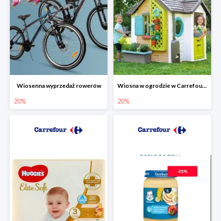
Wiosenna wyprzedaż rowerów
Wiosna w ogrodzie w Carrefourze do -20%
20%
20%