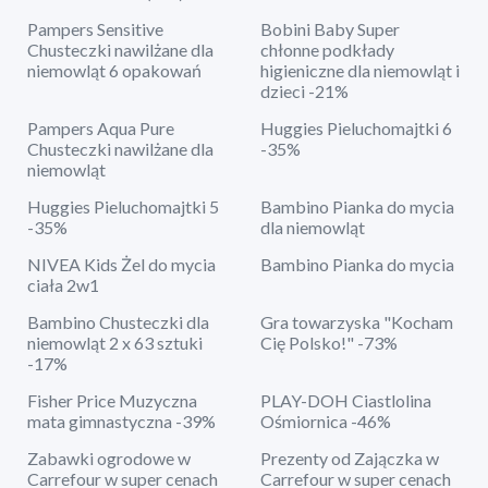
Pampers Sensitive
Bobini Baby Super
Chusteczki nawilżane dla
chłonne podkłady
niemowląt 6 opakowań
higieniczne dla niemowląt i
dzieci -21%
Pampers Aqua Pure
Huggies Pieluchomajtki 6
Chusteczki nawilżane dla
-35%
niemowląt
Huggies Pieluchomajtki 5
Bambino Pianka do mycia
-35%
dla niemowląt
NIVEA Kids Żel do mycia
Bambino Pianka do mycia
ciała 2w1
Bambino Chusteczki dla
Gra towarzyska "Kocham
niemowląt 2 x 63 sztuki
Cię Polsko!" -73%
-17%
Fisher Price Muzyczna
PLAY-DOH Ciastlolina
mata gimnastyczna -39%
Ośmiornica -46%
Zabawki ogrodowe w
Prezenty od Zajączka w
Carrefour w super cenach
Carrefour w super cenach