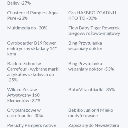
Bailey -27%
Chusteczki Pampers Aqua
Gra HASBRO ZGADNIJ
Pure -23%
KTO TO -30%
Multimedia do -30%
Flow Baby Tiger Rowerek
biegowy różowo-miętowy
Gyroboarder B19 Rower
Bing Przytulanka
elektryczny składany 14''
wspaniały doktor
koła
Back to School w
Bing Przytulanka
Carrefour - wybrane marki
wspaniały doktor -53%
artykułów szkolnych do
-25%
Wikam Zestaw
BoboVita obiadki -35%
Artystyczny 168
Elementów -22%
Gry planszowe w
Bebiko Junior 4 Mleko
carrefour do -30%
modyfikowane
Pieluchy Pampers Active
Zapisz się do Newslettera