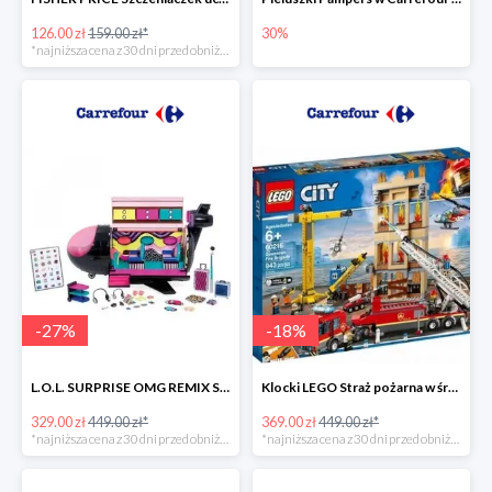
126.00 zł
159.00 zł*
30%
*najniższa cena z 30 dni przed obniżką
-
27
%
-
18
%
L.O.L. SURPRISE OMG REMIX Samolot -27%
Klocki LEGO Straż pożarna w śródmieściu -18%
329.00 zł
449.00 zł*
369.00 zł
449.00 zł*
*najniższa cena z 30 dni przed obniżką
*najniższa cena z 30 dni przed obniżką