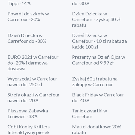
Tippi -14%
do -30%
Powrót do szkoły w
Dzień Dziecka w
Carrefour -20%
Carrefour - zyskaj 30 zł
rabatu
Dzień Dziecka w
Dzień Dziecka w
Carrefour do -30%
Carrefour - 10 zł rabatu za
każde 100 zł
EURO 2021 w Carrefour
Prezenty na Dzień Ojca w
do -20% i darmowa
Carrefour od 9,99 zł
dostawa
Wyprzedaż w Carrefour
Zyskaj 60 zł rabatu na
nawet do -250 zł
zakupy w Carrefour
Strefa okazji w Carrefour
Black Friday w Carrefour
nawet do -20%
do -40%
Pluszowa Zabawka
Tanie czwartki w
Leniwiec -33%
Carrefour
Cobi Kooky Kritters
Mattel dodatkowe 20%
Interaktywny piesek
rabatu