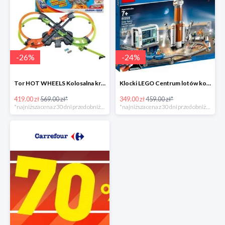
-
26
%
-
24
%
Tor HOT WHEELS Kolosalna kraksa -26%
Klocki LEGO Centrum lotów kosmicznych
419.00 zł
569.00 zł*
349.00 zł
459.00 zł*
*najniższa cena z 30 dni przed obniżką
*najniższa cena z 30 dni przed obniżką