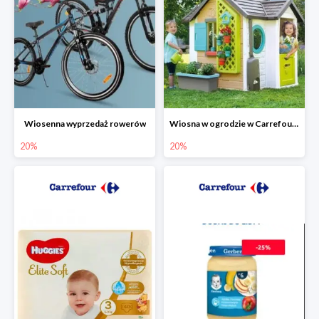
Wiosenna wyprzedaż rowerów
Wiosna w ogrodzie w Carrefourze do -20%
20%
20%