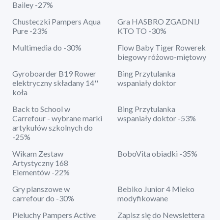
Bailey -27%
Chusteczki Pampers Aqua
Gra HASBRO ZGADNIJ
Pure -23%
KTO TO -30%
Multimedia do -30%
Flow Baby Tiger Rowerek
biegowy różowo-miętowy
Gyroboarder B19 Rower
Bing Przytulanka
elektryczny składany 14''
wspaniały doktor
koła
Back to School w
Bing Przytulanka
Carrefour - wybrane marki
wspaniały doktor -53%
artykułów szkolnych do
-25%
Wikam Zestaw
BoboVita obiadki -35%
Artystyczny 168
Elementów -22%
Gry planszowe w
Bebiko Junior 4 Mleko
carrefour do -30%
modyfikowane
Pieluchy Pampers Active
Zapisz się do Newslettera