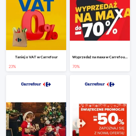
Taniej o VAT w Carrefour
Wyprzedaż na maxa w Carrefour do -70%
23%
70%