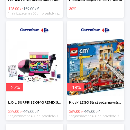
126.00 zł
159.00 zł*
30%
*najniższa cena z 30 dni przed obniżką
-
27
%
-
18
%
L.O.L. SURPRISE OMG REMIX Samolot -27%
Klocki LEGO Straż pożarna w śródmieściu -18%
329.00 zł
449.00 zł*
369.00 zł
449.00 zł*
*najniższa cena z 30 dni przed obniżką
*najniższa cena z 30 dni przed obniżką