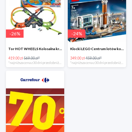
-
26
%
-
24
%
Tor HOT WHEELS Kolosalna kraksa -26%
Klocki LEGO Centrum lotów kosmicznych
419.00 zł
569.00 zł*
349.00 zł
459.00 zł*
*najniższa cena z 30 dni przed obniżką
*najniższa cena z 30 dni przed obniżką