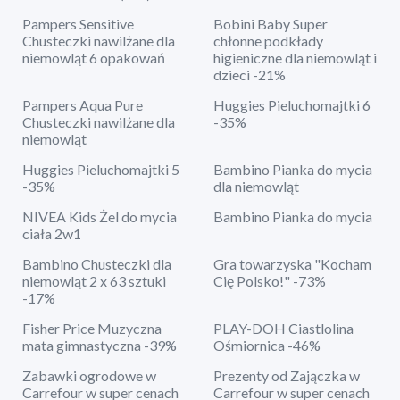
Pampers Sensitive
Bobini Baby Super
Chusteczki nawilżane dla
chłonne podkłady
niemowląt 6 opakowań
higieniczne dla niemowląt i
dzieci -21%
Pampers Aqua Pure
Huggies Pieluchomajtki 6
Chusteczki nawilżane dla
-35%
niemowląt
Huggies Pieluchomajtki 5
Bambino Pianka do mycia
-35%
dla niemowląt
NIVEA Kids Żel do mycia
Bambino Pianka do mycia
ciała 2w1
Bambino Chusteczki dla
Gra towarzyska "Kocham
niemowląt 2 x 63 sztuki
Cię Polsko!" -73%
-17%
Fisher Price Muzyczna
PLAY-DOH Ciastlolina
mata gimnastyczna -39%
Ośmiornica -46%
Zabawki ogrodowe w
Prezenty od Zajączka w
Carrefour w super cenach
Carrefour w super cenach