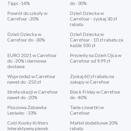
Tippi -14%
do -30%
Powrót do szkoły w
Dzień Dziecka w
Carrefour -20%
Carrefour - zyskaj 30 zł
rabatu
Dzień Dziecka w
Dzień Dziecka w
Carrefour do -30%
Carrefour - 10 zł rabatu za
każde 100 zł
EURO 2021 w Carrefour
Prezenty na Dzień Ojca w
do -20% i darmowa
Carrefour od 9,99 zł
dostawa
Wyprzedaż w Carrefour
Zyskaj 60 zł rabatu na
nawet do -250 zł
zakupy w Carrefour
Strefa okazji w Carrefour
Black Friday w Carrefour
nawet do -20%
do -40%
Pluszowa Zabawka
Tanie czwartki w
Leniwiec -33%
Carrefour
Cobi Kooky Kritters
Mattel dodatkowe 20%
Interaktywny piesek
rabatu