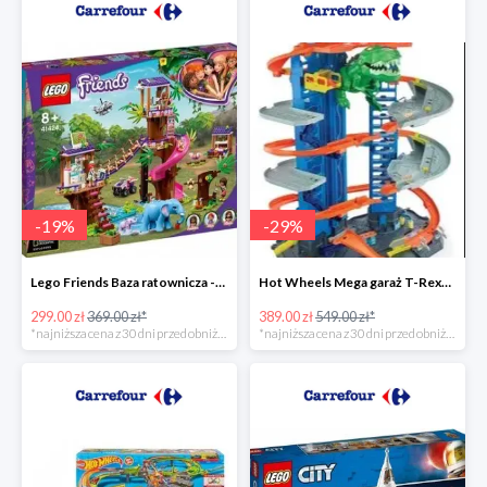
-
19
%
-
29
%
Lego Friends Baza ratownicza -19%
Hot Wheels Mega garaż T-Rexa -29%
299.00 zł
369.00 zł*
389.00 zł
549.00 zł*
*najniższa cena z 30 dni przed obniżką
*najniższa cena z 30 dni przed obniżką