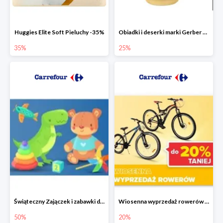
Huggies Elite Soft Pieluchy -35%
Obiadki i deserki marki Gerber do -25%
35%
25%
Świąteczny Zajączek i zabawki do -50% mniej
Wiosenna wyprzedaż rowerów w Carrefour do -20%
50%
20%