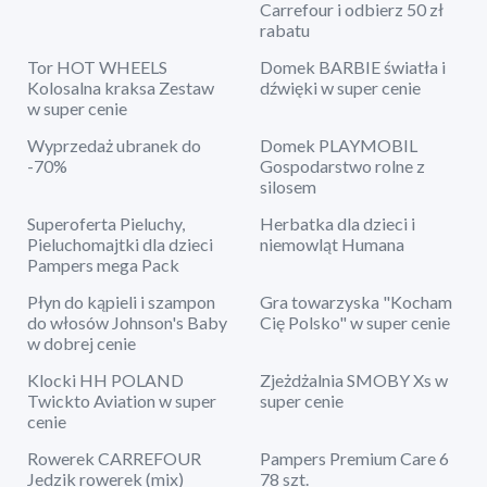
Carrefour i odbierz 50 zł
rabatu
Tor HOT WHEELS
Domek BARBIE światła i
Kolosalna kraksa Zestaw
dźwięki w super cenie
w super cenie
Wyprzedaż ubranek do
Domek PLAYMOBIL
-70%
Gospodarstwo rolne z
silosem
Superoferta Pieluchy,
Herbatka dla dzieci i
Pieluchomajtki dla dzieci
niemowląt Humana
Pampers mega Pack
Płyn do kąpieli i szampon
Gra towarzyska "Kocham
do włosów Johnson's Baby
Cię Polsko" w super cenie
w dobrej cenie
Klocki HH POLAND
Zjeżdżalnia SMOBY Xs w
Twickto Aviation w super
super cenie
cenie
Rowerek CARREFOUR
Pampers Premium Care 6
Jedzik rowerek (mix)
78 szt.