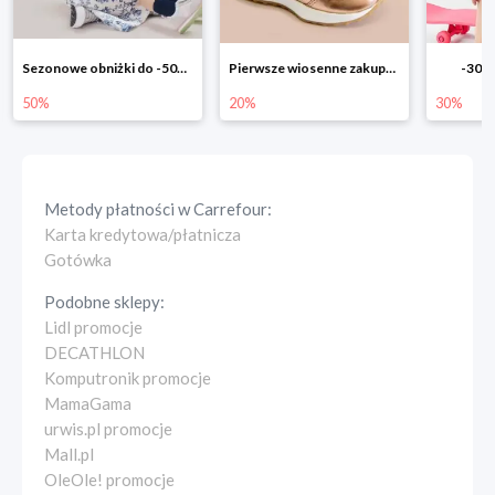
Pierwsze wiosenne zakupy -20%
-30% na wszystko!!
-40% n
20%
30%
40%
Metody płatności w
Carrefour
:
Karta kredytowa/płatnicza
Gotówka
Podobne sklepy:
Lidl promocje
DECATHLON
Komputronik promocje
MamaGama
urwis.pl promocje
Mall.pl
OleOle! promocje