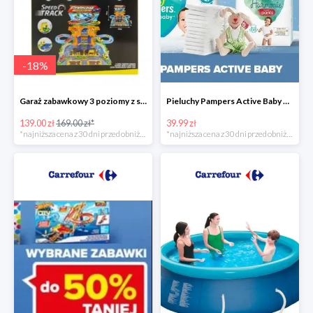
-
18
%
Garaż zabawkowy 3 poziomy z samochodzikami
Pieluchy Pampers Active Baby od 39,99 zł
139.00 zł
169.00 zł*
39.99 zł
*najniższa cena z 30 dni przed obniżką
*najniższa cena z 30 dni przed obniżką