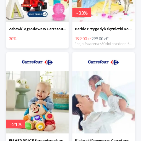
-
33
%
Zabawki ogrodowe w Carrefour do -30%
Barbie Przygody księżniczki Koń + Lalka -33%
30%
199.00 zł
299.00 zł*
*najniższa cena z 30 dni przed obniżką
-
21
%
FISHER PRICE Szczeniaczek uczniaczek -21%
Pieluszki Pampers w Carrefour do -30%