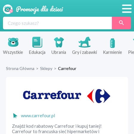
Promocje
Produkty
Sklepy
Wszystkie
Edukacja
Ubrania
Gry i zabawki
Karmienie
Pie
Blog
Strona Główna
>
Sklepy
>
Carrefour
Wyprawka
www.carrefour.pl
Znajdź kod rabatowy Carrefour i kupuj taniej!
Carrefour to francuska sieć hipermarketów i