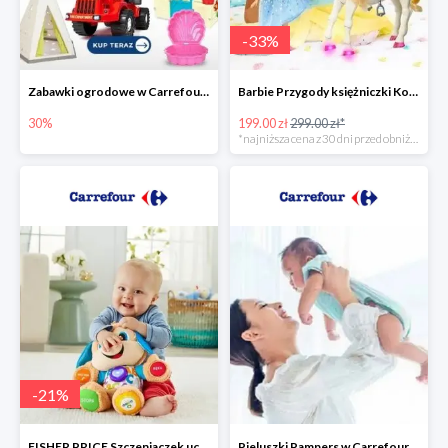
-
33
%
Zabawki ogrodowe w Carrefour do -30%
Barbie Przygody księżniczki Koń + Lalka -33%
30%
199.00 zł
299.00 zł*
*najniższa cena z 30 dni przed obniżką
-
21
%
FISHER PRICE Szczeniaczek uczniaczek -21%
Pieluszki Pampers w Carrefour do -30%