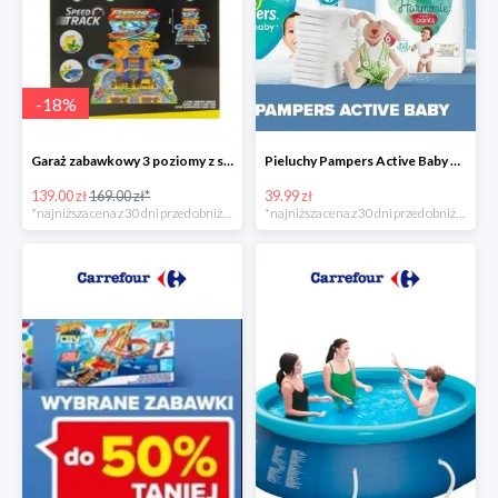
-
18
%
Garaż zabawkowy 3 poziomy z samochodzikami
Pieluchy Pampers Active Baby od 39,99 zł
139.00 zł
169.00 zł*
39.99 zł
*najniższa cena z 30 dni przed obniżką
*najniższa cena z 30 dni przed obniżką