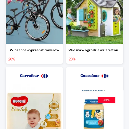
Wiosenna wyprzedaż rowerów
Wiosna w ogrodzie w Carrefourze do -20%
20%
20%