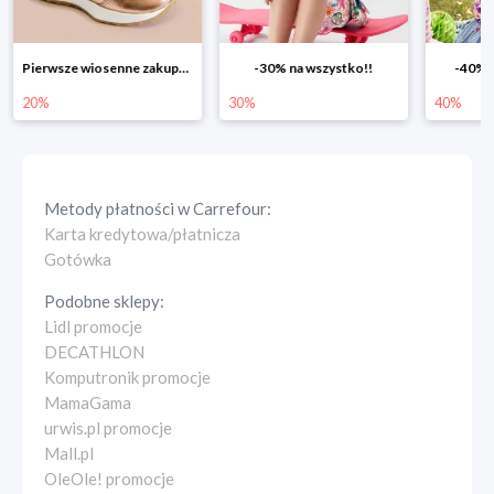
-30% na wszystko!!
-40% na drugą sztukę
Wiosenn
30%
40%
25%
Metody płatności w
Carrefour
:
Karta kredytowa/płatnicza
Gotówka
Podobne sklepy:
Lidl promocje
DECATHLON
Komputronik promocje
MamaGama
urwis.pl promocje
Mall.pl
OleOle! promocje