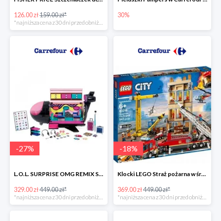
126.00 zł
159.00 zł*
30%
*najniższa cena z 30 dni przed obniżką
-
27
%
-
18
%
L.O.L. SURPRISE OMG REMIX Samolot -27%
Klocki LEGO Straż pożarna w śródmieściu -18%
329.00 zł
449.00 zł*
369.00 zł
449.00 zł*
*najniższa cena z 30 dni przed obniżką
*najniższa cena z 30 dni przed obniżką