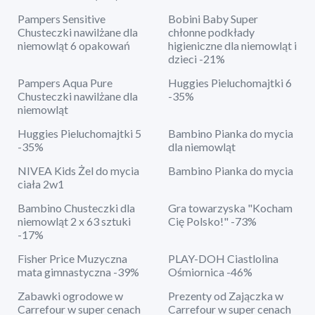
Pampers Sensitive
Bobini Baby Super
Chusteczki nawilżane dla
chłonne podkłady
niemowląt 6 opakowań
higieniczne dla niemowląt i
dzieci -21%
Pampers Aqua Pure
Huggies Pieluchomajtki 6
Chusteczki nawilżane dla
-35%
niemowląt
Huggies Pieluchomajtki 5
Bambino Pianka do mycia
-35%
dla niemowląt
NIVEA Kids Żel do mycia
Bambino Pianka do mycia
ciała 2w1
Bambino Chusteczki dla
Gra towarzyska "Kocham
niemowląt 2 x 63 sztuki
Cię Polsko!" -73%
-17%
Fisher Price Muzyczna
PLAY-DOH Ciastlolina
mata gimnastyczna -39%
Ośmiornica -46%
Zabawki ogrodowe w
Prezenty od Zajączka w
Carrefour w super cenach
Carrefour w super cenach