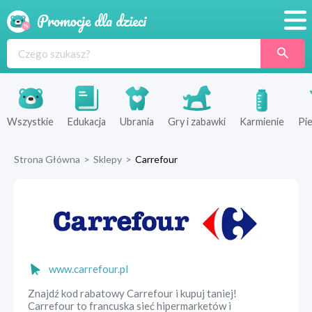
Promocje
Produkty
Sklepy
Wszystkie
Edukacja
Ubrania
Gry i zabawki
Karmienie
Pie
Blog
Strona Główna
>
Sklepy
>
Carrefour
Wyprawka
www.carrefour.pl
Znajdź kod rabatowy Carrefour i kupuj taniej!
Carrefour to francuska sieć hipermarketów i