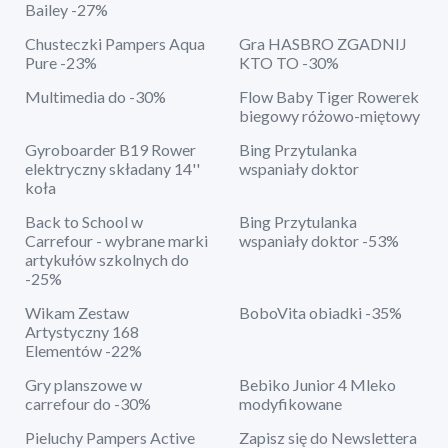
Bailey -27%
Chusteczki Pampers Aqua
Gra HASBRO ZGADNIJ
Pure -23%
KTO TO -30%
Multimedia do -30%
Flow Baby Tiger Rowerek
biegowy różowo-miętowy
Gyroboarder B19 Rower
Bing Przytulanka
elektryczny składany 14''
wspaniały doktor
koła
Back to School w
Bing Przytulanka
Carrefour - wybrane marki
wspaniały doktor -53%
artykułów szkolnych do
-25%
Wikam Zestaw
BoboVita obiadki -35%
Artystyczny 168
Elementów -22%
Gry planszowe w
Bebiko Junior 4 Mleko
carrefour do -30%
modyfikowane
Pieluchy Pampers Active
Zapisz się do Newslettera