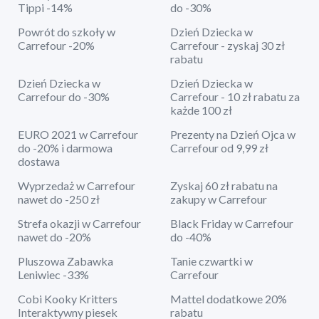
Tippi -14%
do -30%
Powrót do szkoły w
Dzień Dziecka w
Carrefour -20%
Carrefour - zyskaj 30 zł
rabatu
Dzień Dziecka w
Dzień Dziecka w
Carrefour do -30%
Carrefour - 10 zł rabatu za
każde 100 zł
EURO 2021 w Carrefour
Prezenty na Dzień Ojca w
do -20% i darmowa
Carrefour od 9,99 zł
dostawa
Wyprzedaż w Carrefour
Zyskaj 60 zł rabatu na
nawet do -250 zł
zakupy w Carrefour
Strefa okazji w Carrefour
Black Friday w Carrefour
nawet do -20%
do -40%
Pluszowa Zabawka
Tanie czwartki w
Leniwiec -33%
Carrefour
Cobi Kooky Kritters
Mattel dodatkowe 20%
Interaktywny piesek
rabatu