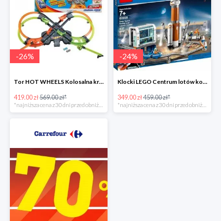
-
26
%
-
24
%
Tor HOT WHEELS Kolosalna kraksa -26%
Klocki LEGO Centrum lotów kosmicznych
419.00 zł
569.00 zł*
349.00 zł
459.00 zł*
*najniższa cena z 30 dni przed obniżką
*najniższa cena z 30 dni przed obniżką