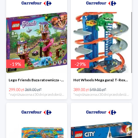
-
19
%
-
29
%
Lego Friends Baza ratownicza -19%
Hot Wheels Mega garaż T-Rexa -29%
299.00 zł
369.00 zł*
389.00 zł
549.00 zł*
*najniższa cena z 30 dni przed obniżką
*najniższa cena z 30 dni przed obniżką