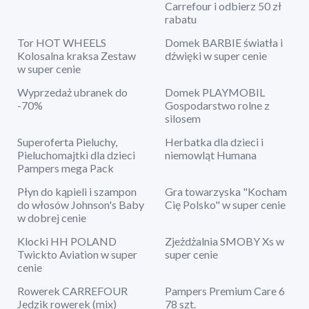
Carrefour i odbierz 50 zł
rabatu
Tor HOT WHEELS
Domek BARBIE światła i
Kolosalna kraksa Zestaw
dźwięki w super cenie
w super cenie
Wyprzedaż ubranek do
Domek PLAYMOBIL
-70%
Gospodarstwo rolne z
silosem
Superoferta Pieluchy,
Herbatka dla dzieci i
Pieluchomajtki dla dzieci
niemowląt Humana
Pampers mega Pack
Płyn do kąpieli i szampon
Gra towarzyska "Kocham
do włosów Johnson's Baby
Cię Polsko" w super cenie
w dobrej cenie
Klocki HH POLAND
Zjeżdżalnia SMOBY Xs w
Twickto Aviation w super
super cenie
cenie
Rowerek CARREFOUR
Pampers Premium Care 6
Jedzik rowerek (mix)
78 szt.