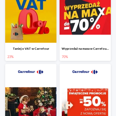
Taniej o VAT w Carrefour
Wyprzedaż na maxa w Carrefour do -70%
23%
70%