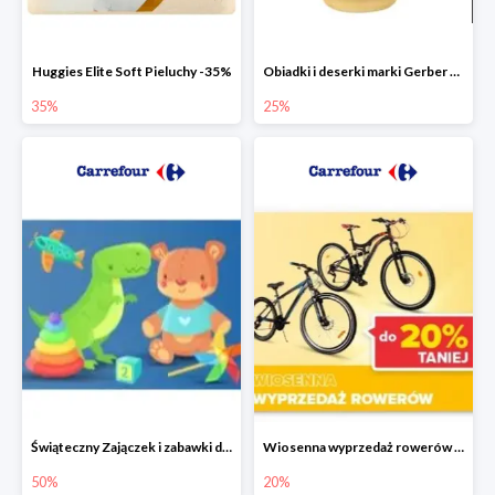
Huggies Elite Soft Pieluchy -35%
Obiadki i deserki marki Gerber do -25%
35%
25%
Świąteczny Zajączek i zabawki do -50% mniej
Wiosenna wyprzedaż rowerów w Carrefour do -20%
50%
20%