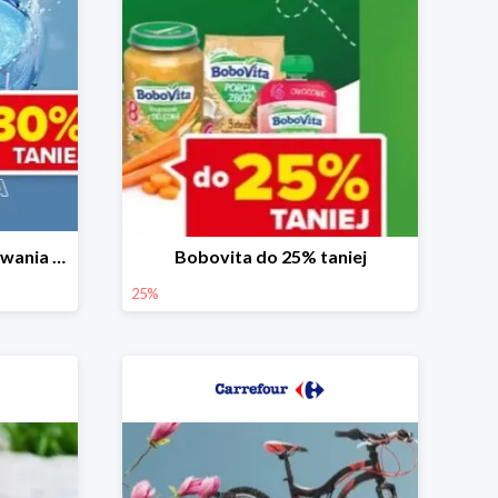
Baseny i akcesoria do pływania do -30%
Bobovita do 25% taniej
25%