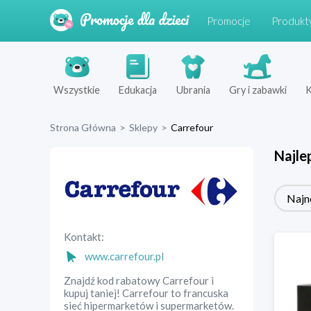
Promocje
Produkt
Wszystkie
Edukacja
Ubrania
Gry i zabawki
K
Strona Główna
>
Sklepy
>
Carrefour
Najle
Najn
Kontakt:
www.carrefour.pl
Znajdź kod rabatowy Carrefour i
kupuj taniej! Carrefour to francuska
sieć hipermarketów i supermarketów.