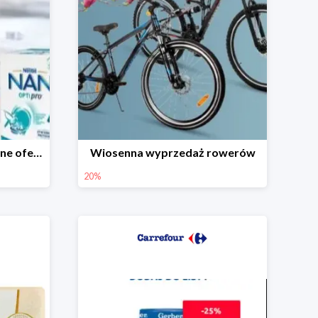
Dzień Dziecka - promocyjne oferty dla najmłodszych
Wiosenna wyprzedaż rowerów
20%