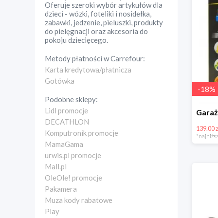
Oferuje szeroki wybór artykułów dla
dzieci - wózki, foteliki i nosidełka,
zabawki, jedzenie, pieluszki, produkty
do pielęgnacji oraz akcesoria do
pokoju dziecięcego.
Metody płatności w
Carrefour
:
Karta kredytowa/płatnicza
Gotówka
-
18
%
Podobne sklepy:
Lidl promocje
DECATHLON
139.00 z
Komputronik promocje
*najniższ
MamaGama
urwis.pl promocje
Mall.pl
OleOle! promocje
Pakamera
Muza kody rabatowe
Play