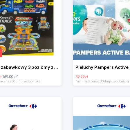
Garaż zabawkowy 3 poziomy z samochodzikami
ł
169.00 zł*
39.99 zł
a cena z 30 dni przed obniżką
*najniższa cena z 30 dni przed obniżką