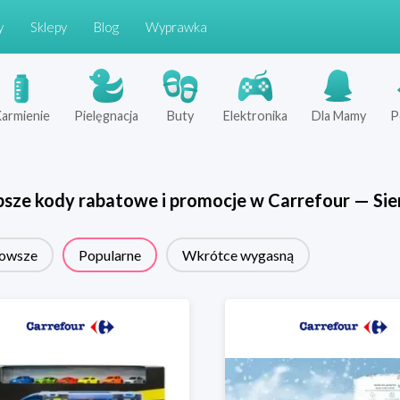
y
Sklepy
Blog
Wyprawka
armienie
Pielęgnacja
Buty
Elektronika
Dla Mamy
P
psze kody rabatowe i promocje w
Carrefour
—
Sie
owsze
Popularne
Wkrótce wygasną