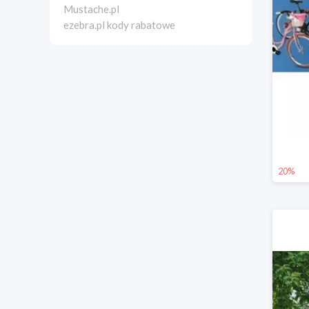
Mustache.pl
ezebra.pl kody rabatowe
20%