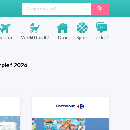
odróże
Wózki i foteliki
Dom
Sport
Usługi
rpień
2026