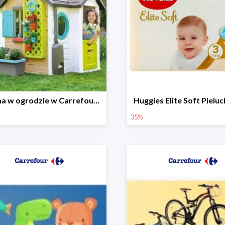
Wiosna w ogrodzie w Carrefourze do -20%
Huggies Elite Soft Pielu
35%