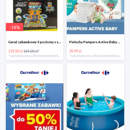
-
18
%
Garaż zabawkowy 3 poziomy z samochodzikami
Pieluchy Pampers Active Baby od 39,99 zł
139.00 zł
169.00 zł*
39.99 zł
*najniższa cena z 30 dni przed obniżką
*najniższa cena z 30 dni przed obniżką