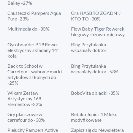
Bailey -27%
Chusteczki Pampers Aqua
Gra HASBRO ZGADNIJ
Pure -23%
KTO TO -30%
Multimedia do -30%
Flow Baby Tiger Rowerek
biegowy różowo-miętowy
Gyroboarder B19 Rower
Bing Przytulanka
elektryczny składany 14''
wspaniały doktor
koła
Back to School w
Bing Przytulanka
Carrefour - wybrane marki
wspaniały doktor -53%
artykułów szkolnych do
-25%
Wikam Zestaw
BoboVita obiadki -35%
Artystyczny 168
Elementów -22%
Gry planszowe w
Bebiko Junior 4 Mleko
carrefour do -30%
modyfikowane
Pieluchy Pampers Active
Zapisz się do Newslettera