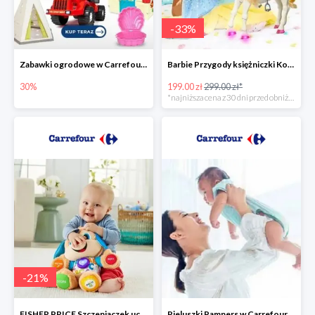
-
33
%
Zabawki ogrodowe w Carrefour do -30%
Barbie Przygody księżniczki Koń + Lalka -33%
30%
199.00 zł
299.00 zł*
*najniższa cena z 30 dni przed obniżką
-
21
%
FISHER PRICE Szczeniaczek uczniaczek -21%
Pieluszki Pampers w Carrefour do -30%