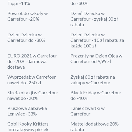
Tippi -14%
do -30%
Powrót do szkoły w
Dzień Dziecka w
Carrefour -20%
Carrefour - zyskaj 30 zł
rabatu
Dzień Dziecka w
Dzień Dziecka w
Carrefour do -30%
Carrefour - 10 zł rabatu za
każde 100 zł
EURO 2021 w Carrefour
Prezenty na Dzień Ojca w
do -20% i darmowa
Carrefour od 9,99 zł
dostawa
Wyprzedaż w Carrefour
Zyskaj 60 zł rabatu na
nawet do -250 zł
zakupy w Carrefour
Strefa okazji w Carrefour
Black Friday w Carrefour
nawet do -20%
do -40%
Pluszowa Zabawka
Tanie czwartki w
Leniwiec -33%
Carrefour
Cobi Kooky Kritters
Mattel dodatkowe 20%
Interaktywny piesek
rabatu