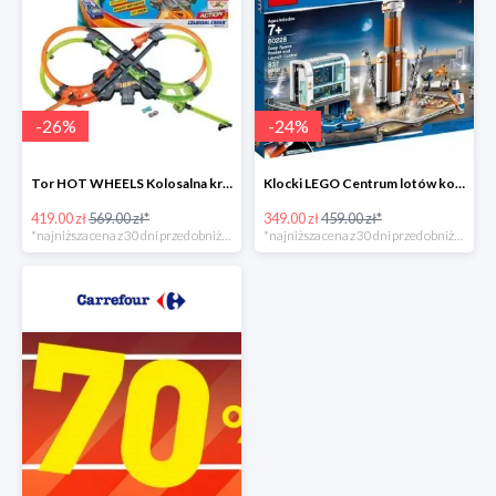
-
26
%
-
24
%
Tor HOT WHEELS Kolosalna kraksa -26%
Klocki LEGO Centrum lotów kosmicznych
419.00 zł
569.00 zł*
349.00 zł
459.00 zł*
*najniższa cena z 30 dni przed obniżką
*najniższa cena z 30 dni przed obniżką