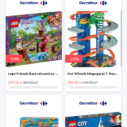
-
19
%
-
29
%
Lego Friends Baza ratownicza -19%
Hot Wheels Mega garaż T-Rexa -29%
299.00 zł
369.00 zł*
389.00 zł
549.00 zł*
*najniższa cena z 30 dni przed obniżką
*najniższa cena z 30 dni przed obniżką