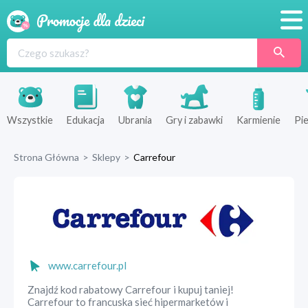
Promocje
Produkty
Sklepy
Wszystkie
Edukacja
Ubrania
Gry i zabawki
Karmienie
Pie
Blog
Strona Główna
>
Sklepy
>
Carrefour
Wyprawka
www.carrefour.pl
Znajdź kod rabatowy Carrefour i kupuj taniej!
Carrefour to francuska sieć hipermarketów i