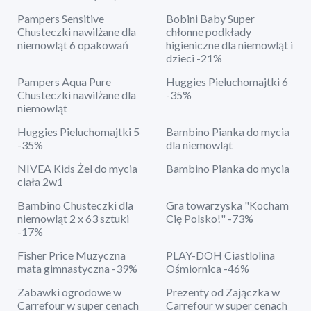
Pampers Sensitive
Bobini Baby Super
Chusteczki nawilżane dla
chłonne podkłady
niemowląt 6 opakowań
higieniczne dla niemowląt i
dzieci -21%
Pampers Aqua Pure
Huggies Pieluchomajtki 6
Chusteczki nawilżane dla
-35%
niemowląt
Huggies Pieluchomajtki 5
Bambino Pianka do mycia
-35%
dla niemowląt
NIVEA Kids Żel do mycia
Bambino Pianka do mycia
ciała 2w1
Bambino Chusteczki dla
Gra towarzyska "Kocham
niemowląt 2 x 63 sztuki
Cię Polsko!" -73%
-17%
Fisher Price Muzyczna
PLAY-DOH Ciastlolina
mata gimnastyczna -39%
Ośmiornica -46%
Zabawki ogrodowe w
Prezenty od Zajączka w
Carrefour w super cenach
Carrefour w super cenach