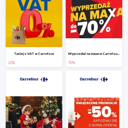
Taniej o VAT w Carrefour
Wyprzedaż na maxa w Carrefour do -70%
23%
70%