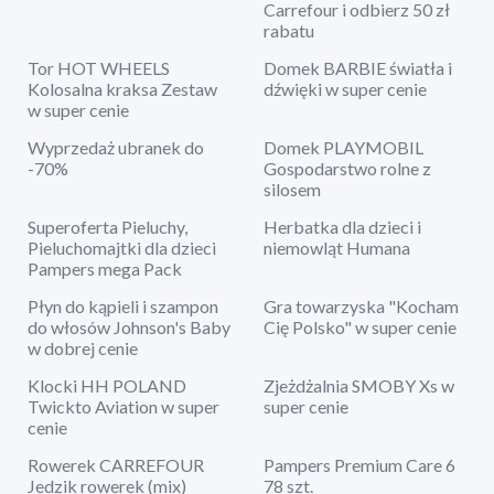
Carrefour i odbierz 50 zł
rabatu
Tor HOT WHEELS
Domek BARBIE światła i
Kolosalna kraksa Zestaw
dźwięki w super cenie
w super cenie
Wyprzedaż ubranek do
Domek PLAYMOBIL
-70%
Gospodarstwo rolne z
silosem
Superoferta Pieluchy,
Herbatka dla dzieci i
Pieluchomajtki dla dzieci
niemowląt Humana
Pampers mega Pack
Płyn do kąpieli i szampon
Gra towarzyska "Kocham
do włosów Johnson's Baby
Cię Polsko" w super cenie
w dobrej cenie
Klocki HH POLAND
Zjeżdżalnia SMOBY Xs w
Twickto Aviation w super
super cenie
cenie
Rowerek CARREFOUR
Pampers Premium Care 6
Jedzik rowerek (mix)
78 szt.