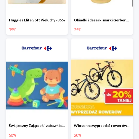
Huggies Elite Soft Pieluchy -35%
Obiadki i deserki marki Gerber do -25%
35%
25%
Świąteczny Zajączek i zabawki do -50% mniej
Wiosenna wyprzedaż rowerów w Carrefour do -20%
50%
20%