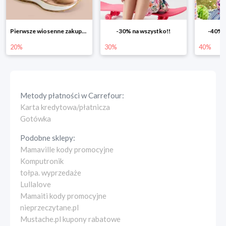
-30% na wszystko!!
-40% na drugą sztukę
Wiosenn
30%
40%
25%
Metody płatności w
Carrefour
:
Karta kredytowa/płatnicza
Gotówka
Podobne sklepy:
Mamaville kody promocyjne
Komputronik
tołpa. wyprzedaże
Lullalove
Mamaiti kody promocyjne
nieprzeczytane.pl
Mustache.pl kupony rabatowe