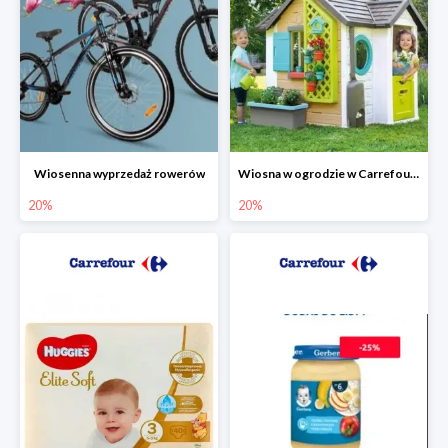
Wiosenna wyprzedaż rowerów
Wiosna w ogrodzie w Carrefourze do -20%
20%
20%