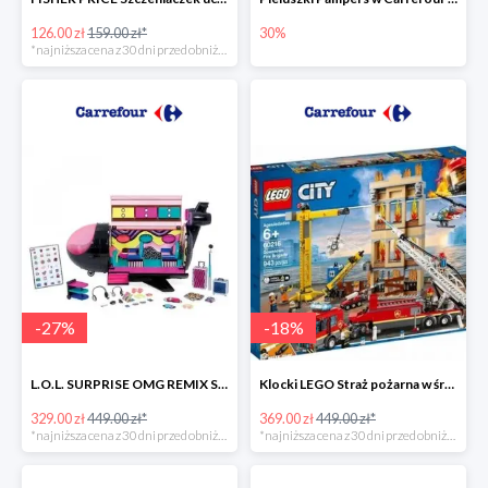
126.00 zł
159.00 zł*
30%
*najniższa cena z 30 dni przed obniżką
-
27
%
-
18
%
L.O.L. SURPRISE OMG REMIX Samolot -27%
Klocki LEGO Straż pożarna w śródmieściu -18%
329.00 zł
449.00 zł*
369.00 zł
449.00 zł*
*najniższa cena z 30 dni przed obniżką
*najniższa cena z 30 dni przed obniżką