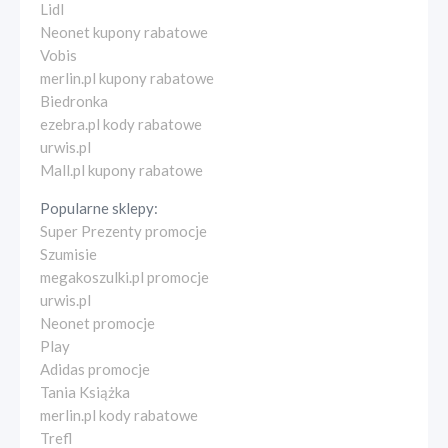
Lidl
Neonet kupony rabatowe
Vobis
merlin.pl kupony rabatowe
Biedronka
ezebra.pl kody rabatowe
urwis.pl
Mall.pl kupony rabatowe
Popularne sklepy:
Super Prezenty promocje
Szumisie
megakoszulki.pl promocje
urwis.pl
Neonet promocje
Play
Adidas promocje
Tania Książka
merlin.pl kody rabatowe
Trefl