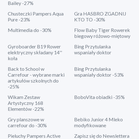
Bailey -27%
Chusteczki Pampers Aqua
Gra HASBRO ZGADNIJ
Pure -23%
KTO TO -30%
Multimedia do -30%
Flow Baby Tiger Rowerek
biegowy różowo-miętowy
Gyroboarder B19 Rower
Bing Przytulanka
elektryczny składany 14''
wspaniały doktor
koła
Back to School w
Bing Przytulanka
Carrefour - wybrane marki
wspaniały doktor -53%
artykułów szkolnych do
-25%
Wikam Zestaw
BoboVita obiadki -35%
Artystyczny 168
Elementów -22%
Gry planszowe w
Bebiko Junior 4 Mleko
carrefour do -30%
modyfikowane
Pieluchy Pampers Active
Zapisz się do Newslettera