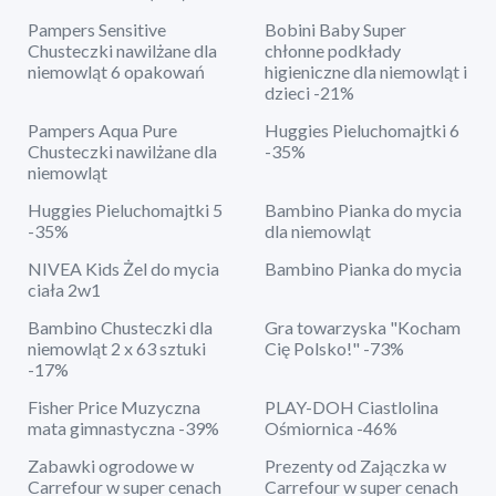
Pampers Sensitive
Bobini Baby Super
Chusteczki nawilżane dla
chłonne podkłady
niemowląt 6 opakowań
higieniczne dla niemowląt i
dzieci -21%
Pampers Aqua Pure
Huggies Pieluchomajtki 6
Chusteczki nawilżane dla
-35%
niemowląt
Huggies Pieluchomajtki 5
Bambino Pianka do mycia
-35%
dla niemowląt
NIVEA Kids Żel do mycia
Bambino Pianka do mycia
ciała 2w1
Bambino Chusteczki dla
Gra towarzyska "Kocham
niemowląt 2 x 63 sztuki
Cię Polsko!" -73%
-17%
Fisher Price Muzyczna
PLAY-DOH Ciastlolina
mata gimnastyczna -39%
Ośmiornica -46%
Zabawki ogrodowe w
Prezenty od Zajączka w
Carrefour w super cenach
Carrefour w super cenach