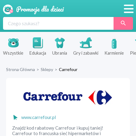
Promocje
Produkty
Sklepy
Wszystkie
Edukacja
Ubrania
Gry i zabawki
Karmienie
Pie
Blog
Strona Główna
>
Sklepy
>
Carrefour
Wyprawka
www.carrefour.pl
Znajdź kod rabatowy Carrefour i kupuj taniej!
Carrefour to francuska sieć hipermarketów i