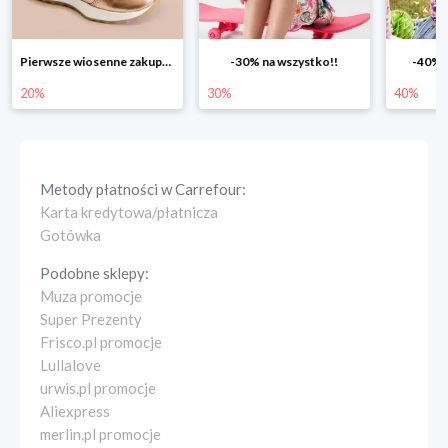
-30% na wszystko!!
-40% na drugą sztukę
Wiosenn
30%
40%
25%
Metody płatności w
Carrefour
:
Karta kredytowa/płatnicza
Gotówka
Podobne sklepy:
Muza promocje
Super Prezenty
Frisco.pl promocje
Lullalove
urwis.pl promocje
Aliexpress
merlin.pl promocje