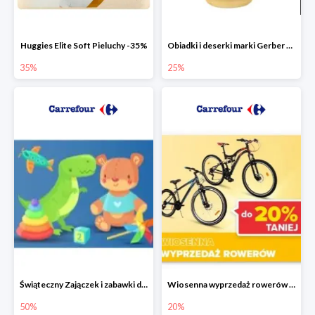
Huggies Elite Soft Pieluchy -35%
Obiadki i deserki marki Gerber do -25%
35%
25%
Świąteczny Zajączek i zabawki do -50% mniej
Wiosenna wyprzedaż rowerów w Carrefour do -20%
50%
20%