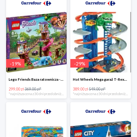
-
19
%
-
29
%
Lego Friends Baza ratownicza -19%
Hot Wheels Mega garaż T-Rexa -29%
299.00 zł
369.00 zł*
389.00 zł
549.00 zł*
*najniższa cena z 30 dni przed obniżką
*najniższa cena z 30 dni przed obniżką