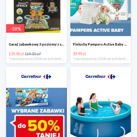
-
18
%
Garaż zabawkowy 3 poziomy z samochodzikami
Pieluchy Pampers Active Baby od 39,99 zł
139.00 zł
169.00 zł*
39.99 zł
*najniższa cena z 30 dni przed obniżką
*najniższa cena z 30 dni przed obniżką