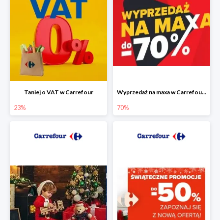
Taniej o VAT w Carrefour
Wyprzedaż na maxa w Carrefour do -70%
23%
70%