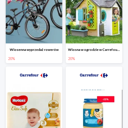
Wiosenna wyprzedaż rowerów
Wiosna w ogrodzie w Carrefourze do -20%
20%
20%