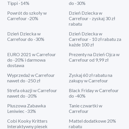
Tippi -14%
do -30%
Powrót do szkoły w
Dzień Dziecka w
Carrefour -20%
Carrefour - zyskaj 30 zł
rabatu
Dzień Dziecka w
Dzień Dziecka w
Carrefour do -30%
Carrefour - 10 zł rabatu za
każde 100 zł
EURO 2021 w Carrefour
Prezenty na Dzień Ojca w
do -20% i darmowa
Carrefour od 9,99 zł
dostawa
Wyprzedaż w Carrefour
Zyskaj 60 zł rabatu na
nawet do -250 zł
zakupy w Carrefour
Strefa okazji w Carrefour
Black Friday w Carrefour
nawet do -20%
do -40%
Pluszowa Zabawka
Tanie czwartki w
Leniwiec -33%
Carrefour
Cobi Kooky Kritters
Mattel dodatkowe 20%
Interaktywny piesek
rabatu