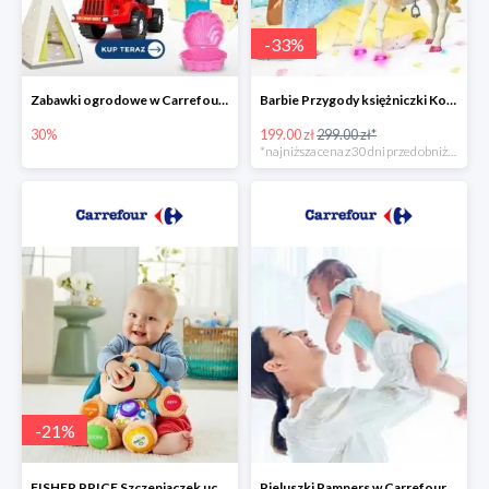
-
33
%
Zabawki ogrodowe w Carrefour do -30%
Barbie Przygody księżniczki Koń + Lalka -33%
30%
199.00 zł
299.00 zł*
*najniższa cena z 30 dni przed obniżką
-
21
%
FISHER PRICE Szczeniaczek uczniaczek -21%
Pieluszki Pampers w Carrefour do -30%