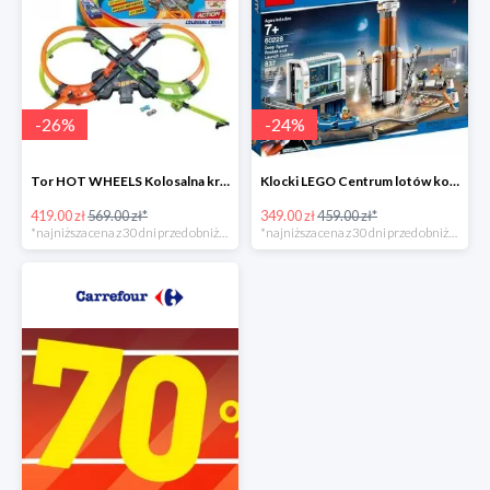
-
26
%
-
24
%
Tor HOT WHEELS Kolosalna kraksa -26%
Klocki LEGO Centrum lotów kosmicznych
419.00 zł
569.00 zł*
349.00 zł
459.00 zł*
*najniższa cena z 30 dni przed obniżką
*najniższa cena z 30 dni przed obniżką