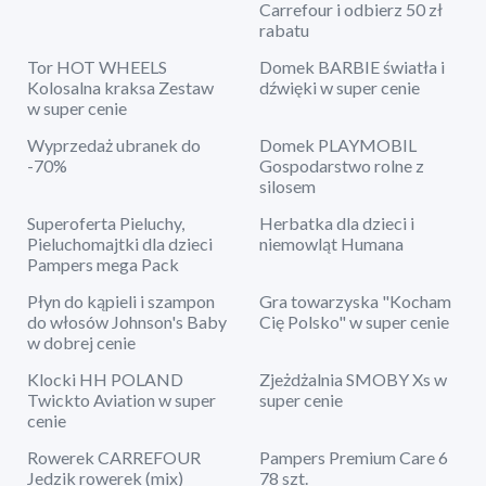
Carrefour i odbierz 50 zł
rabatu
Tor HOT WHEELS
Domek BARBIE światła i
Kolosalna kraksa Zestaw
dźwięki w super cenie
w super cenie
Wyprzedaż ubranek do
Domek PLAYMOBIL
-70%
Gospodarstwo rolne z
silosem
Superoferta Pieluchy,
Herbatka dla dzieci i
Pieluchomajtki dla dzieci
niemowląt Humana
Pampers mega Pack
Płyn do kąpieli i szampon
Gra towarzyska "Kocham
do włosów Johnson's Baby
Cię Polsko" w super cenie
w dobrej cenie
Klocki HH POLAND
Zjeżdżalnia SMOBY Xs w
Twickto Aviation w super
super cenie
cenie
Rowerek CARREFOUR
Pampers Premium Care 6
Jedzik rowerek (mix)
78 szt.