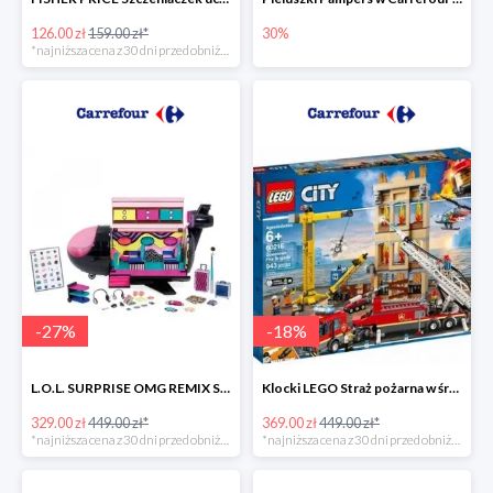
126.00 zł
159.00 zł*
30%
*najniższa cena z 30 dni przed obniżką
-
27
%
-
18
%
L.O.L. SURPRISE OMG REMIX Samolot -27%
Klocki LEGO Straż pożarna w śródmieściu -18%
329.00 zł
449.00 zł*
369.00 zł
449.00 zł*
*najniższa cena z 30 dni przed obniżką
*najniższa cena z 30 dni przed obniżką