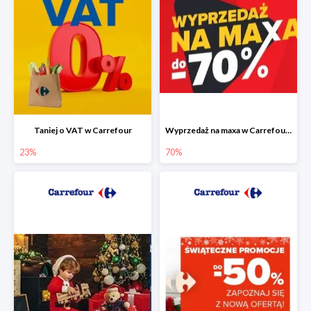
Taniej o VAT w Carrefour
Wyprzedaż na maxa w Carrefour do -70%
23%
70%