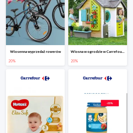
Wiosenna wyprzedaż rowerów
Wiosna w ogrodzie w Carrefourze do -20%
20%
20%