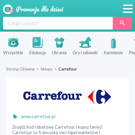
Promocje
Produkty
Sklepy
Wszystkie
Edukacja
Ubrania
Gry i zabawki
Karmienie
Pie
Blog
Strona Główna
>
Sklepy
>
Carrefour
Wyprawka
www.carrefour.pl
Znajdź kod rabatowy Carrefour i kupuj taniej!
Carrefour to francuska sieć hipermarketów i