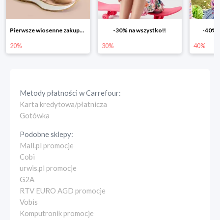
-30% na wszystko!!
-40% na drugą sztukę
Wiosenn
30%
40%
25%
Metody płatności w
Carrefour
:
Karta kredytowa/płatnicza
Gotówka
Podobne sklepy:
Mall.pl promocje
Cobi
urwis.pl promocje
G2A
RTV EURO AGD promocje
Vobis
Komputronik promocje