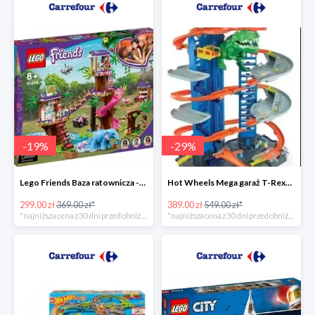
-
19
%
-
29
%
Lego Friends Baza ratownicza -19%
Hot Wheels Mega garaż T-Rexa -29%
299.00 zł
369.00 zł*
389.00 zł
549.00 zł*
*najniższa cena z 30 dni przed obniżką
*najniższa cena z 30 dni przed obniżką