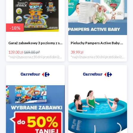
-
18
%
Garaż zabawkowy 3 poziomy z samochodzikami
Pieluchy Pampers Active Baby od 39,99 zł
139.00 zł
169.00 zł*
39.99 zł
*najniższa cena z 30 dni przed obniżką
*najniższa cena z 30 dni przed obniżką