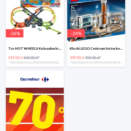
-
26
%
-
24
%
Tor HOT WHEELS Kolosalna kraksa -26%
Klocki LEGO Centrum lotów kosmicznych
419.00 zł
569.00 zł*
349.00 zł
459.00 zł*
*najniższa cena z 30 dni przed obniżką
*najniższa cena z 30 dni przed obniżką