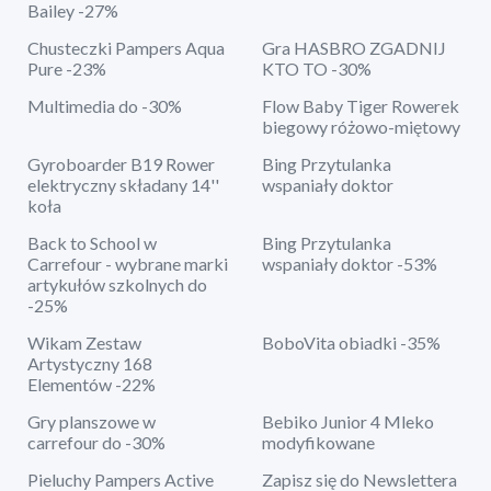
Bailey -27%
Chusteczki Pampers Aqua
Gra HASBRO ZGADNIJ
Pure -23%
KTO TO -30%
Multimedia do -30%
Flow Baby Tiger Rowerek
biegowy różowo-miętowy
Gyroboarder B19 Rower
Bing Przytulanka
elektryczny składany 14''
wspaniały doktor
koła
Back to School w
Bing Przytulanka
Carrefour - wybrane marki
wspaniały doktor -53%
artykułów szkolnych do
-25%
Wikam Zestaw
BoboVita obiadki -35%
Artystyczny 168
Elementów -22%
Gry planszowe w
Bebiko Junior 4 Mleko
carrefour do -30%
modyfikowane
Pieluchy Pampers Active
Zapisz się do Newslettera