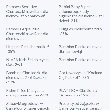
Pampers Sensitive
Bobini Baby Super
Chusteczki nawilżane dla
chłonne podkłady
niemowląt 6 opakowań
higieniczne dla niemowląt i
dzieci -21%
Pampers Aqua Pure
Huggies Pieluchomajtki 6
Chusteczki nawilżane dla
-35%
niemowląt
Huggies Pieluchomajtki 5
Bambino Pianka do mycia
-35%
dla niemowląt
NIVEA Kids Żel do mycia
Bambino Pianka do mycia
ciała 2w1
Bambino Chusteczki dla
Gra towarzyska "Kocham
niemowląt 2 x 63 sztuki
Cię Polsko!" -73%
-17%
Fisher Price Muzyczna
PLAY-DOH Ciastlolina
mata gimnastyczna -39%
Ośmiornica -46%
Zabawki ogrodowe w
Prezenty od Zajączka w
Carrefour w super cenach
Carrefour w super cenach