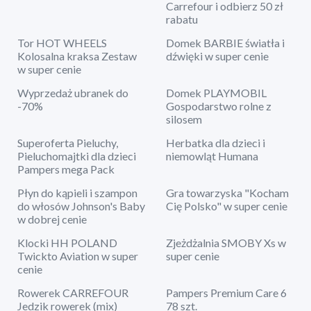
Carrefour i odbierz 50 zł
rabatu
Tor HOT WHEELS
Domek BARBIE światła i
Kolosalna kraksa Zestaw
dźwięki w super cenie
w super cenie
Wyprzedaż ubranek do
Domek PLAYMOBIL
-70%
Gospodarstwo rolne z
silosem
Superoferta Pieluchy,
Herbatka dla dzieci i
Pieluchomajtki dla dzieci
niemowląt Humana
Pampers mega Pack
Płyn do kąpieli i szampon
Gra towarzyska "Kocham
do włosów Johnson's Baby
Cię Polsko" w super cenie
w dobrej cenie
Klocki HH POLAND
Zjeżdżalnia SMOBY Xs w
Twickto Aviation w super
super cenie
cenie
Rowerek CARREFOUR
Pampers Premium Care 6
Jedzik rowerek (mix)
78 szt.