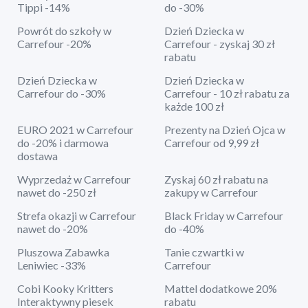
Tippi -14%
do -30%
Powrót do szkoły w
Dzień Dziecka w
Carrefour -20%
Carrefour - zyskaj 30 zł
rabatu
Dzień Dziecka w
Dzień Dziecka w
Carrefour do -30%
Carrefour - 10 zł rabatu za
każde 100 zł
EURO 2021 w Carrefour
Prezenty na Dzień Ojca w
do -20% i darmowa
Carrefour od 9,99 zł
dostawa
Wyprzedaż w Carrefour
Zyskaj 60 zł rabatu na
nawet do -250 zł
zakupy w Carrefour
Strefa okazji w Carrefour
Black Friday w Carrefour
nawet do -20%
do -40%
Pluszowa Zabawka
Tanie czwartki w
Leniwiec -33%
Carrefour
Cobi Kooky Kritters
Mattel dodatkowe 20%
Interaktywny piesek
rabatu