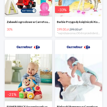
-
33
%
Zabawki ogrodowe w Carrefour do -30%
Barbie Przygody księżniczki Koń + Lalka -33%
30%
199.00 zł
299.00 zł*
*najniższa cena z 30 dni przed obniżką
-
21
%
FISHER PRICE Szczeniaczek uczniaczek -21%
Pieluszki Pampers w Carrefour do -30%