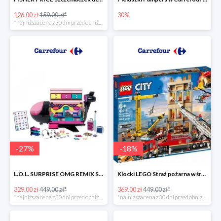
126.00 zł
159.00 zł*
30%
*najniższa cena z 30 dni przed obniżką
-
27
%
-
18
%
L.O.L. SURPRISE OMG REMIX Samolot -27%
Klocki LEGO Straż pożarna w śródmieściu -18%
329.00 zł
449.00 zł*
369.00 zł
449.00 zł*
*najniższa cena z 30 dni przed obniżką
*najniższa cena z 30 dni przed obniżką