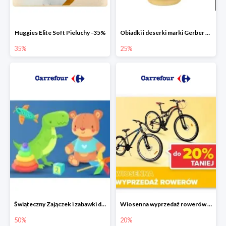
Huggies Elite Soft Pieluchy -35%
Obiadki i deserki marki Gerber do -25%
35%
25%
Świąteczny Zajączek i zabawki do -50% mniej
Wiosenna wyprzedaż rowerów w Carrefour do -20%
50%
20%