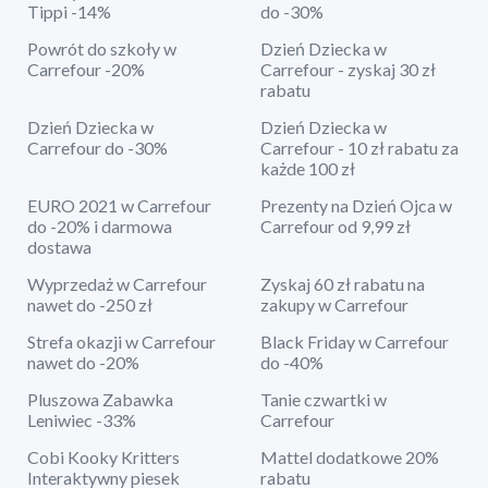
Tippi -14%
do -30%
Powrót do szkoły w
Dzień Dziecka w
Carrefour -20%
Carrefour - zyskaj 30 zł
rabatu
Dzień Dziecka w
Dzień Dziecka w
Carrefour do -30%
Carrefour - 10 zł rabatu za
każde 100 zł
EURO 2021 w Carrefour
Prezenty na Dzień Ojca w
do -20% i darmowa
Carrefour od 9,99 zł
dostawa
Wyprzedaż w Carrefour
Zyskaj 60 zł rabatu na
nawet do -250 zł
zakupy w Carrefour
Strefa okazji w Carrefour
Black Friday w Carrefour
nawet do -20%
do -40%
Pluszowa Zabawka
Tanie czwartki w
Leniwiec -33%
Carrefour
Cobi Kooky Kritters
Mattel dodatkowe 20%
Interaktywny piesek
rabatu