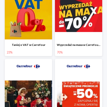
Taniej o VAT w Carrefour
Wyprzedaż na maxa w Carrefour do -70%
23%
70%