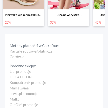
-30% na wszystko!!
-40% na drugą sztukę
Wiosenn
30%
40%
25%
Metody płatności w
Carrefour
:
Karta kredytowa/płatnicza
Gotówka
Podobne sklepy:
Lidl promocje
DECATHLON
Komputronik promocje
MamaGama
urwis.pl promocje
Mall.pl
OleOle! promocje