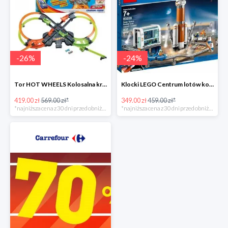
-
26
%
-
24
%
Tor HOT WHEELS Kolosalna kraksa -26%
Klocki LEGO Centrum lotów kosmicznych
419.00 zł
569.00 zł*
349.00 zł
459.00 zł*
*najniższa cena z 30 dni przed obniżką
*najniższa cena z 30 dni przed obniżką