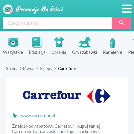
Promocje
Produkty
Sklepy
Wszystkie
Edukacja
Ubrania
Gry i zabawki
Karmienie
Pie
Blog
Strona Główna
>
Sklepy
>
Carrefour
Wyprawka
www.carrefour.pl
Znajdź kod rabatowy Carrefour i kupuj taniej!
Carrefour to francuska sieć hipermarketów i