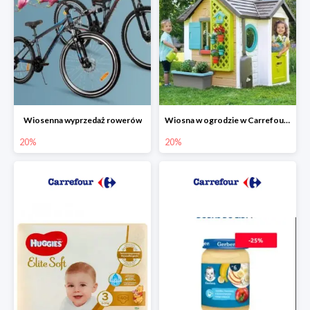
Wiosenna wyprzedaż rowerów
Wiosna w ogrodzie w Carrefourze do -20%
20%
20%