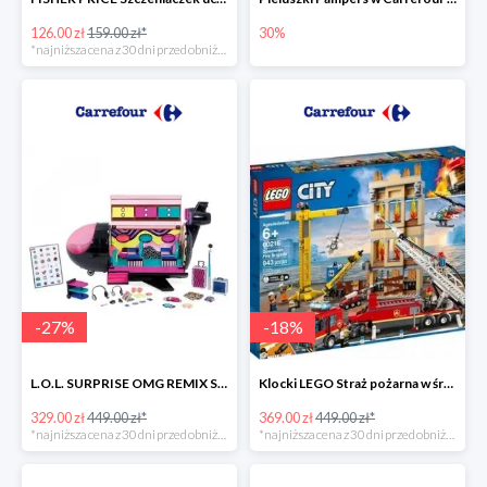
126.00 zł
159.00 zł*
30%
*najniższa cena z 30 dni przed obniżką
-
27
%
-
18
%
L.O.L. SURPRISE OMG REMIX Samolot -27%
Klocki LEGO Straż pożarna w śródmieściu -18%
329.00 zł
449.00 zł*
369.00 zł
449.00 zł*
*najniższa cena z 30 dni przed obniżką
*najniższa cena z 30 dni przed obniżką