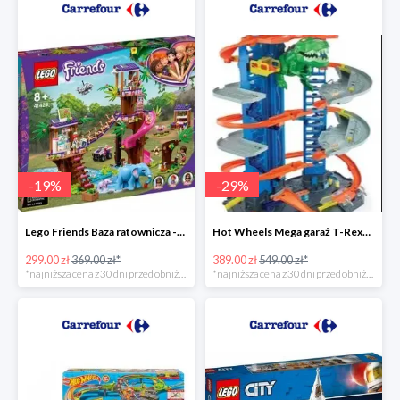
-
19
%
-
29
%
Lego Friends Baza ratownicza -19%
Hot Wheels Mega garaż T-Rexa -29%
299.00 zł
369.00 zł*
389.00 zł
549.00 zł*
*najniższa cena z 30 dni przed obniżką
*najniższa cena z 30 dni przed obniżką