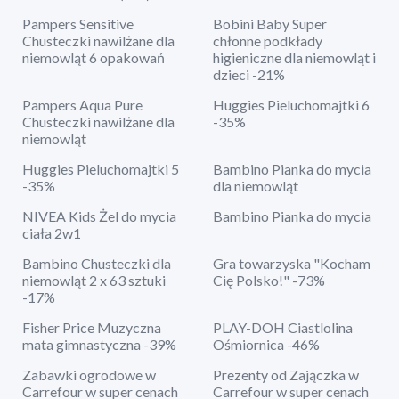
Pampers Sensitive
Bobini Baby Super
Chusteczki nawilżane dla
chłonne podkłady
niemowląt 6 opakowań
higieniczne dla niemowląt i
dzieci -21%
Pampers Aqua Pure
Huggies Pieluchomajtki 6
Chusteczki nawilżane dla
-35%
niemowląt
Huggies Pieluchomajtki 5
Bambino Pianka do mycia
-35%
dla niemowląt
NIVEA Kids Żel do mycia
Bambino Pianka do mycia
ciała 2w1
Bambino Chusteczki dla
Gra towarzyska "Kocham
niemowląt 2 x 63 sztuki
Cię Polsko!" -73%
-17%
Fisher Price Muzyczna
PLAY-DOH Ciastlolina
mata gimnastyczna -39%
Ośmiornica -46%
Zabawki ogrodowe w
Prezenty od Zajączka w
Carrefour w super cenach
Carrefour w super cenach