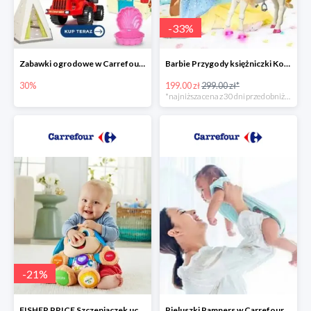
-
33
%
Zabawki ogrodowe w Carrefour do -30%
Barbie Przygody księżniczki Koń + Lalka -33%
30%
199.00 zł
299.00 zł*
*najniższa cena z 30 dni przed obniżką
-
21
%
FISHER PRICE Szczeniaczek uczniaczek -21%
Pieluszki Pampers w Carrefour do -30%