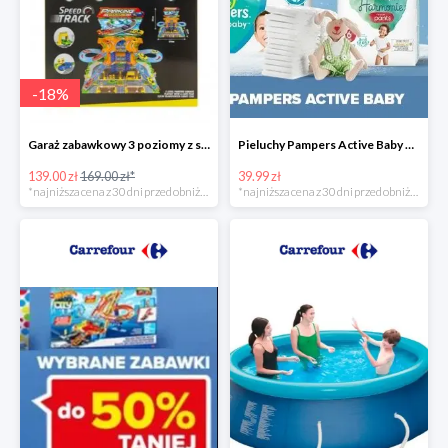
-
18
%
Garaż zabawkowy 3 poziomy z samochodzikami
Pieluchy Pampers Active Baby od 39,99 zł
139.00 zł
169.00 zł*
39.99 zł
*najniższa cena z 30 dni przed obniżką
*najniższa cena z 30 dni przed obniżką