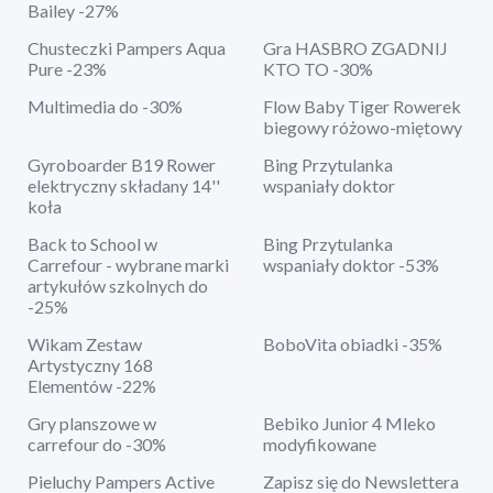
Bailey -27%
Chusteczki Pampers Aqua
Gra HASBRO ZGADNIJ
Pure -23%
KTO TO -30%
Multimedia do -30%
Flow Baby Tiger Rowerek
biegowy różowo-miętowy
Gyroboarder B19 Rower
Bing Przytulanka
elektryczny składany 14''
wspaniały doktor
koła
Back to School w
Bing Przytulanka
Carrefour - wybrane marki
wspaniały doktor -53%
artykułów szkolnych do
-25%
Wikam Zestaw
BoboVita obiadki -35%
Artystyczny 168
Elementów -22%
Gry planszowe w
Bebiko Junior 4 Mleko
carrefour do -30%
modyfikowane
Pieluchy Pampers Active
Zapisz się do Newslettera