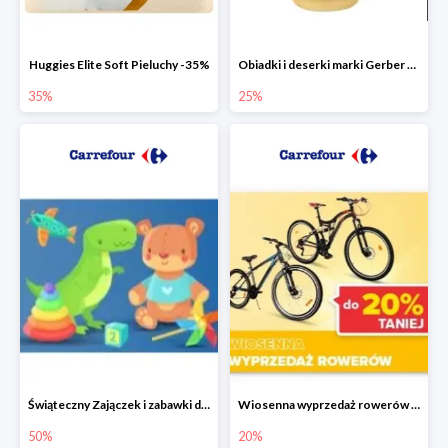
Huggies Elite Soft Pieluchy -35%
Obiadki i deserki marki Gerber do -25%
35%
25%
Świąteczny Zajączek i zabawki do -50% mniej
Wiosenna wyprzedaż rowerów w Carrefour do -20%
50%
20%