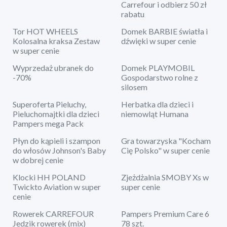
Carrefour i odbierz 50 zł
rabatu
Tor HOT WHEELS
Domek BARBIE światła i
Kolosalna kraksa Zestaw
dźwięki w super cenie
w super cenie
Wyprzedaż ubranek do
Domek PLAYMOBIL
-70%
Gospodarstwo rolne z
silosem
Superoferta Pieluchy,
Herbatka dla dzieci i
Pieluchomajtki dla dzieci
niemowląt Humana
Pampers mega Pack
Płyn do kąpieli i szampon
Gra towarzyska "Kocham
do włosów Johnson's Baby
Cię Polsko" w super cenie
w dobrej cenie
Klocki HH POLAND
Zjeżdżalnia SMOBY Xs w
Twickto Aviation w super
super cenie
cenie
Rowerek CARREFOUR
Pampers Premium Care 6
Jedzik rowerek (mix)
78 szt.