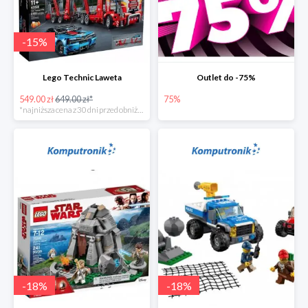
-
15
%
Lego Technic Laweta
Outlet do -75%
549.00 zł
649.00 zł*
75%
*najniższa cena z 30 dni przed obniżką
-
18
%
-
18
%