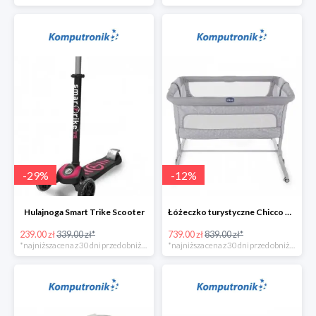
-
29
%
-
12
%
Hulajnoga Smart Trike Scooter
Łóżeczko turystyczne Chicco Next2Me Dream Luna
239.00 zł
339.00 zł*
739.00 zł
839.00 zł*
*najniższa cena z 30 dni przed obniżką
*najniższa cena z 30 dni przed obniżką