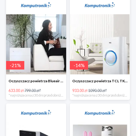
-
21
%
-
14
%
Oczyszczacz powietrza Blueair 203 Classic -135zł
Oczyszczacz powietrza TCL TKJ400F -156zł
633.00 zł
799.00 zł*
933.00 zł
1090.00 zł*
*najniższa cena z 30 dni przed obniżką
*najniższa cena z 30 dni przed obniżką