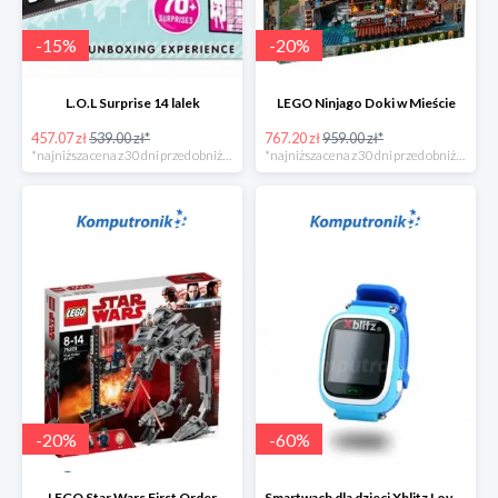
-
15
%
-
20
%
L.O.L Surprise 14 lalek
LEGO Ninjago Doki w Mieście
457.07 zł
539.00 zł*
767.20 zł
959.00 zł*
*najniższa cena z 30 dni przed obniżką
*najniższa cena z 30 dni przed obniżką
-
20
%
-
60
%
LEGO Star Wars First Order
Smartwach dla dzieci Xblitz LoveME -60%