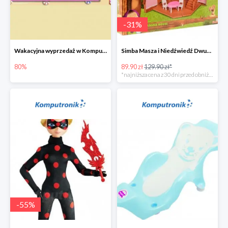
-
31
%
Wakacyjna wyprzedaż w Komputronik do -80%
Simba Masza i Niedźwiedź Dwupoziomowy dom
80%
89.90 zł
129.90 zł*
*najniższa cena z 30 dni przed obniżką
-
55
%