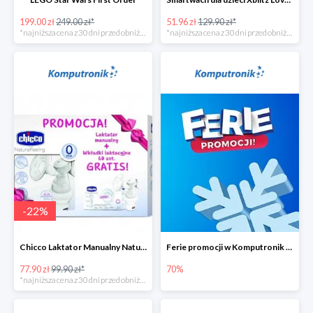
199.00 zł
249.00 zł*
51.96 zł
129.90 zł*
*najniższa cena z 30 dni przed obniżką
*najniższa cena z 30 dni przed obniżką
-
22
%
Chicco Laktator Manualny NaturalFeeling + Wkładki Laktacyjne
Ferie promocji w Komputronik do -70%
77.90 zł
99.90 zł*
70%
*najniższa cena z 30 dni przed obniżką