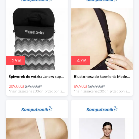
-
25
%
-
47
%
Śpiworek do wózka Jane w super cenie
Biustonosz do karmienia Medela CINDY w super cenie
209.00 zł
279.00 zł*
89.90 zł
169.90 zł*
*najniższa cena z 30 dni przed obniżką
*najniższa cena z 30 dni przed obniżką