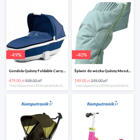
-
49
%
-
40
%
Gondola Quinny Foldable Carrycot Blue Base w super cenie
Śpiwór do wózka Quinny Moodd Grey Crackle w super cenie
479.00 zł
939.00 zł*
149.00 zł
249.00 zł*
*najniższa cena z 30 dni przed obniżką
*najniższa cena z 30 dni przed obniżką