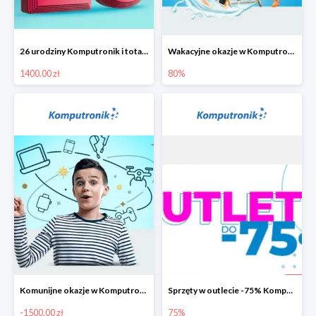
26 urodziny Komputronik i totalna wyprzedaż!
Wakacyjne okazje w Komputronik do -80%
1400.00 zł
80%
Komunijne okazje w Komputronik do -1500 zł
Sprzęty w outlecie -75% Komputronik.pl
-1500.00 zł
75%