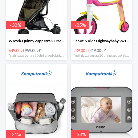
-
32
%
-
25
%
Wózek Quinny ZappXtra 2.0 Yellow Denim w super cenie
Scoot & Ride Highwaybaby 2w1 w super cenie
649.00 zł
959.00 zł*
239.00 zł
319.00 zł*
*najniższa cena z 30 dni przed obniżką
*najniższa cena z 30 dni przed obniżką
-
21
%
-
33
%