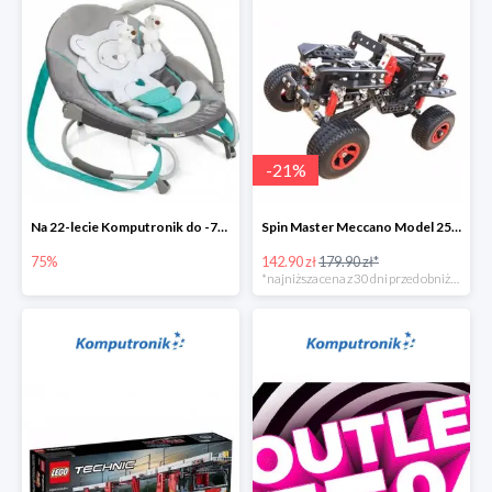
-
21
%
Na 22-lecie Komputronik do -75%
Spin Master Meccano Model 25 w 1 Terenówka
75%
142.90 zł
179.90 zł*
*najniższa cena z 30 dni przed obniżką