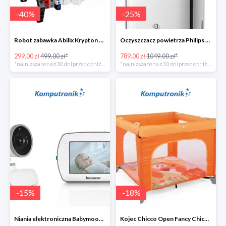
-
40
%
-
25
%
Robot zabawka Abilix Krypton 0 w super cenie
Oczyszczacz powietrza Philips AC1217/10
299.00 zł
499.00 zł*
789.00 zł
1049.00 zł*
*najniższa cena z 30 dni przed obniżką
*najniższa cena z 30 dni przed obniżką
-
15
%
-
18
%
Niania elektroniczna Babymoov Yoo-Feel w super cenie
Kojec Chicco Open Fancy Chicken w super cenie