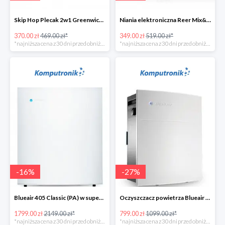
Skip Hop Plecak 2w1 Greenwich Portobello w super cenie
Niania elektroniczna Reer Mix&Match w super cenie
370.00 zł
469.00 zł*
349.00 zł
519.00 zł*
*najniższa cena z 30 dni przed obniżką
*najniższa cena z 30 dni przed obniżką
-
16
%
-
27
%
Blueair 405 Classic (PA) w super cenie
Oczyszczacz powietrza Blueair 203 Classic (SM) w super cenie
1799.00 zł
2149.00 zł*
799.00 zł
1099.00 zł*
*najniższa cena z 30 dni przed obniżką
*najniższa cena z 30 dni przed obniżką