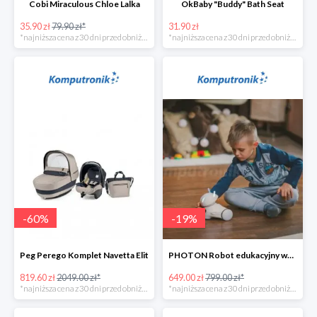
Cobi Miraculous Chloe Lalka
OkBaby "Buddy" Bath Seat
35.90 zł
79.90 zł*
31.90 zł
*najniższa cena z 30 dni przed obniżką
*najniższa cena z 30 dni przed obniżką
-
60
%
-
19
%
Peg Perego Komplet Navetta Elit
PHOTON Robot edukacyjny wersja domowa
819.60 zł
2049.00 zł*
649.00 zł
799.00 zł*
*najniższa cena z 30 dni przed obniżką
*najniższa cena z 30 dni przed obniżką