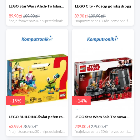
LEGO Star Wars Ahch-To Island Training
LEGO City - Pościg górską drogą
89.90 zł
109.90 zł*
89.90 zł
109.90 zł*
*najniższa cena z 30 dni przed obniżką
*najniższa cena z 30 dni przed obniżką
-
19
%
-
14
%
LEGO BUILDING Świat pełen zabawy
LEGO Star Wars Sala Tronowa Snoke'a -39%
63.99 zł
78.90 zł*
239.00 zł
279.00 zł*
*najniższa cena z 30 dni przed obniżką
*najniższa cena z 30 dni przed obniżką