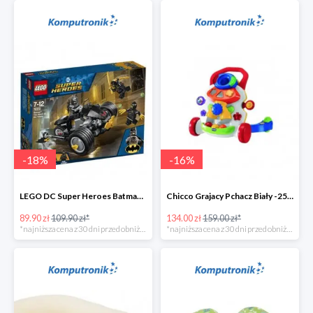
-
18
%
-
16
%
LEGO DC Super Heroes Batman: atak Szponów -20zł
Chicco Grajacy Pchacz Biały -25zł
89.90 zł
109.90 zł*
134.00 zł
159.00 zł*
*najniższa cena z 30 dni przed obniżką
*najniższa cena z 30 dni przed obniżką