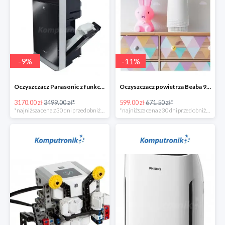
-
9
%
-
11
%
Oczyszczacz Panasonic z funkcją nawilżania - 328zł
Oczyszczacz powietrza Beaba 920328
3170.00 zł
3499.00 zł*
599.00 zł
671.50 zł*
*najniższa cena z 30 dni przed obniżką
*najniższa cena z 30 dni przed obniżką