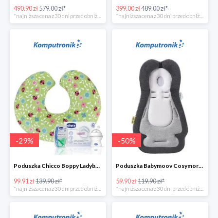
490.90 zł
579.00 zł*
399.00 zł
489.00 zł*
*najniższa cena z 30 dni przed obniżką
*najniższa cena z 30 dni przed obniżką
-
29
%
-
50
%
Poduszka Chicco Boppy Ladybug Lane+wyprawkaw super cenie
Poduszka Babymoov Cosymorpho w super cenie
99.91 zł
139.90 zł*
59.90 zł
119.90 zł*
*najniższa cena z 30 dni przed obniżką
*najniższa cena z 30 dni przed obniżką