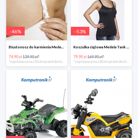
-
46
%
-
53
%
Biustonosz do karmienia Medela EVA w super cenie
Koszulka ciążowa Medela Tank Top w super cenie
74.90 zł
139.90 zł*
79.90 zł
169.90 zł*
*najniższa cena z 30 dni przed obniżką
*najniższa cena z 30 dni przed obniżką