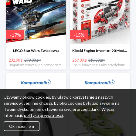
-
17
%
-
15
%
LEGO Star Wars Zwiadowca
Klocki Engino Inventor 90 Models Motorized Set w super cenie
232.90 zł
279.00 zł*
269.89 zł
319.00 zł*
*najniższa cena z 30 dni przed obniżką
*najniższa cena z 30 dni przed obniżką
Używamy plików cookies, by ułatwić korzystanie z naszych
serwisów. Jeśli nie chcesz, by pliki cookies były zapisywane na
Twoim dysku, zmień ustawienia swojej przeglądarki. Więcej
informacji:
polityka prywatności
.
Ok, rozumiem