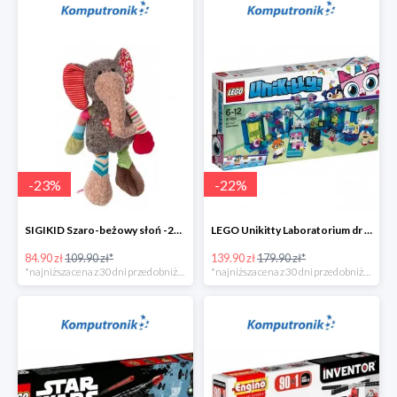
-
23
%
-
22
%
SIGIKID Szaro-beżowy słoń -25zł
LEGO Unikitty Laboratorium dr Lisiczki -40zł
84.90 zł
109.90 zł*
139.90 zł
179.90 zł*
*najniższa cena z 30 dni przed obniżką
*najniższa cena z 30 dni przed obniżką