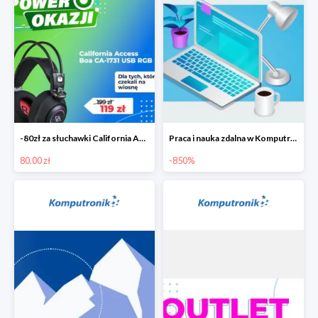
-80zł za słuchawki California Access Boa
Praca i nauka zdalna w Komputronik do -850 zł
80.00 zł
-850%