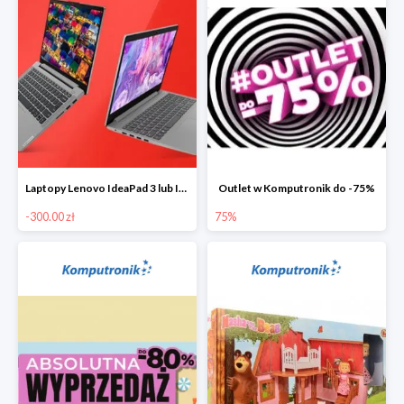
Laptopy Lenovo IdeaPad 3 lub IdeaPad 5 -300 zł
Outlet w Komputronik do -75%
-300.00 zł
75%