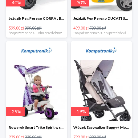
-
40
%
-
30
%
Jeździk Peg Perego CORRAL BEARCAT w super cenie
Jeździk Peg Perego DUCATI SCRAMBLER w super cenie
599.00 zł
999.00 zł*
499.00 zł
709.00 zł*
*najniższa cena z 30 dni przed obniżką
*najniższa cena z 30 dni przed obniżką
-
29
%
-
19
%
Rowerek Smart Trike Spirit w super cenie
Wózek Easywalker Buggy+ Monaco Apero w super cenie
239.00 zł
339.00 zł*
799.00 zł
989.00 zł*