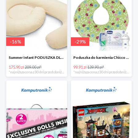
-
16
%
-
29
%
Summer Infant PODUSZKA DLA KOBIET W CIĄŻY 4w1
Poduszka do karmienia Chicco Boppy Ladybug Lane + wyprawka
175.90 zł
209.00 zł*
99.91 zł
139.90 zł*
*najniższa cena z 30 dni przed obniżką
*najniższa cena z 30 dni przed obniżką