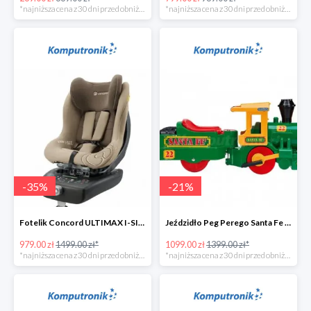
*najniższa cena z 30 dni przed obniżką
*najniższa cena z 30 dni przed obniżką
-
35
%
-
21
%
Fotelik Concord ULTIMAX I-SIZE w super cenie
Jeździdło Peg Perego Santa Fe Train
979.00 zł
1499.00 zł*
1099.00 zł
1399.00 zł*
*najniższa cena z 30 dni przed obniżką
*najniższa cena z 30 dni przed obniżką