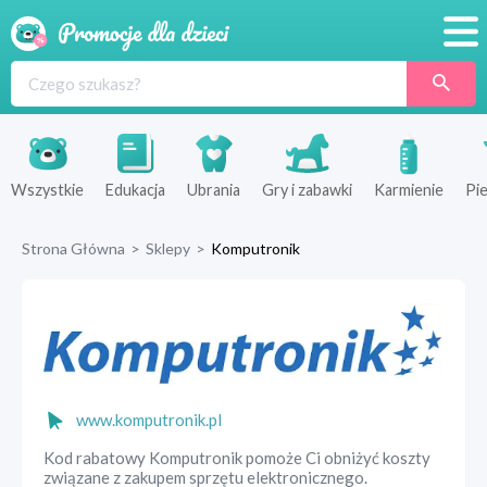
Promocje
Produkty
Sklepy
Wszystkie
Edukacja
Ubrania
Gry i zabawki
Karmienie
Pie
Blog
Strona Główna
>
Sklepy
>
Komputronik
Wyprawka
www.komputronik.pl
Kod rabatowy Komputronik pomoże Ci obniżyć koszty
związane z zakupem sprzętu elektronicznego.