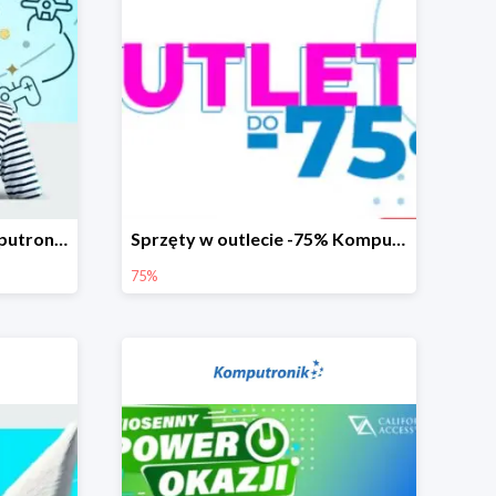
Komunijne okazje w Komputronik do -1500 zł
Sprzęty w outlecie -75% Komputronik.pl
75%