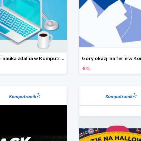
Praca i nauka zdalna w Komputronik do -850 zł
40%