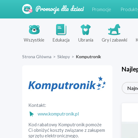
Promocje
Produkt
Wszystkie
Edukacja
Ubrania
Gry i zabawki
K
Strona Główna
>
Sklepy
>
Komputronik
Najle
Najn
Kontakt:
www.komputronik.pl
Kod rabatowy Komputronik pomoże
Ci obniżyć koszty związane z zakupem
sprzętu elektronicznego.