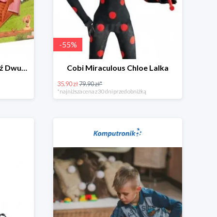
-
55
%
Simba Masza i Niedźwiedź Dwupoziomowy dom
Cobi Miraculous Chloe Lalka
35.90 zł
79.90 zł*
*najniższa cena z 30 dni przed obniżką