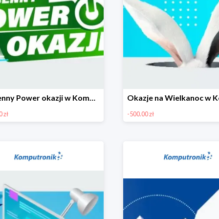
Wiosenny Power okazji w Komputronik - laptopy do 1300 zł
 zł
-500.00 zł