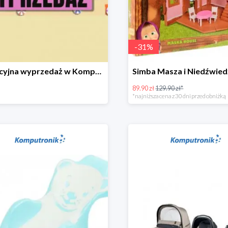
-
31
%
Wakacyjna wyprzedaż w Komputronik do -80%
89.90 zł
129.90 zł*
*najniższa cena z 30 dni przed obniżką