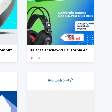
Okazje na Wielkanoc w Komputronik do -500 zł
-80zł za słuchawki California Access Boa
80.00 zł