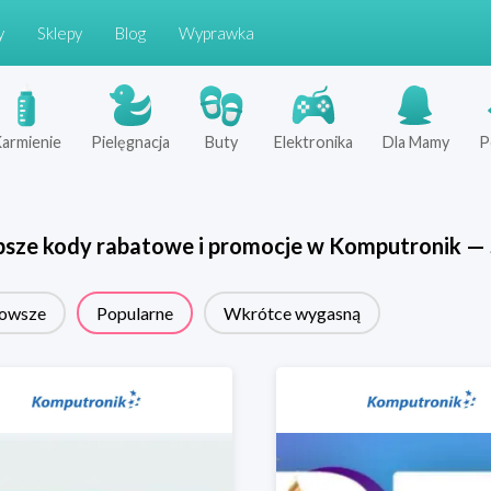
y
Sklepy
Blog
Wyprawka
armienie
Pielęgnacja
Buty
Elektronika
Dla Mamy
P
psze kody rabatowe i promocje w
Komputronik
—
owsze
Popularne
Wkrótce wygasną