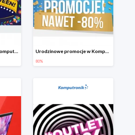
Okazje na Halloween w Komputronik do -80%
Urodzinowe promocje w Komputronik do -80%
80%