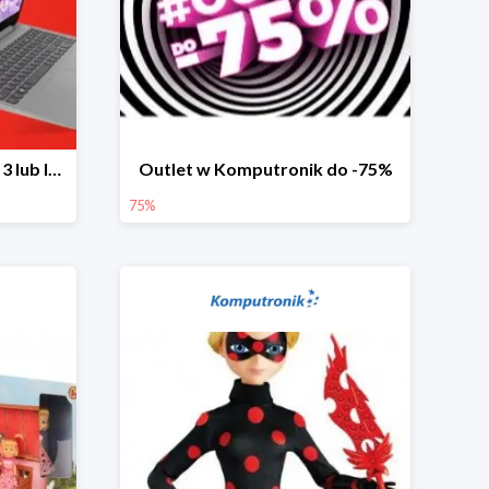
Laptopy Lenovo IdeaPad 3 lub IdeaPad 5 -300 zł
Outlet w Komputronik do -75%
75%