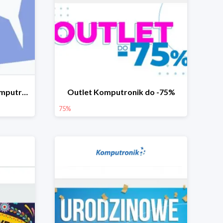
Góry okazji na ferie w Komputronik do -40%
Outlet Komputronik do -75%
75%