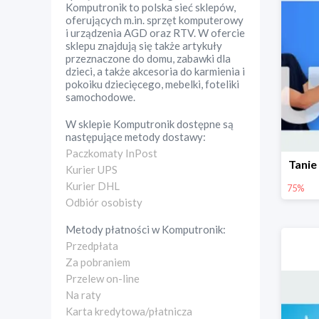
Komputronik to polska sieć sklepów,
oferujących m.in. sprzęt komputerowy
i urządzenia AGD oraz RTV. W ofercie
sklepu znajdują się także artykuły
przeznaczone do domu, zabawki dla
dzieci, a także akcesoria do karmienia i
pokoiku dziecięcego, mebelki, foteliki
samochodowe.
W sklepie
Komputronik
dostępne są
następujące metody dostawy:
Paczkomaty InPost
Tanie
Kurier UPS
Kurier DHL
75%
Odbiór osobisty
Metody płatności w
Komputronik
:
Przedpłata
Za pobraniem
Przelew on-line
Na raty
Karta kredytowa/płatnicza