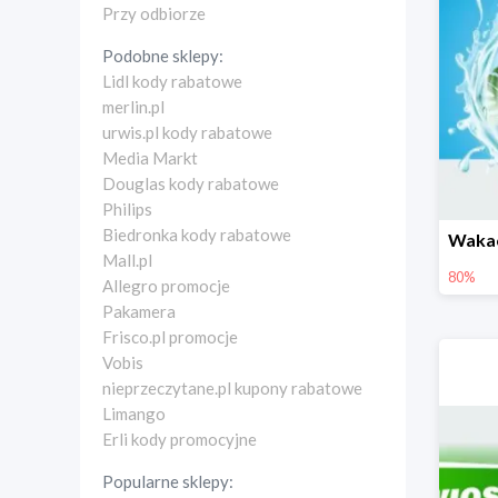
Przy odbiorze
Podobne sklepy:
Lidl kody rabatowe
merlin.pl
urwis.pl kody rabatowe
Media Markt
Douglas kody rabatowe
Philips
Biedronka kody rabatowe
Mall.pl
80%
Allegro promocje
Pakamera
Frisco.pl promocje
Vobis
nieprzeczytane.pl kupony rabatowe
Limango
Erli kody promocyjne
Popularne sklepy: