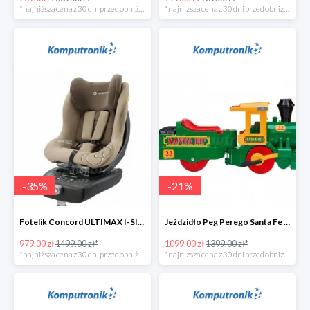
*najniższa cena z 30 dni przed obniżką
*najniższa cena z 30 dni przed obniżką
-
35
%
-
21
%
Fotelik Concord ULTIMAX I-SIZE w super cenie
Jeździdło Peg Perego Santa Fe Train
979.00 zł
1499.00 zł*
1099.00 zł
1399.00 zł*
*najniższa cena z 30 dni przed obniżką
*najniższa cena z 30 dni przed obniżką