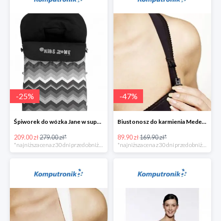
-
25
%
-
47
%
Śpiworek do wózka Jane w super cenie
Biustonosz do karmienia Medela CINDY w super cenie
209.00 zł
279.00 zł*
89.90 zł
169.90 zł*
*najniższa cena z 30 dni przed obniżką
*najniższa cena z 30 dni przed obniżką