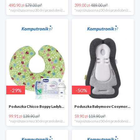
490.90 zł
579.00 zł*
399.00 zł
489.00 zł*
*najniższa cena z 30 dni przed obniżką
*najniższa cena z 30 dni przed obniżką
-
29
%
-
50
%
Poduszka Chicco Boppy Ladybug Lane+wyprawkaw super cenie
Poduszka Babymoov Cosymorpho w super cenie
99.91 zł
139.90 zł*
59.90 zł
119.90 zł*
*najniższa cena z 30 dni przed obniżką
*najniższa cena z 30 dni przed obniżką