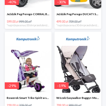
-
40
%
-
30
%
Jeździk Peg Perego CORRAL BEARCAT w super cenie
Jeździk Peg Perego DUCATI SCRAMBLER w super cenie
599.00 zł
999.00 zł*
499.00 zł
709.00 zł*
*najniższa cena z 30 dni przed obniżką
*najniższa cena z 30 dni przed obniżką
-
29
%
-
19
%
Rowerek Smart Trike Spirit w super cenie
Wózek Easywalker Buggy+ Monaco Apero w super cenie
239.00 zł
339.00 zł*
799.00 zł
989.00 zł*