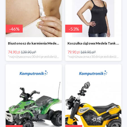
-
46
%
-
53
%
Biustonosz do karmienia Medela EVA w super cenie
Koszulka ciążowa Medela Tank Top w super cenie
74.90 zł
139.90 zł*
79.90 zł
169.90 zł*
*najniższa cena z 30 dni przed obniżką
*najniższa cena z 30 dni przed obniżką