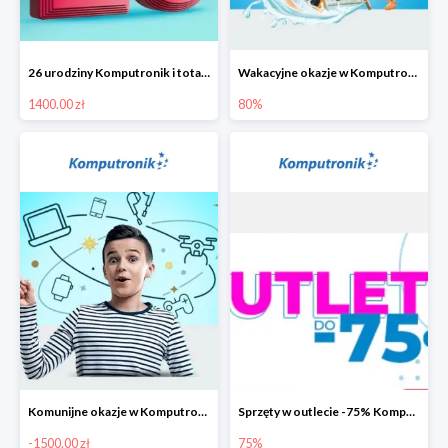
26 urodziny Komputronik i totalna wyprzedaż!
Wakacyjne okazje w Komputronik do -80%
1400.00 zł
80%
Komunijne okazje w Komputronik do -1500 zł
Sprzęty w outlecie -75% Komputronik.pl
-1500.00 zł
75%