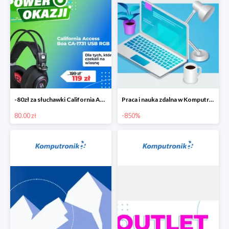
-80zł za słuchawki California Access Boa
Praca i nauka zdalna w Komputronik do -850 zł
80.00 zł
-850%