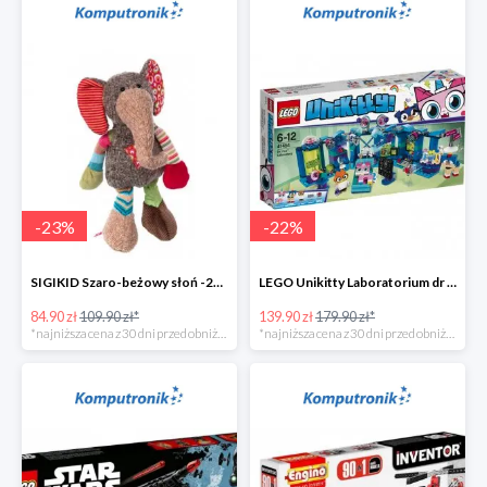
-
23
%
-
22
%
SIGIKID Szaro-beżowy słoń -25zł
LEGO Unikitty Laboratorium dr Lisiczki -40zł
84.90 zł
109.90 zł*
139.90 zł
179.90 zł*
*najniższa cena z 30 dni przed obniżką
*najniższa cena z 30 dni przed obniżką