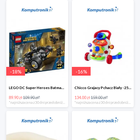
-
18
%
-
16
%
LEGO DC Super Heroes Batman: atak Szponów -20zł
Chicco Grajacy Pchacz Biały -25zł
89.90 zł
109.90 zł*
134.00 zł
159.00 zł*
*najniższa cena z 30 dni przed obniżką
*najniższa cena z 30 dni przed obniżką