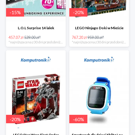
-
15
%
-
20
%
L.O.L Surprise 14 lalek
LEGO Ninjago Doki w Mieście
457.07 zł
539.00 zł*
767.20 zł
959.00 zł*
*najniższa cena z 30 dni przed obniżką
*najniższa cena z 30 dni przed obniżką
-
20
%
-
60
%
LEGO Star Wars First Order
Smartwach dla dzieci Xblitz LoveME -60%