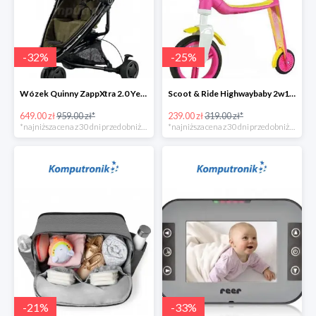
-
32
%
-
25
%
Wózek Quinny ZappXtra 2.0 Yellow Denim w super cenie
Scoot & Ride Highwaybaby 2w1 w super cenie
649.00 zł
959.00 zł*
239.00 zł
319.00 zł*
*najniższa cena z 30 dni przed obniżką
*najniższa cena z 30 dni przed obniżką
-
21
%
-
33
%