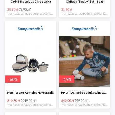
Cobi Miraculous Chloe Lalka
OkBaby "Buddy" Bath Seat
35.90 zł
79.90 zł*
31.90 zł
*najniższa cena z 30 dni przed obniżką
*najniższa cena z 30 dni przed obniżką
-
60
%
-
19
%
Peg Perego Komplet Navetta Elit
PHOTON Robot edukacyjny wersja domowa
819.60 zł
2049.00 zł*
649.00 zł
799.00 zł*
*najniższa cena z 30 dni przed obniżką
*najniższa cena z 30 dni przed obniżką