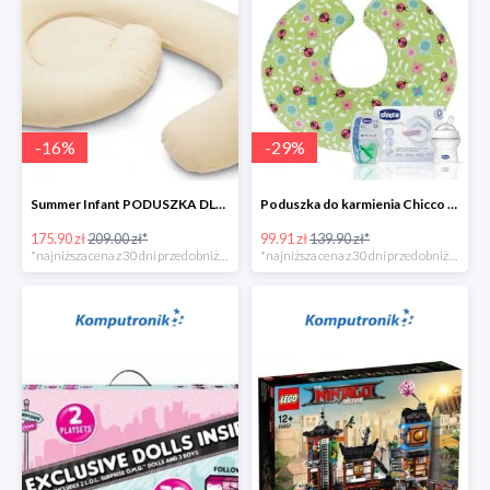
-
16
%
-
29
%
Summer Infant PODUSZKA DLA KOBIET W CIĄŻY 4w1
Poduszka do karmienia Chicco Boppy Ladybug Lane + wyprawka
175.90 zł
209.00 zł*
99.91 zł
139.90 zł*
*najniższa cena z 30 dni przed obniżką
*najniższa cena z 30 dni przed obniżką