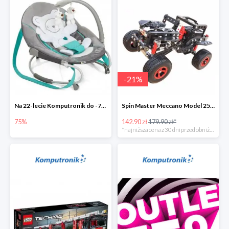
-
21
%
Na 22-lecie Komputronik do -75%
Spin Master Meccano Model 25 w 1 Terenówka
75%
142.90 zł
179.90 zł*
*najniższa cena z 30 dni przed obniżką