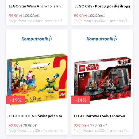
LEGO Star Wars Ahch-To Island Training
LEGO City - Pościg górską drogą
89.90 zł
109.90 zł*
89.90 zł
109.90 zł*
*najniższa cena z 30 dni przed obniżką
*najniższa cena z 30 dni przed obniżką
-
19
%
-
14
%
LEGO BUILDING Świat pełen zabawy
LEGO Star Wars Sala Tronowa Snoke'a -39%
63.99 zł
78.90 zł*
239.00 zł
279.00 zł*
*najniższa cena z 30 dni przed obniżką
*najniższa cena z 30 dni przed obniżką