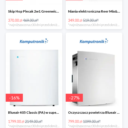
Skip Hop Plecak 2w1 Greenwich Portobello w super cenie
Niania elektroniczna Reer Mix&Match w super cenie
370.00 zł
469.00 zł*
349.00 zł
519.00 zł*
*najniższa cena z 30 dni przed obniżką
*najniższa cena z 30 dni przed obniżką
-
16
%
-
27
%
Blueair 405 Classic (PA) w super cenie
Oczyszczacz powietrza Blueair 203 Classic (SM) w super cenie
1799.00 zł
2149.00 zł*
799.00 zł
1099.00 zł*
*najniższa cena z 30 dni przed obniżką
*najniższa cena z 30 dni przed obniżką