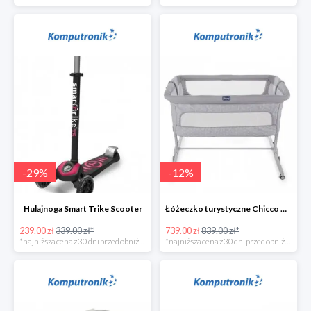
-
29
%
-
12
%
Hulajnoga Smart Trike Scooter
Łóżeczko turystyczne Chicco Next2Me Dream Luna
239.00 zł
339.00 zł*
739.00 zł
839.00 zł*
*najniższa cena z 30 dni przed obniżką
*najniższa cena z 30 dni przed obniżką