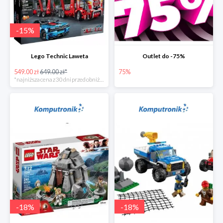
-
15
%
Lego Technic Laweta
Outlet do -75%
549.00 zł
649.00 zł*
75%
*najniższa cena z 30 dni przed obniżką
-
18
%
-
18
%