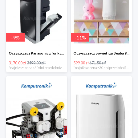
-
9
%
-
11
%
Oczyszczacz Panasonic z funkcją nawilżania - 328zł
Oczyszczacz powietrza Beaba 920328
3170.00 zł
3499.00 zł*
599.00 zł
671.50 zł*
*najniższa cena z 30 dni przed obniżką
*najniższa cena z 30 dni przed obniżką