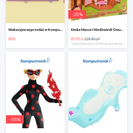
-
31
%
Wakacyjna wyprzedaż w Komputronik do -80%
Simba Masza i Niedźwiedź Dwupoziomowy dom
80%
89.90 zł
129.90 zł*
*najniższa cena z 30 dni przed obniżką
-
55
%