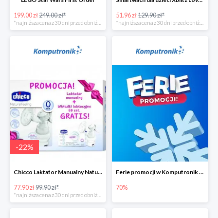
199.00 zł
249.00 zł*
51.96 zł
129.90 zł*
*najniższa cena z 30 dni przed obniżką
*najniższa cena z 30 dni przed obniżką
-
22
%
Chicco Laktator Manualny NaturalFeeling + Wkładki Laktacyjne
Ferie promocji w Komputronik do -70%
77.90 zł
99.90 zł*
70%
*najniższa cena z 30 dni przed obniżką