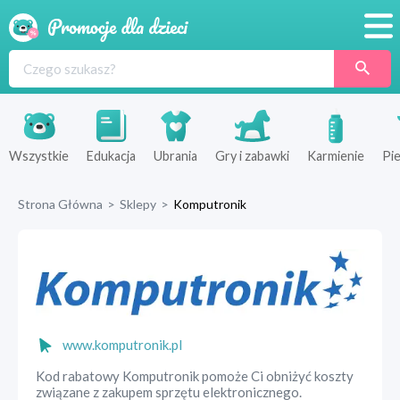
Promocje
Produkty
Sklepy
Wszystkie
Edukacja
Ubrania
Gry i zabawki
Karmienie
Pie
Blog
Strona Główna
>
Sklepy
>
Komputronik
Wyprawka
www.komputronik.pl
Kod rabatowy Komputronik pomoże Ci obniżyć koszty
związane z zakupem sprzętu elektronicznego.