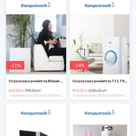
-
21
%
-
14
%
Oczyszczacz powietrza Blueair 203 Classic -135zł
Oczyszczacz powietrza TCL TKJ400F -156zł
633.00 zł
799.00 zł*
933.00 zł
1090.00 zł*
*najniższa cena z 30 dni przed obniżką
*najniższa cena z 30 dni przed obniżką