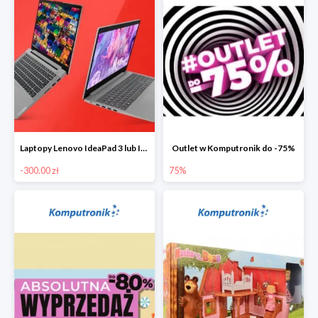
Laptopy Lenovo IdeaPad 3 lub IdeaPad 5 -300 zł
Outlet w Komputronik do -75%
-300.00 zł
75%