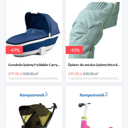
-
49
%
-
40
%
Gondola Quinny Foldable Carrycot Blue Base w super cenie
Śpiwór do wózka Quinny Moodd Grey Crackle w super cenie
479.00 zł
939.00 zł*
149.00 zł
249.00 zł*
*najniższa cena z 30 dni przed obniżką
*najniższa cena z 30 dni przed obniżką