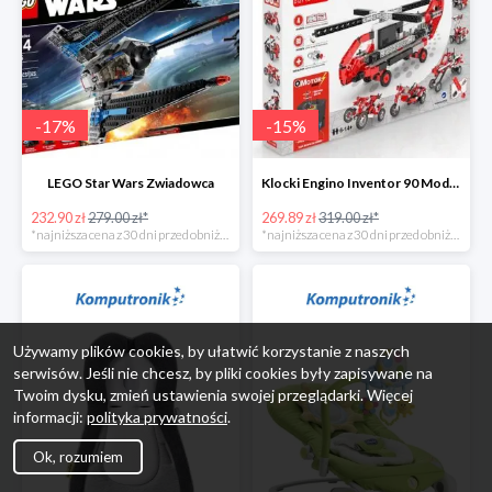
-
17
%
-
15
%
LEGO Star Wars Zwiadowca
Klocki Engino Inventor 90 Models Motorized Set w super cenie
232.90 zł
279.00 zł*
269.89 zł
319.00 zł*
*najniższa cena z 30 dni przed obniżką
*najniższa cena z 30 dni przed obniżką
Używamy plików cookies, by ułatwić korzystanie z naszych
serwisów. Jeśli nie chcesz, by pliki cookies były zapisywane na
Twoim dysku, zmień ustawienia swojej przeglądarki. Więcej
informacji:
polityka prywatności
.
Ok, rozumiem