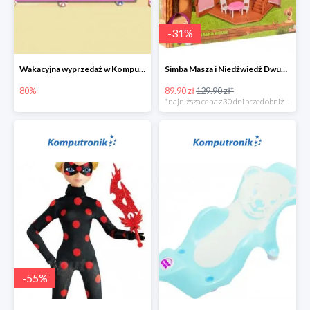
-
31
%
Wakacyjna wyprzedaż w Komputronik do -80%
Simba Masza i Niedźwiedź Dwupoziomowy dom
80%
89.90 zł
129.90 zł*
*najniższa cena z 30 dni przed obniżką
-
55
%