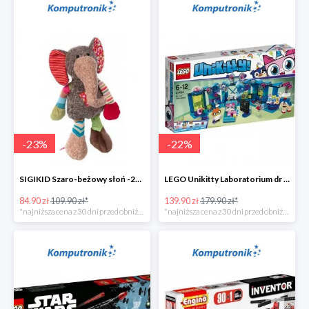
-
23
%
-
22
%
SIGIKID Szaro-beżowy słoń -25zł
LEGO Unikitty Laboratorium dr Lisiczki -40zł
84.90 zł
109.90 zł*
139.90 zł
179.90 zł*
*najniższa cena z 30 dni przed obniżką
*najniższa cena z 30 dni przed obniżką