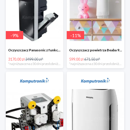
-
9
%
-
11
%
Oczyszczacz Panasonic z funkcją nawilżania - 328zł
Oczyszczacz powietrza Beaba 920328
3170.00 zł
3499.00 zł*
599.00 zł
671.50 zł*
*najniższa cena z 30 dni przed obniżką
*najniższa cena z 30 dni przed obniżką