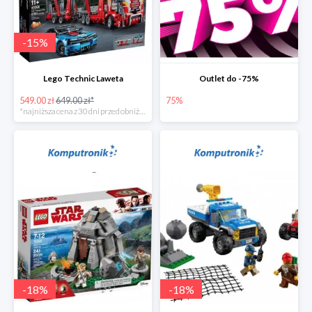
-
15
%
Lego Technic Laweta
Outlet do -75%
549.00 zł
649.00 zł*
75%
*najniższa cena z 30 dni przed obniżką
-
18
%
-
18
%