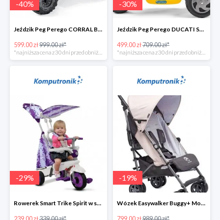
-
40
%
-
30
%
Jeździk Peg Perego CORRAL BEARCAT w super cenie
Jeździk Peg Perego DUCATI SCRAMBLER w super cenie
599.00 zł
999.00 zł*
499.00 zł
709.00 zł*
*najniższa cena z 30 dni przed obniżką
*najniższa cena z 30 dni przed obniżką
-
29
%
-
19
%
Rowerek Smart Trike Spirit w super cenie
Wózek Easywalker Buggy+ Monaco Apero w super cenie
239.00 zł
339.00 zł*
799.00 zł
989.00 zł*