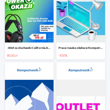
-80zł za słuchawki California Access Boa
Praca i nauka zdalna w Komputronik do -850 zł
80.00 zł
-850%