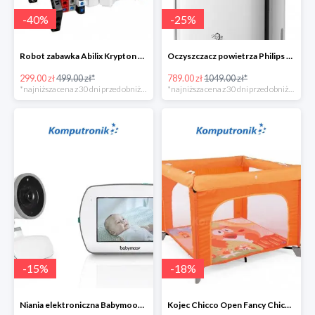
-
40
%
-
25
%
Robot zabawka Abilix Krypton 0 w super cenie
Oczyszczacz powietrza Philips AC1217/10
299.00 zł
499.00 zł*
789.00 zł
1049.00 zł*
*najniższa cena z 30 dni przed obniżką
*najniższa cena z 30 dni przed obniżką
-
15
%
-
18
%
Niania elektroniczna Babymoov Yoo-Feel w super cenie
Kojec Chicco Open Fancy Chicken w super cenie