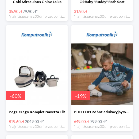
Cobi Miraculous Chloe Lalka
OkBaby "Buddy" Bath Seat
35.90 zł
79.90 zł*
31.90 zł
*najniższa cena z 30 dni przed obniżką
*najniższa cena z 30 dni przed obniżką
-
60
%
-
19
%
Peg Perego Komplet Navetta Elit
PHOTON Robot edukacyjny wersja domowa
819.60 zł
2049.00 zł*
649.00 zł
799.00 zł*
*najniższa cena z 30 dni przed obniżką
*najniższa cena z 30 dni przed obniżką