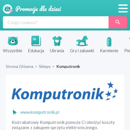
Promocje
Produkty
Sklepy
Wszystkie
Edukacja
Ubrania
Gry i zabawki
Karmienie
Pie
Blog
Strona Główna
>
Sklepy
>
Komputronik
Wyprawka
www.komputronik.pl
Kod rabatowy Komputronik pomoże Ci obniżyć koszty
związane z zakupem sprzętu elektronicznego.