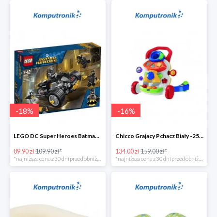
-
18
%
-
16
%
LEGO DC Super Heroes Batman: atak Szponów -20zł
Chicco Grajacy Pchacz Biały -25zł
89.90 zł
109.90 zł*
134.00 zł
159.00 zł*
*najniższa cena z 30 dni przed obniżką
*najniższa cena z 30 dni przed obniżką