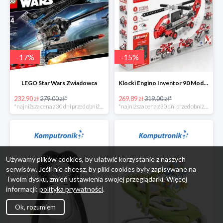
-
17
%
-
15
%
LEGO Star Wars Zwiadowca
Klocki Engino Inventor 90 Models Motorized Set w super cenie
232.90 zł
279.00 zł*
269.89 zł
319.00 zł*
*najniższa cena z 30 dni przed obniżką
*najniższa cena z 30 dni przed obniżką
Używamy plików cookies, by ułatwić korzystanie z naszych
serwisów. Jeśli nie chcesz, by pliki cookies były zapisywane na
Twoim dysku, zmień ustawienia swojej przeglądarki. Więcej
informacji:
polityka prywatności
.
Ok, rozumiem