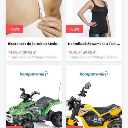
-
46
%
-
53
%
Biustonosz do karmienia Medela EVA w super cenie
Koszulka ciążowa Medela Tank Top w super cenie
74.90 zł
139.90 zł*
79.90 zł
169.90 zł*
*najniższa cena z 30 dni przed obniżką
*najniższa cena z 30 dni przed obniżką