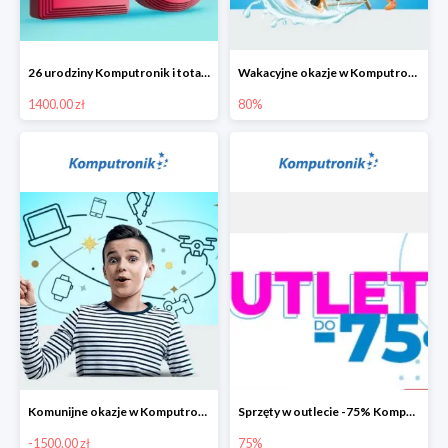
26 urodziny Komputronik i totalna wyprzedaż!
Wakacyjne okazje w Komputronik do -80%
1400.00 zł
80%
Komunijne okazje w Komputronik do -1500 zł
Sprzęty w outlecie -75% Komputronik.pl
-1500.00 zł
75%