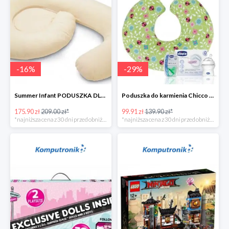
-
16
%
-
29
%
Summer Infant PODUSZKA DLA KOBIET W CIĄŻY 4w1
Poduszka do karmienia Chicco Boppy Ladybug Lane + wyprawka
175.90 zł
209.00 zł*
99.91 zł
139.90 zł*
*najniższa cena z 30 dni przed obniżką
*najniższa cena z 30 dni przed obniżką