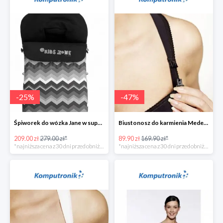
-
25
%
-
47
%
Śpiworek do wózka Jane w super cenie
Biustonosz do karmienia Medela CINDY w super cenie
209.00 zł
279.00 zł*
89.90 zł
169.90 zł*
*najniższa cena z 30 dni przed obniżką
*najniższa cena z 30 dni przed obniżką