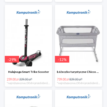
-
29
%
-
12
%
Hulajnoga Smart Trike Scooter
Łóżeczko turystyczne Chicco Next2Me Dream Luna
239.00 zł
339.00 zł*
739.00 zł
839.00 zł*
*najniższa cena z 30 dni przed obniżką
*najniższa cena z 30 dni przed obniżką