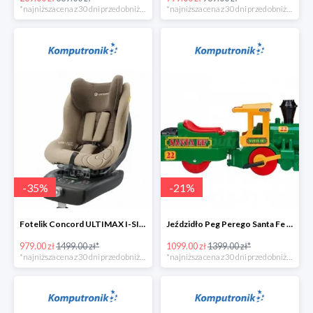
*najniższa cena z 30 dni przed obniżką
*najniższa cena z 30 dni przed obniżką
-
35
%
-
21
%
Fotelik Concord ULTIMAX I-SIZE w super cenie
Jeździdło Peg Perego Santa Fe Train
979.00 zł
1499.00 zł*
1099.00 zł
1399.00 zł*
*najniższa cena z 30 dni przed obniżką
*najniższa cena z 30 dni przed obniżką