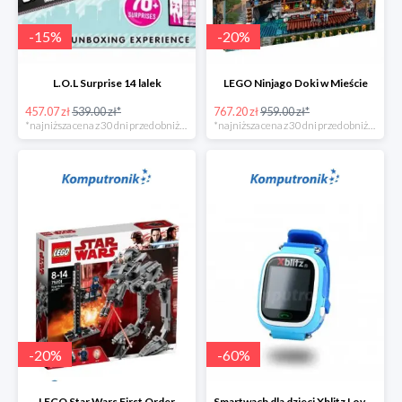
-
15
%
-
20
%
L.O.L Surprise 14 lalek
LEGO Ninjago Doki w Mieście
457.07 zł
539.00 zł*
767.20 zł
959.00 zł*
*najniższa cena z 30 dni przed obniżką
*najniższa cena z 30 dni przed obniżką
-
20
%
-
60
%
LEGO Star Wars First Order
Smartwach dla dzieci Xblitz LoveME -60%