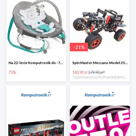
-
21
%
Na 22-lecie Komputronik do -75%
Spin Master Meccano Model 25 w 1 Terenówka
75%
142.90 zł
179.90 zł*
*najniższa cena z 30 dni przed obniżką