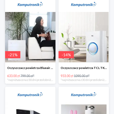
-
21
%
-
14
%
Oczyszczacz powietrza Blueair 203 Classic -135zł
Oczyszczacz powietrza TCL TKJ400F -156zł
633.00 zł
799.00 zł*
933.00 zł
1090.00 zł*
*najniższa cena z 30 dni przed obniżką
*najniższa cena z 30 dni przed obniżką