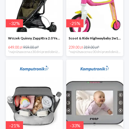
-
32
%
-
25
%
Wózek Quinny ZappXtra 2.0 Yellow Denim w super cenie
Scoot & Ride Highwaybaby 2w1 w super cenie
649.00 zł
959.00 zł*
239.00 zł
319.00 zł*
*najniższa cena z 30 dni przed obniżką
*najniższa cena z 30 dni przed obniżką
-
21
%
-
33
%