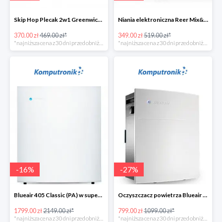
Skip Hop Plecak 2w1 Greenwich Portobello w super cenie
Niania elektroniczna Reer Mix&Match w super cenie
370.00 zł
469.00 zł*
349.00 zł
519.00 zł*
*najniższa cena z 30 dni przed obniżką
*najniższa cena z 30 dni przed obniżką
-
16
%
-
27
%
Blueair 405 Classic (PA) w super cenie
Oczyszczacz powietrza Blueair 203 Classic (SM) w super cenie
1799.00 zł
2149.00 zł*
799.00 zł
1099.00 zł*
*najniższa cena z 30 dni przed obniżką
*najniższa cena z 30 dni przed obniżką