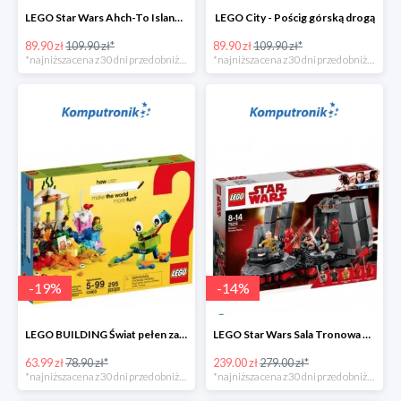
LEGO Star Wars Ahch-To Island Training
LEGO City - Pościg górską drogą
89.90 zł
109.90 zł*
89.90 zł
109.90 zł*
*najniższa cena z 30 dni przed obniżką
*najniższa cena z 30 dni przed obniżką
-
19
%
-
14
%
LEGO BUILDING Świat pełen zabawy
LEGO Star Wars Sala Tronowa Snoke'a -39%
63.99 zł
78.90 zł*
239.00 zł
279.00 zł*
*najniższa cena z 30 dni przed obniżką
*najniższa cena z 30 dni przed obniżką