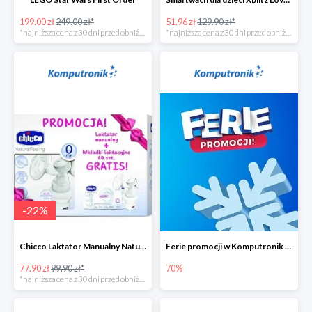
199.00 zł
249.00 zł*
51.96 zł
129.90 zł*
*najniższa cena z 30 dni przed obniżką
*najniższa cena z 30 dni przed obniżką
-
22
%
Chicco Laktator Manualny NaturalFeeling + Wkładki Laktacyjne
Ferie promocji w Komputronik do -70%
77.90 zł
99.90 zł*
70%
*najniższa cena z 30 dni przed obniżką