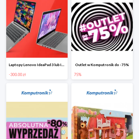
Laptopy Lenovo IdeaPad 3 lub IdeaPad 5 -300 zł
Outlet w Komputronik do -75%
-300.00 zł
75%