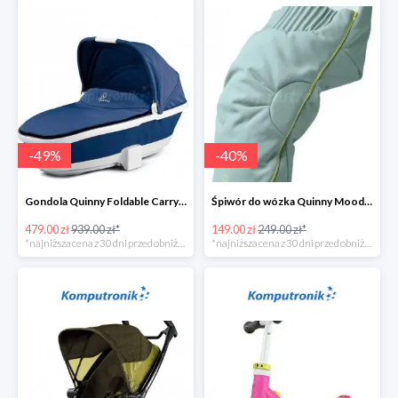
-
49
%
-
40
%
Gondola Quinny Foldable Carrycot Blue Base w super cenie
Śpiwór do wózka Quinny Moodd Grey Crackle w super cenie
479.00 zł
939.00 zł*
149.00 zł
249.00 zł*
*najniższa cena z 30 dni przed obniżką
*najniższa cena z 30 dni przed obniżką