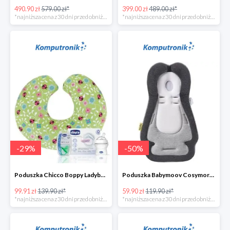
490.90 zł
579.00 zł*
399.00 zł
489.00 zł*
*najniższa cena z 30 dni przed obniżką
*najniższa cena z 30 dni przed obniżką
-
29
%
-
50
%
Poduszka Chicco Boppy Ladybug Lane+wyprawkaw super cenie
Poduszka Babymoov Cosymorpho w super cenie
99.91 zł
139.90 zł*
59.90 zł
119.90 zł*
*najniższa cena z 30 dni przed obniżką
*najniższa cena z 30 dni przed obniżką