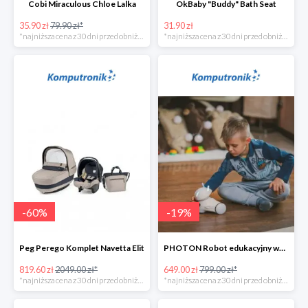
Cobi Miraculous Chloe Lalka
OkBaby "Buddy" Bath Seat
35.90 zł
79.90 zł*
31.90 zł
*najniższa cena z 30 dni przed obniżką
*najniższa cena z 30 dni przed obniżką
-
60
%
-
19
%
Peg Perego Komplet Navetta Elit
PHOTON Robot edukacyjny wersja domowa
819.60 zł
2049.00 zł*
649.00 zł
799.00 zł*
*najniższa cena z 30 dni przed obniżką
*najniższa cena z 30 dni przed obniżką