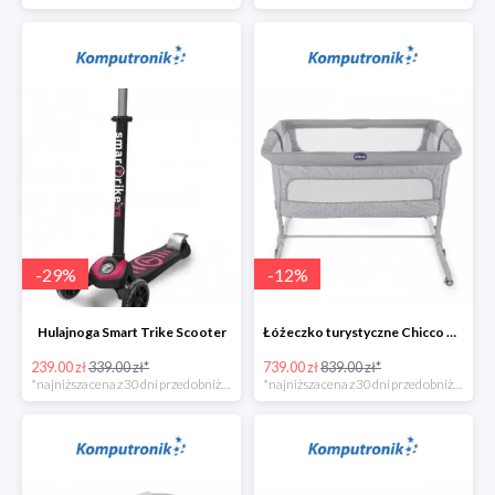
-
29
%
-
12
%
Hulajnoga Smart Trike Scooter
Łóżeczko turystyczne Chicco Next2Me Dream Luna
239.00 zł
339.00 zł*
739.00 zł
839.00 zł*
*najniższa cena z 30 dni przed obniżką
*najniższa cena z 30 dni przed obniżką