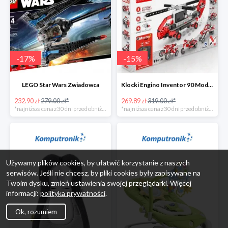
-
17
%
-
15
%
LEGO Star Wars Zwiadowca
Klocki Engino Inventor 90 Models Motorized Set w super cenie
232.90 zł
279.00 zł*
269.89 zł
319.00 zł*
*najniższa cena z 30 dni przed obniżką
*najniższa cena z 30 dni przed obniżką
Używamy plików cookies, by ułatwić korzystanie z naszych
serwisów. Jeśli nie chcesz, by pliki cookies były zapisywane na
Twoim dysku, zmień ustawienia swojej przeglądarki. Więcej
informacji:
polityka prywatności
.
Ok, rozumiem