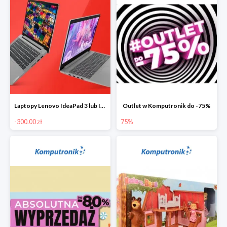
Laptopy Lenovo IdeaPad 3 lub IdeaPad 5 -300 zł
Outlet w Komputronik do -75%
-300.00 zł
75%