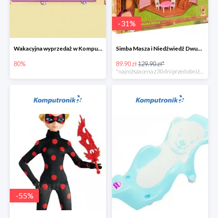
-
31
%
Wakacyjna wyprzedaż w Komputronik do -80%
Simba Masza i Niedźwiedź Dwupoziomowy dom
80%
89.90 zł
129.90 zł*
*najniższa cena z 30 dni przed obniżką
-
55
%