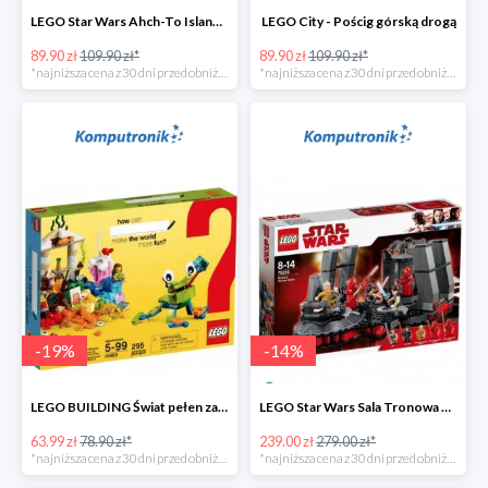
LEGO Star Wars Ahch-To Island Training
LEGO City - Pościg górską drogą
89.90 zł
109.90 zł*
89.90 zł
109.90 zł*
*najniższa cena z 30 dni przed obniżką
*najniższa cena z 30 dni przed obniżką
-
19
%
-
14
%
LEGO BUILDING Świat pełen zabawy
LEGO Star Wars Sala Tronowa Snoke'a -39%
63.99 zł
78.90 zł*
239.00 zł
279.00 zł*
*najniższa cena z 30 dni przed obniżką
*najniższa cena z 30 dni przed obniżką