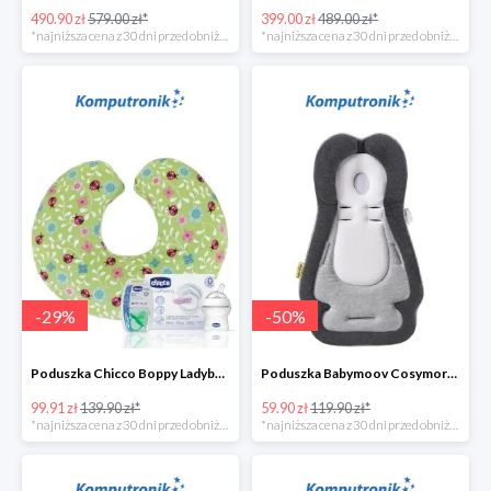
490.90 zł
579.00 zł*
399.00 zł
489.00 zł*
*najniższa cena z 30 dni przed obniżką
*najniższa cena z 30 dni przed obniżką
-
29
%
-
50
%
Poduszka Chicco Boppy Ladybug Lane+wyprawkaw super cenie
Poduszka Babymoov Cosymorpho w super cenie
99.91 zł
139.90 zł*
59.90 zł
119.90 zł*
*najniższa cena z 30 dni przed obniżką
*najniższa cena z 30 dni przed obniżką