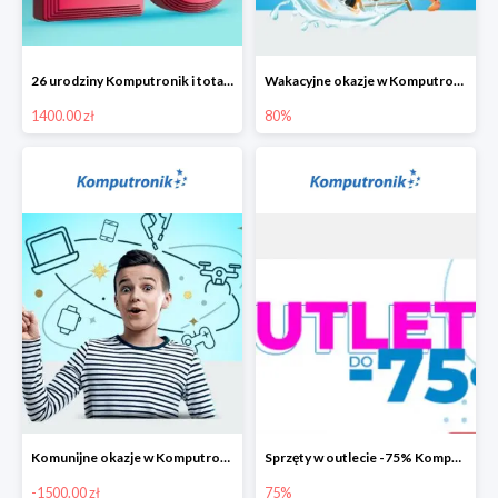
26 urodziny Komputronik i totalna wyprzedaż!
Wakacyjne okazje w Komputronik do -80%
1400.00 zł
80%
Komunijne okazje w Komputronik do -1500 zł
Sprzęty w outlecie -75% Komputronik.pl
-1500.00 zł
75%