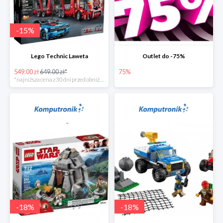
-
15
%
Lego Technic Laweta
Outlet do -75%
549.00 zł
649.00 zł*
75%
*najniższa cena z 30 dni przed obniżką
-
18
%
-
18
%