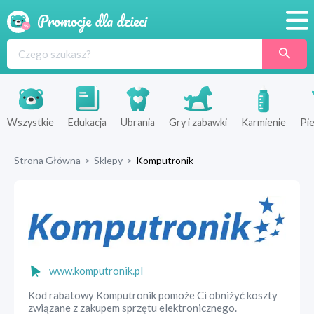
Promocje
Produkty
Sklepy
Wszystkie
Edukacja
Ubrania
Gry i zabawki
Karmienie
Pie
Blog
Strona Główna
>
Sklepy
>
Komputronik
Wyprawka
www.komputronik.pl
Kod rabatowy Komputronik pomoże Ci obniżyć koszty
związane z zakupem sprzętu elektronicznego.