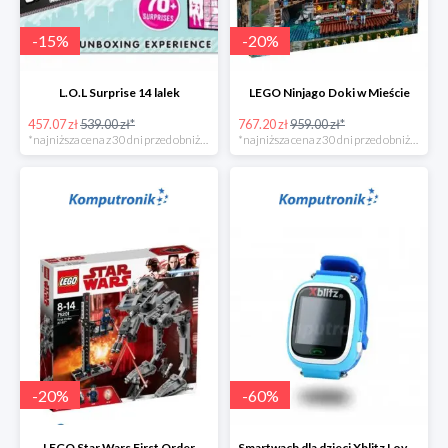
-
15
%
-
20
%
L.O.L Surprise 14 lalek
LEGO Ninjago Doki w Mieście
457.07 zł
539.00 zł*
767.20 zł
959.00 zł*
*najniższa cena z 30 dni przed obniżką
*najniższa cena z 30 dni przed obniżką
-
20
%
-
60
%
LEGO Star Wars First Order
Smartwach dla dzieci Xblitz LoveME -60%