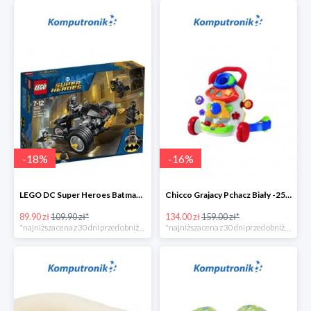
-
18
%
-
16
%
LEGO DC Super Heroes Batman: atak Szponów -20zł
Chicco Grajacy Pchacz Biały -25zł
89.90 zł
109.90 zł*
134.00 zł
159.00 zł*
*najniższa cena z 30 dni przed obniżką
*najniższa cena z 30 dni przed obniżką