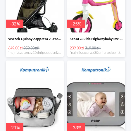
-
32
%
-
25
%
Wózek Quinny ZappXtra 2.0 Yellow Denim w super cenie
Scoot & Ride Highwaybaby 2w1 w super cenie
649.00 zł
959.00 zł*
239.00 zł
319.00 zł*
*najniższa cena z 30 dni przed obniżką
*najniższa cena z 30 dni przed obniżką
-
21
%
-
33
%