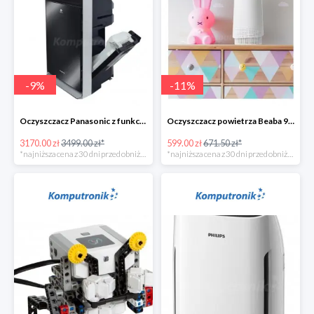
-
9
%
-
11
%
Oczyszczacz Panasonic z funkcją nawilżania - 328zł
Oczyszczacz powietrza Beaba 920328
3170.00 zł
3499.00 zł*
599.00 zł
671.50 zł*
*najniższa cena z 30 dni przed obniżką
*najniższa cena z 30 dni przed obniżką