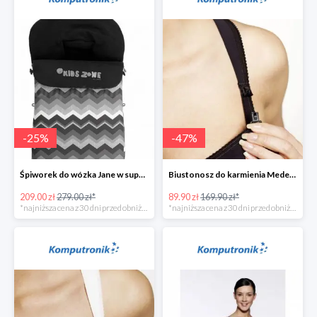
-
25
%
-
47
%
Śpiworek do wózka Jane w super cenie
Biustonosz do karmienia Medela CINDY w super cenie
209.00 zł
279.00 zł*
89.90 zł
169.90 zł*
*najniższa cena z 30 dni przed obniżką
*najniższa cena z 30 dni przed obniżką