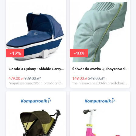
-
49
%
-
40
%
Gondola Quinny Foldable Carrycot Blue Base w super cenie
Śpiwór do wózka Quinny Moodd Grey Crackle w super cenie
479.00 zł
939.00 zł*
149.00 zł
249.00 zł*
*najniższa cena z 30 dni przed obniżką
*najniższa cena z 30 dni przed obniżką