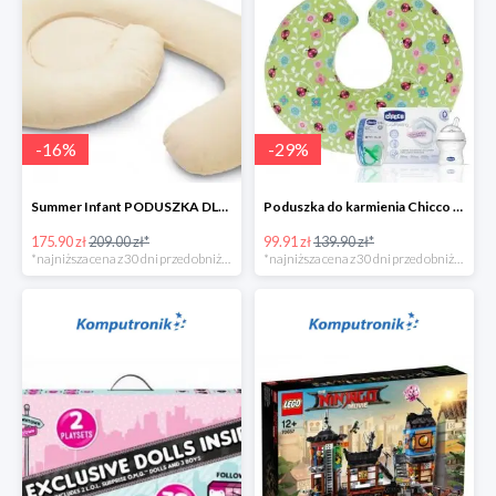
-
16
%
-
29
%
Summer Infant PODUSZKA DLA KOBIET W CIĄŻY 4w1
Poduszka do karmienia Chicco Boppy Ladybug Lane + wyprawka
175.90 zł
209.00 zł*
99.91 zł
139.90 zł*
*najniższa cena z 30 dni przed obniżką
*najniższa cena z 30 dni przed obniżką