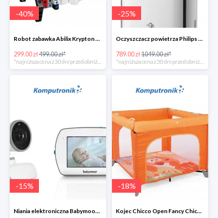
-
40
%
-
25
%
Robot zabawka Abilix Krypton 0 w super cenie
Oczyszczacz powietrza Philips AC1217/10
299.00 zł
499.00 zł*
789.00 zł
1049.00 zł*
*najniższa cena z 30 dni przed obniżką
*najniższa cena z 30 dni przed obniżką
-
15
%
-
18
%
Niania elektroniczna Babymoov Yoo-Feel w super cenie
Kojec Chicco Open Fancy Chicken w super cenie