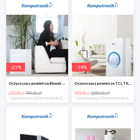
-
21
%
-
14
%
Oczyszczacz powietrza Blueair 203 Classic -135zł
Oczyszczacz powietrza TCL TKJ400F -156zł
633.00 zł
799.00 zł*
933.00 zł
1090.00 zł*
*najniższa cena z 30 dni przed obniżką
*najniższa cena z 30 dni przed obniżką