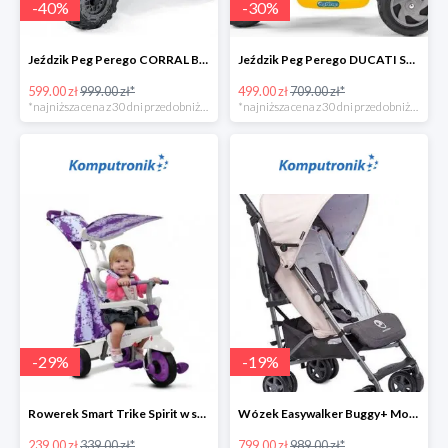
-
40
%
-
30
%
Jeździk Peg Perego CORRAL BEARCAT w super cenie
Jeździk Peg Perego DUCATI SCRAMBLER w super cenie
599.00 zł
999.00 zł*
499.00 zł
709.00 zł*
*najniższa cena z 30 dni przed obniżką
*najniższa cena z 30 dni przed obniżką
-
29
%
-
19
%
Rowerek Smart Trike Spirit w super cenie
Wózek Easywalker Buggy+ Monaco Apero w super cenie
239.00 zł
339.00 zł*
799.00 zł
989.00 zł*