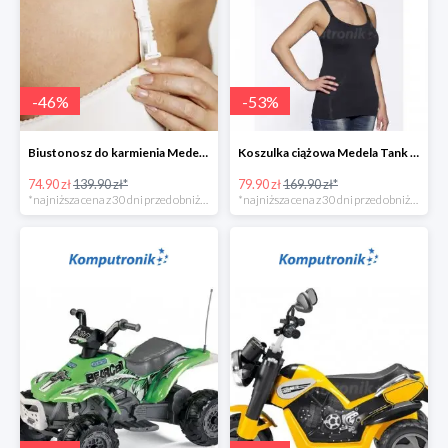
-
46
%
-
53
%
Biustonosz do karmienia Medela EVA w super cenie
Koszulka ciążowa Medela Tank Top w super cenie
74.90 zł
139.90 zł*
79.90 zł
169.90 zł*
*najniższa cena z 30 dni przed obniżką
*najniższa cena z 30 dni przed obniżką