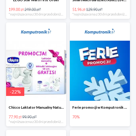
199.00 zł
249.00 zł*
51.96 zł
129.90 zł*
*najniższa cena z 30 dni przed obniżką
*najniższa cena z 30 dni przed obniżką
-
22
%
Chicco Laktator Manualny NaturalFeeling + Wkładki Laktacyjne
Ferie promocji w Komputronik do -70%
77.90 zł
99.90 zł*
70%
*najniższa cena z 30 dni przed obniżką