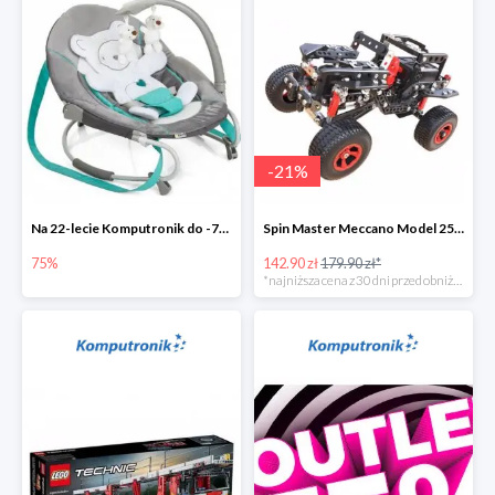
-
21
%
Na 22-lecie Komputronik do -75%
Spin Master Meccano Model 25 w 1 Terenówka
75%
142.90 zł
179.90 zł*
*najniższa cena z 30 dni przed obniżką