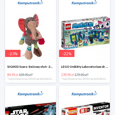
-
23
%
-
22
%
SIGIKID Szaro-beżowy słoń -25zł
LEGO Unikitty Laboratorium dr Lisiczki -40zł
84.90 zł
109.90 zł*
139.90 zł
179.90 zł*
*najniższa cena z 30 dni przed obniżką
*najniższa cena z 30 dni przed obniżką