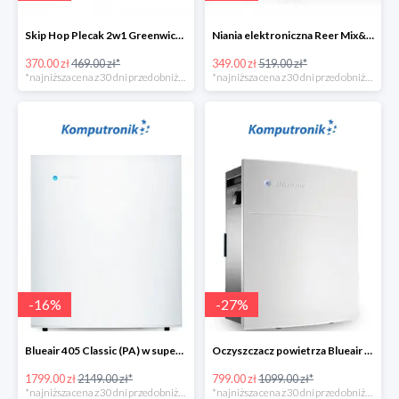
Skip Hop Plecak 2w1 Greenwich Portobello w super cenie
Niania elektroniczna Reer Mix&Match w super cenie
370.00 zł
469.00 zł*
349.00 zł
519.00 zł*
*najniższa cena z 30 dni przed obniżką
*najniższa cena z 30 dni przed obniżką
-
16
%
-
27
%
Blueair 405 Classic (PA) w super cenie
Oczyszczacz powietrza Blueair 203 Classic (SM) w super cenie
1799.00 zł
2149.00 zł*
799.00 zł
1099.00 zł*
*najniższa cena z 30 dni przed obniżką
*najniższa cena z 30 dni przed obniżką