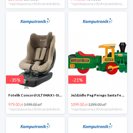
*najniższa cena z 30 dni przed obniżką
*najniższa cena z 30 dni przed obniżką
-
35
%
-
21
%
Fotelik Concord ULTIMAX I-SIZE w super cenie
Jeździdło Peg Perego Santa Fe Train
979.00 zł
1499.00 zł*
1099.00 zł
1399.00 zł*
*najniższa cena z 30 dni przed obniżką
*najniższa cena z 30 dni przed obniżką