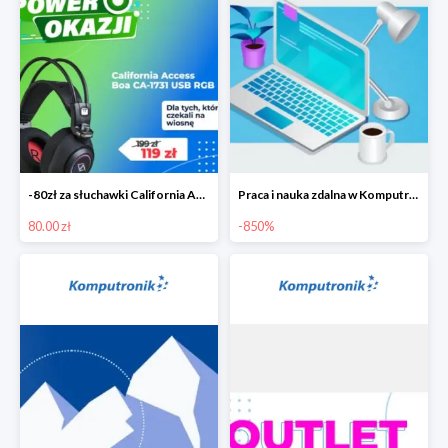
-80zł za słuchawki California Access Boa
Praca i nauka zdalna w Komputronik do -850 zł
80.00 zł
-850%