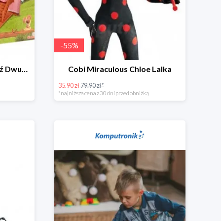
-
55
%
Simba Masza i Niedźwiedź Dwupoziomowy dom
Cobi Miraculous Chloe Lalka
35.90 zł
79.90 zł*
*najniższa cena z 30 dni przed obniżką