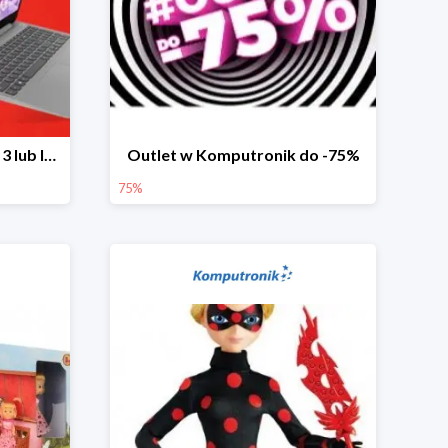
Laptopy Lenovo IdeaPad 3 lub IdeaPad 5 -300 zł
Outlet w Komputronik do -75%
75%