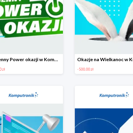
Wiosenny Power okazji w Komputronik - laptopy do 1300 zł
 zł
-500.00 zł