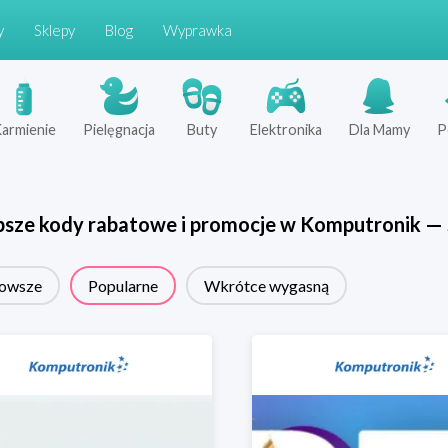
y
Sklepy
Blog
Wyprawka
armienie
Pielęgnacja
Buty
Elektronika
Dla Mamy
P
psze kody rabatowe i promocje w
Komputronik
—
owsze
Popularne
Wkrótce wygasną