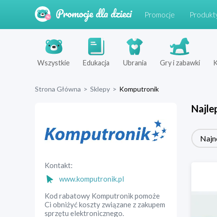
Promocje
Produkt
Wszystkie
Edukacja
Ubrania
Gry i zabawki
K
Strona Główna
>
Sklepy
>
Komputronik
Najle
Najn
Kontakt:
www.komputronik.pl
Kod rabatowy Komputronik pomoże
Ci obniżyć koszty związane z zakupem
sprzętu elektronicznego.