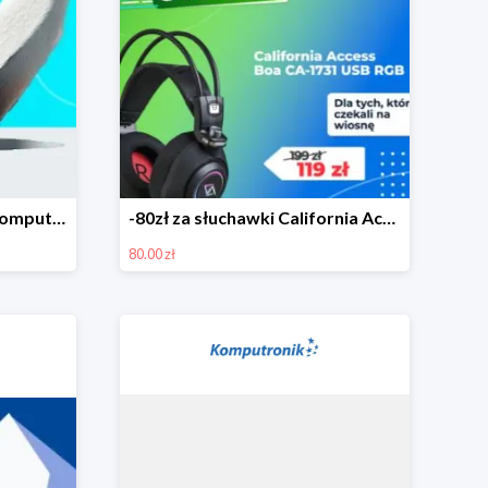
Okazje na Wielkanoc w Komputronik do -500 zł
-80zł za słuchawki California Access Boa
80.00 zł