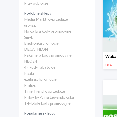
Przy odbiorze
Podobne sklepy:
Media Markt wyprzedaże
urwis.pl
Nowa Era kody promocyjne
Smyk
Biedronka promocje
DECATHLON
Pakamera kody promocyjne
NEO24
80%
4F kody rabatowe
Fiszki
ezebra.pl promocje
Philips
Time Trend wyprzedaże
Phlov by Anna Lewandowska
T-Mobile kody promocyjne
Popularne sklepy: