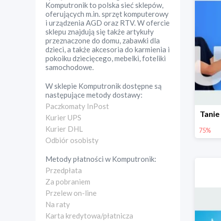
Komputronik to polska sieć sklepów,
oferujących m.in. sprzęt komputerowy
i urządzenia AGD oraz RTV. W ofercie
sklepu znajdują się także artykuły
przeznaczone do domu, zabawki dla
dzieci, a także akcesoria do karmienia i
pokoiku dziecięcego, mebelki, foteliki
samochodowe.
W sklepie
Komputronik
dostępne są
następujące metody dostawy:
Paczkomaty InPost
Tanie
Kurier UPS
Kurier DHL
75%
Odbiór osobisty
Metody płatności w
Komputronik
:
Przedpłata
Za pobraniem
Przelew on-line
Na raty
Karta kredytowa/płatnicza