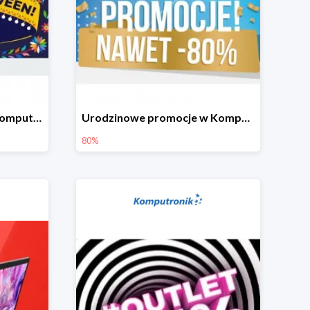
Okazje na Halloween w Komputronik do -80%
Urodzinowe promocje w Komputronik do -80%
80%