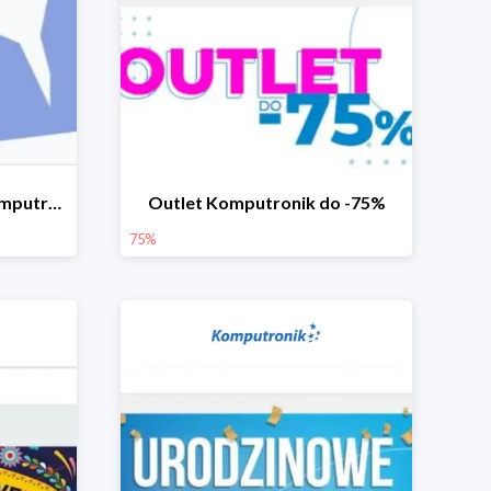
Góry okazji na ferie w Komputronik do -40%
Outlet Komputronik do -75%
75%