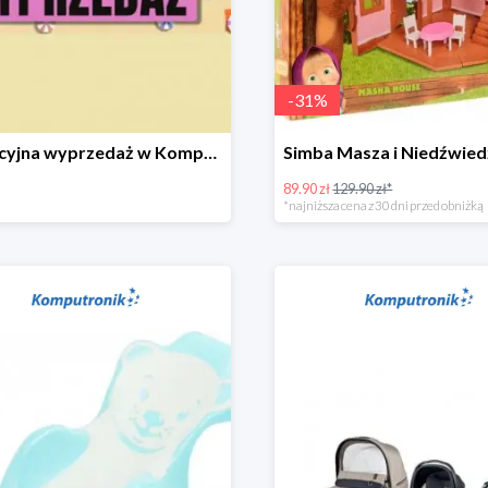
-
31
%
Wakacyjna wyprzedaż w Komputronik do -80%
89.90 zł
129.90 zł*
*najniższa cena z 30 dni przed obniżką