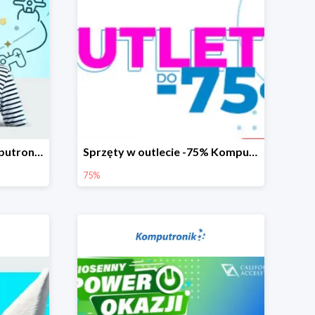
Komunijne okazje w Komputronik do -1500 zł
Sprzęty w outlecie -75% Komputronik.pl
75%