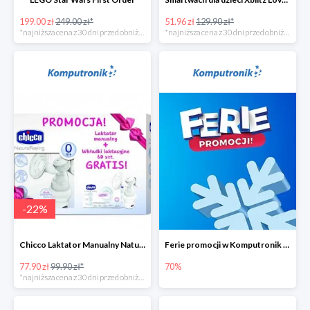
199.00 zł
249.00 zł*
51.96 zł
129.90 zł*
*najniższa cena z 30 dni przed obniżką
*najniższa cena z 30 dni przed obniżką
-
22
%
Chicco Laktator Manualny NaturalFeeling + Wkładki Laktacyjne
Ferie promocji w Komputronik do -70%
77.90 zł
99.90 zł*
70%
*najniższa cena z 30 dni przed obniżką