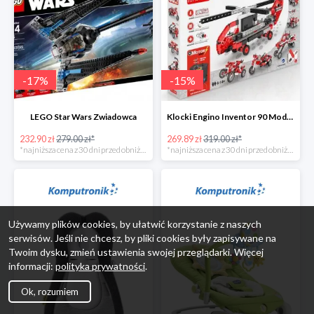
-
17
%
-
15
%
LEGO Star Wars Zwiadowca
Klocki Engino Inventor 90 Models Motorized Set w super cenie
232.90 zł
279.00 zł*
269.89 zł
319.00 zł*
*najniższa cena z 30 dni przed obniżką
*najniższa cena z 30 dni przed obniżką
Używamy plików cookies, by ułatwić korzystanie z naszych
serwisów. Jeśli nie chcesz, by pliki cookies były zapisywane na
Twoim dysku, zmień ustawienia swojej przeglądarki. Więcej
informacji:
polityka prywatności
.
Ok, rozumiem