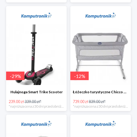
-
29
%
-
12
%
Hulajnoga Smart Trike Scooter
Łóżeczko turystyczne Chicco Next2Me Dream Luna
239.00 zł
339.00 zł*
739.00 zł
839.00 zł*
*najniższa cena z 30 dni przed obniżką
*najniższa cena z 30 dni przed obniżką