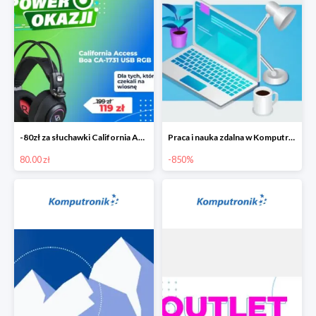
-80zł za słuchawki California Access Boa
Praca i nauka zdalna w Komputronik do -850 zł
80.00 zł
-850%