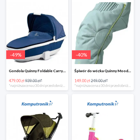
-
49
%
-
40
%
Gondola Quinny Foldable Carrycot Blue Base w super cenie
Śpiwór do wózka Quinny Moodd Grey Crackle w super cenie
479.00 zł
939.00 zł*
149.00 zł
249.00 zł*
*najniższa cena z 30 dni przed obniżką
*najniższa cena z 30 dni przed obniżką