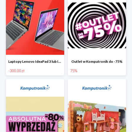
Laptopy Lenovo IdeaPad 3 lub IdeaPad 5 -300 zł
Outlet w Komputronik do -75%
-300.00 zł
75%