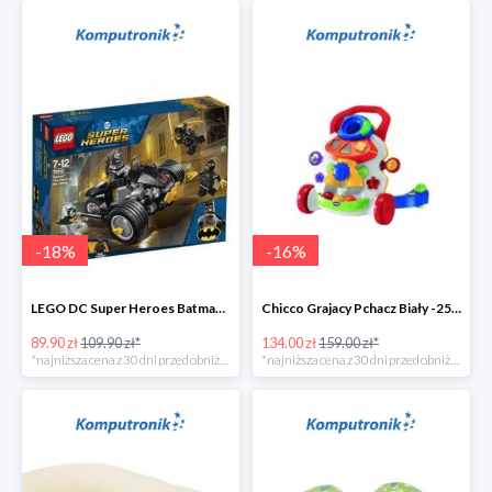
-
18
%
-
16
%
LEGO DC Super Heroes Batman: atak Szponów -20zł
Chicco Grajacy Pchacz Biały -25zł
89.90 zł
109.90 zł*
134.00 zł
159.00 zł*
*najniższa cena z 30 dni przed obniżką
*najniższa cena z 30 dni przed obniżką