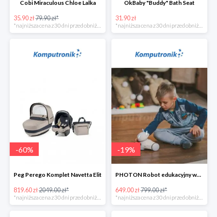
Cobi Miraculous Chloe Lalka
OkBaby "Buddy" Bath Seat
35.90 zł
79.90 zł*
31.90 zł
*najniższa cena z 30 dni przed obniżką
*najniższa cena z 30 dni przed obniżką
-
60
%
-
19
%
Peg Perego Komplet Navetta Elit
PHOTON Robot edukacyjny wersja domowa
819.60 zł
2049.00 zł*
649.00 zł
799.00 zł*
*najniższa cena z 30 dni przed obniżką
*najniższa cena z 30 dni przed obniżką