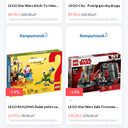
LEGO Star Wars Ahch-To Island Training
LEGO City - Pościg górską drogą
89.90 zł
109.90 zł*
89.90 zł
109.90 zł*
*najniższa cena z 30 dni przed obniżką
*najniższa cena z 30 dni przed obniżką
-
19
%
-
14
%
LEGO BUILDING Świat pełen zabawy
LEGO Star Wars Sala Tronowa Snoke'a -39%
63.99 zł
78.90 zł*
239.00 zł
279.00 zł*
*najniższa cena z 30 dni przed obniżką
*najniższa cena z 30 dni przed obniżką