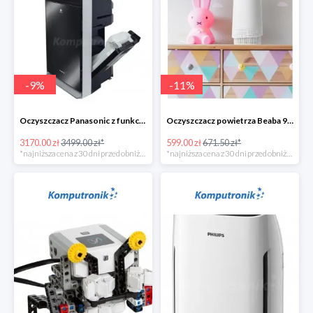
-
9
%
-
11
%
Oczyszczacz Panasonic z funkcją nawilżania - 328zł
Oczyszczacz powietrza Beaba 920328
3170.00 zł
3499.00 zł*
599.00 zł
671.50 zł*
*najniższa cena z 30 dni przed obniżką
*najniższa cena z 30 dni przed obniżką