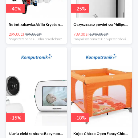
-
40
%
-
25
%
Robot zabawka Abilix Krypton 0 w super cenie
Oczyszczacz powietrza Philips AC1217/10
299.00 zł
499.00 zł*
789.00 zł
1049.00 zł*
*najniższa cena z 30 dni przed obniżką
*najniższa cena z 30 dni przed obniżką
-
15
%
-
18
%
Niania elektroniczna Babymoov Yoo-Feel w super cenie
Kojec Chicco Open Fancy Chicken w super cenie