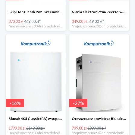
Skip Hop Plecak 2w1 Greenwich Portobello w super cenie
Niania elektroniczna Reer Mix&Match w super cenie
370.00 zł
469.00 zł*
349.00 zł
519.00 zł*
*najniższa cena z 30 dni przed obniżką
*najniższa cena z 30 dni przed obniżką
-
16
%
-
27
%
Blueair 405 Classic (PA) w super cenie
Oczyszczacz powietrza Blueair 203 Classic (SM) w super cenie
1799.00 zł
2149.00 zł*
799.00 zł
1099.00 zł*
*najniższa cena z 30 dni przed obniżką
*najniższa cena z 30 dni przed obniżką