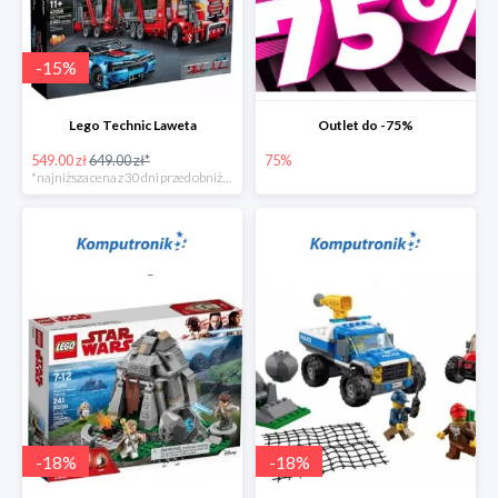
-
15
%
Lego Technic Laweta
Outlet do -75%
549.00 zł
649.00 zł*
75%
*najniższa cena z 30 dni przed obniżką
-
18
%
-
18
%