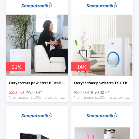
-
21
%
-
14
%
Oczyszczacz powietrza Blueair 203 Classic -135zł
Oczyszczacz powietrza TCL TKJ400F -156zł
633.00 zł
799.00 zł*
933.00 zł
1090.00 zł*
*najniższa cena z 30 dni przed obniżką
*najniższa cena z 30 dni przed obniżką