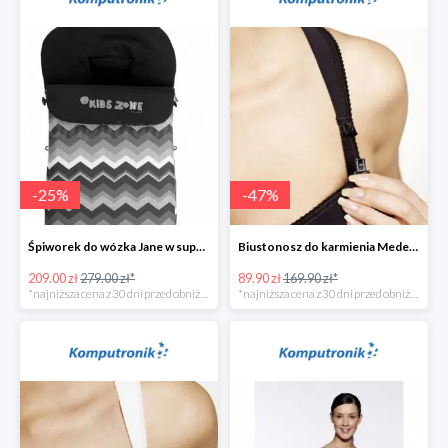
-
25
%
-
47
%
Śpiworek do wózka Jane w super cenie
Biustonosz do karmienia Medela CINDY w super cenie
209.00 zł
279.00 zł*
89.90 zł
169.90 zł*
*najniższa cena z 30 dni przed obniżką
*najniższa cena z 30 dni przed obniżką