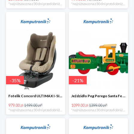
*najniższa cena z 30 dni przed obniżką
*najniższa cena z 30 dni przed obniżką
-
35
%
-
21
%
Fotelik Concord ULTIMAX I-SIZE w super cenie
Jeździdło Peg Perego Santa Fe Train
979.00 zł
1499.00 zł*
1099.00 zł
1399.00 zł*
*najniższa cena z 30 dni przed obniżką
*najniższa cena z 30 dni przed obniżką