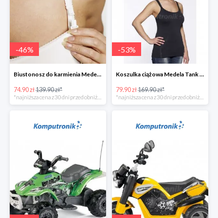
-
46
%
-
53
%
Biustonosz do karmienia Medela EVA w super cenie
Koszulka ciążowa Medela Tank Top w super cenie
74.90 zł
139.90 zł*
79.90 zł
169.90 zł*
*najniższa cena z 30 dni przed obniżką
*najniższa cena z 30 dni przed obniżką