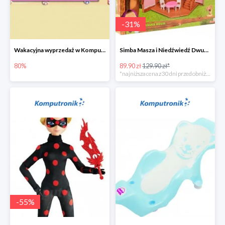
-
31
%
Wakacyjna wyprzedaż w Komputronik do -80%
Simba Masza i Niedźwiedź Dwupoziomowy dom
80%
89.90 zł
129.90 zł*
*najniższa cena z 30 dni przed obniżką
-
55
%