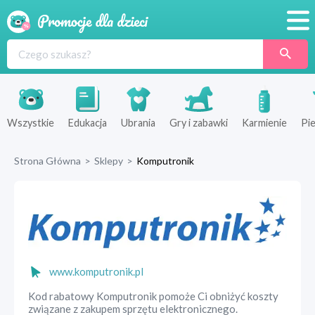
Promocje
Produkty
Sklepy
Wszystkie
Edukacja
Ubrania
Gry i zabawki
Karmienie
Pie
Blog
Strona Główna
>
Sklepy
>
Komputronik
Wyprawka
www.komputronik.pl
Kod rabatowy Komputronik pomoże Ci obniżyć koszty
związane z zakupem sprzętu elektronicznego.