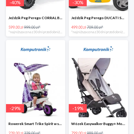
-
40
%
-
30
%
Jeździk Peg Perego CORRAL BEARCAT w super cenie
Jeździk Peg Perego DUCATI SCRAMBLER w super cenie
599.00 zł
999.00 zł*
499.00 zł
709.00 zł*
*najniższa cena z 30 dni przed obniżką
*najniższa cena z 30 dni przed obniżką
-
29
%
-
19
%
Rowerek Smart Trike Spirit w super cenie
Wózek Easywalker Buggy+ Monaco Apero w super cenie
239.00 zł
339.00 zł*
799.00 zł
989.00 zł*