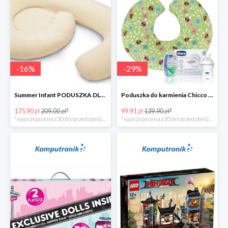
-
16
%
-
29
%
Summer Infant PODUSZKA DLA KOBIET W CIĄŻY 4w1
Poduszka do karmienia Chicco Boppy Ladybug Lane + wyprawka
175.90 zł
209.00 zł*
99.91 zł
139.90 zł*
*najniższa cena z 30 dni przed obniżką
*najniższa cena z 30 dni przed obniżką