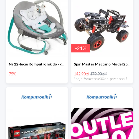
-
21
%
Na 22-lecie Komputronik do -75%
Spin Master Meccano Model 25 w 1 Terenówka
75%
142.90 zł
179.90 zł*
*najniższa cena z 30 dni przed obniżką