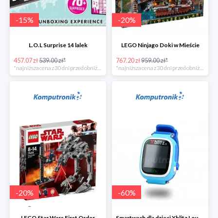
-
15
%
-
20
%
L.O.L Surprise 14 lalek
LEGO Ninjago Doki w Mieście
457.07 zł
539.00 zł*
767.20 zł
959.00 zł*
*najniższa cena z 30 dni przed obniżką
*najniższa cena z 30 dni przed obniżką
-
20
%
-
60
%
LEGO Star Wars First Order
Smartwach dla dzieci Xblitz LoveME -60%