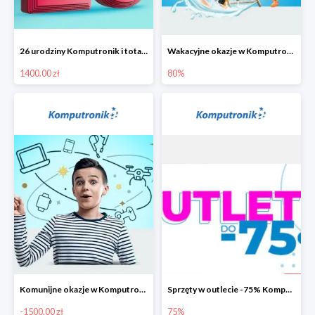
26 urodziny Komputronik i totalna wyprzedaż!
Wakacyjne okazje w Komputronik do -80%
1400.00 zł
80%
Komunijne okazje w Komputronik do -1500 zł
Sprzęty w outlecie -75% Komputronik.pl
-1500.00 zł
75%