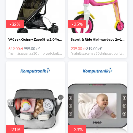
-
32
%
-
25
%
Wózek Quinny ZappXtra 2.0 Yellow Denim w super cenie
Scoot & Ride Highwaybaby 2w1 w super cenie
649.00 zł
959.00 zł*
239.00 zł
319.00 zł*
*najniższa cena z 30 dni przed obniżką
*najniższa cena z 30 dni przed obniżką
-
21
%
-
33
%