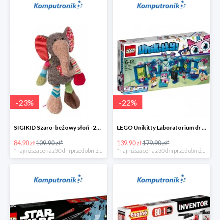
-
23
%
-
22
%
SIGIKID Szaro-beżowy słoń -25zł
LEGO Unikitty Laboratorium dr Lisiczki -40zł
84.90 zł
109.90 zł*
139.90 zł
179.90 zł*
*najniższa cena z 30 dni przed obniżką
*najniższa cena z 30 dni przed obniżką