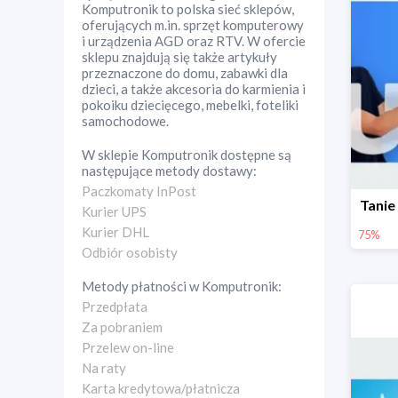
Komputronik to polska sieć sklepów,
oferujących m.in. sprzęt komputerowy
i urządzenia AGD oraz RTV. W ofercie
sklepu znajdują się także artykuły
przeznaczone do domu, zabawki dla
dzieci, a także akcesoria do karmienia i
pokoiku dziecięcego, mebelki, foteliki
samochodowe.
W sklepie
Komputronik
dostępne są
następujące metody dostawy:
Paczkomaty InPost
Tanie
Kurier UPS
Kurier DHL
75%
Odbiór osobisty
Metody płatności w
Komputronik
:
Przedpłata
Za pobraniem
Przelew on-line
Na raty
Karta kredytowa/płatnicza