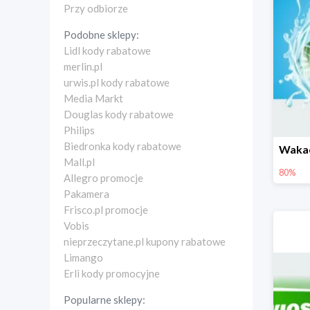
Przy odbiorze
Podobne sklepy:
Lidl kody rabatowe
merlin.pl
urwis.pl kody rabatowe
Media Markt
Douglas kody rabatowe
Philips
Biedronka kody rabatowe
Mall.pl
80%
Allegro promocje
Pakamera
Frisco.pl promocje
Vobis
nieprzeczytane.pl kupony rabatowe
Limango
Erli kody promocyjne
Popularne sklepy: