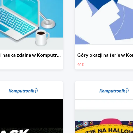
Praca i nauka zdalna w Komputronik do -850 zł
40%