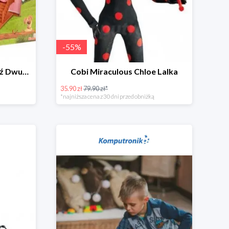
-
55
%
Simba Masza i Niedźwiedź Dwupoziomowy dom
Cobi Miraculous Chloe Lalka
35.90 zł
79.90 zł*
*najniższa cena z 30 dni przed obniżką