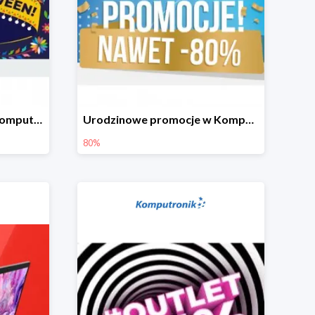
Okazje na Halloween w Komputronik do -80%
Urodzinowe promocje w Komputronik do -80%
80%