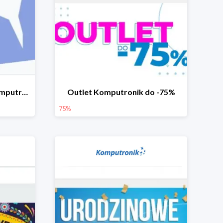
Góry okazji na ferie w Komputronik do -40%
Outlet Komputronik do -75%
75%