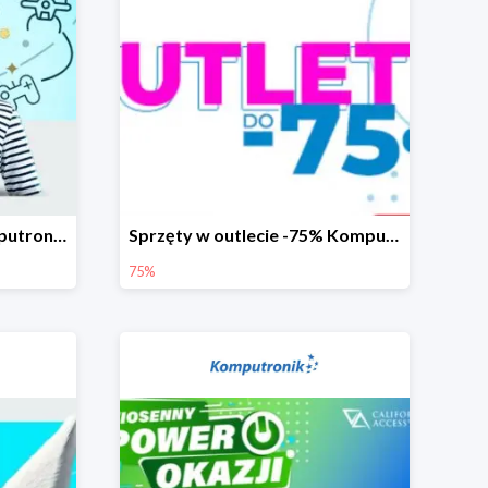
Komunijne okazje w Komputronik do -1500 zł
Sprzęty w outlecie -75% Komputronik.pl
75%