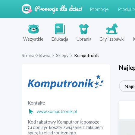
Promocje
Produkt
Wszystkie
Edukacja
Ubrania
Gry i zabawki
K
Strona Główna
>
Sklepy
>
Komputronik
Najle
Najn
Kontakt:
www.komputronik.pl
Kod rabatowy Komputronik pomoże
Ci obniżyć koszty związane z zakupem
sprzętu elektronicznego.