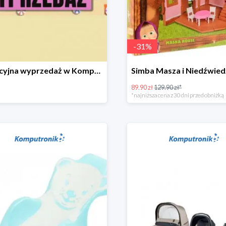
-
31
%
Wakacyjna wyprzedaż w Komputronik do -80%
89.90 zł
129.90 zł*
*najniższa cena z 30 dni przed obniżką