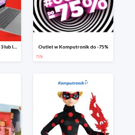
Laptopy Lenovo IdeaPad 3 lub IdeaPad 5 -300 zł
Outlet w Komputronik do -75%
75%