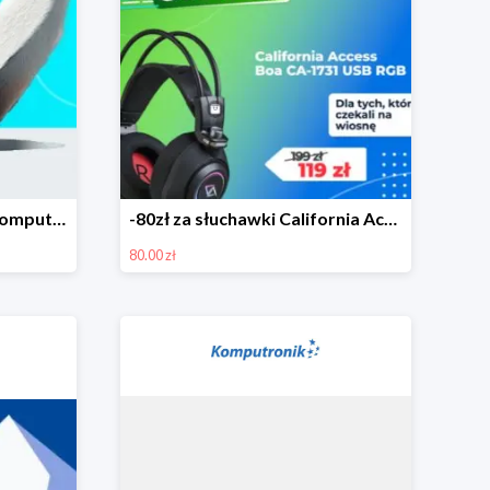
Okazje na Wielkanoc w Komputronik do -500 zł
-80zł za słuchawki California Access Boa
80.00 zł