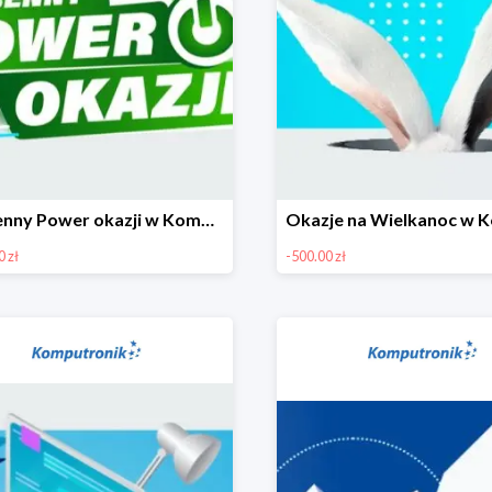
Wiosenny Power okazji w Komputronik - laptopy do 1300 zł
 zł
-500.00 zł