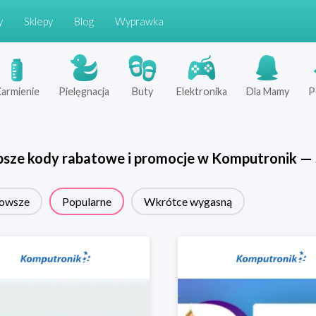
y
Sklepy
Blog
Wyprawka
armienie
Pielęgnacja
Buty
Elektronika
Dla Mamy
P
psze kody rabatowe i promocje w
Komputronik
—
owsze
Popularne
Wkrótce wygasną