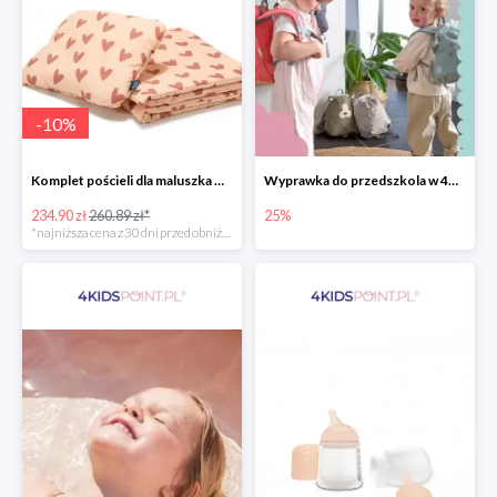
-
10
%
Komplet pościeli dla maluszka marki La Millou
Wyprawka do przedszkola w 4KidsPoint do -25%
234.90 zł
260.89 zł*
25%
*najniższa cena z 30 dni przed obniżką