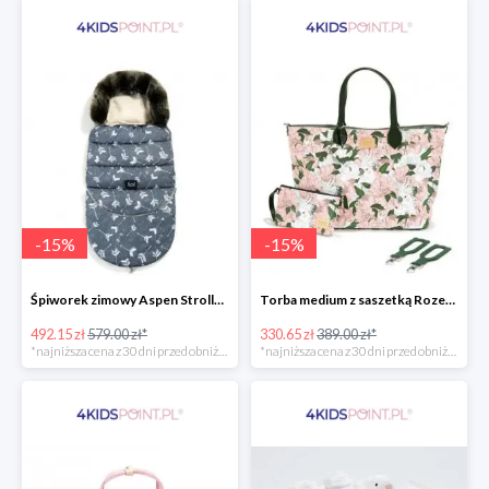
-
15
%
-
15
%
Śpiworek zimowy Aspen Stroller Bag Combo Boho Royal Arrows Dark & Rafaello La Millou -15%
Torba medium z saszetką Rozenek Lady Peony Premium Zip La Millou -15%
492.15 zł
579.00 zł*
330.65 zł
389.00 zł*
*najniższa cena z 30 dni przed obniżką
*najniższa cena z 30 dni przed obniżką