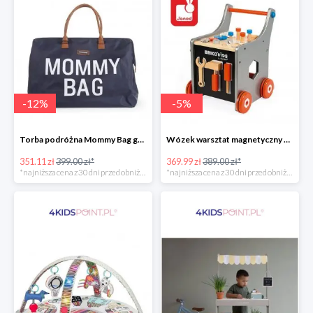
-
12
%
-
5
%
Torba podróżna Mommy Bag grant Childhome
Wózek warsztat magnetyczny z narzędziami Brico ‘Kids kolekcja 2018, Janod
351.11 zł
399.00 zł*
369.99 zł
389.00 zł*
*najniższa cena z 30 dni przed obniżką
*najniższa cena z 30 dni przed obniżką