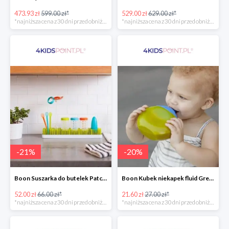
473.93 zł
599.00 zł*
529.00 zł
629.00 zł*
*najniższa cena z 30 dni przed obniżką
*najniższa cena z 30 dni przed obniżką
-
21
%
-
20
%
Boon Suszarka do butelek Patch -20%
Boon Kubek niekapek fluid Green/Blue -20%
52.00 zł
66.00 zł*
21.60 zł
27.00 zł*
*najniższa cena z 30 dni przed obniżką
*najniższa cena z 30 dni przed obniżką