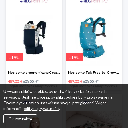
-
19
%
-
19
%
Nosidełko ergonomiczne Coast Navigator Tula
Nosidełko Tula Free-to-Grow Playdate Tula
489.00 zł
605.00 zł*
489.00 zł
605.00 zł*
*najniższa cena z 30 dni przed obniżką
*najniższa cena z 30 dni przed obniżką
Używamy plików cookies, by ułatwić korzystanie z naszych
serwisów. Jeśli nie chcesz, by pliki cookies były zapisywane na
Twoim dysku, zmień ustawienia swojej przeglądarki. Więcej
informacji:
polityka prywatności
.
Ok, rozumiem