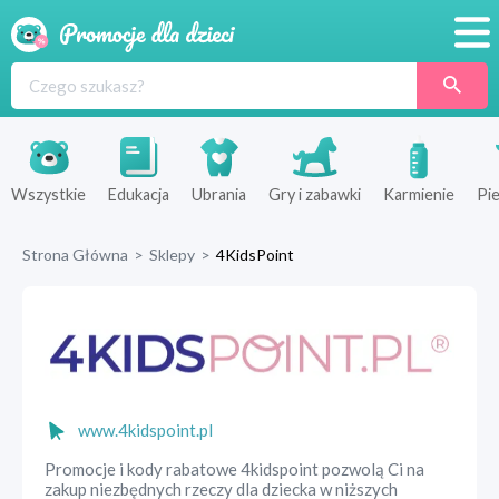
Promocje
Produkty
Sklepy
Wszystkie
Edukacja
Ubrania
Gry i zabawki
Karmienie
Pie
Blog
Strona Główna
>
Sklepy
>
4KidsPoint
Wyprawka
www.4kidspoint.pl
Promocje i kody rabatowe 4kidspoint pozwolą Ci na
zakup niezbędnych rzeczy dla dziecka w niższych