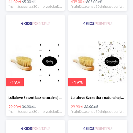
44.09 zł
65.00 zł*
439.00 zł
605.00 zł*
*najniższa cena z 30 dni przed obniżką
*najniższa cena z 30 dni przed obniżką
-
19
%
-
19
%
Lullalove Szczotka z naturalnej szczeciny z myjką muślinową "Romby"
Lullalove Szczotka z naturalnej szczeciny z myjką muślinową "Księżniczka"
29.90 zł
36.90 zł*
29.90 zł
36.90 zł*
*najniższa cena z 30 dni przed obniżką
*najniższa cena z 30 dni przed obniżką