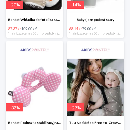
-
20
%
-
14
%
Benbat Wkładka do fotelika samochodowego
Babybjorn podest szary
87.37 zł
109.00 zł*
68.14 zł
79.00 zł*
*najniższa cena z 30 dni przed obniżką
*najniższa cena z 30 dni przed obniżką
-
32
%
-
27
%
Benbat Poduszka stabilizacyjna Pink/Dots
Tula Nosidełko Free-to-Grow Sleepy Dust