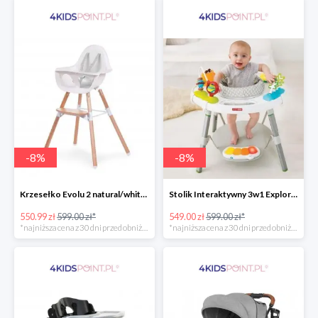
-
8
%
-
8
%
Krzesełko Evolu 2 natural/white Childhome
Stolik Interaktywny 3w1 Explore & More Skip Hop
550.99 zł
599.00 zł*
549.00 zł
599.00 zł*
*najniższa cena z 30 dni przed obniżką
*najniższa cena z 30 dni przed obniżką