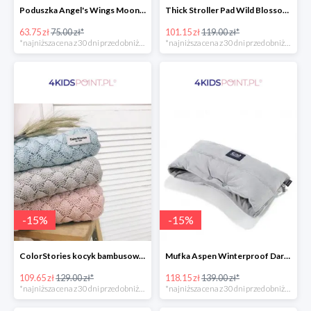
Poduszka Angel's Wings Moonlight Swan Powder Pink La Millou -15%
Thick Stroller Pad Wild Blossom Powder Pink Velvet Collection La Millou -15%
63.75 zł
75.00 zł*
101.15 zł
119.00 zł*
*najniższa cena z 30 dni przed obniżką
*najniższa cena z 30 dni przed obniżką
-
15
%
-
15
%
ColorStories kocyk bambusowy soft bamboo jasny szary -15%
Mufka Aspen Winterproof Dark Grey La Millou -15%
109.65 zł
129.00 zł*
118.15 zł
139.00 zł*
*najniższa cena z 30 dni przed obniżką
*najniższa cena z 30 dni przed obniżką