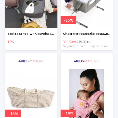
-
15
%
Back to School w 4KidsPoint do -15%
Kinderkraft Łóżeczko dostawne aluminiowe Uno 2w1
15%
380.50 zł
449.00 zł*
*najniższa cena z 30 dni przed obniżką
-
16
%
-
19
%