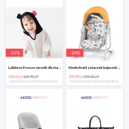
-
25
%
-
14
%
Lullalove Ponczo ręcznik dla starszych dzieci MRB
Kinderkraft Leżaczek bujaczek krzesełko Unimo Forest Yellow 5w1
126.65 zł
169.90 zł*
299.00 zł
349.00 zł*
*najniższa cena z 30 dni przed obniżką
*najniższa cena z 30 dni przed obniżką