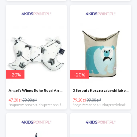
-
20
%
-
20
%
Angel's Wings Boho Royal Arrows Grey La Millou -20%
3 Sprouts Kosz na zabawki lub pranie Miś Polarny -20%
47.20 zł
59.00 zł*
79.20 zł
99.00 zł*
*najniższa cena z 30 dni przed obniżką
*najniższa cena z 30 dni przed obniżką