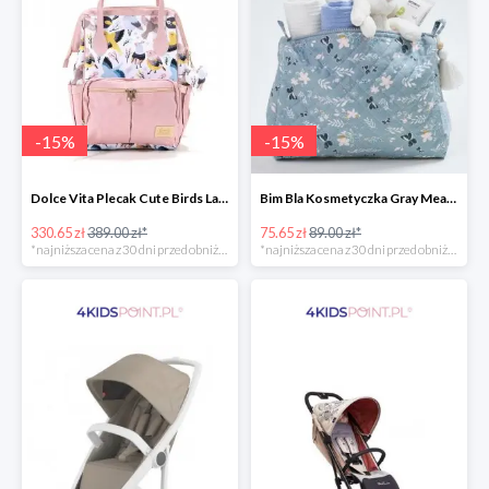
-
15
%
-
15
%
Dolce Vita Plecak Cute Birds La Millou -15%
Bim Bla Kosmetyczka Gray Meadow -15%
330.65 zł
389.00 zł*
75.65 zł
89.00 zł*
*najniższa cena z 30 dni przed obniżką
*najniższa cena z 30 dni przed obniżką