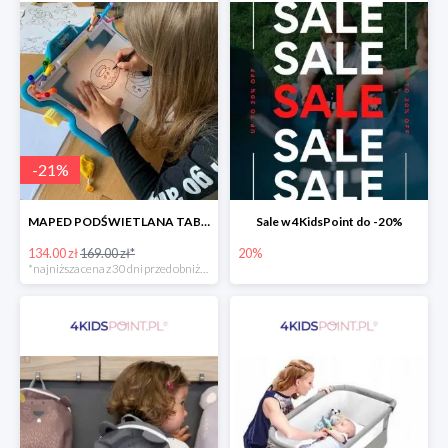
-
21
%
MAPED PODŚWIETLANA TABLICA DO RYSOWANIA LUMI BOARD CREATIV -21%
Sale w 4KidsPoint do -20%
134.00 zł
169.00 zł*
20%
*najniższa cena z 30 dni przed obniżką