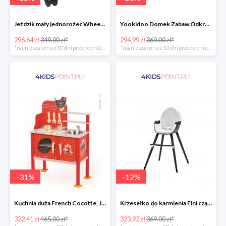
Jeździk mały jednorożec Wheely Bug
Yookidoo Domek Zabaw Odkrywczy
296.64 zł
349.00 zł*
294.99 zł
369.00 zł*
*najniższa cena z 30 dni przed obniżką
*najniższa cena z 30 dni przed obniżką
-
31
%
-
12
%
Kuchnia duża French Cocotte, Janod
Krzesełko do karmienia Fini czarne 2w1 Kinderkraft
322.41 zł
465.00 zł*
323.92 zł
369.00 zł*