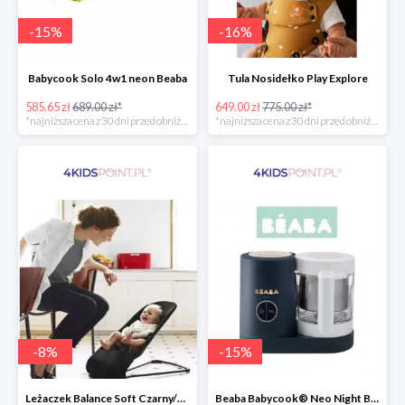
-
15
%
-
16
%
Babycook Solo 4w1 neon Beaba
Tula Nosidełko Play Explore
585.65 zł
689.00 zł*
649.00 zł
775.00 zł*
*najniższa cena z 30 dni przed obniżką
*najniższa cena z 30 dni przed obniżką
-
8
%
-
15
%
Leżaczek Balance Soft Czarny/Ciemnoszary + Zabawka BabyBjorn
Beaba Babycook® Neo Night Blue