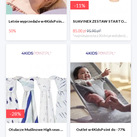
-
11
%
Letnie wyprzedaże w 4KidsPoint do -50%
SUAVINEX ZESTAW STARTOWY BUTELKA ZERO ZERO 180 ML
50%
85.00 zł
95.90 zł*
*najniższa cena z 30 dni przed obniżką
-
28
%
Otulacze Muślinowe High seas 4 szt.
Outlet w 4KidsPoint do -77%