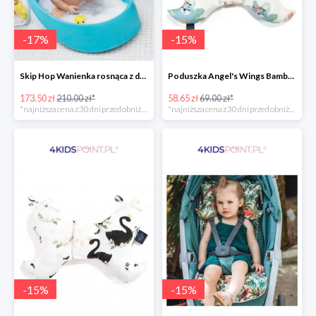
-
17
%
-
15
%
Skip Hop Wanienka rosnąca z dzieckiem Wielorybek
Poduszka Angel's Wings Bamboo Yoga candy sloths La Millou -15%
173.50 zł
210.00 zł*
58.65 zł
69.00 zł*
*najniższa cena z 30 dni przed obniżką
*najniższa cena z 30 dni przed obniżką
-
15
%
-
15
%