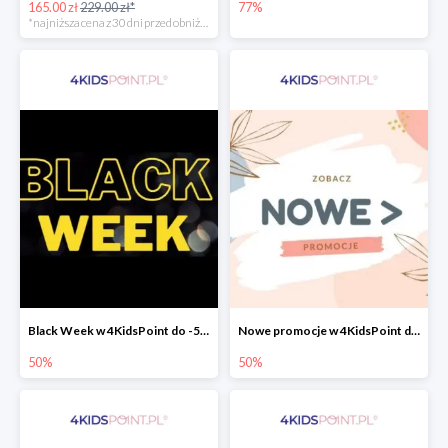
165.00 zł
229.00 zł*
77%
*najniższa cena z 30 dni przed obniżką
Black Week w 4KidsPoint do -50%
Nowe promocje w 4KidsPoint do -50%
50%
50%