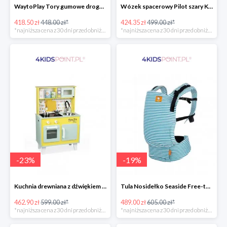
WaytoPlay Tory gumowe droga do układnia dla dzieci 40 elem.
Wózek spacerowy Pilot szary Kinderkraft
418.50 zł
448.00 zł*
424.35 zł
499.00 zł*
*najniższa cena z 30 dni przed obniżką
*najniższa cena z 30 dni przed obniżką
-
23
%
-
19
%
Kuchnia drewniana z dźwiękiem i z 7 akcesoriami Happy Day Janod
Tula Nosidełko Seaside Free-to-Grow
462.90 zł
599.00 zł*
489.00 zł
605.00 zł*
*najniższa cena z 30 dni przed obniżką
*najniższa cena z 30 dni przed obniżką