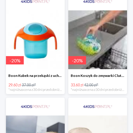
-
20
%
-
20
%
Boon Kubek na przekąski z uchwytami -20%
Boon Koszyk do zmywarki Clutch -20%
29.60 zł
37.00 zł*
33.60 zł
42.00 zł*
*najniższa cena z 30 dni przed obniżką
*najniższa cena z 30 dni przed obniżką