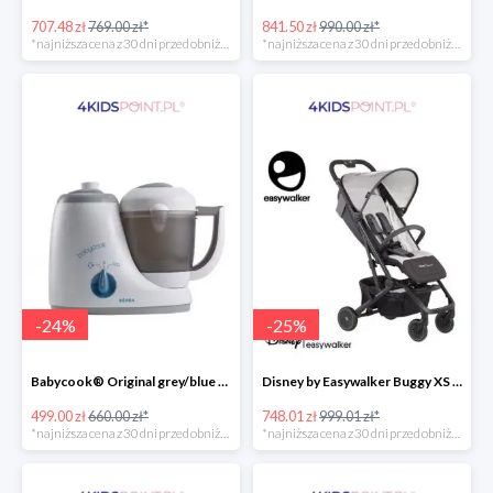
707.48 zł
769.00 zł*
841.50 zł
990.00 zł*
*najniższa cena z 30 dni przed obniżką
*najniższa cena z 30 dni przed obniżką
-
24
%
-
25
%
Babycook® Original grey/blue Beaba
Disney by Easywalker Buggy XS Wózek spacerowy z osłonką przeciwdeszczową Mickey Shield
499.00 zł
660.00 zł*
748.01 zł
999.01 zł*
*najniższa cena z 30 dni przed obniżką
*najniższa cena z 30 dni przed obniżką