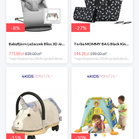
-
8
%
-
27
%
BabyBjorn Leżaczek Bliss 3D Jersey
Torba MOMMY BAG Black Kinderkraft
771.88 zł
839.00 zł*
144.28 zł
199.00 zł*
*najniższa cena z 30 dni przed obniżką
*najniższa cena z 30 dni przed obniżką
-
15
%
-
20
%