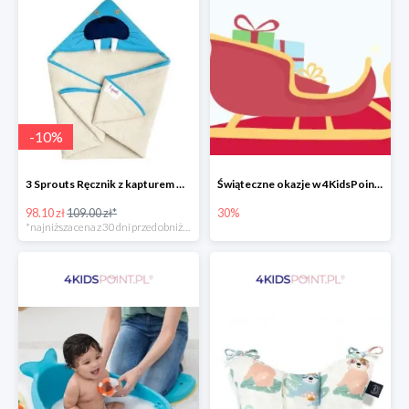
-
10
%
3 Sprouts Ręcznik z kapturem Mors -10%
Świąteczne okazje w 4KidsPoint do -30%
98.10 zł
109.00 zł*
30%
*najniższa cena z 30 dni przed obniżką