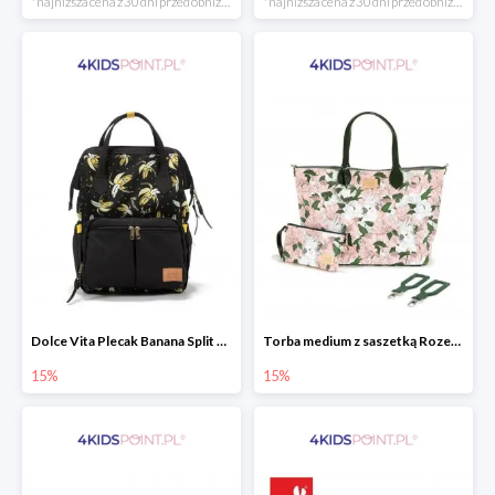
*najniższa cena z 30 dni przed obniżką
*najniższa cena z 30 dni przed obniżką
Dolce Vita Plecak Banana Split Black La Millou
Torba medium z saszetką Rozenek Lady Peony Premium Zip La Millou
15%
15%