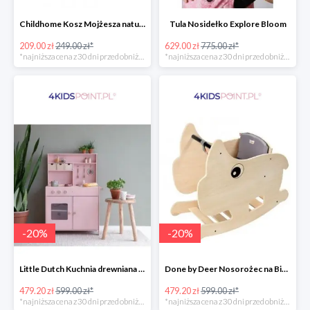
Childhome Kosz Mojżesza natural
Tula Nosidełko Explore Bloom
209.00 zł
249.00 zł*
629.00 zł
775.00 zł*
*najniższa cena z 30 dni przed obniżką
*najniższa cena z 30 dni przed obniżką
-
20
%
-
20
%
Little Dutch Kuchnia drewniana -20%
Done by Deer Nosorożec na Biegunach -20%
479.20 zł
599.00 zł*
479.20 zł
599.00 zł*
*najniższa cena z 30 dni przed obniżką
*najniższa cena z 30 dni przed obniżką