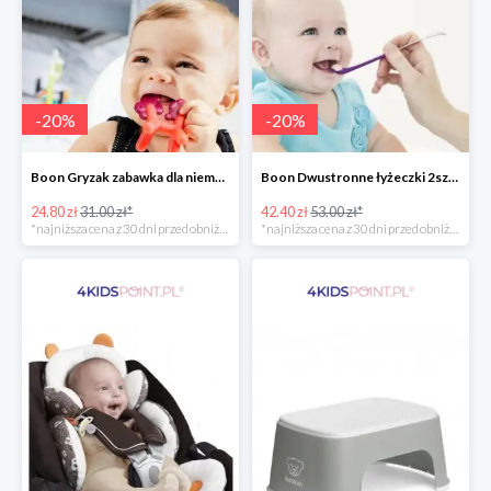
-
20
%
-
20
%
Boon Gryzak zabawka dla niemowlaka jednorożec Prance -20%
Boon Dwustronne łyżeczki 2szt. Orange -20%
24.80 zł
31.00 zł*
42.40 zł
53.00 zł*
*najniższa cena z 30 dni przed obniżką
*najniższa cena z 30 dni przed obniżką