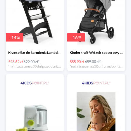
-
14
%
-
16
%
Krzesełko do karmienia Lambda 3 Black Childhome
Kinderkraft Wózek spacerowy Grande LX
543.62 zł
629.00 zł*
555.90 zł
659.00 zł*
*najniższa cena z 30 dni przed obniżką
*najniższa cena z 30 dni przed obniżką