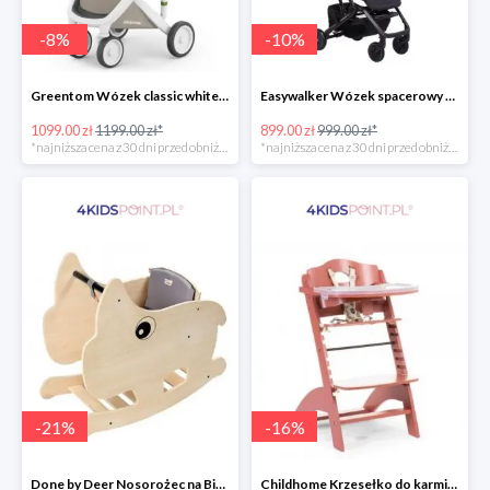
-
8
%
-
10
%
Greentom Wózek classic white-sand
Easywalker Wózek spacerowy z osłonką przeciwdeszczową Buggy XS Minnie Ornament Disney
1099.00 zł
1199.00 zł*
899.00 zł
999.00 zł*
*najniższa cena z 30 dni przed obniżką
*najniższa cena z 30 dni przed obniżką
-
21
%
-
16
%
Done by Deer Nosorożec na Biegunach
Childhome Krzesełko do karmienia Lambda 3 ceglaste