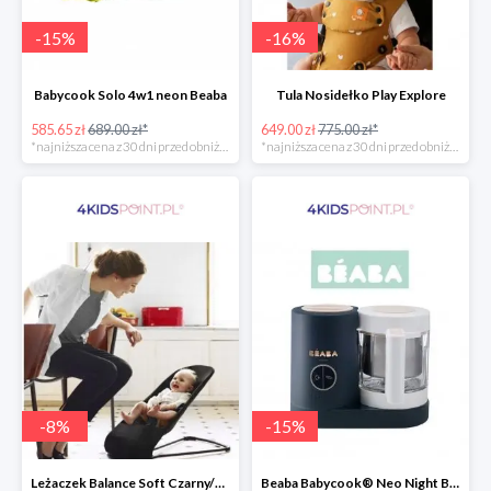
-
15
%
-
16
%
Babycook Solo 4w1 neon Beaba
Tula Nosidełko Play Explore
585.65 zł
689.00 zł*
649.00 zł
775.00 zł*
*najniższa cena z 30 dni przed obniżką
*najniższa cena z 30 dni przed obniżką
-
8
%
-
15
%
Leżaczek Balance Soft Czarny/Ciemnoszary + Zabawka BabyBjorn
Beaba Babycook® Neo Night Blue