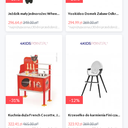
Jeździk mały jednorożec Wheely Bug
Yookidoo Domek Zabaw Odkrywczy
296.64 zł
349.00 zł*
294.99 zł
369.00 zł*
*najniższa cena z 30 dni przed obniżką
*najniższa cena z 30 dni przed obniżką
-
31
%
-
12
%
Kuchnia duża French Cocotte, Janod
Krzesełko do karmienia Fini czarne 2w1 Kinderkraft
322.41 zł
465.00 zł*
323.92 zł
369.00 zł*