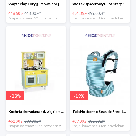
WaytoPlay Tory gumowe droga do układnia dla dzieci 40 elem.
Wózek spacerowy Pilot szary Kinderkraft
418.50 zł
448.00 zł*
424.35 zł
499.00 zł*
*najniższa cena z 30 dni przed obniżką
*najniższa cena z 30 dni przed obniżką
-
23
%
-
19
%
Kuchnia drewniana z dźwiękiem i z 7 akcesoriami Happy Day Janod
Tula Nosidełko Seaside Free-to-Grow
462.90 zł
599.00 zł*
489.00 zł
605.00 zł*
*najniższa cena z 30 dni przed obniżką
*najniższa cena z 30 dni przed obniżką