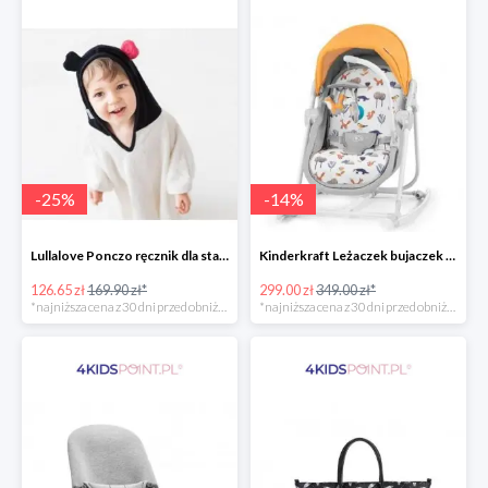
-
25
%
-
14
%
Lullalove Ponczo ręcznik dla starszych dzieci MRB
Kinderkraft Leżaczek bujaczek krzesełko Unimo Forest Yellow 5w1
126.65 zł
169.90 zł*
299.00 zł
349.00 zł*
*najniższa cena z 30 dni przed obniżką
*najniższa cena z 30 dni przed obniżką