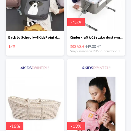
-
15
%
Back to School w 4KidsPoint do -15%
Kinderkraft Łóżeczko dostawne aluminiowe Uno 2w1
15%
380.50 zł
449.00 zł*
*najniższa cena z 30 dni przed obniżką
-
16
%
-
19
%