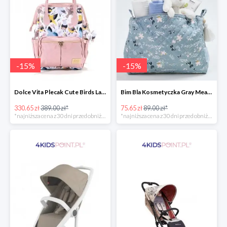
-
15
%
-
15
%
Dolce Vita Plecak Cute Birds La Millou -15%
Bim Bla Kosmetyczka Gray Meadow -15%
330.65 zł
389.00 zł*
75.65 zł
89.00 zł*
*najniższa cena z 30 dni przed obniżką
*najniższa cena z 30 dni przed obniżką