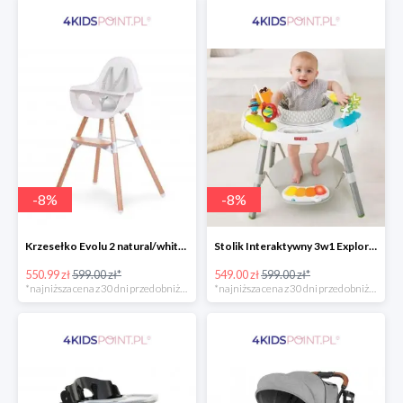
-
8
%
-
8
%
Krzesełko Evolu 2 natural/white Childhome
Stolik Interaktywny 3w1 Explore & More Skip Hop
550.99 zł
599.00 zł*
549.00 zł
599.00 zł*
*najniższa cena z 30 dni przed obniżką
*najniższa cena z 30 dni przed obniżką