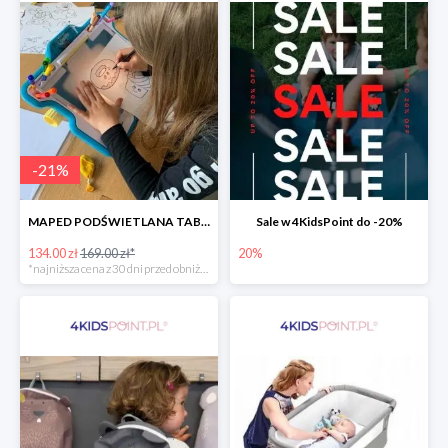
-
21
%
MAPED PODŚWIETLANA TABLICA DO RYSOWANIA LUMI BOARD CREATIV -21%
Sale w 4KidsPoint do -20%
134.00 zł
169.00 zł*
20%
*najniższa cena z 30 dni przed obniżką