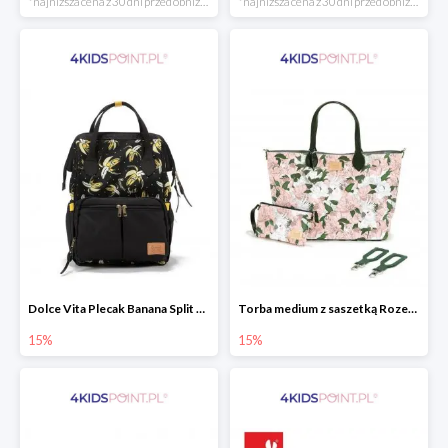
*najniższa cena z 30 dni przed obniżką
*najniższa cena z 30 dni przed obniżką
Dolce Vita Plecak Banana Split Black La Millou
Torba medium z saszetką Rozenek Lady Peony Premium Zip La Millou
15%
15%