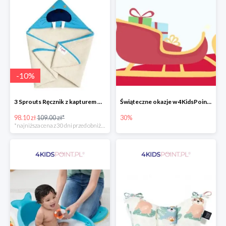
-
10
%
3 Sprouts Ręcznik z kapturem Mors -10%
Świąteczne okazje w 4KidsPoint do -30%
98.10 zł
109.00 zł*
30%
*najniższa cena z 30 dni przed obniżką