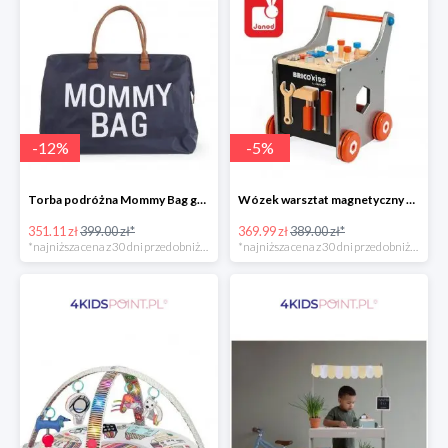
-
12
%
-
5
%
Torba podróżna Mommy Bag grant Childhome
Wózek warsztat magnetyczny z narzędziami Brico ‘Kids kolekcja 2018, Janod
351.11 zł
399.00 zł*
369.99 zł
389.00 zł*
*najniższa cena z 30 dni przed obniżką
*najniższa cena z 30 dni przed obniżką