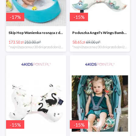
-
17
%
-
15
%
Skip Hop Wanienka rosnąca z dzieckiem Wielorybek
Poduszka Angel's Wings Bamboo Yoga candy sloths La Millou -15%
173.50 zł
210.00 zł*
58.65 zł
69.00 zł*
*najniższa cena z 30 dni przed obniżką
*najniższa cena z 30 dni przed obniżką
-
15
%
-
15
%