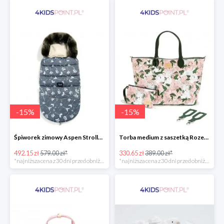
-
15
%
-
15
%
Śpiworek zimowy Aspen Stroller Bag Combo Boho Royal Arrows Dark & Rafaello La Millou -15%
Torba medium z saszetką Rozenek Lady Peony Premium Zip La Millou -15%
492.15 zł
579.00 zł*
330.65 zł
389.00 zł*
*najniższa cena z 30 dni przed obniżką
*najniższa cena z 30 dni przed obniżką