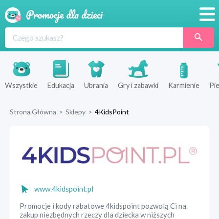
Promocje
Produkty
Sklepy
Wszystkie
Edukacja
Ubrania
Gry i zabawki
Karmienie
Pie
Blog
Strona Główna
>
Sklepy
>
4KidsPoint
Wyprawka
www.4kidspoint.pl
Promocje i kody rabatowe 4kidspoint pozwolą Ci na
zakup niezbędnych rzeczy dla dziecka w niższych