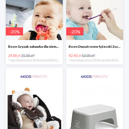
-
20
%
-
20
%
Boon Gryzak zabawka dla niemowlaka jednorożec Prance -20%
Boon Dwustronne łyżeczki 2szt. Orange -20%
24.80 zł
31.00 zł*
42.40 zł
53.00 zł*
*najniższa cena z 30 dni przed obniżką
*najniższa cena z 30 dni przed obniżką