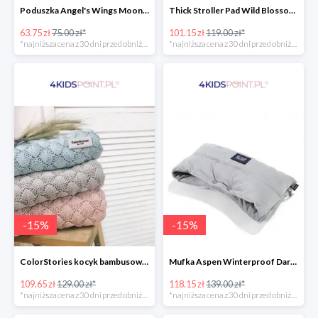
Poduszka Angel's Wings Moonlight Swan Powder Pink La Millou -15%
Thick Stroller Pad Wild Blossom Powder Pink Velvet Collection La Millou -15%
63.75 zł
75.00 zł*
101.15 zł
119.00 zł*
*najniższa cena z 30 dni przed obniżką
*najniższa cena z 30 dni przed obniżką
-
15
%
-
15
%
ColorStories kocyk bambusowy soft bamboo jasny szary -15%
Mufka Aspen Winterproof Dark Grey La Millou -15%
109.65 zł
129.00 zł*
118.15 zł
139.00 zł*
*najniższa cena z 30 dni przed obniżką
*najniższa cena z 30 dni przed obniżką