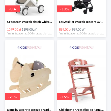
-
8
%
-
10
%
Greentom Wózek classic white-sand
Easywalker Wózek spacerowy z osłonką przeciwdeszczową Buggy XS Minnie Ornament Disney
1099.00 zł
1199.00 zł*
899.00 zł
999.00 zł*
*najniższa cena z 30 dni przed obniżką
*najniższa cena z 30 dni przed obniżką
-
21
%
-
16
%
Done by Deer Nosorożec na Biegunach
Childhome Krzesełko do karmienia Lambda 3 ceglaste