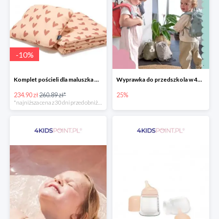
-
10
%
Komplet pościeli dla maluszka marki La Millou
Wyprawka do przedszkola w 4KidsPoint do -25%
234.90 zł
260.89 zł*
25%
*najniższa cena z 30 dni przed obniżką