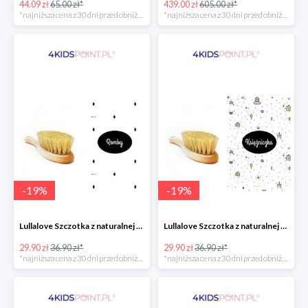
44.09 zł
65.00 zł*
439.00 zł
605.00 zł*
*najniższa cena z 30 dni przed obniżką
*najniższa cena z 30 dni przed obniżką
-
19
%
-
19
%
Lullalove Szczotka z naturalnej szczeciny z myjką muślinową "Romby"
Lullalove Szczotka z naturalnej szczeciny z myjką muślinową "Księżniczka"
29.90 zł
36.90 zł*
29.90 zł
36.90 zł*
*najniższa cena z 30 dni przed obniżką
*najniższa cena z 30 dni przed obniżką