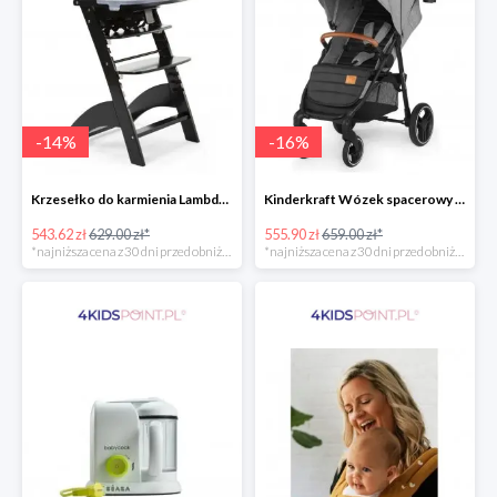
-
14
%
-
16
%
Krzesełko do karmienia Lambda 3 Black Childhome
Kinderkraft Wózek spacerowy Grande LX
543.62 zł
629.00 zł*
555.90 zł
659.00 zł*
*najniższa cena z 30 dni przed obniżką
*najniższa cena z 30 dni przed obniżką