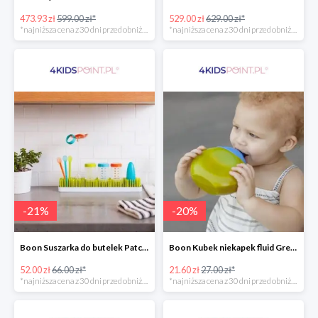
473.93 zł
599.00 zł*
529.00 zł
629.00 zł*
*najniższa cena z 30 dni przed obniżką
*najniższa cena z 30 dni przed obniżką
-
21
%
-
20
%
Boon Suszarka do butelek Patch -20%
Boon Kubek niekapek fluid Green/Blue -20%
52.00 zł
66.00 zł*
21.60 zł
27.00 zł*
*najniższa cena z 30 dni przed obniżką
*najniższa cena z 30 dni przed obniżką