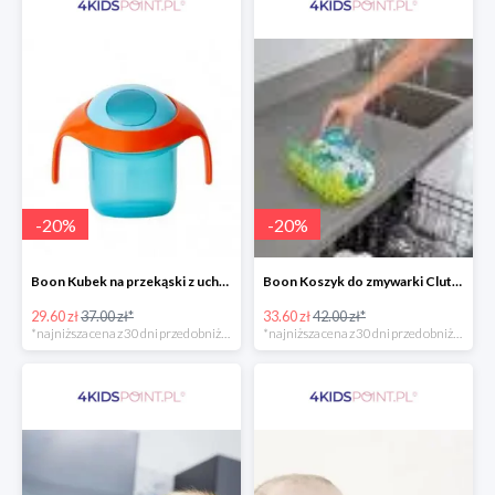
-
20
%
-
20
%
Boon Kubek na przekąski z uchwytami -20%
Boon Koszyk do zmywarki Clutch -20%
29.60 zł
37.00 zł*
33.60 zł
42.00 zł*
*najniższa cena z 30 dni przed obniżką
*najniższa cena z 30 dni przed obniżką