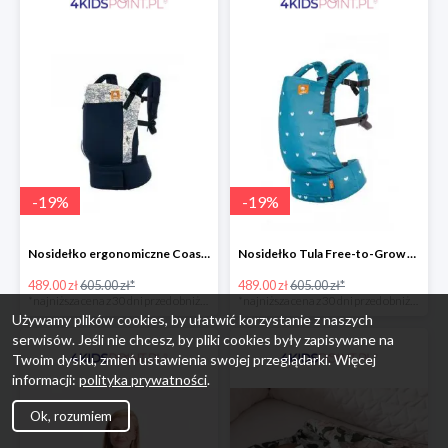
-
19
%
-
19
%
Nosidełko ergonomiczne Coast Navigator Tula
Nosidełko Tula Free-to-Grow Playdate Tula
489.00 zł
605.00 zł*
489.00 zł
605.00 zł*
*najniższa cena z 30 dni przed obniżką
*najniższa cena z 30 dni przed obniżką
Używamy plików cookies, by ułatwić korzystanie z naszych
serwisów. Jeśli nie chcesz, by pliki cookies były zapisywane na
Twoim dysku, zmień ustawienia swojej przeglądarki. Więcej
informacji:
polityka prywatności
.
Ok, rozumiem