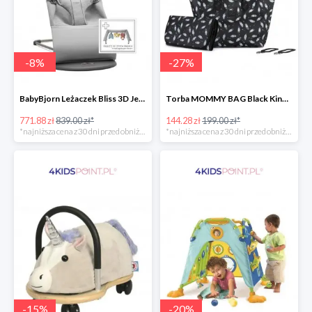
-
8
%
-
27
%
BabyBjorn Leżaczek Bliss 3D Jersey
Torba MOMMY BAG Black Kinderkraft
771.88 zł
839.00 zł*
144.28 zł
199.00 zł*
*najniższa cena z 30 dni przed obniżką
*najniższa cena z 30 dni przed obniżką
-
15
%
-
20
%