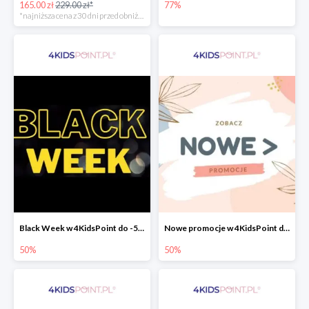
165.00 zł
229.00 zł*
77%
*najniższa cena z 30 dni przed obniżką
Black Week w 4KidsPoint do -50%
Nowe promocje w 4KidsPoint do -50%
50%
50%