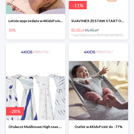
-
11
%
Letnie wyprzedaże w 4KidsPoint do -50%
SUAVINEX ZESTAW STARTOWY BUTELKA ZERO ZERO 180 ML
50%
85.00 zł
95.90 zł*
*najniższa cena z 30 dni przed obniżką
-
28
%
Otulacze Muślinowe High seas 4 szt.
Outlet w 4KidsPoint do -77%