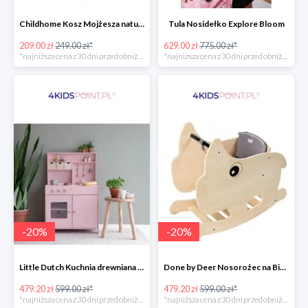
Childhome Kosz Mojżesza natural
Tula Nosidełko Explore Bloom
209.00 zł
249.00 zł*
629.00 zł
775.00 zł*
*najniższa cena z 30 dni przed obniżką
*najniższa cena z 30 dni przed obniżką
-
20
%
-
20
%
Little Dutch Kuchnia drewniana -20%
Done by Deer Nosorożec na Biegunach -20%
479.20 zł
599.00 zł*
479.20 zł
599.00 zł*
*najniższa cena z 30 dni przed obniżką
*najniższa cena z 30 dni przed obniżką