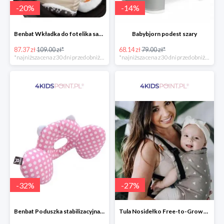
-
20
%
-
14
%
Benbat Wkładka do fotelika samochodowego
Babybjorn podest szary
87.37 zł
109.00 zł*
68.14 zł
79.00 zł*
*najniższa cena z 30 dni przed obniżką
*najniższa cena z 30 dni przed obniżką
-
32
%
-
27
%
Benbat Poduszka stabilizacyjna Pink/Dots
Tula Nosidełko Free-to-Grow Sleepy Dust