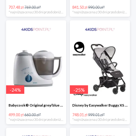
707.48 zł
769.00 zł*
841.50 zł
990.00 zł*
*najniższa cena z 30 dni przed obniżką
*najniższa cena z 30 dni przed obniżką
-
24
%
-
25
%
Babycook® Original grey/blue Beaba
Disney by Easywalker Buggy XS Wózek spacerowy z osłonką przeciwdeszczową Mickey Shield
499.00 zł
660.00 zł*
748.01 zł
999.01 zł*
*najniższa cena z 30 dni przed obniżką
*najniższa cena z 30 dni przed obniżką