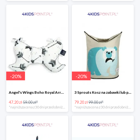
-
20
%
-
20
%
Angel's Wings Boho Royal Arrows Grey La Millou -20%
3 Sprouts Kosz na zabawki lub pranie Miś Polarny -20%
47.20 zł
59.00 zł*
79.20 zł
99.00 zł*
*najniższa cena z 30 dni przed obniżką
*najniższa cena z 30 dni przed obniżką