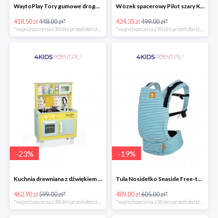
WaytoPlay Tory gumowe droga do układnia dla dzieci 40 elem.
Wózek spacerowy Pilot szary Kinderkraft
418.50 zł
448.00 zł*
424.35 zł
499.00 zł*
*najniższa cena z 30 dni przed obniżką
*najniższa cena z 30 dni przed obniżką
-
23
%
-
19
%
Kuchnia drewniana z dźwiękiem i z 7 akcesoriami Happy Day Janod
Tula Nosidełko Seaside Free-to-Grow
462.90 zł
599.00 zł*
489.00 zł
605.00 zł*
*najniższa cena z 30 dni przed obniżką
*najniższa cena z 30 dni przed obniżką