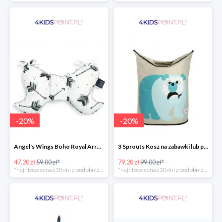
-
20
%
-
20
%
Angel's Wings Boho Royal Arrows Grey La Millou -20%
3 Sprouts Kosz na zabawki lub pranie Miś Polarny -20%
47.20 zł
59.00 zł*
79.20 zł
99.00 zł*
*najniższa cena z 30 dni przed obniżką
*najniższa cena z 30 dni przed obniżką