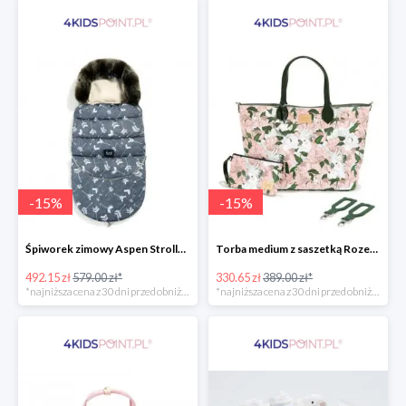
-
15
%
-
15
%
Śpiworek zimowy Aspen Stroller Bag Combo Boho Royal Arrows Dark & Rafaello La Millou -15%
Torba medium z saszetką Rozenek Lady Peony Premium Zip La Millou -15%
492.15 zł
579.00 zł*
330.65 zł
389.00 zł*
*najniższa cena z 30 dni przed obniżką
*najniższa cena z 30 dni przed obniżką