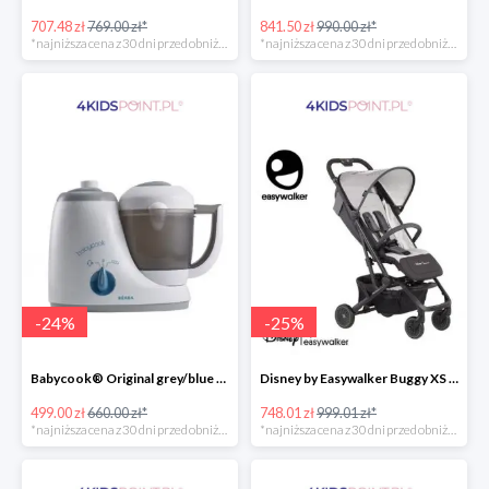
707.48 zł
769.00 zł*
841.50 zł
990.00 zł*
*najniższa cena z 30 dni przed obniżką
*najniższa cena z 30 dni przed obniżką
-
24
%
-
25
%
Babycook® Original grey/blue Beaba
Disney by Easywalker Buggy XS Wózek spacerowy z osłonką przeciwdeszczową Mickey Shield
499.00 zł
660.00 zł*
748.01 zł
999.01 zł*
*najniższa cena z 30 dni przed obniżką
*najniższa cena z 30 dni przed obniżką