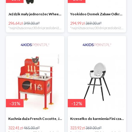
Jeździk mały jednorożec Wheely Bug
Yookidoo Domek Zabaw Odkrywczy
296.64 zł
349.00 zł*
294.99 zł
369.00 zł*
*najniższa cena z 30 dni przed obniżką
*najniższa cena z 30 dni przed obniżką
-
31
%
-
12
%
Kuchnia duża French Cocotte, Janod
Krzesełko do karmienia Fini czarne 2w1 Kinderkraft
322.41 zł
465.00 zł*
323.92 zł
369.00 zł*