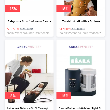
-
15
%
-
16
%
Babycook Solo 4w1 neon Beaba
Tula Nosidełko Play Explore
585.65 zł
689.00 zł*
649.00 zł
775.00 zł*
*najniższa cena z 30 dni przed obniżką
*najniższa cena z 30 dni przed obniżką
-
8
%
-
15
%
Leżaczek Balance Soft Czarny/Ciemnoszary + Zabawka BabyBjorn
Beaba Babycook® Neo Night Blue