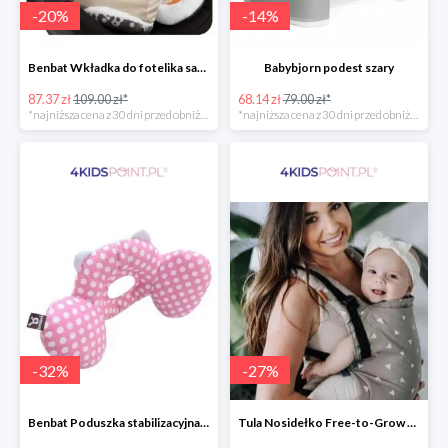
-
20
%
-
14
%
Benbat Wkładka do fotelika samochodowego
Babybjorn podest szary
87.37 zł
109.00 zł*
68.14 zł
79.00 zł*
*najniższa cena z 30 dni przed obniżką
*najniższa cena z 30 dni przed obniżką
-
32
%
-
27
%
Benbat Poduszka stabilizacyjna Pink/Dots
Tula Nosidełko Free-to-Grow Sleepy Dust