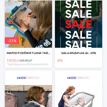
-
21
%
MAPED PODŚWIETLANA TABLICA DO RYSOWANIA LUMI BOARD CREATIV -21%
Sale w 4KidsPoint do -20%
134.00 zł
169.00 zł*
20%
*najniższa cena z 30 dni przed obniżką