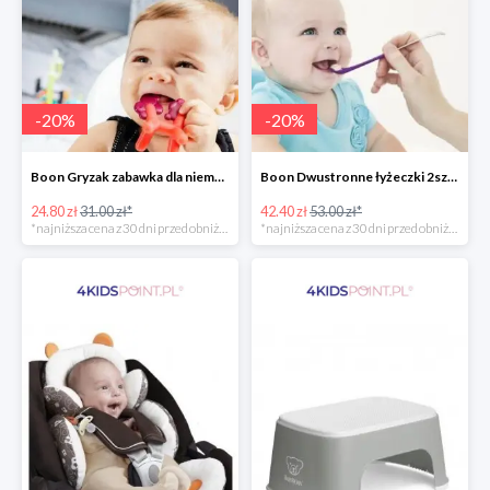
-
20
%
-
20
%
Boon Gryzak zabawka dla niemowlaka jednorożec Prance -20%
Boon Dwustronne łyżeczki 2szt. Orange -20%
24.80 zł
31.00 zł*
42.40 zł
53.00 zł*
*najniższa cena z 30 dni przed obniżką
*najniższa cena z 30 dni przed obniżką