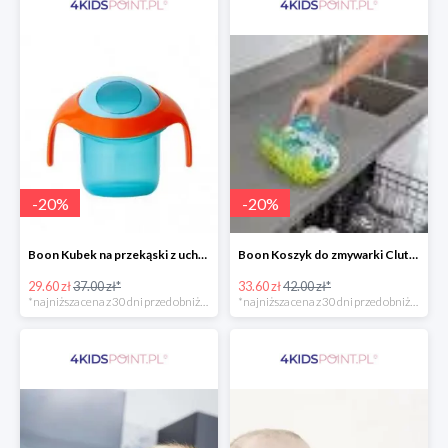
-
20
%
-
20
%
Boon Kubek na przekąski z uchwytami -20%
Boon Koszyk do zmywarki Clutch -20%
29.60 zł
37.00 zł*
33.60 zł
42.00 zł*
*najniższa cena z 30 dni przed obniżką
*najniższa cena z 30 dni przed obniżką