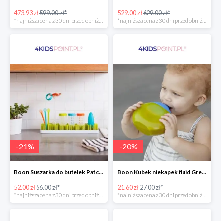
473.93 zł
599.00 zł*
529.00 zł
629.00 zł*
*najniższa cena z 30 dni przed obniżką
*najniższa cena z 30 dni przed obniżką
-
21
%
-
20
%
Boon Suszarka do butelek Patch -20%
Boon Kubek niekapek fluid Green/Blue -20%
52.00 zł
66.00 zł*
21.60 zł
27.00 zł*
*najniższa cena z 30 dni przed obniżką
*najniższa cena z 30 dni przed obniżką