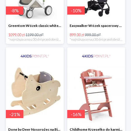
-
8
%
-
10
%
Greentom Wózek classic white-sand
Easywalker Wózek spacerowy z osłonką przeciwdeszczową Buggy XS Minnie Ornament Disney
1099.00 zł
1199.00 zł*
899.00 zł
999.00 zł*
*najniższa cena z 30 dni przed obniżką
*najniższa cena z 30 dni przed obniżką
-
21
%
-
16
%
Done by Deer Nosorożec na Biegunach
Childhome Krzesełko do karmienia Lambda 3 ceglaste