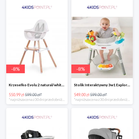
-
8
%
-
8
%
Krzesełko Evolu 2 natural/white Childhome
Stolik Interaktywny 3w1 Explore & More Skip Hop
550.99 zł
599.00 zł*
549.00 zł
599.00 zł*
*najniższa cena z 30 dni przed obniżką
*najniższa cena z 30 dni przed obniżką