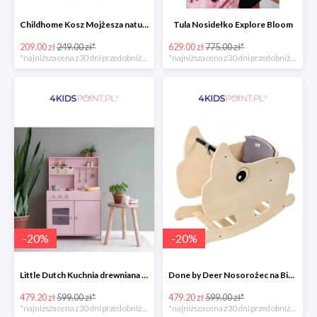
Childhome Kosz Mojżesza natural
Tula Nosidełko Explore Bloom
209.00 zł
249.00 zł*
629.00 zł
775.00 zł*
*najniższa cena z 30 dni przed obniżką
*najniższa cena z 30 dni przed obniżką
-
20
%
-
20
%
Little Dutch Kuchnia drewniana -20%
Done by Deer Nosorożec na Biegunach -20%
479.20 zł
599.00 zł*
479.20 zł
599.00 zł*
*najniższa cena z 30 dni przed obniżką
*najniższa cena z 30 dni przed obniżką