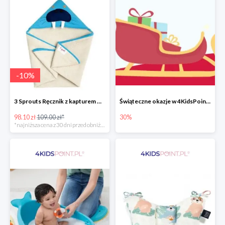
-
10
%
3 Sprouts Ręcznik z kapturem Mors -10%
Świąteczne okazje w 4KidsPoint do -30%
98.10 zł
109.00 zł*
30%
*najniższa cena z 30 dni przed obniżką