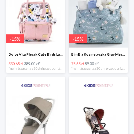
-
15
%
-
15
%
Dolce Vita Plecak Cute Birds La Millou -15%
Bim Bla Kosmetyczka Gray Meadow -15%
330.65 zł
389.00 zł*
75.65 zł
89.00 zł*
*najniższa cena z 30 dni przed obniżką
*najniższa cena z 30 dni przed obniżką