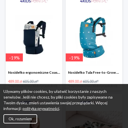
-
19
%
-
19
%
Nosidełko ergonomiczne Coast Navigator Tula
Nosidełko Tula Free-to-Grow Playdate Tula
489.00 zł
605.00 zł*
489.00 zł
605.00 zł*
*najniższa cena z 30 dni przed obniżką
*najniższa cena z 30 dni przed obniżką
Używamy plików cookies, by ułatwić korzystanie z naszych
serwisów. Jeśli nie chcesz, by pliki cookies były zapisywane na
Twoim dysku, zmień ustawienia swojej przeglądarki. Więcej
informacji:
polityka prywatności
.
Ok, rozumiem