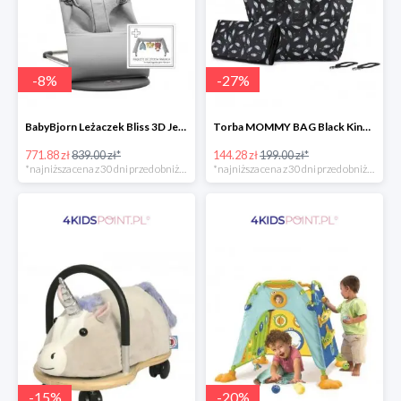
-
8
%
-
27
%
BabyBjorn Leżaczek Bliss 3D Jersey
Torba MOMMY BAG Black Kinderkraft
771.88 zł
839.00 zł*
144.28 zł
199.00 zł*
*najniższa cena z 30 dni przed obniżką
*najniższa cena z 30 dni przed obniżką
-
15
%
-
20
%