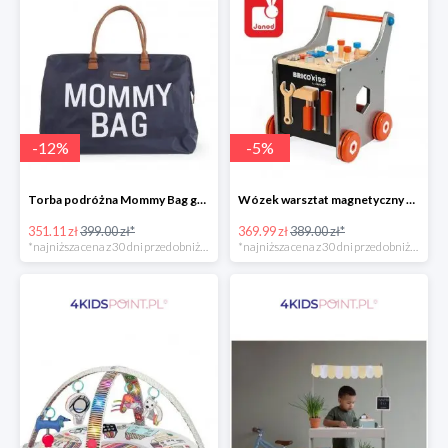
-
12
%
-
5
%
Torba podróżna Mommy Bag grant Childhome
Wózek warsztat magnetyczny z narzędziami Brico ‘Kids kolekcja 2018, Janod
351.11 zł
399.00 zł*
369.99 zł
389.00 zł*
*najniższa cena z 30 dni przed obniżką
*najniższa cena z 30 dni przed obniżką