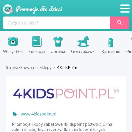
Promocje
Produkty
Sklepy
Wszystkie
Edukacja
Ubrania
Gry i zabawki
Karmienie
Pie
Blog
Strona Główna
>
Sklepy
>
4KidsPoint
Wyprawka
www.4kidspoint.pl
Promocje i kody rabatowe 4kidspoint pozwolą Ci na
zakup niezbędnych rzeczy dla dziecka w niższych