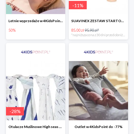
-
11
%
Letnie wyprzedaże w 4KidsPoint do -50%
SUAVINEX ZESTAW STARTOWY BUTELKA ZERO ZERO 180 ML
50%
85.00 zł
95.90 zł*
*najniższa cena z 30 dni przed obniżką
-
28
%
Otulacze Muślinowe High seas 4 szt.
Outlet w 4KidsPoint do -77%