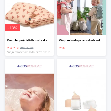
-
10
%
Komplet pościeli dla maluszka marki La Millou
Wyprawka do przedszkola w 4KidsPoint do -25%
234.90 zł
260.89 zł*
25%
*najniższa cena z 30 dni przed obniżką