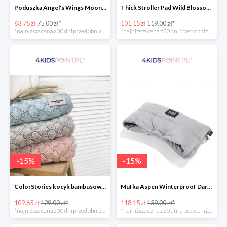
Poduszka Angel's Wings Moonlight Swan Powder Pink La Millou -15%
Thick Stroller Pad Wild Blossom Powder Pink Velvet Collection La Millou -15%
63.75 zł
75.00 zł*
101.15 zł
119.00 zł*
*najniższa cena z 30 dni przed obniżką
*najniższa cena z 30 dni przed obniżką
-
15
%
-
15
%
ColorStories kocyk bambusowy soft bamboo jasny szary -15%
Mufka Aspen Winterproof Dark Grey La Millou -15%
109.65 zł
129.00 zł*
118.15 zł
139.00 zł*
*najniższa cena z 30 dni przed obniżką
*najniższa cena z 30 dni przed obniżką