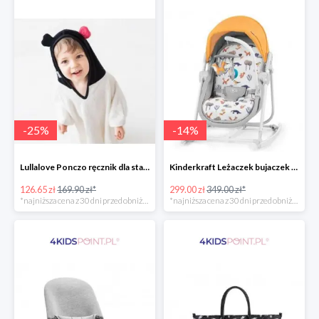
-
25
%
-
14
%
Lullalove Ponczo ręcznik dla starszych dzieci MRB
Kinderkraft Leżaczek bujaczek krzesełko Unimo Forest Yellow 5w1
126.65 zł
169.90 zł*
299.00 zł
349.00 zł*
*najniższa cena z 30 dni przed obniżką
*najniższa cena z 30 dni przed obniżką