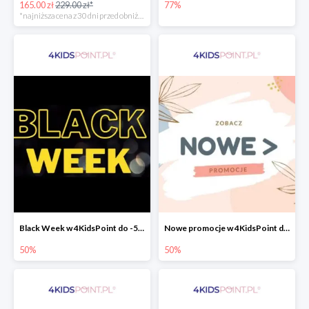
165.00 zł
229.00 zł*
77%
*najniższa cena z 30 dni przed obniżką
Black Week w 4KidsPoint do -50%
Nowe promocje w 4KidsPoint do -50%
50%
50%