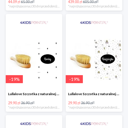
44.09 zł
65.00 zł*
439.00 zł
605.00 zł*
*najniższa cena z 30 dni przed obniżką
*najniższa cena z 30 dni przed obniżką
-
19
%
-
19
%
Lullalove Szczotka z naturalnej szczeciny z myjką muślinową "Romby"
Lullalove Szczotka z naturalnej szczeciny z myjką muślinową "Księżniczka"
29.90 zł
36.90 zł*
29.90 zł
36.90 zł*
*najniższa cena z 30 dni przed obniżką
*najniższa cena z 30 dni przed obniżką