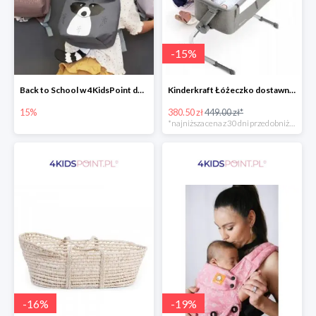
-
15
%
Back to School w 4KidsPoint do -15%
Kinderkraft Łóżeczko dostawne aluminiowe Uno 2w1
15%
380.50 zł
449.00 zł*
*najniższa cena z 30 dni przed obniżką
-
16
%
-
19
%