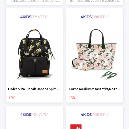
*najniższa cena z 30 dni przed obniżką
*najniższa cena z 30 dni przed obniżką
Dolce Vita Plecak Banana Split Black La Millou
Torba medium z saszetką Rozenek Lady Peony Premium Zip La Millou
15%
15%