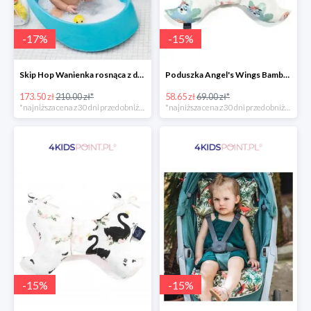
-
17
%
-
15
%
Skip Hop Wanienka rosnąca z dzieckiem Wielorybek
Poduszka Angel's Wings Bamboo Yoga candy sloths La Millou -15%
173.50 zł
210.00 zł*
58.65 zł
69.00 zł*
*najniższa cena z 30 dni przed obniżką
*najniższa cena z 30 dni przed obniżką
-
15
%
-
15
%