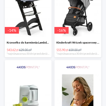
-
14
%
-
16
%
Krzesełko do karmienia Lambda 3 Black Childhome
Kinderkraft Wózek spacerowy Grande LX
543.62 zł
629.00 zł*
555.90 zł
659.00 zł*
*najniższa cena z 30 dni przed obniżką
*najniższa cena z 30 dni przed obniżką