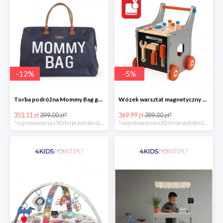
-
12
%
-
5
%
Torba podróżna Mommy Bag grant Childhome
Wózek warsztat magnetyczny z narzędziami Brico ‘Kids kolekcja 2018, Janod
351.11 zł
399.00 zł*
369.99 zł
389.00 zł*
*najniższa cena z 30 dni przed obniżką
*najniższa cena z 30 dni przed obniżką