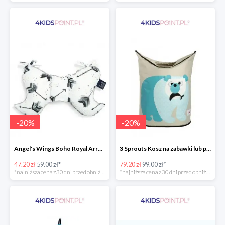
-
20
%
-
20
%
Angel's Wings Boho Royal Arrows Grey La Millou -20%
3 Sprouts Kosz na zabawki lub pranie Miś Polarny -20%
47.20 zł
59.00 zł*
79.20 zł
99.00 zł*
*najniższa cena z 30 dni przed obniżką
*najniższa cena z 30 dni przed obniżką