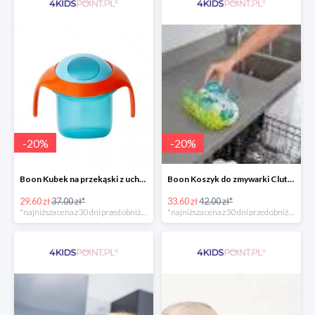
-
20
%
-
20
%
Boon Kubek na przekąski z uchwytami -20%
Boon Koszyk do zmywarki Clutch -20%
29.60 zł
37.00 zł*
33.60 zł
42.00 zł*
*najniższa cena z 30 dni przed obniżką
*najniższa cena z 30 dni przed obniżką