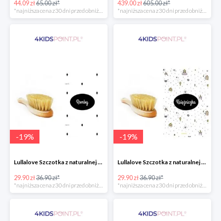
44.09 zł
65.00 zł*
439.00 zł
605.00 zł*
*najniższa cena z 30 dni przed obniżką
*najniższa cena z 30 dni przed obniżką
-
19
%
-
19
%
Lullalove Szczotka z naturalnej szczeciny z myjką muślinową "Romby"
Lullalove Szczotka z naturalnej szczeciny z myjką muślinową "Księżniczka"
29.90 zł
36.90 zł*
29.90 zł
36.90 zł*
*najniższa cena z 30 dni przed obniżką
*najniższa cena z 30 dni przed obniżką