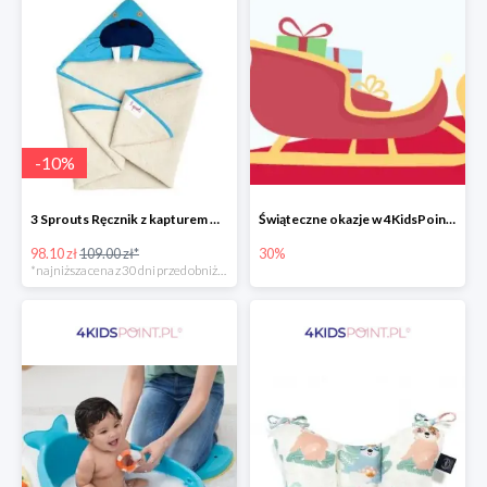
-
10
%
3 Sprouts Ręcznik z kapturem Mors -10%
Świąteczne okazje w 4KidsPoint do -30%
98.10 zł
109.00 zł*
30%
*najniższa cena z 30 dni przed obniżką