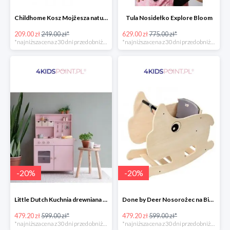
Childhome Kosz Mojżesza natural
Tula Nosidełko Explore Bloom
209.00 zł
249.00 zł*
629.00 zł
775.00 zł*
*najniższa cena z 30 dni przed obniżką
*najniższa cena z 30 dni przed obniżką
-
20
%
-
20
%
Little Dutch Kuchnia drewniana -20%
Done by Deer Nosorożec na Biegunach -20%
479.20 zł
599.00 zł*
479.20 zł
599.00 zł*
*najniższa cena z 30 dni przed obniżką
*najniższa cena z 30 dni przed obniżką