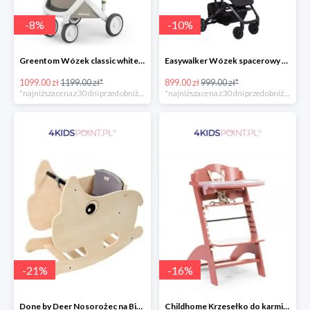
-
8
%
-
10
%
Greentom Wózek classic white-sand
Easywalker Wózek spacerowy z osłonką przeciwdeszczową Buggy XS Minnie Ornament Disney
1099.00 zł
1199.00 zł*
899.00 zł
999.00 zł*
*najniższa cena z 30 dni przed obniżką
*najniższa cena z 30 dni przed obniżką
-
21
%
-
16
%
Done by Deer Nosorożec na Biegunach
Childhome Krzesełko do karmienia Lambda 3 ceglaste