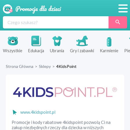
Promocje
Produkty
Sklepy
Wszystkie
Edukacja
Ubrania
Gry i zabawki
Karmienie
Pie
Blog
Strona Główna
>
Sklepy
>
4KidsPoint
Wyprawka
www.4kidspoint.pl
Promocje i kody rabatowe 4kidspoint pozwolą Ci na
zakup niezbędnych rzeczy dla dziecka w niższych