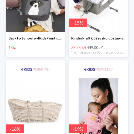
-
15
%
Back to School w 4KidsPoint do -15%
Kinderkraft Łóżeczko dostawne aluminiowe Uno 2w1
15%
380.50 zł
449.00 zł*
*najniższa cena z 30 dni przed obniżką
-
16
%
-
19
%