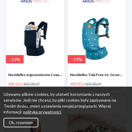
-
19
%
-
19
%
Nosidełko ergonomiczne Coast Navigator Tula
Nosidełko Tula Free-to-Grow Playdate Tula
489.00 zł
605.00 zł*
489.00 zł
605.00 zł*
*najniższa cena z 30 dni przed obniżką
*najniższa cena z 30 dni przed obniżką
Używamy plików cookies, by ułatwić korzystanie z naszych
serwisów. Jeśli nie chcesz, by pliki cookies były zapisywane na
Twoim dysku, zmień ustawienia swojej przeglądarki. Więcej
informacji:
polityka prywatności
.
Ok, rozumiem