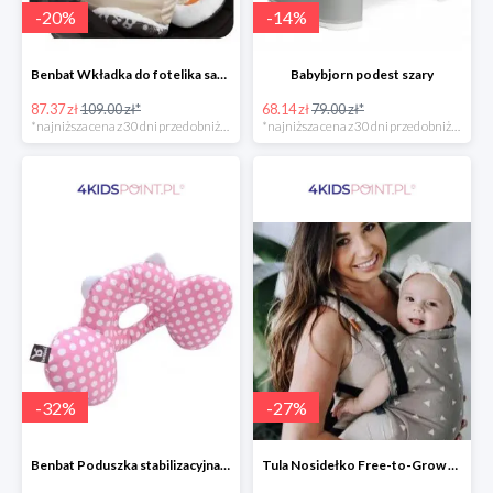
-
20
%
-
14
%
Benbat Wkładka do fotelika samochodowego
Babybjorn podest szary
87.37 zł
109.00 zł*
68.14 zł
79.00 zł*
*najniższa cena z 30 dni przed obniżką
*najniższa cena z 30 dni przed obniżką
-
32
%
-
27
%
Benbat Poduszka stabilizacyjna Pink/Dots
Tula Nosidełko Free-to-Grow Sleepy Dust