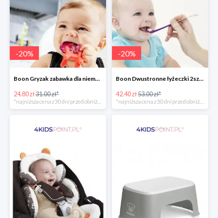
-
20
%
-
20
%
Boon Gryzak zabawka dla niemowlaka jednorożec Prance -20%
Boon Dwustronne łyżeczki 2szt. Orange -20%
24.80 zł
31.00 zł*
42.40 zł
53.00 zł*
*najniższa cena z 30 dni przed obniżką
*najniższa cena z 30 dni przed obniżką