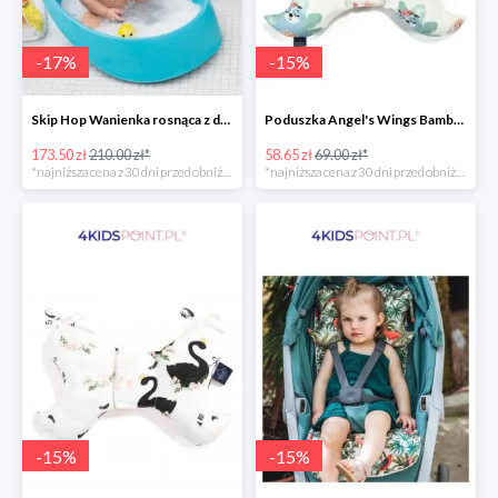
-
17
%
-
15
%
Skip Hop Wanienka rosnąca z dzieckiem Wielorybek
Poduszka Angel's Wings Bamboo Yoga candy sloths La Millou -15%
173.50 zł
210.00 zł*
58.65 zł
69.00 zł*
*najniższa cena z 30 dni przed obniżką
*najniższa cena z 30 dni przed obniżką
-
15
%
-
15
%