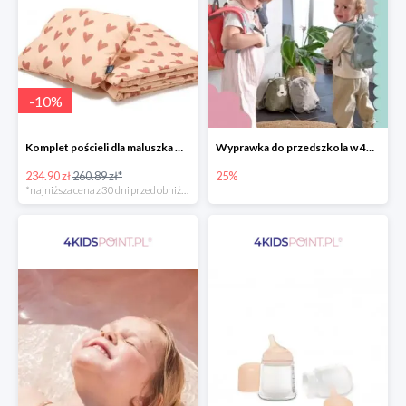
-
10
%
Komplet pościeli dla maluszka marki La Millou
Wyprawka do przedszkola w 4KidsPoint do -25%
234.90 zł
260.89 zł*
25%
*najniższa cena z 30 dni przed obniżką