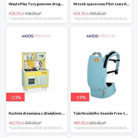
WaytoPlay Tory gumowe droga do układnia dla dzieci 40 elem.
Wózek spacerowy Pilot szary Kinderkraft
418.50 zł
448.00 zł*
424.35 zł
499.00 zł*
*najniższa cena z 30 dni przed obniżką
*najniższa cena z 30 dni przed obniżką
-
23
%
-
19
%
Kuchnia drewniana z dźwiękiem i z 7 akcesoriami Happy Day Janod
Tula Nosidełko Seaside Free-to-Grow
462.90 zł
599.00 zł*
489.00 zł
605.00 zł*
*najniższa cena z 30 dni przed obniżką
*najniższa cena z 30 dni przed obniżką