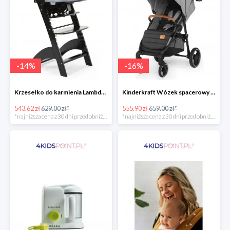
-
14
%
-
16
%
Krzesełko do karmienia Lambda 3 Black Childhome
Kinderkraft Wózek spacerowy Grande LX
543.62 zł
629.00 zł*
555.90 zł
659.00 zł*
*najniższa cena z 30 dni przed obniżką
*najniższa cena z 30 dni przed obniżką