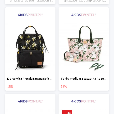
*najniższa cena z 30 dni przed obniżką
*najniższa cena z 30 dni przed obniżką
Dolce Vita Plecak Banana Split Black La Millou
Torba medium z saszetką Rozenek Lady Peony Premium Zip La Millou
15%
15%