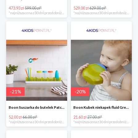
473.93 zł
599.00 zł*
529.00 zł
629.00 zł*
*najniższa cena z 30 dni przed obniżką
*najniższa cena z 30 dni przed obniżką
-
21
%
-
20
%
Boon Suszarka do butelek Patch -20%
Boon Kubek niekapek fluid Green/Blue -20%
52.00 zł
66.00 zł*
21.60 zł
27.00 zł*
*najniższa cena z 30 dni przed obniżką
*najniższa cena z 30 dni przed obniżką