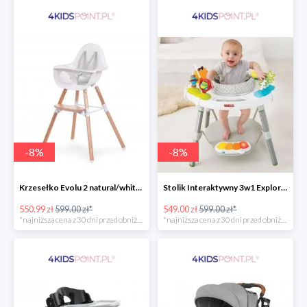
-
8
%
-
8
%
Krzesełko Evolu 2 natural/white Childhome
Stolik Interaktywny 3w1 Explore & More Skip Hop
550.99 zł
599.00 zł*
549.00 zł
599.00 zł*
*najniższa cena z 30 dni przed obniżką
*najniższa cena z 30 dni przed obniżką