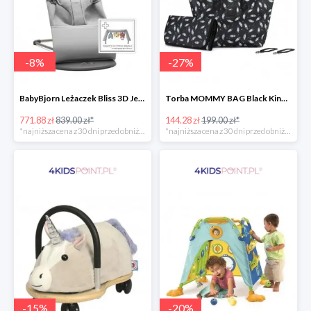
-
8
%
-
27
%
BabyBjorn Leżaczek Bliss 3D Jersey
Torba MOMMY BAG Black Kinderkraft
771.88 zł
839.00 zł*
144.28 zł
199.00 zł*
*najniższa cena z 30 dni przed obniżką
*najniższa cena z 30 dni przed obniżką
-
15
%
-
20
%