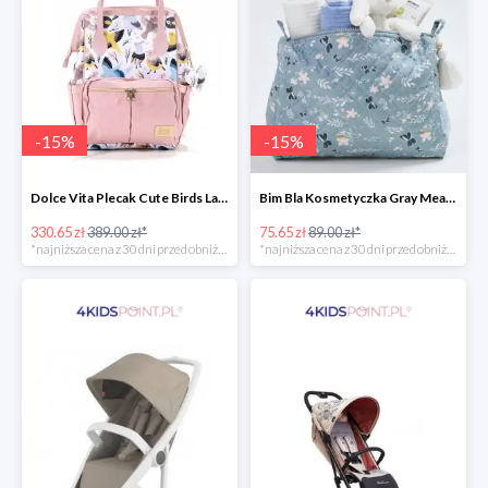
-
15
%
-
15
%
Dolce Vita Plecak Cute Birds La Millou -15%
Bim Bla Kosmetyczka Gray Meadow -15%
330.65 zł
389.00 zł*
75.65 zł
89.00 zł*
*najniższa cena z 30 dni przed obniżką
*najniższa cena z 30 dni przed obniżką