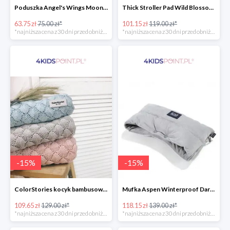
Poduszka Angel's Wings Moonlight Swan Powder Pink La Millou -15%
Thick Stroller Pad Wild Blossom Powder Pink Velvet Collection La Millou -15%
63.75 zł
75.00 zł*
101.15 zł
119.00 zł*
*najniższa cena z 30 dni przed obniżką
*najniższa cena z 30 dni przed obniżką
-
15
%
-
15
%
ColorStories kocyk bambusowy soft bamboo jasny szary -15%
Mufka Aspen Winterproof Dark Grey La Millou -15%
109.65 zł
129.00 zł*
118.15 zł
139.00 zł*
*najniższa cena z 30 dni przed obniżką
*najniższa cena z 30 dni przed obniżką