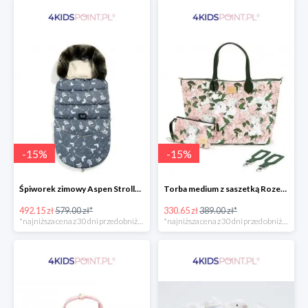
-
15
%
-
15
%
Śpiworek zimowy Aspen Stroller Bag Combo Boho Royal Arrows Dark & Rafaello La Millou -15%
Torba medium z saszetką Rozenek Lady Peony Premium Zip La Millou -15%
492.15 zł
579.00 zł*
330.65 zł
389.00 zł*
*najniższa cena z 30 dni przed obniżką
*najniższa cena z 30 dni przed obniżką