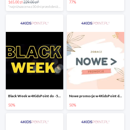
165.00 zł
229.00 zł*
77%
*najniższa cena z 30 dni przed obniżką
Black Week w 4KidsPoint do -50%
Nowe promocje w 4KidsPoint do -50%
50%
50%