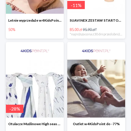
-
11
%
Letnie wyprzedaże w 4KidsPoint do -50%
SUAVINEX ZESTAW STARTOWY BUTELKA ZERO ZERO 180 ML
50%
85.00 zł
95.90 zł*
*najniższa cena z 30 dni przed obniżką
-
28
%
Otulacze Muślinowe High seas 4 szt.
Outlet w 4KidsPoint do -77%