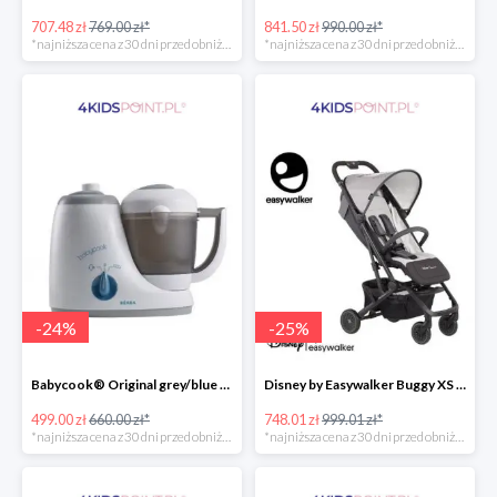
707.48 zł
769.00 zł*
841.50 zł
990.00 zł*
*najniższa cena z 30 dni przed obniżką
*najniższa cena z 30 dni przed obniżką
-
24
%
-
25
%
Babycook® Original grey/blue Beaba
Disney by Easywalker Buggy XS Wózek spacerowy z osłonką przeciwdeszczową Mickey Shield
499.00 zł
660.00 zł*
748.01 zł
999.01 zł*
*najniższa cena z 30 dni przed obniżką
*najniższa cena z 30 dni przed obniżką