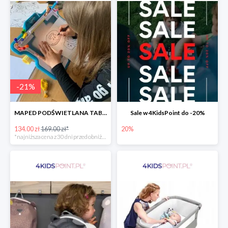
-
21
%
MAPED PODŚWIETLANA TABLICA DO RYSOWANIA LUMI BOARD CREATIV -21%
Sale w 4KidsPoint do -20%
134.00 zł
169.00 zł*
20%
*najniższa cena z 30 dni przed obniżką