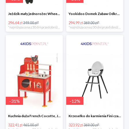
Jeździk mały jednorożec Wheely Bug
Yookidoo Domek Zabaw Odkrywczy
296.64 zł
349.00 zł*
294.99 zł
369.00 zł*
*najniższa cena z 30 dni przed obniżką
*najniższa cena z 30 dni przed obniżką
-
31
%
-
12
%
Kuchnia duża French Cocotte, Janod
Krzesełko do karmienia Fini czarne 2w1 Kinderkraft
322.41 zł
465.00 zł*
323.92 zł
369.00 zł*