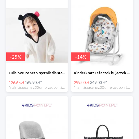
-
25
%
-
14
%
Lullalove Ponczo ręcznik dla starszych dzieci MRB
Kinderkraft Leżaczek bujaczek krzesełko Unimo Forest Yellow 5w1
126.65 zł
169.90 zł*
299.00 zł
349.00 zł*
*najniższa cena z 30 dni przed obniżką
*najniższa cena z 30 dni przed obniżką