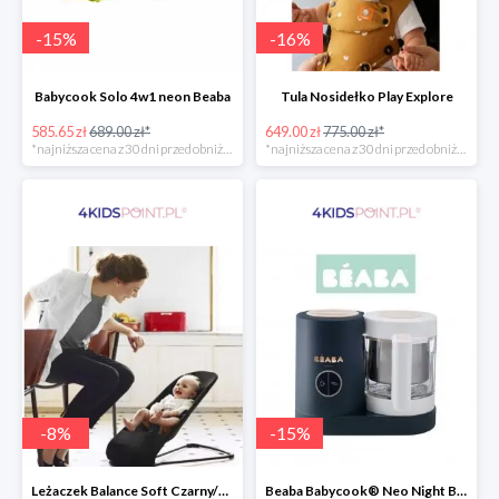
-
15
%
-
16
%
Babycook Solo 4w1 neon Beaba
Tula Nosidełko Play Explore
585.65 zł
689.00 zł*
649.00 zł
775.00 zł*
*najniższa cena z 30 dni przed obniżką
*najniższa cena z 30 dni przed obniżką
-
8
%
-
15
%
Leżaczek Balance Soft Czarny/Ciemnoszary + Zabawka BabyBjorn
Beaba Babycook® Neo Night Blue