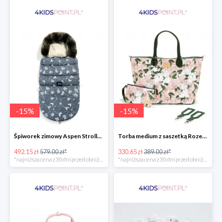
-
15
%
-
15
%
Śpiworek zimowy Aspen Stroller Bag Combo Boho Royal Arrows Dark & Rafaello La Millou -15%
Torba medium z saszetką Rozenek Lady Peony Premium Zip La Millou -15%
492.15 zł
579.00 zł*
330.65 zł
389.00 zł*
*najniższa cena z 30 dni przed obniżką
*najniższa cena z 30 dni przed obniżką