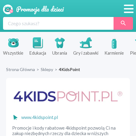
Promocje
Produkty
Sklepy
Wszystkie
Edukacja
Ubrania
Gry i zabawki
Karmienie
Pie
Blog
Strona Główna
>
Sklepy
>
4KidsPoint
Wyprawka
www.4kidspoint.pl
Promocje i kody rabatowe 4kidspoint pozwolą Ci na
zakup niezbędnych rzeczy dla dziecka w niższych