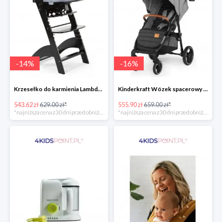
-
14
%
-
16
%
Krzesełko do karmienia Lambda 3 Black Childhome
Kinderkraft Wózek spacerowy Grande LX
543.62 zł
629.00 zł*
555.90 zł
659.00 zł*
*najniższa cena z 30 dni przed obniżką
*najniższa cena z 30 dni przed obniżką