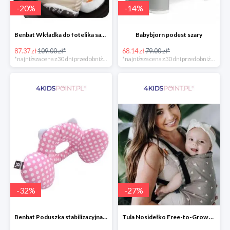
-
20
%
-
14
%
Benbat Wkładka do fotelika samochodowego
Babybjorn podest szary
87.37 zł
109.00 zł*
68.14 zł
79.00 zł*
*najniższa cena z 30 dni przed obniżką
*najniższa cena z 30 dni przed obniżką
-
32
%
-
27
%
Benbat Poduszka stabilizacyjna Pink/Dots
Tula Nosidełko Free-to-Grow Sleepy Dust