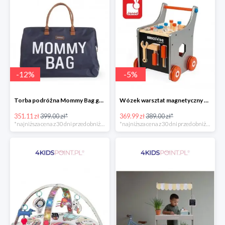
-
12
%
-
5
%
Torba podróżna Mommy Bag grant Childhome
Wózek warsztat magnetyczny z narzędziami Brico ‘Kids kolekcja 2018, Janod
351.11 zł
399.00 zł*
369.99 zł
389.00 zł*
*najniższa cena z 30 dni przed obniżką
*najniższa cena z 30 dni przed obniżką