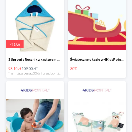
-
10
%
3 Sprouts Ręcznik z kapturem Mors -10%
Świąteczne okazje w 4KidsPoint do -30%
98.10 zł
109.00 zł*
30%
*najniższa cena z 30 dni przed obniżką