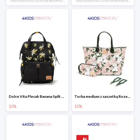
*najniższa cena z 30 dni przed obniżką
*najniższa cena z 30 dni przed obniżką
Dolce Vita Plecak Banana Split Black La Millou
Torba medium z saszetką Rozenek Lady Peony Premium Zip La Millou
15%
15%