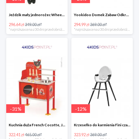
Jeździk mały jednorożec Wheely Bug
Yookidoo Domek Zabaw Odkrywczy
296.64 zł
349.00 zł*
294.99 zł
369.00 zł*
*najniższa cena z 30 dni przed obniżką
*najniższa cena z 30 dni przed obniżką
-
31
%
-
12
%
Kuchnia duża French Cocotte, Janod
Krzesełko do karmienia Fini czarne 2w1 Kinderkraft
322.41 zł
465.00 zł*
323.92 zł
369.00 zł*