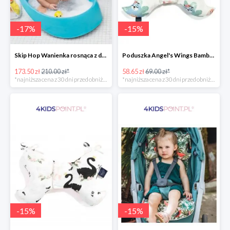
-
17
%
-
15
%
Skip Hop Wanienka rosnąca z dzieckiem Wielorybek
Poduszka Angel's Wings Bamboo Yoga candy sloths La Millou -15%
173.50 zł
210.00 zł*
58.65 zł
69.00 zł*
*najniższa cena z 30 dni przed obniżką
*najniższa cena z 30 dni przed obniżką
-
15
%
-
15
%