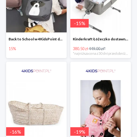
-
15
%
Back to School w 4KidsPoint do -15%
Kinderkraft Łóżeczko dostawne aluminiowe Uno 2w1
15%
380.50 zł
449.00 zł*
*najniższa cena z 30 dni przed obniżką
-
16
%
-
19
%