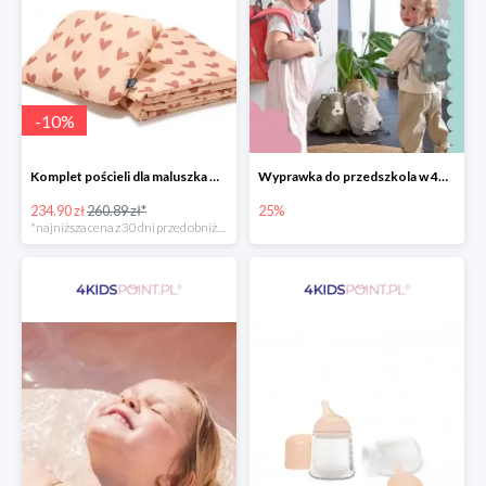
-
10
%
Komplet pościeli dla maluszka marki La Millou
Wyprawka do przedszkola w 4KidsPoint do -25%
234.90 zł
260.89 zł*
25%
*najniższa cena z 30 dni przed obniżką