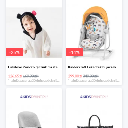
-
25
%
-
14
%
Lullalove Ponczo ręcznik dla starszych dzieci MRB
Kinderkraft Leżaczek bujaczek krzesełko Unimo Forest Yellow 5w1
126.65 zł
169.90 zł*
299.00 zł
349.00 zł*
*najniższa cena z 30 dni przed obniżką
*najniższa cena z 30 dni przed obniżką