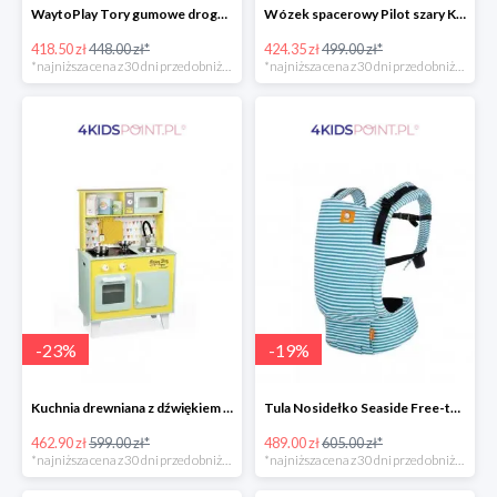
WaytoPlay Tory gumowe droga do układnia dla dzieci 40 elem.
Wózek spacerowy Pilot szary Kinderkraft
418.50 zł
448.00 zł*
424.35 zł
499.00 zł*
*najniższa cena z 30 dni przed obniżką
*najniższa cena z 30 dni przed obniżką
-
23
%
-
19
%
Kuchnia drewniana z dźwiękiem i z 7 akcesoriami Happy Day Janod
Tula Nosidełko Seaside Free-to-Grow
462.90 zł
599.00 zł*
489.00 zł
605.00 zł*
*najniższa cena z 30 dni przed obniżką
*najniższa cena z 30 dni przed obniżką