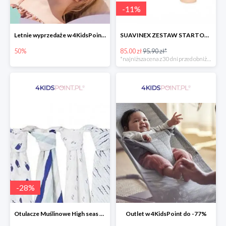
-
11
%
Letnie wyprzedaże w 4KidsPoint do -50%
SUAVINEX ZESTAW STARTOWY BUTELKA ZERO ZERO 180 ML
50%
85.00 zł
95.90 zł*
*najniższa cena z 30 dni przed obniżką
-
28
%
Otulacze Muślinowe High seas 4 szt.
Outlet w 4KidsPoint do -77%