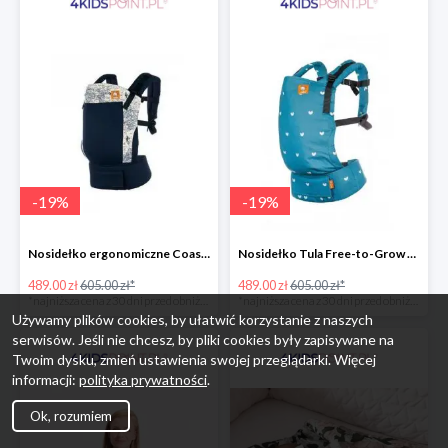
-
19
%
-
19
%
Nosidełko ergonomiczne Coast Navigator Tula
Nosidełko Tula Free-to-Grow Playdate Tula
489.00 zł
605.00 zł*
489.00 zł
605.00 zł*
*najniższa cena z 30 dni przed obniżką
*najniższa cena z 30 dni przed obniżką
Używamy plików cookies, by ułatwić korzystanie z naszych
serwisów. Jeśli nie chcesz, by pliki cookies były zapisywane na
Twoim dysku, zmień ustawienia swojej przeglądarki. Więcej
informacji:
polityka prywatności
.
Ok, rozumiem