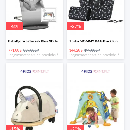
-
8
%
-
27
%
BabyBjorn Leżaczek Bliss 3D Jersey
Torba MOMMY BAG Black Kinderkraft
771.88 zł
839.00 zł*
144.28 zł
199.00 zł*
*najniższa cena z 30 dni przed obniżką
*najniższa cena z 30 dni przed obniżką
-
15
%
-
20
%