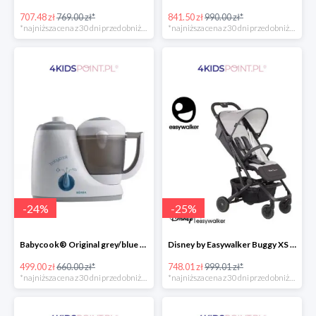
707.48 zł
769.00 zł*
841.50 zł
990.00 zł*
*najniższa cena z 30 dni przed obniżką
*najniższa cena z 30 dni przed obniżką
-
24
%
-
25
%
Babycook® Original grey/blue Beaba
Disney by Easywalker Buggy XS Wózek spacerowy z osłonką przeciwdeszczową Mickey Shield
499.00 zł
660.00 zł*
748.01 zł
999.01 zł*
*najniższa cena z 30 dni przed obniżką
*najniższa cena z 30 dni przed obniżką