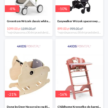
-
8
%
-
10
%
Greentom Wózek classic white-sand
Easywalker Wózek spacerowy z osłonką przeciwdeszczową Buggy XS Minnie Ornament Disney
1099.00 zł
1199.00 zł*
899.00 zł
999.00 zł*
*najniższa cena z 30 dni przed obniżką
*najniższa cena z 30 dni przed obniżką
-
21
%
-
16
%
Done by Deer Nosorożec na Biegunach
Childhome Krzesełko do karmienia Lambda 3 ceglaste