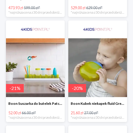
473.93 zł
599.00 zł*
529.00 zł
629.00 zł*
*najniższa cena z 30 dni przed obniżką
*najniższa cena z 30 dni przed obniżką
-
21
%
-
20
%
Boon Suszarka do butelek Patch -20%
Boon Kubek niekapek fluid Green/Blue -20%
52.00 zł
66.00 zł*
21.60 zł
27.00 zł*
*najniższa cena z 30 dni przed obniżką
*najniższa cena z 30 dni przed obniżką