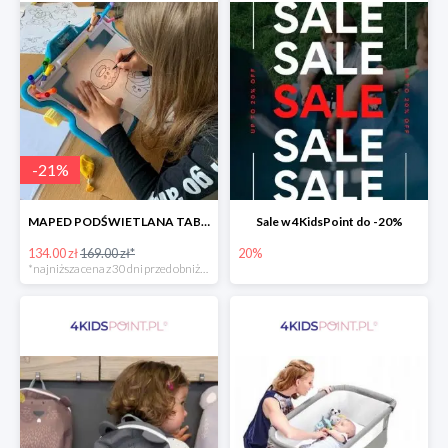
-
21
%
MAPED PODŚWIETLANA TABLICA DO RYSOWANIA LUMI BOARD CREATIV -21%
Sale w 4KidsPoint do -20%
134.00 zł
169.00 zł*
20%
*najniższa cena z 30 dni przed obniżką