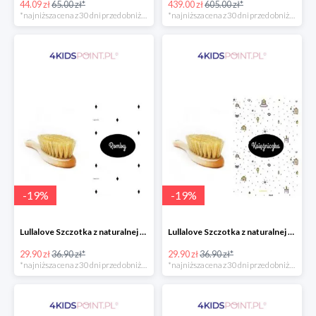
44.09 zł
65.00 zł*
439.00 zł
605.00 zł*
*najniższa cena z 30 dni przed obniżką
*najniższa cena z 30 dni przed obniżką
-
19
%
-
19
%
Lullalove Szczotka z naturalnej szczeciny z myjką muślinową "Romby"
Lullalove Szczotka z naturalnej szczeciny z myjką muślinową "Księżniczka"
29.90 zł
36.90 zł*
29.90 zł
36.90 zł*
*najniższa cena z 30 dni przed obniżką
*najniższa cena z 30 dni przed obniżką