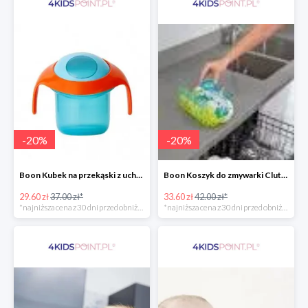
-
20
%
-
20
%
Boon Kubek na przekąski z uchwytami -20%
Boon Koszyk do zmywarki Clutch -20%
29.60 zł
37.00 zł*
33.60 zł
42.00 zł*
*najniższa cena z 30 dni przed obniżką
*najniższa cena z 30 dni przed obniżką