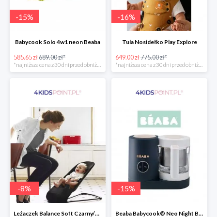
-
15
%
-
16
%
Babycook Solo 4w1 neon Beaba
Tula Nosidełko Play Explore
585.65 zł
689.00 zł*
649.00 zł
775.00 zł*
*najniższa cena z 30 dni przed obniżką
*najniższa cena z 30 dni przed obniżką
-
8
%
-
15
%
Leżaczek Balance Soft Czarny/Ciemnoszary + Zabawka BabyBjorn
Beaba Babycook® Neo Night Blue