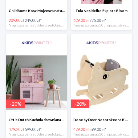
Childhome Kosz Mojżesza natural
Tula Nosidełko Explore Bloom
209.00 zł
249.00 zł*
629.00 zł
775.00 zł*
*najniższa cena z 30 dni przed obniżką
*najniższa cena z 30 dni przed obniżką
-
20
%
-
20
%
Little Dutch Kuchnia drewniana -20%
Done by Deer Nosorożec na Biegunach -20%
479.20 zł
599.00 zł*
479.20 zł
599.00 zł*
*najniższa cena z 30 dni przed obniżką
*najniższa cena z 30 dni przed obniżką