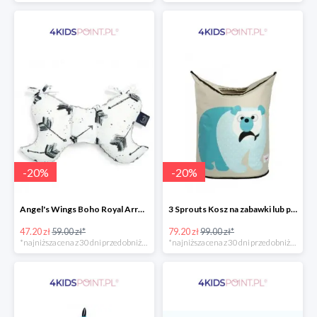
-
20
%
-
20
%
Angel's Wings Boho Royal Arrows Grey La Millou -20%
3 Sprouts Kosz na zabawki lub pranie Miś Polarny -20%
47.20 zł
59.00 zł*
79.20 zł
99.00 zł*
*najniższa cena z 30 dni przed obniżką
*najniższa cena z 30 dni przed obniżką