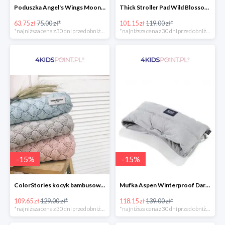
Poduszka Angel's Wings Moonlight Swan Powder Pink La Millou -15%
Thick Stroller Pad Wild Blossom Powder Pink Velvet Collection La Millou -15%
63.75 zł
75.00 zł*
101.15 zł
119.00 zł*
*najniższa cena z 30 dni przed obniżką
*najniższa cena z 30 dni przed obniżką
-
15
%
-
15
%
ColorStories kocyk bambusowy soft bamboo jasny szary -15%
Mufka Aspen Winterproof Dark Grey La Millou -15%
109.65 zł
129.00 zł*
118.15 zł
139.00 zł*
*najniższa cena z 30 dni przed obniżką
*najniższa cena z 30 dni przed obniżką