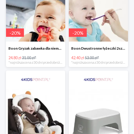
-
20
%
-
20
%
Boon Gryzak zabawka dla niemowlaka jednorożec Prance -20%
Boon Dwustronne łyżeczki 2szt. Orange -20%
24.80 zł
31.00 zł*
42.40 zł
53.00 zł*
*najniższa cena z 30 dni przed obniżką
*najniższa cena z 30 dni przed obniżką