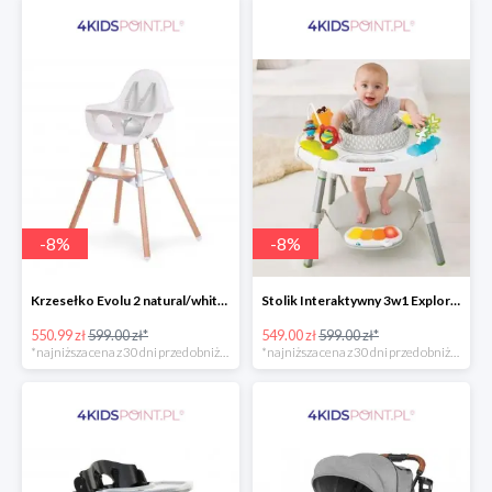
-
8
%
-
8
%
Krzesełko Evolu 2 natural/white Childhome
Stolik Interaktywny 3w1 Explore & More Skip Hop
550.99 zł
599.00 zł*
549.00 zł
599.00 zł*
*najniższa cena z 30 dni przed obniżką
*najniższa cena z 30 dni przed obniżką