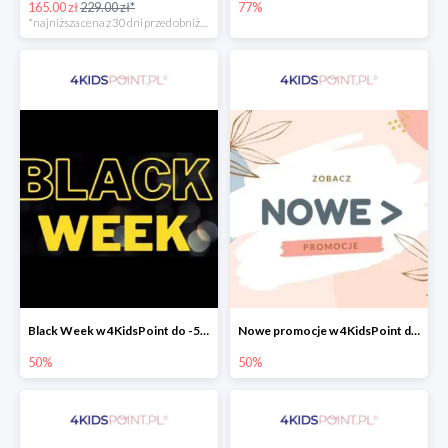
165.00 zł
229.00 zł*
77%
*najniższa cena z 30 dni przed obniżką
Black Week w 4KidsPoint do -50%
Nowe promocje w 4KidsPoint do -50%
50%
50%